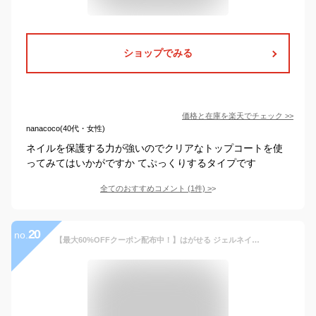
ショップでみる
価格と在庫を
楽天
でチェック
>>
nanacoco(40代・女性)
ネイルを保護する力が強いのでクリアなトップコートを使
ってみてはいかがですか てぷっくりするタイプです
全てのおすすめコメント
(
1
件)
>
20
no.
【最大60%OFFクーポン配布中！】はがせる ジェルネイル 全55色 OMD チャームスティックジェル ネイル ジェルネイルシール セルフネイル カラージェル ピールオフ ネイルチップ ネイルジェル クリアジェル キット セット ベース トップ 簡単 初心者