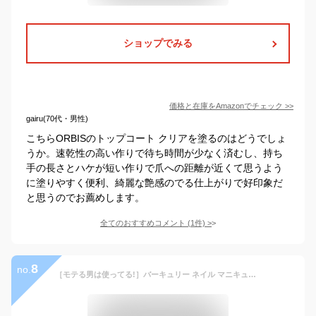
ショップでみる
価格と在庫を
Amazon
でチェック
>>
gairu(70代・男性)
こちらORBISのトップコート クリアを塗るのはどうでしょ
うか。速乾性の高い作りで待ち時間が少なく済むし、持ち
手の長さとハケが短い作りで爪への距離が近くて思うよう
に塗りやすく便利、綺麗な艶感のでる仕上がりで好印象だ
と思うのでお薦めします。
全てのおすすめコメント
(
1
件)
>
8
no.
［モテる男は使ってる!］バーキュリー ネイル マニキュア メンズ 2個セット 透明 クリア 黒 ブラック メンズネイルケア 爪ケア 水性ネイル 爪 補強コート 簡単オフ