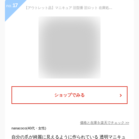
17
no.
【アウトレット品】マニキュア 旧型番 旧ロット 在庫処分品 箱潰れ 新品未使用品 自爪風 全7色 全国展開のネイルケア専門サロン開発 ポリッシュ ナチュラルな色合い 10ml 爪に優しい 透明マニキュア トップコート ベースコート 速乾 自然な色合い 淡い 使い方説明書付
ショップでみる
価格と在庫を
楽天
でチェック
>>
nanacoco(40代・女性)
自分の爪が綺麗に見えるように作られている 透明マニキュ