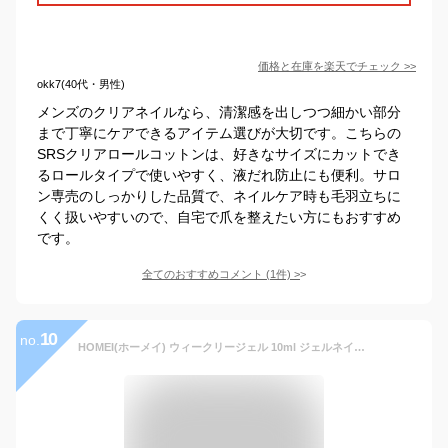
価格と在庫を
楽天
でチェック
>>
okk7(40代・男性)
メンズのクリアネイルなら、清潔感を出しつつ細かい部分
まで丁寧にケアできるアイテム選びが大切です。こちらの
SRSクリアロールコットンは、好きなサイズにカットでき
るロールタイプで使いやすく、液だれ防止にも便利。サロ
ン専売のしっかりした品質で、ネイルケア時も毛羽立ちに
くく扱いやすいので、自宅で爪を整えたい方にもおすすめ
です。
全てのおすすめコメント
(
1
件)
>
10
no.
HOMEI(ホーメイ) ウィークリージェル 10ml ジェルネイル ぺりっとはがせる 長持ち つやつや WF0