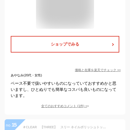
ショップでみる
価格と在庫を
楽天
でチェック
>>
あやなみ(20代・女性)
ベース不要で扱いやすいものになっていておすすめかと思
いますし、ひとぬりでも簡単なコスパも良いものになって
います。
全てのおすすめコメント
(
1
件)
>
15
no.
＃CLEAR 【THREE】 スリー ネイルポリッシュトップコート 7mL ＃CLOUD CLEAR＜ネイル/トップコート＞＜THREE Nail Polish Topcoat＞