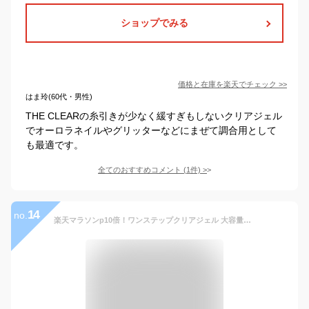
ショップでみる
価格と在庫を
楽天
でチェック
>>
はま玲(60代・男性)
THE CLEARの糸引きが少なく緩すぎもしないクリアジェル
でオーロラネイルやグリッターなどにまぜて調合用として
も最適です。
全てのおすすめコメント
(
1
件)
>
14
no.
楽天マラソンp10倍！ワンステップクリアジェル 大容量15ml ジェルネイル クリアジェル ノンワイプ ノンサンディング ベースジェル ＆ トップジェル 2in1 ベース不要 トップ不要 拭き取り不要 サンディング不要 マニキュア感覚で塗れるポリッシュネイル La Curie