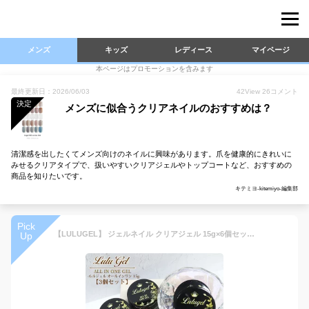
メンズ
キッズ
レディース
マイページ
本ページはプロモーションを含みます
最終更新日：2026/06/03
42
View
26
コメント
決定
メンズに似合うクリアネイルのおすすめは？
清潔感を出したくてメンズ向けのネイルに興味があります。爪を健康的にきれいに
みせるクリアタイプで、扱いやすいクリアジェルやトップコートなど、おすすめの
商品を知りたいです。
キテミヨ-kitemiyo-編集部
Pick
【LULUGEL】 ジェルネイル クリアジェル 15g×6個セット オールインワンジェル ベースジェル ＆ トップジェル トップコート 化粧品登録済み 大容量 ぷっくり・ツヤ仕上げ 長持ち セルフネイル プロ仕様 LED・UV対応 業務用
Up