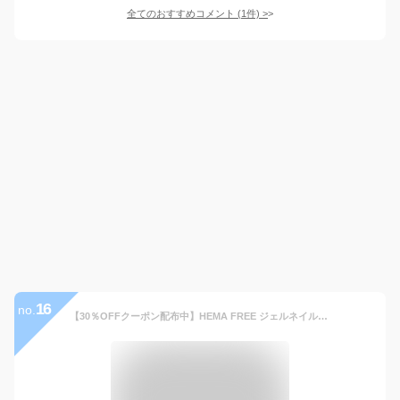
全てのおすすめコメント
(
1
件)
>
16
no.
【30％OFFクーポン配布中】HEMA FREE ジェルネイル クリアジェル ベースジェル トップジェル ピールオフジェル マットジェル 低粘度 中粘度 高粘度 10g【メール便送料無料】トップコート ベースコート ノンワイプトップ セルフネイル ジェル ネイル