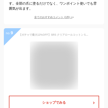
す。全部の爪に塗るだけでなく、ワンポイント使いでも雰
囲気が出ます。
全てのおすすめコメント
(
1
件)
>
9
no.
【ガチャで最大12%OFF】SRS クリアロールコットン 5cm×18m 3本入|コットン カラー パーマ プロ用 プロ仕様 美容師愛用 美容院 美容室 床屋 理容 理美容 プロ専用 美容師 業務用 ネイル エステ ヘアケア サロン専売 美容院専売
ショップでみる