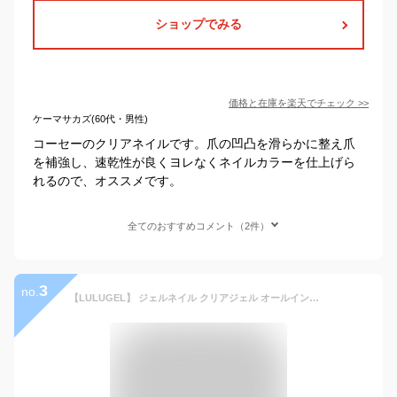
ショップでみる
価格と在庫を
楽天
でチェック
>>
ケーマサカズ(60代・男性)
コーセーのクリアネイルです。爪の凹凸を滑らかに整え爪
を補強し、速乾性が良くヨレなくネイルカラーを仕上げら
れるので、オススメです。
全てのおすすめコメント（2件）
3
no.
【LULUGEL】 ジェルネイル クリアジェル オールインワンジェル ベースジェル ＆ トップジェル トップコート ベースコート ベース トップ 大容量 ぷっくり・ツヤ仕上げ 長持ち セルフネイル プロ仕様 LED・UV対応 初心者OK