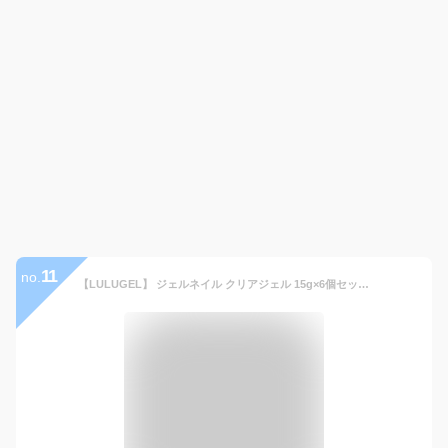
11
no.
【LULUGEL】 ジェルネイル クリアジェル 15g×6個セット オールインワンジェル ベースジェル ＆ トップジェル トップコート 化粧品登録済み 大容量 ぷっくり・ツヤ仕上げ 長持ち セルフネイル プロ仕様 LED・UV対応 業務用