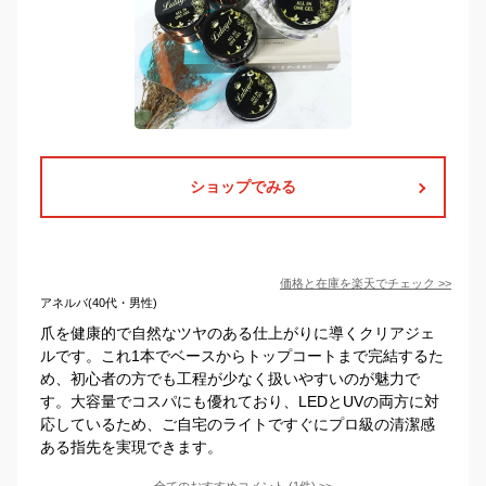
ショップでみる
価格と在庫を
楽天
でチェック
>>
アネルバ(40代・男性)
爪を健康的で自然なツヤのある仕上がりに導くクリアジェ
ルです。これ1本でベースからトップコートまで完結するた
め、初心者の方でも工程が少なく扱いやすいのが魅力で
す。大容量でコスパにも優れており、LEDとUVの両方に対
応しているため、ご自宅のライトですぐにプロ級の清潔感
ある指先を実現できます。
全てのおすすめコメント
(
1
件)
>