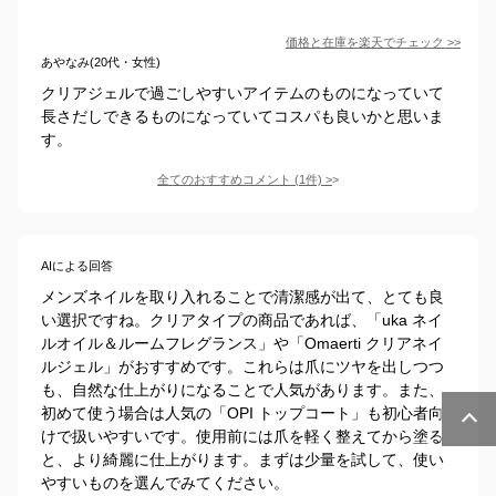
価格と在庫を
楽天
でチェック
>>
あやなみ(20代・女性)
クリアジェルで過ごしやすいアイテムのものになっていて
長さだしできるものになっていてコスパも良いかと思いま
す。
全てのおすすめコメント
(
1
件)
>
AIによる回答
メンズネイルを取り入れることで清潔感が出て、とても良
い選択ですね。クリアタイプの商品であれば、「uka ネイ
ルオイル＆ルームフレグランス」や「Omaerti クリアネイ
ルジェル」がおすすめです。これらは爪にツヤを出しつつ
も、自然な仕上がりになることで人気があります。また、
初めて使う場合は人気の「OPI トップコート」も初心者向
けで扱いやすいです。使用前には爪を軽く整えてから塗る
と、より綺麗に仕上がります。まずは少量を試して、使い
やすいものを選んでみてください。