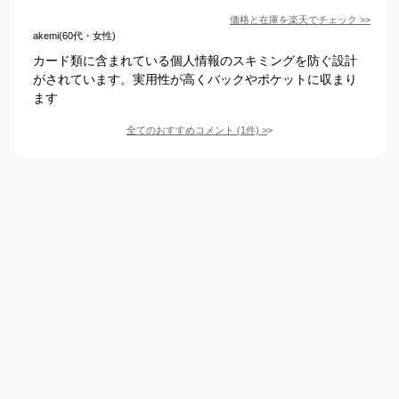
価格と在庫を
楽天
でチェック
>>
akemi(60代・女性)
カード類に含まれている個人情報のスキミングを防ぐ設計
がされています。実用性が高くバックやポケットに収まり
ます
全てのおすすめコメント
(
1
件)
>