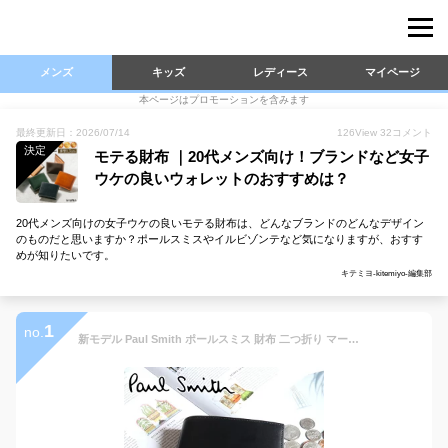
メンズ
キッズ
レディース
マイページ
本ページはプロモーションを含みます
最終更新日：2026/07/14
126
View
32
コメント
決定
モテる財布 ｜20代メンズ向け！ブランドなど女子
ウケの良いウォレットのおすすめは？
20代メンズ向けの女子ウケの良いモテる財布は、どんなブランドのどんなデザイン
のものだと思いますか？ポールスミスやイルビゾンテなど気になりますが、おすす
めが知りたいです。
キテミヨ-kitemiyo-編集部
1
no.
新モデル Paul Smith ポールスミス 財布 二つ折り マーケトリー ブライトストライプ ラビット 2つ折り財布 813018 P905 小銭入れ メンズ レディース ブランド ギフト プレゼント 実用的 うさぎ 男性 誕生日 可愛い おしゃれ 【名入れ可】