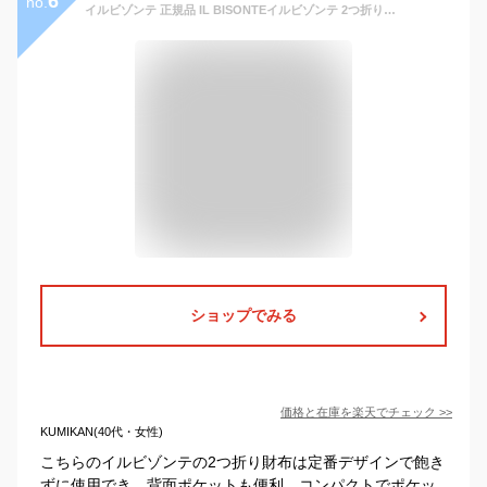
6
no.
イルビゾンテ 正規品 IL BISONTEイルビゾンテ 2つ折りZipポケットレザーウォレット（ 54_1_ 5452300240 代引手数料無料 メンズ レディース ）（ 財布 2つ折り財布 二つ折り財布 定番 ）（ 商品番号 IB-5-00240 ）
ショップでみる
価格と在庫を
楽天
でチェック
>>
KUMIKAN(40代・女性)
こちらのイルビゾンテの2つ折り財布は定番デザインで飽き
ずに使用でき、背面ポケットも便利。コンパクトでポケッ