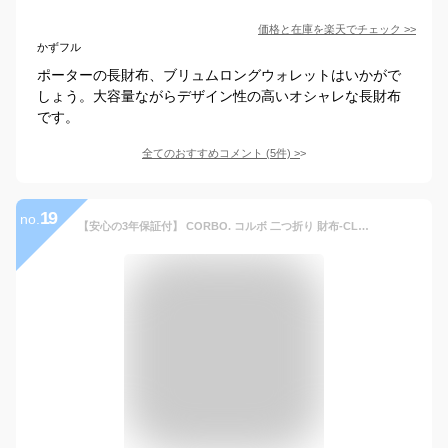
価格と在庫を
楽天
でチェック
>>
かずフル
ポーターの長財布、ブリュムロングウォレットはいかがで
しょう。大容量ながらデザイン性の高いオシャレな長財布
です。
全てのおすすめコメント
(
5
件)
>
19
no.
【安心の3年保証付】 CORBO. コルボ 二つ折り 財布-CLAY Works Horse- クレイワークスホースL字ファスナー式 L型 小銭入れ付き 8JF-9979メンズ Suica ICOCA PiTaPa 日本製 ギフト ブランド プレゼント 軽量 大容量 ミドルウォレット