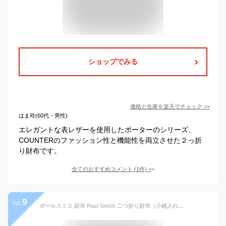
ショップでみる
価格と在庫を
楽天
でチェック
>>
はま玲(60代・男性)
エレガントな表レザーを使用したポーターのシリーズ、
COUNTERのファッション性と機能性を両立させた２っ折
り財布です。
全てのおすすめコメント
(
1
件)
>
9
no.
ポールスミス 財布 Paul Smith 二つ折り財布（小銭入れあり）メンズ ブラック マルチストライプ M1A-4833-AINSET 79 【在庫あり】【誕生日 お祝い プレゼント ギフト 贈り物】