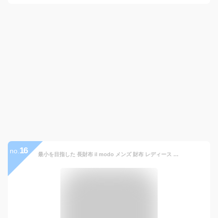
16
no.
最小を目指した 長財布 il modo メンズ 財布 レディース 本革 小さめ コンパクト 薄い かぶせ ミニ ウォレット スリム 軽量 サイフ 左利き カード入れ 男性 女性 高級 ブランド レザー 日本製 おしゃれ 黒 薄型 おすすめ 紙幣を曲げずに30枚 makuake 退職祝いプレゼント