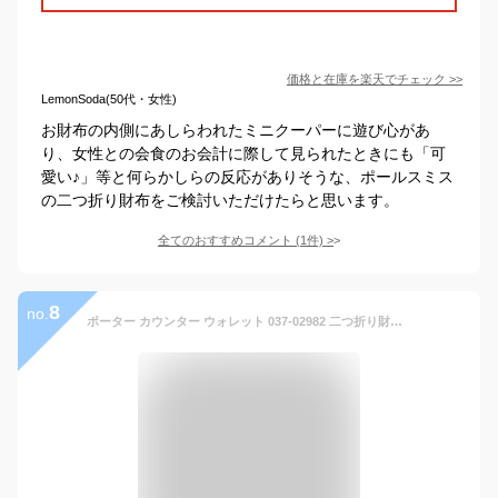
価格と在庫を
楽天
でチェック
>>
LemonSoda(50代・女性)
お財布の内側にあしらわれたミニクーパーに遊び心があ
り、女性との会食のお会計に際して見られたときにも「可
愛い♪」等と何らかしらの反応がありそうな、ポールスミス
の二つ折り財布をご検討いただけたらと思います。
全てのおすすめコメント
(
1
件)
>
8
no.
ポーター カウンター ウォレット 037-02982 二つ折り財布 吉田カバン PORTER COUNTER メンズ レディース ブランド 小銭入れあり カード 革 本革 お洒落 大人 かっこいい ビジネス 黒 ネイビー 30代 40代 50代 日本製