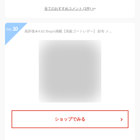
全てのおすすめコメント
(
1
件)
>
10
no.
高評価★4.62 Begin掲載【高級ゴートレザー】 財布 メンズ 二つ折り スキミング防止 やぎ革 薄型 軽量 本革 大容量 収納 カード 男性 ボックス型 box型 二つ折り財布 メンズ財布 レザー 革 人気 折りたたみ 2つ折り ブランド 薄い 軽い プレゼント ギフト MURA 公式 30日保障
ショップでみる