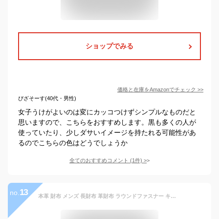
ショップでみる
価格と在庫を
Amazon
でチェック
>>
ぴざそーす(40代・男性)
女子うけがよいのは変にカッコつけずシンプルなものだと
思いますので、こちらをおすすめします。黒も多くの人が
使っていたり、少しダサいイメージを持たれる可能性があ
るのでこちらの色はどうでしょうか
全てのおすすめコメント
(
1
件)
>
13
no.
本革 財布 メンズ 長財布 革財布 ラウンドファスナー キプリス CYPRIS ハニーセル シラサギレザー 日本製 おしゃれ 人気 レザー 革 牛革 ブランド 彼氏 大容量 レディース ユニセックス