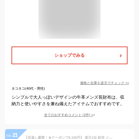
ショップでみる
価格と在庫を
楽天
でチェック
>>
ネコネコ(40代・男性)
シンプルで大人っぽいデザインの牛革メンズ長財布は、収
納力と使いやすさを兼ね備えたアイテムでおすすめです。
全てのおすすめコメント
(
2
件)
>
21
no.
【見逃し厳禁！★クーポンで5,166円】 楽天1位 財布 メンズ 栃木レザー 長財布 本革 ファスナー 薄い 高級感 レディース財布 ブランド ウォレット 牛革 小銭入れ レザー サイフ ハンドメイド シンプル 無地 大容量 男性 紳士用 男女兼用 ギフト 送料無料