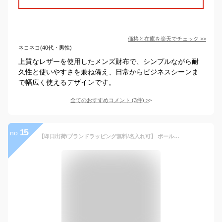
価格と在庫を
楽天
でチェック
>>
ネコネコ(40代・男性)
上質なレザーを使用したメンズ財布で、シンプルながら耐
久性と使いやすさを兼ね備え、日常からビジネスシーンま
で幅広く使えるデザインです。
全てのおすすめコメント
(
3
件)
>
15
no.
【即日出荷/ブランドラッピング無料/名入れ可】 ポールスミス 財布 二つ折り Paul Smith 二つ折り財布 ハイライトステッチSS24 2つ折り財布 小銭入れ レザー 牛革 メンズ ブランド 正規品 新品 813006 P854 ギフト 女性 誕生日 プレゼント男性