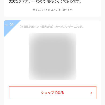
丈夫なファスナー なので 壊れにくくて安心です。
全てのおすすめコメント
(
16
件)
>
22
no.
【本日限定ポイント最大20倍】 カーボンレザー 二つ折り財布 財布 メンズ ミニ財布 二つ折り財布メンズ 財布 レザー 二つ折り 入学祝い カジュアル ビジネス 紳士 中学生 高校生 大学生 10代 20代 30代 財布 財布メンズ
ショップでみる