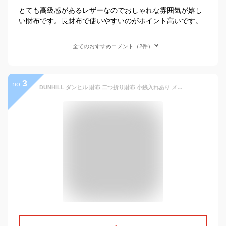
とても高級感があるレザーなのでおしゃれな雰囲気が嬉し
い財布です。長財布で使いやすいのがポイント高いです。
全てのおすすめコメント（2件）
3
no.
DUNHILL ダンヒル 財布 二つ折り財布 小銭入れあり メンズ 財布 ネイビー CADOGAN 19F2C32CA410R 新品 未使用品 正規品 本物保証 ギフト プレゼント 送料無料 贈り物 ビジネス 高級品 ブランド品 贅沢品 合格 昇進 卒業 入学