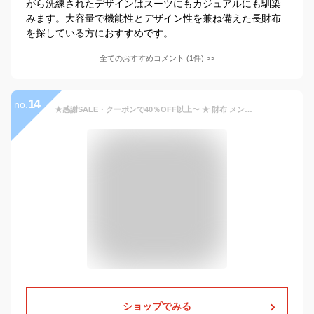
がら洗練されたデザインはスーツにもカジュアルにも馴染
みます。大容量で機能性とデザイン性を兼ね備えた長財布
を探している方におすすめです。
全てのおすすめコメント
(
1
件)
>
14
no.
★感謝SALE・クーポンで40％OFF以上〜 ★ 財布 メンズ 高級レザー YKKファスナー 長財布 本革 薄い 高級感 レディース ウォレット 牛革 小銭入れ サイフ ハンドメイド シンプル スキミング防止機能 無地 大容量 男性 紳士用 男女兼用 ギフト 箱付き
ショップでみる