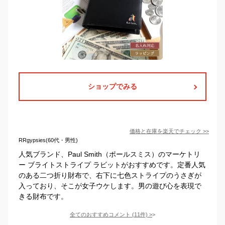
ショップでみる
価格と在庫を
楽天
でチェック
>>
RRgypsies(60代・男性)
人気ブランド、Paul Smith（ポールスミス）のマーケトリ
ー ブライトストライプ ラビットがおすすめです。定番人気
のある二つ折り財布で、右下に七色ストライプのうさぎが
入っており、そこが女子ウケします。男の遊び心を表現で
きる財布です。
全てのおすすめコメント
(
11
件)
>