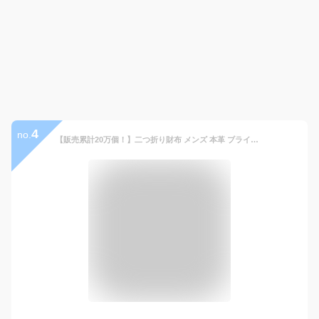
4
no.
【販売累計20万個！】二つ折り財布 メンズ 本革 ブライドルレザー BRITISH GREEN ブリティッシュグリーン ミニ財布 コンパクトウォレット サイフ ボックス型小銭入れ カード収納 紳士 ビジネス 男性 人気 プレゼント 刻印 【名入れ無料】[セール対象]