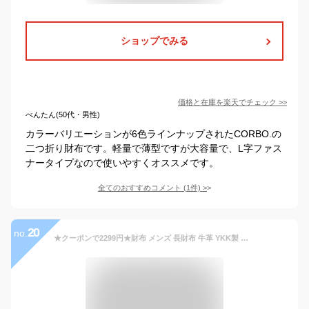
ショップでみる
価格と在庫を
楽天
でチェック
>>
べんたん(50代・男性)
カラーバリエーションが6色ラインナップされたCORBO.の
二つ折り財布です。軽量で薄型ですが大容量で、L字ファス
ナータイプなので使いやすくオススメです。
全てのおすすめコメント
(
1
件)
>
20
no.
★クーポンで2299円★財布 メンズ 長財布 牛革 YKK製 高級 カーボンレザー 本革 ラウンドファスナー 小銭入れ シンプル 大容量 メンズ長財布 プレゼント QB-1