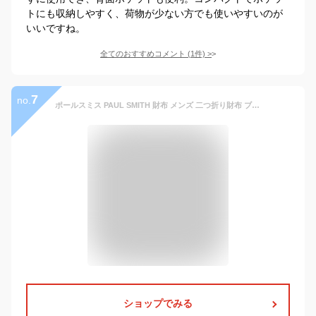
トにも収納しやすく、荷物が少ない方でも使いやすいのが
いいですね。
全てのおすすめコメント
(
1
件)
>
7
no.
ポールスミス PAUL SMITH 財布 メンズ 二つ折り財布 ブラック BLACKS プリント ミニクーパー ウォレット 黒 小銭入れ付 レザー 本革 シンプル 人気 ブランド 高級 M1A4833 NMISTR 79 MEN WALLET BILLFOLD AND COIN
ショップでみる