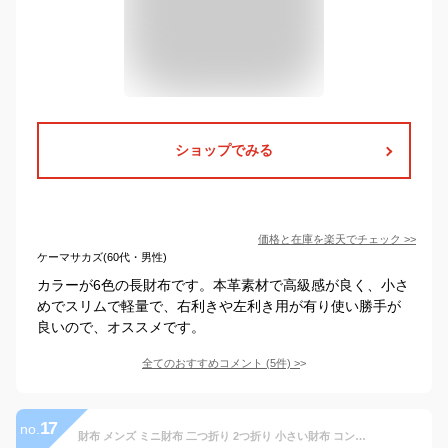
ショップでみる
価格と在庫を
楽天
でチェック
>>
ケーマサカズ(60代・男性)
カラーが6色の長財布です。本革素材で高級感が良く、小さ
めでスリムで軽量で、右利きや左利き用が有り使い勝手が
良いので、オススメです。
全てのおすすめコメント
(
5
件)
>
17
no.
財布 メンズ ミニ財布 二つ折り 2つ折り 小さい財布 コンパクト コインケース レディース カードケース 本革 小さい レザー じゃばら カード入れ 小銭入れ お札折らない 折りたたみ ミニウォレット 本革ミニ財布 カードたくさん スキミング防止 革 父の日 実用的 プレゼント