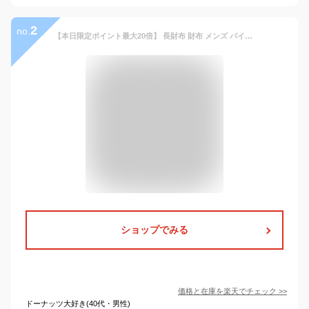
2
no.
【本日限定ポイント最大20倍】 長財布 財布 メンズ パイソン レザー 蛇 蛇柄 ヘビ柄 ヘビ 革 蛇革 白蛇 風水 ギフト おしゃれ 開運 財運 金運 アップ 白 ホワイト 黒 ブラック wallet Wファスナー
ショップでみる
価格と在庫を
楽天
でチェック
>>
ドーナッツ大好き(40代・男性)