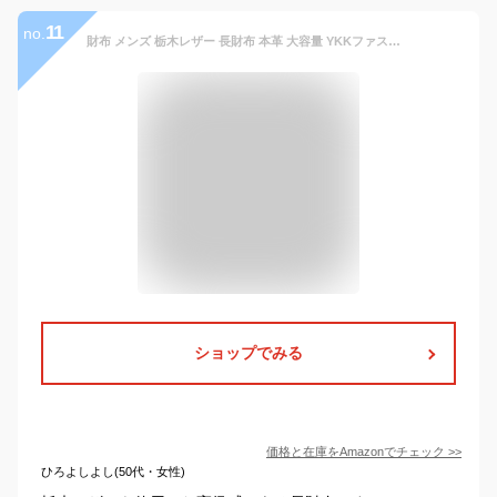
11
no.
財布 メンズ 栃木レザー 長財布 本革 大容量 YKKファスナー 一流の財布職人が作る レディース財布 ウォレット 牛革 小銭入れ サイフ コンパクト シンプル 無地 男性 紳士用 おしゃれ 男女兼用 父の日 母の日 人気ブランド プレゼント (ブラウン)
ショップでみる
価格と在庫を
Amazon
でチェック
>>
ひろよしよし(50代・女性)