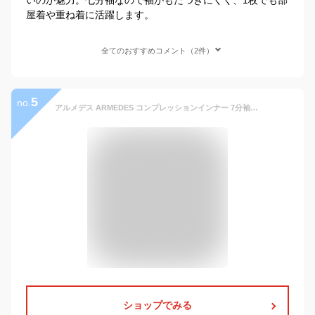
屋着や重ね着に活躍します。
全てのおすすめコメント（2件）
5
no.
アルメデス ARMEDES コンプレッションインナー 7分袖インナー ムーブフィット クールネック オールシーズン メンズ 長袖 工場MRO 病院 介護現場 調理場 UVカット 紫外線対策 吸汗速乾 通気性 伸縮性 速乾性 送料無料 M-3XL ホワイト ブラック 全2色 AR143
ショップでみる