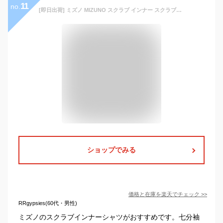
11
no.
[即日出荷] ミズノ MIZUNO スクラブ インナー スクラブインナーシャツ メンズ アンダーウェア インナーウェア 七分袖 ストレッチ 吸汗 速乾 医療 看護師 介護士 春夏 秋冬 ホワイト 白 ネイビー ブラック 黒 S M L 大きいサイズ チトセ [ネコポス] ct-mz0135
ショップでみる
価格と在庫を
楽天
でチェック
>>
RRgypsies(60代・男性)
ミズノのスクラブインナーシャツがおすすめです。七分袖