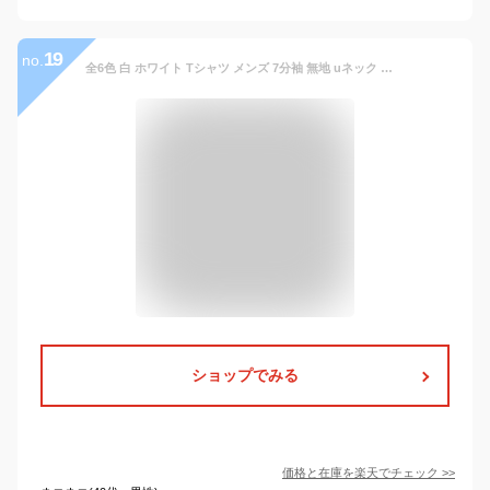
19
no.
全6色 白 ホワイト Tシャツ メンズ 7分袖 無地 uネック ストリート ゆるtシャツ アメカジ 七分袖tシャツ 大きいサイズ ロンティートップス カットソー インナー ウェア ウエア きれいめ シンプル 楽天 f321 アクセONE 新作 服 春 春物 春服 夏
ショップでみる
価格と在庫を
楽天
でチェック
>>