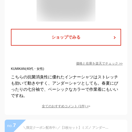
ショップでみる
価格と在庫を
楽天
でチェック
>>
KUMIKAN(40代・女性)
こちらの抗菌消臭性に優れたインナーシャツはストレッチ
も効いて動きやすく、アンダーシャツとしても。春夏にぴ
ったりの七分袖で、ベーシックなカラーで作業着にもいい
ですね。
全てのおすすめコメント
(
1
件)
>
7
no.
＼限定クーポン配布中♪／【3枚セット】ミズノ アンダーウェア 男性用 医療用 白衣 看護師 7分袖 MZ-0135 病院 医者 介護士 肌着 クリニック メンズ インナーウェア アンダーシャツ スクラブインナー 整骨院 整体 制服 ストレッチ 吸汗速乾 七分袖 ナース MIZUNO【送料無料】