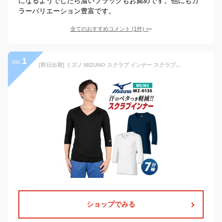
になるようでしたら濃いブラックもお薦めです。他にもカ
ラーバリエーション豊富です。
全てのおすすめコメント
(
1
件)
>
1
no.
[即日出荷] ミズノ MIZUNO スクラブ インナー スクラブインナーシャツ メンズ アンダーウェア インナーウェア 七分袖 ストレッチ 吸汗 速乾 医療 看護師 介護士 春夏 秋冬 ホワイト 白 ネイビー ブラック 黒 S M L 大きいサイズ チトセ [ネコポス] ct-mz0135
ショップでみる