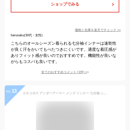
ショップでみる
価格と在庫を
楽天
でチェック
>>
harusaku(30代・女性)
こちらのオールシーズン着られる七分袖インナーは速乾性
が良く汗をかいてもべたつきにくいです。適度な着圧感が
ありフィット感が良いのでおすすめです。機能性が良いな
がらもコスパも良いです。
全てのおすすめコメント
(
1
件)
>
13
no.
☆ネコポス アンダーアーマー メンズ インナー 七分袖 シャツ ハイネック UA ヒートギア アーマー コンプレッション 3/4モックネック 野球 吸汗速乾 トレーニング UNDER ARMOUR 1358644 あす楽 対応可