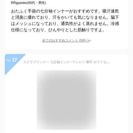
RRgypsies(60代・男性)
おたふく手袋の七分袖インナーがおすすめです。吸汗速乾
と消臭に優れており、汗をかいても気になりません。脇下
はメッシュになっており、通気性がよく蒸れません。冷感
仕様になっており、ひんやりとした肌触りですよ。
全てのおすすめコメント
(
5
件)
>
17
no.
スクラブインナー 七分袖インナーTシャツ 薄手 ホワイセル WHISEL 男女兼用 インナーシャツ 白衣 メディカルウェア ユニフォーム 制服 吸汗速乾 抗菌 防臭 ストレッチ 看護師 ナース 整体師 鍼灸師 レディース メンズ 春夏秋冬 おしゃれ WH90029【メール便対応】