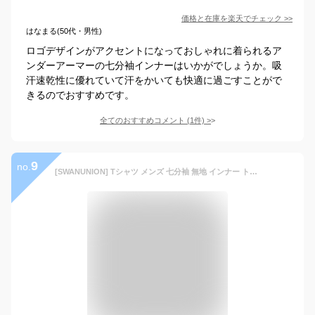
価格と在庫を
楽天
でチェック
>>
はなまる(50代・男性)
ロゴデザインがアクセントになっておしゃれに着られるア
ンダーアーマーの七分袖インナーはいかがでしょうか。吸
汗速乾性に優れていて汗をかいても快適に過ごすことがで
きるのでおすすめです。
全てのおすすめコメント
(
1
件)
>
9
no.
[SWANUNION] Tシャツ メンズ 七分袖 無地 インナー トップス 男性 カットソー 細身 タイト U首 L ブラック f320-L-va1