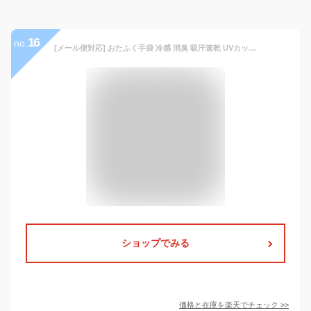
16
no.
[メール便対応] おたふく手袋 冷感 消臭 吸汗速乾 UVカット ストレッチ 七分袖 脇下メッシュ ブラック 熱中症対策 ワークウェア インナー ボディータフネス アンダーシャツ メンズ コンプレッション 7分袖 自転車 スポーツ 現場 夏用 作業着 作業服 JW-629 JW629
ショップでみる
価格と在庫を
楽天
でチェック
>>