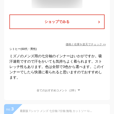
ショップでみる
価格と在庫を
楽天
でチェック
>>
シトヒー(60代・男性)
ミズノのメンズ用の七分袖のインナーはいかがですか。吸
汗速乾ですので汗をかいても気持ちよく着られます。スト
レッチ性もあります。色は全部で3色から選べます。このイ
ンナーでしたら快適に着られると思いますのでおすすめし
ます。
全てのおすすめコメント（2件）
3
no.
最新版 Tシャツ メンズ 七分袖 7分袖 無地 カットソー Uネック Vネック インナーシャツ 七分袖Tシャツ 無地Tシャツ ポリエステル コットン 綿 長袖と半袖の中間丈 7分袖Tシャツ 白Tシャツ 黒Tシャツ インナー 重ね着 7分丈 春 夏 秋 冬 オールシーズン