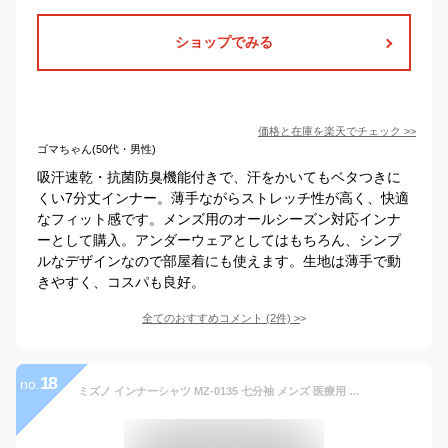
ショップでみる
価格と在庫を
楽天
でチェック
>>
ゴマちゃん(50代・男性)
吸汗速乾・抗菌防臭機能付きで、汗をかいてもベタつきに
くい7分丈インナー。薄手ながらストレッチ性が高く、快適
なフィット感です。メンズ用のオールシーズン対応インナ
ーとして購入。アンダーウェアとしてはもちろん、シンプ
ルなデザインなので部屋着にも使えます。生地は薄手で動
きやすく、コスパも良好。
全てのおすすめコメント
(
2
件)
>
18
no.
ミズノ インナーシャツ MZ-0135 七分袖 メンズ 医療用 白衣 インナーウェア 吸汗速乾 ストレッチ 男性用 オールシーズン アンダーシャツ アンダーウェア スクラブインナー 看護師 医者 病院 7分袖 MIZUNO