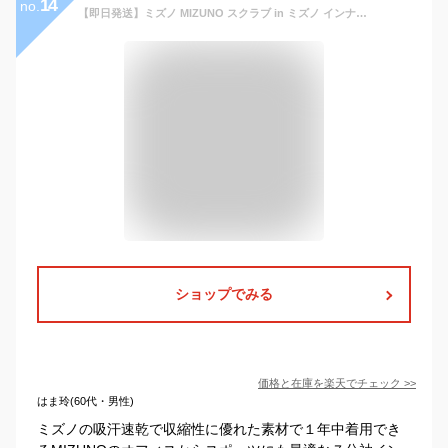
14
no.
【即日発送】ミズノ MIZUNO スクラブ in ミズノ インナーシャツ 七分袖 メンズ 男性用 吸汗 速乾 ストレッチ チトセ MZ-0135 メンズ 医療用 インナー スポーツ ドライ オールシーズン【送料無料】
ショップでみる
価格と在庫を
楽天
でチェック
>>
はま玲(60代・男性)
ミズノの吸汗速乾で収縮性に優れた素材で１年中着用でき