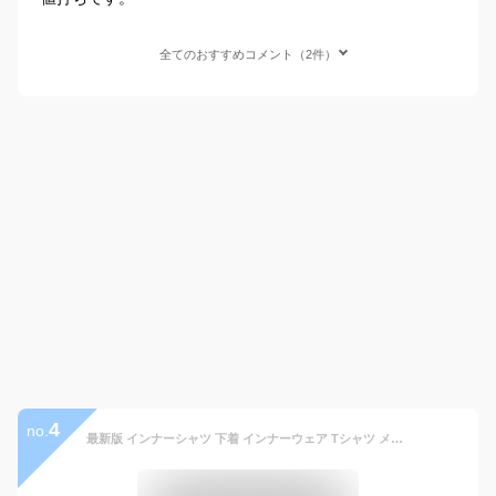
全てのおすすめコメント（2件）
4
no.
最新版 インナーシャツ 下着 インナーウェア Tシャツ メンズ 七分袖 無地 カットソー Uネック Vネック コットン 綿 ポリエステル 長袖と半袖の中間丈 7分袖Tシャツ ワイシャツのインナーに最適 白 黒 グレー ホワイト ブラック 重ね着 7分丈