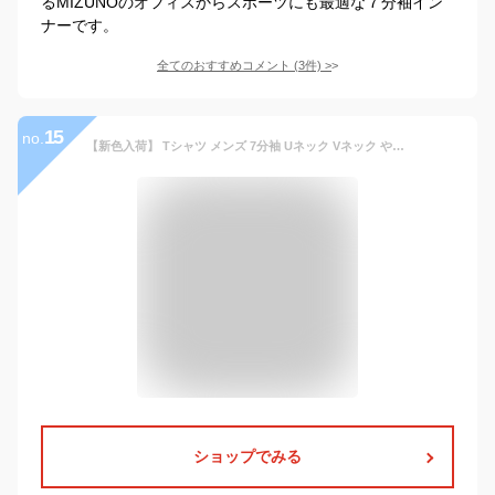
るMIZUNOのオフィスからスポーツにも最適な７分袖イン
ナーです。
全てのおすすめコメント
(
3
件)
>
15
no.
【新色入荷】 Tシャツ メンズ 7分袖 Uネック Vネック やわらか素材 黒 白 ネイビー グレー ブラック ホワイト スムース 丸首 V首 カットソー ベーシック M L XL インナー 綿 重ね着 大きいサイズ トップス コットン ポリエステル 長袖と半袖の中間丈 定番 父の日
ショップでみる