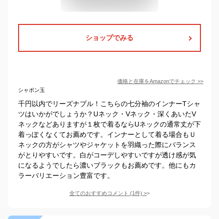
ショップでみる
価格と在庫を
Amazon
でチェック
>>
シャボン玉
千円以内でリーズナブル！こちらの七分袖のインナーTシャ
ツはいかがでしょうか？Uネック・Vネック・深くあいたV
ネックなどありますが１枚で着るならUネックの通常丈が下
着っぽくなくてお薦めです。インナーとして着る場合もＵ
ネックの方がシャツやジャケットを羽織った際にバランス
がとりやすいです。白がコーデしやすいですが透け感が気
になるようでしたら濃いブラックもお薦めです。他にもカ
ラーバリエーション豊富です。
全てのおすすめコメント
(
1
件)
>