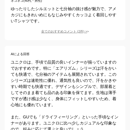
ネコネコ(40代・男性)
ゆったりしたシルエットと七分袖の抜け感が魅力で、アメ
カジにもきれいめにもなじみやすくカッコよく着回しやす
いTシャツです。
全てのおすすめコメント
(
2
件)
>
AIによる回答
ユニクロは、手頃で品質の良いインナーが揃っていますの
でおすすめです。特に「エアリズム」シリーズは汗をかい
ても快適で、七分袖のアイテムも展開されています。この
シリーズは速乾性に優れ、通気性も良いので、汗をかきや
すい時期でも快適です。デザインもシンプルで、部屋着と
してそのまま着ても品のある印象を保てます。生地は薄手
ですが透け感は少なく、身体にフィットしやすいため、着
心地にも優れています。

また、GUでも「ドライフィーリング」といった手頃なイン
ナーがあります。ユニクロに比べ少しカジュアルな印象な
ので、好みに応じて選ぶと良いでしょう。
