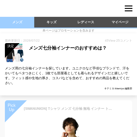
メンズ
キッズ
レディース
マイページ
本ページはプロモーションを含みます
最終更新日：2026/07/22
45
View
25
コメント
決定
メンズ七分袖インナーのおすすめは？
メンズ用の七分袖インナーを探しています。ユニクロなど手頃なブランドで、汗を
かいてもベタつきにくく、1枚でも部屋着としても着られるデザインだと嬉しいで
す。フィット感や生地の厚さ、コスパなどを含めて、おすすめの商品を教えてくだ
さい。
キテミヨ-kitemiyo-編集部
Pick
[SWANUNION] Tシャツ メンズ 七分袖 無地 インナー トップス 男性 カットソー 細身 タイト U首 L ブラック f320-L-va1
Up