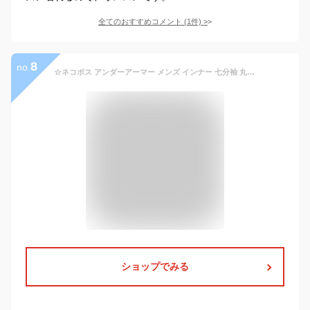
全てのおすすめコメント
(
1
件)
>
8
no.
☆ネコポス アンダーアーマー メンズ インナー 七分袖 丸首 UA ヒートギア アーマー コンプレッション 3/4 クルー シャツ 吸汗速乾 抗菌防臭 ストレッチ 通気性 UVカット ピタッと着用 高校野球対応 トレーニング ランニング 野球 UNDER ARMOUR 1378235 あす楽 対応可
ショップでみる