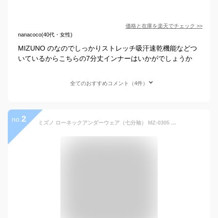
価格と在庫を
楽天
でチェック
>>
nanacoco(40代・女性)
MIZUNO のなのでしっかりストレッチ吸汗速乾機能などつ
いているからこちらの7分丈インナーはいかがでしょうか
全てのおすすめコメント（4件）
2
no.
ミズノ ローネックアンダーウェア（七分袖） MZ-0305 男性用 メンズ インナー ストレッチ 吸汗速乾 医療用白衣 クリニック 看護師