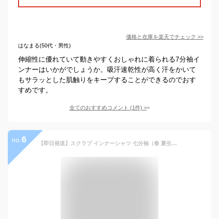
価格と在庫を
楽天
でチェック
>>
はなまる(50代・男性)
伸縮性に優れていて動きやすくおしゃれに着られる7分袖イ
ンナーはいかがでしょうか。吸汗速乾性が高く汗をかいて
もサラッとした肌触りをキープすることができるのでおす
すめです。
全てのおすすめコメント
(
1
件)
>
6
no.
【即日発送】スクラブ インナーシャツ 七分袖（春 夏生地）ホワイセル wh90029 男女兼用 医療用白衣 看護師 クリニック 病院 抗菌 消臭 吸汗 速乾 男性 自重堂 メディカルウェア 医師 ストレッチ アンダーシャツ【送料無料】ホワイト ブラック ネイビー