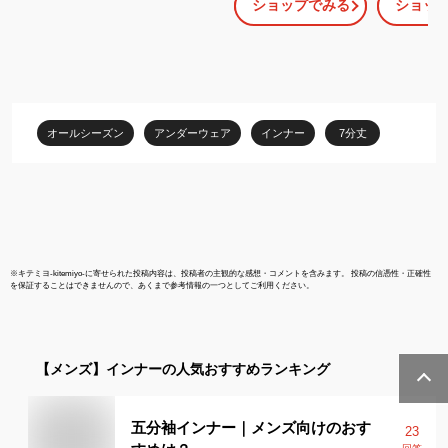
ショップでみる
ショッ
シャツ メンズ アンダー
インナー ス
ウェア インナーウェア
汗速乾 医療
七分袖 ストレッチ 吸汗
ニック 看護
速乾 医療 看護師 介護士
春夏 秋冬 ホワイト 白 ネ
イビー ブラック 黒 S M
L 大きいサイズ チトセ
オールシーズン
アンダーウェア
インナー
7分丈
[ネコポス] ct-mz0135
※
キテミヨ-kitemiyo-
に寄せられた投稿内容は、投稿者の主観的な感想・コメントを含みます。 投稿の信憑性・正確性
を保証することはできませんので、あくまで参考情報の一つとしてご利用ください。
【メンズ】
インナー
の人気おすすめランキング
五分袖インナー｜メンズ向けのおす
23