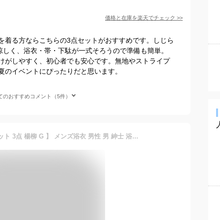
価格と在庫を
楽天
でチェック
>>
を着る方ならこちらの3点セットがおすすめです。しじら
く涼しく、浴衣・帯・下駄が一式そろうので準備も簡単。
けがしやすく、初心者でも安心です。無地やストライプ
夏のイベントにぴったりだと思います。
てのおすすめコメント（5件）
1人で簡単着付け 【 浴衣セット 3点 楊柳 G 】 メンズ浴衣 男性 男 紳士 浴衣 腰紐 ワンタッチ角帯 セット 縞 献上 おしゃれ シンプル レトロ 父の日 中学生 高校生 大学生 黒 紺 青 大きいサイズ 大人 綿麻 yukata ゆかた ユカタ 簡単 M L LL 3L 8color (rg)