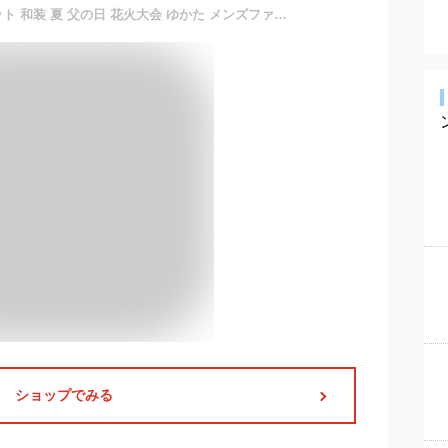
浴衣 メンズ 帯 下駄 3点セット 和装 夏 父の日 花火大会 ゆかた メンズファッション 和服 しじら織り 無地 ストライプ お祭り イベント カジュアル
ショップでみる