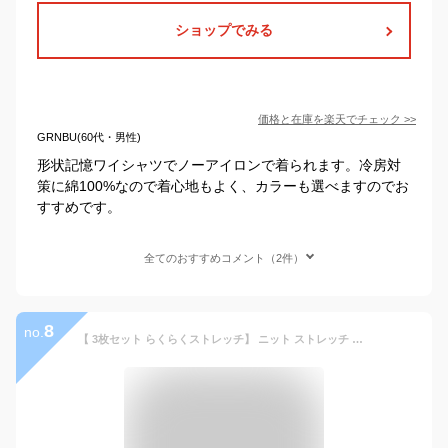
ショップでみる
価格と在庫を
楽天
でチェック
>>
GRNBU(60代・男性)
形状記憶ワイシャツでノーアイロンで着られます。冷房対
策に綿100%なので着心地もよく、カラーも選べますのでお
すすめです。
全てのおすすめコメント（2件）
8
no.
【 3枚セット らくらくストレッチ】 ニット ストレッチ ワイシャツ 長袖 メンズ ノーアイロン ノンアイロン smartbiz 大きい サイズ 吸汗速乾 春 夏 秋 冬 男性 父 学生 スリム ビジネス シンプル オフィスカジュアル ポロシャツ 通勤 ゴルフ 50代 60代