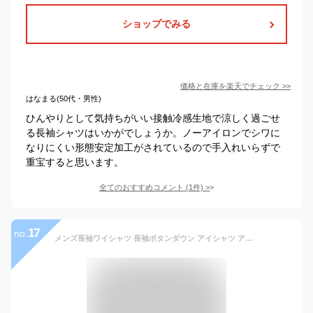
ショップでみる
価格と在庫を
楽天
でチェック
>>
はなまる(50代・男性)
ひんやりとして気持ちがいい接触冷感生地で涼しく過ごせ
る長袖シャツはいかがでしょうか。ノーアイロンでシワに
なりにくい形態安定加工がされているので手入れいらずで
重宝すると思います。
全てのおすすめコメント
(
1
件)
>
17
no.
メンズ長袖ワイシャツ 長袖ボタンダウン アイシャツ アイスセンサー 長袖 サックス 冷感素材 完全ノーアイロン ストレッチ 汗ジミ防止 抗菌防臭 ややスリム 3780 3980 3982 4182 4184 4386 4586 ポリエステル 春夏 PSFA