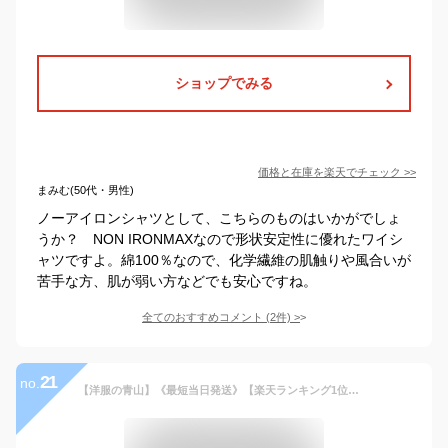
ショップでみる
価格と在庫を
楽天
でチェック
>>
まみむ(50代・男性)
ノーアイロンシャツとして、こちらのものはいかがでしょ
うか？ NON IRONMAXなので形状安定性に優れたワイシ
ャツですよ。綿100％なので、化学繊維の肌触りや風合いが
苦手な方、肌が弱い方などでも安心ですね。
全てのおすすめコメント
(
2
件)
>
21
no.
【洋服の青山】《最短当日発送》【楽天ランキング1位入賞】アイロン不要 綿100％ ワイシャツ メンズ スリム ノーアイロン 春夏 秋冬 ホワイト 白無地 長袖 形態安定 シワになりにくい 就活 ビジネス 仕事 冠婚葬祭 フォーマル 結婚式 事務服 カッターシャツ NON IRONMAX