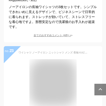
RRgypsies(60代・男性)
ノーアイロンの長袖ワイシャツの3枚セットです。シンプル
できれいめに見えるデザインで、ビジネスシーンで日常的
に着られます。ストレッチが効いていて、ストレスフリー
な着心地ですよ。形態安定なので洗濯後のお手入れが超楽
です。
全てのおすすめコメント
(
4
件)
>
23
no.
ワイシャツ ノーアイロン ニットシャツ メンズ 長袖 KAZAC 吸水速乾 日本製生地 ストレッチ トリコット ボタンダウン ワイドカラー ドレスシャツ yシャツ カッターシャツ ビジネス 春 夏 秋 冬 オールシーズン