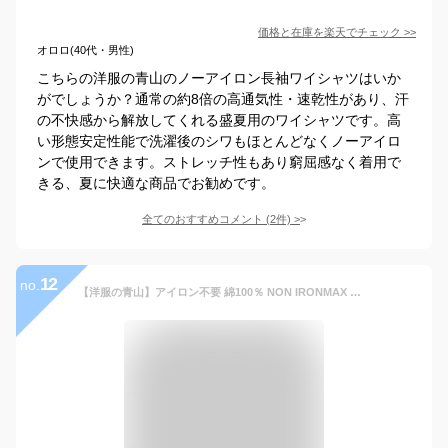
価格と在庫を
楽天
でチェック
>>
オロロ(40代・男性)
こちらの洋服の青山のノーアイロン長袖ワイシャツはいか
がでしょうか？通常の約8倍の高通気性・速乾性があり、汗
の不快感から解放してくれる盛夏用のワイシャツです。高
い形態安定性能で洗濯後のシワもほとんどなくノーアイロ
ンで使用できます。ストレッチ性もあり窮屈感なく着用で
きる、夏に快適な商品でお勧めです。
全てのおすすめコメント
(
2
件)
>
12
no.
【洋服の青山】アイロン不要 綿100％ NON IRONMAX ワイシャツ 長袖 メンズ スリム オールシーズン 春夏秋冬 ホワイト 白無地 ボタンダウン ノーアイロン ノンアイロン ストレッチ 形態安定 シワになりにくい Yシャツ カッターシャツ ビジネス セレモニー フォーマル パーティ