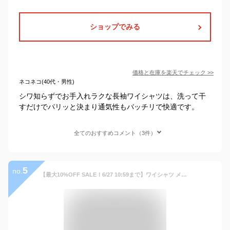
ショップでみる
価格と在庫を
楽天
でチェック
>>
ネコネコ(40代・男性)
シワ知らずでお手入れラクな長袖ワイシャツは、洗って干
すだけでパリッと決まり通気性もバッチリで快適です。
全てのおすすめコメント（3件）
5
no.
【最大10%OFF SALE！6/27 10:59まで】ワイシャツ メンズ ノンアイロン ストレッチ ボタンダウン 長袖 日本製生地 吸汗速乾 夏 カッターシャツ ドレスシャツ グレーダイヤ柄/サックスバイヤス柄/ブルーストライプ/ホワイト M/L/LL ニッセン nissen