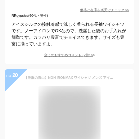
価格と在庫を
楽天
でチェック
>>
RRgypsies(60代・男性)
アイスシルクの接触冷感で涼しく着られる長袖ワイシャツ
です。ノーアイロンでOKなので、洗濯した後のお手入れが
簡単です。カラバリ豊富でチョイスできます。サイズも豊
富に揃っていますよ。
全てのおすすめコメント
(
2
件)
>
20
no.
【洋服の青山】NON IRONMAX ワイシャツ メンズ アイロン不要 綿100％ 長袖 オールシーズン ホワイト 白 ワイドカラー 形態安定 制菌 防汚 ストレッチ ノーアイロン Yシャツ カッターシャツ 男性 スタンダード ビジネス オフィス 春夏 秋冬 カラーシャツ 二次会 パーティ 男性