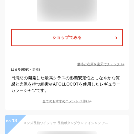
ショップでみる
価格と在庫を
楽天
でチェック
>>
はま玲(60代・男性)
日清紡の開発した最高クラスの形態安定性としなやかな質
感と光沢を持つ綿素材APOLLOCOTを使用したレギュラー
カラーシャツです。
全てのおすすめコメント
(
1
件)
>
13
no.
メンズ長袖ワイシャツ 長袖ボタンダウン アイシャツ アイスセンサー ホワイト 冷感素材 完全ノーアイロン ストレッチ 汗ジミ防止 抗菌防臭 ややスリム 3780 3980 3982 4182 4184 4386 4586 ポリエステル 春夏 PSFA