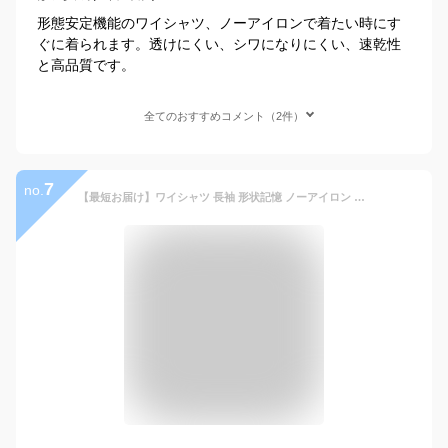
形態安定機能のワイシャツ、ノーアイロンで着たい時にす
ぐに着られます。透けにくい、シワになりにくい、速乾性
と高品質です。
全てのおすすめコメント（2件）
7
no.
【最短お届け】ワイシャツ 長袖 形状記憶 ノーアイロン 綿100％ メンズ Yシャツ 形態安定 ノンアイロン カッターシャツ ビジネス ボタンダウン ワイド ホワイト 白 ブルー ストライプ 無地 就活 おしゃれ 仕事 春 夏 秋 冬 肌に優しい 通気性 [洗濯後返品OK]