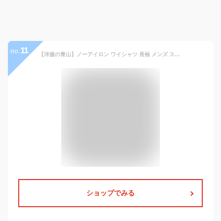
11
no.
【洋服の青山】ノーアイロン ワイシャツ 長袖 メンズ スリム 盛夏用 ブルー ストライプ ボタンダウン 形態安定 シワになりにくい ストレッチ 涼しい すぐ乾く UVカット 紫外線対策 吸汗速乾 高通気性 クールビズ ビジネス ビジカジ Yシャツ NON IRONTECH 秒乾 すごシャツ
ショップでみる