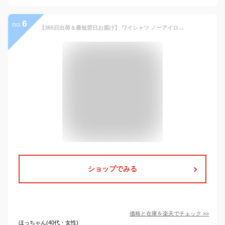
6
no.
【365日出荷＆最短翌日お届け】 ワイシャツ ノーアイロン 白 長袖 形態安定 透けにくい UVカット ストレッチ レギュラー衿 ワイドカラー ボタンダウン メンズ ドレスシャツ Yシャツ カッターシャツ ビジネス ニットシャツ シャツ 春夏 SHIRTS MART シャツマート
ショップでみる
価格と在庫を
楽天
でチェック
>>
ほっちゃん(40代・女性)