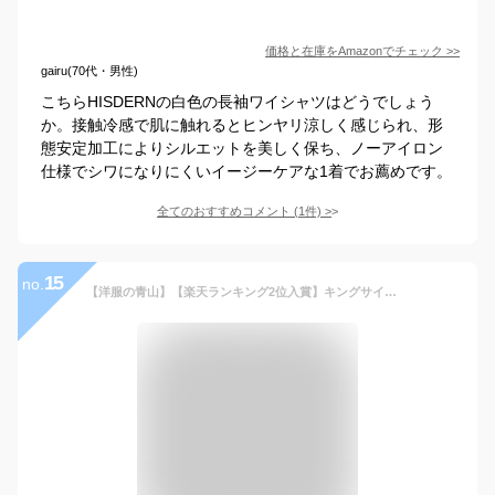
価格と在庫を
Amazon
でチェック
>>
gairu(70代・男性)
こちらHISDERNの白色の長袖ワイシャツはどうでしょう
か。接触冷感で肌に触れるとヒンヤリ涼しく感じられ、形
態安定加工によりシルエットを美しく保ち、ノーアイロン
仕様でシワになりにくいイージーケアな1着でお薦めです。
全てのおすすめコメント
(
1
件)
>
15
no.
【洋服の青山】【楽天ランキング2位入賞】キングサイズ アイロン不要 綿100％ ワイシャツ メンズ ゆったり 春夏 秋冬 オールシーズン ホワイト 白無地 長袖 レギュラーカラー ノーアイロン 形態安定 シワになりにくい 就活 Yシャツ カッターシャツ 大きいサイズ NON IRONMAX