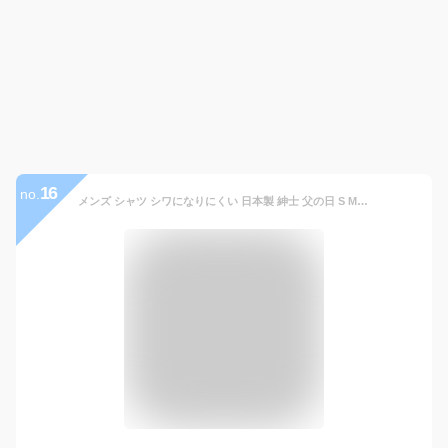
16
no.
メンズ シャツ シワになりにくい 日本製 紳士 父の日 S M L LL ワイシャツ カッターシャツ 長袖 白 セミワイドカラー お受験 パパ お父様 学校説明会 ビジネス 面接 ホワイト 冠婚葬祭 ノンアイロン 吸水速乾 形態安定 接触冷感 成人式 春 夏 秋 冬 mn-s106