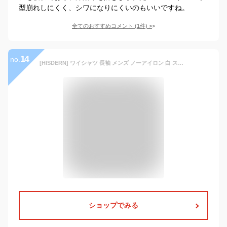
型崩れしにくく、シワになりにくいのもいいですね。
全てのおすすめコメント
(
1
件)
>
14
no.
[HISDERN] ワイシャツ 長袖 メンズ ノーアイロン 白 ストレッチ 冷感ｙシャツ 高通気 形状記憶 ワイシャツ 快適 ビジネス 冠婚葬祭 首回り43cm 501Air
ショップでみる