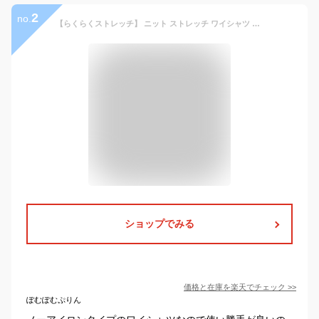
2
no.
【らくらくストレッチ】 ニット ストレッチ ワイシャツ 長袖 メンズ ノーアイロン ノンアイロン smartbiz 大きい サイズ 吸汗速乾 春 夏 秋 冬 男性 父 学生 スリム ビジネス シンプル オフィスカジュアル ポロシャツ 生地 通勤 ゴルフ 形態安定 yシャツ 50代 60代
ショップでみる
価格と在庫を
楽天
でチェック
>>
ぽむぽむぷりん