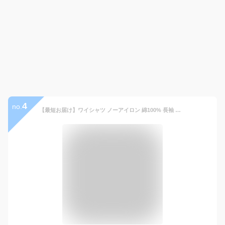
4
no.
【最短お届け】ワイシャツ ノーアイロン 綿100% 長袖 形状記憶 メンズ コットン ノンアイロン 男性 仕事 営業 ビジネス 通勤 フォーマル 冠婚葬祭 結婚式 二次会 カッターシャツ ドレスシャツ シャツ 春 夏 秋 冬 肌に優しい 通気性 [洗濯後返品OK] 50代 60代