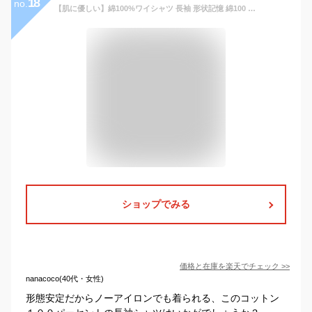
18
no.
【肌に優しい】綿100%ワイシャツ 長袖 形状記憶 綿100 ノーアイロン メンズ コットン 仕事 営業 ビジネス 通勤 フォーマル 冠婚葬祭 結婚式 カッターシャツ シャツ レギュラー 制服 学生 吸水 敏感肌 父 春 夏 秋 冬 肌に優しい 通気性 [洗濯後返品OK]
ショップでみる
価格と在庫を
楽天
でチェック
>>
nanacoco(40代・女性)
形態安定だからノーアイロンでも着られる、このコットン