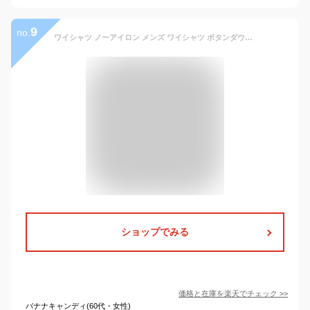
9
no.
ワイシャツ ノーアイロン メンズ ワイシャツ ボタンダウン ドレスシャツ 半袖 長袖 超形態安定 長袖ワイシャツ ノンアイロン ビジネス 結婚式 仕事 ホワイト 白 ブラック 黒 無地 就活 おしゃれ 春夏 男性 yシャツ ステージ 衣装 送料無料
ショップでみる
価格と在庫を
楽天
でチェック
>>
バナナキャンディ(60代・女性)