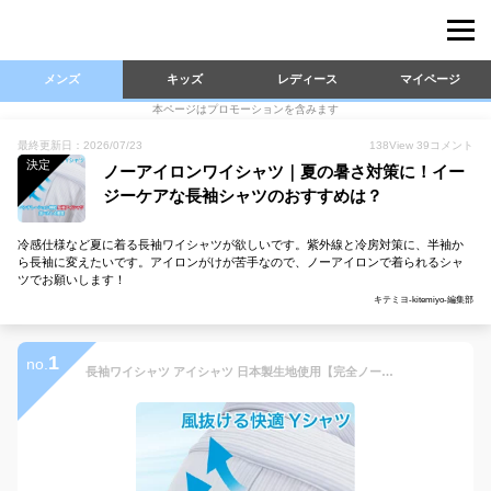
メンズ
キッズ
レディース
マイページ
本ページはプロモーションを含みます
最終更新日：2026/07/23
138
View
39
コメント
決定
ノーアイロンワイシャツ｜夏の暑さ対策に！イー
ジーケアな長袖シャツのおすすめは？
冷感仕様など夏に着る長袖ワイシャツが欲しいです。紫外線と冷房対策に、半袖か
ら長袖に変えたいです。アイロンがけが苦手なので、ノーアイロンで着られるシャ
ツでお願いします！
キテミヨ-kitemiyo-編集部
1
no.
長袖ワイシャツ アイシャツ 日本製生地使用【完全ノーアイロン】【専門店品質】【夏生地で快適】形態安定 カッターシャツ ベンチレーション機能 Yシャツ クールビズ 15種 ストレッチ 標準体 ノーアイロン 白 ブルー ノンアイロン はるやま 送料無料