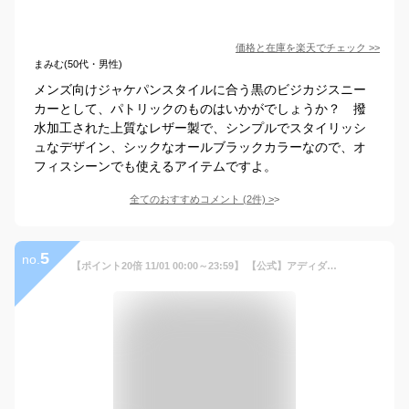
価格と在庫を
楽天
でチェック
>>
まみむ(50代・男性)
メンズ向けジャケパンスタイルに合う黒のビジカジスニー
カーとして、パトリックのものはいかがでしょうか？ 撥
水加工された上質なレザー製で、シンプルでスタイリッシ
ュなデザイン、シックなオールブラックカラーなので、オ
フィスシーンでも使えるアイテムですよ。
全てのおすすめコメント
(
2
件)
>
5
no.
【ポイント20倍 11/01 00:00～23:59】 【公式】アディダス adidas 返品可 ランニング GLX 6 パフォーマンス メンズ シューズ・靴 スニーカー 黒 ブラック GW4138 ランニングシューズ 【PT】