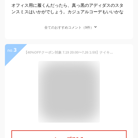
オフィス用に履くんだったら、真っ黒のアディダスのスタ
ンスミスはいかがでしょう。カジュアルコーデもいいかな
全てのおすすめコメント（9件）
3
no.
【40%OFFクーポン対象 7.19 20:00〜7.26 1:59】ナイキ エバノン LOW メンズシューズ NIKE メンズ スニーカー シューズ ライフスタイル カジュアル ローカット 通学 オールブラック 24cm-33cm aq1775-003【Black_c】 ライフスタイルシューズ