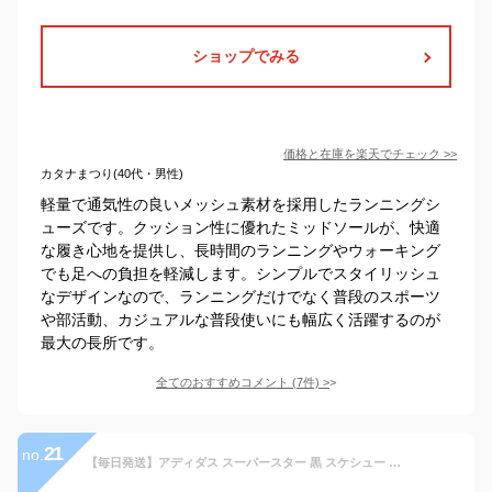
ショップでみる
価格と在庫を
楽天
でチェック
>>
カタナまつり(40代・男性)
軽量で通気性の良いメッシュ素材を採用したランニングシ
ューズです。クッション性に優れたミッドソールが、快適
な履き心地を提供し、長時間のランニングやウォーキング
でも足への負担を軽減します。シンプルでスタイリッシュ
なデザインなので、ランニングだけでなく普段のスポーツ
や部活動、カジュアルな普段使いにも幅広く活躍するのが
最大の長所です。
全てのおすすめコメント
(
7
件)
>
21
no.
【毎日発送】アディダス スーパースター 黒 スケシュー ADIDAS SKATEBOARDING SUPERSTAR ADV GW6931 メンズ レディース スニーカー レザー スケートボードシューズ スケボーシューズ