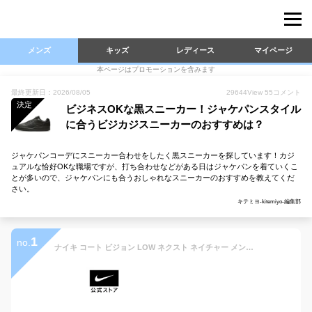
メンズ
キッズ
レディース
マイページ
本ページはプロモーションを含みます
最終更新日：2026/08/05
29644
View
55
コメント
決定
ビジネスOKな黒スニーカー！ジャケパンスタイル
に合うビジカジスニーカーのおすすめは？
ジャケパンコーデにスニーカー合わせをしたく黒スニーカーを探しています！カジ
ュアルな恰好OKな職場ですが、打ち合わせなどがある日はジャケパンを着ていくこ
とが多いので、ジャケパンにも合うおしゃれなスニーカーのおすすめを教えてくだ
さい。
キテミヨ-kitemiyo-編集部
1
no.
ナイキ コート ビジョン LOW ネクスト ネイチャー メンズシューズ NIKE メンズ シューズ スニーカー ローカット ライフスタイル カジュアル 親子コーデ 通勤 通学 通気性 快適 黒 ブラック 23cm-33cm dh2987-002 【Black_c】