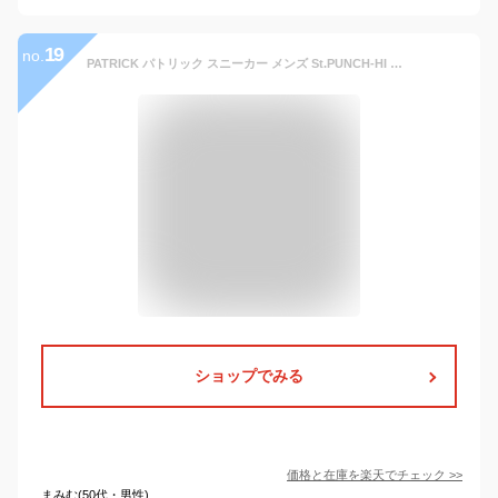
19
no.
PATRICK パトリック スニーカー メンズ St.PUNCH-HI セント パンチ ハイ 18551 BLK ブラック 黒 ハイカット
ショップでみる
価格と在庫を
楽天
でチェック
>>
まみむ(50代・男性)