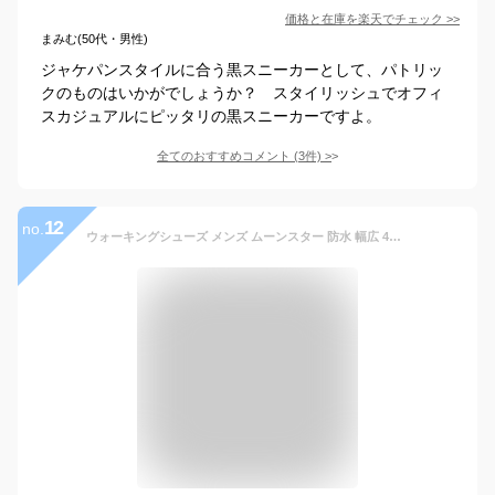
価格と在庫を
楽天
でチェック
>>
まみむ(50代・男性)
ジャケパンスタイルに合う黒スニーカーとして、パトリッ
クのものはいかがでしょうか？ スタイリッシュでオフィ
スカジュアルにピッタリの黒スニーカーですよ。
全てのおすすめコメント
(
3
件)
>
12
no.
ウォーキングシューズ メンズ ムーンスター 防水 幅広 4E 疲れない 外反母趾 スニーカー 靴 カジュアル サプリスト 黒 茶 紺 ブラック ブラウン カーキ ネイビー アウトドア 登山 MOONSTAR SPLT M196