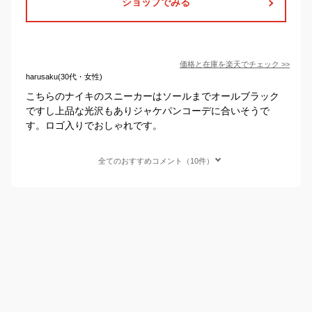
ショップでみる
価格と在庫を
楽天
でチェック
>>
harusaku(30代・女性)
こちらのナイキのスニーカーはソールまでオールブラック
ですし上品な光沢もありジャケパンコーデに合いそうで
す。ロゴ入りでおしゃれです。
全てのおすすめコメント（10件）