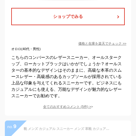
ショップでみる
価格と在庫を
楽天
でチェック
>>
オロロ(40代・男性)
こちらのコンバースのレザースニーカー、オールスターク
ップ、ローカットブラックはいかがでしょうか？オールス
ターの基本的なデザインはそのままに、高級な本革のスム
ースレザー・高級感のあるカップソールが採用されている
上品な印象を与えてくれるスニーカーです。ビジネスにも
カジュアルにも使える、万能なデザインが魅力的なレザー
スニーカーでお勧めです。
全てのおすすめコメント
(
5
件)
>
9
no.
靴 メンズ カジュアル スニーカー メンズ 革靴 カジュアルシューズ メンズ ビジネスシューズ 革靴 スニーカー ウォーキング 軽量 紳士靴 レザー レースアップ 黒 カジュアル 24.5-27.5cm 短靴 短ぐつ 履きやすい靴 ゴルフ 革靴風スニーカー