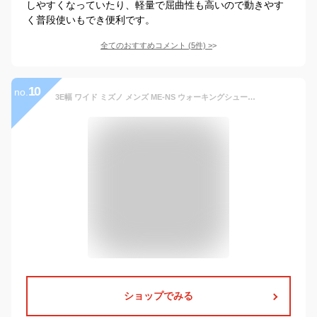
しやすくなっていたり、軽量で屈曲性も高いので動きやす
く普段使いもでき便利です。
全てのおすすめコメント
(
5
件)
>
10
no.
3E幅 ワイド ミズノ メンズ ME-NS ウォーキングシューズ 旅行 散歩 通勤 スニーカー シューズ 紐靴 ビジネス カジュアル フォーマル 幅広 ブラック 黒 ブラウン カーキ 茶色 送料無料 Mizuno B1GE2404
ショップでみる