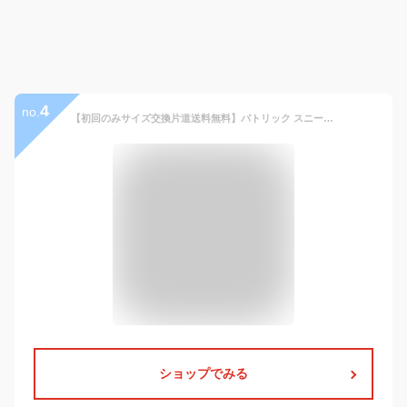
4
no.
【初回のみサイズ交換片道送料無料】パトリック スニーカー マラソン レディース メンズ マラレイン ブラック 黒 ウォータープルーフ 撥水 レザースニーカー PATRICK MARARAIN BLK 530711定番モデル レインシューズ 防水 ビジネス 革靴 レザー靴紐通し済み 靴 ★
ショップでみる