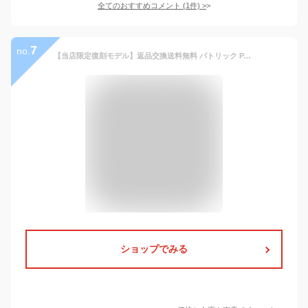
全てのおすすめコメント
(
1
件)
>
7
no.
【当店限定復刻モデル】返品交換送料無料 パトリック PATRICK スニーカー ロスモア [506181 SS24] ROSSMORE メンズ・レディース 靴 日本製 ビジネス BLK ブラック系 正規取扱店
ショップでみる