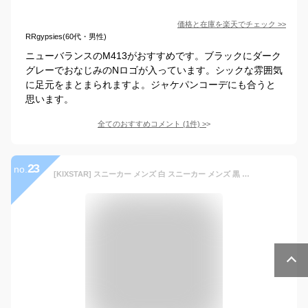
価格と在庫を
楽天
でチェック
>>
RRgypsies(60代・男性)
ニューバランスのM413がおすすめです。ブラックにダーク
グレーでおなじみのNロゴが入っています。シックな雰囲気
に足元をまとまられますよ。ジャケパンコーデにも合うと
思います。
全てのおすすめコメント
(
1
件)
>
23
no.
[KIXSTAR] スニーカー メンズ 白 スニーカー メンズ 黒 軽量 ローカットスニーカー メンズ コートスニーカー スポーツシューズ 人気 軽い ウォーキングシューズ スポーツ ビジネスシューズ 革靴 メンズ ブラック 26.5 cm