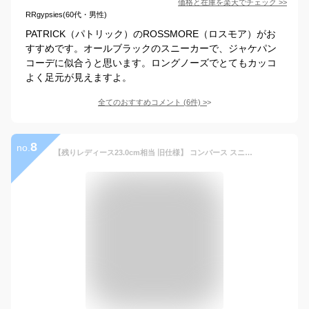
価格と在庫を
楽天
でチェック
>>
RRgypsies(60代・男性)
PATRICK（パトリック）のROSSMORE（ロスモア）がお
すすめです。オールブラックのスニーカーで、ジャケパン
コーデに似合うと思います。ロングノーズでとてもカッコ
よく足元が見えますよ。
全てのおすすめコメント
(
6
件)
>
8
no.
【残りレディース23.0cm相当 旧仕様】 コンバース スニーカー レザー オールスター クップ ローカット ブラック 真っ黒 ハイブランド CONVERSE LEATHER ALL STAR COUPE OX BLACK CHUCK TAYLOR BLACKMONOCHROME