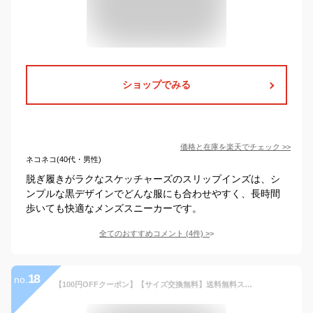
ショップでみる
価格と在庫を
楽天
でチェック
>>
ネコネコ(40代・男性)
脱ぎ履きがラクなスケッチャーズのスリップインズは、シ
ンプルな黒デザインでどんな服にも合わせやすく、長時間
歩いても快適なメンズスニーカーです。
全てのおすすめコメント
(
4
件)
>
18
no.
【100円OFFクーポン】【サイズ交換無料】送料無料スニーカー メンズ レディース 黒 おしゃれ メッシュ 厚底 ウォーキングシューズ 靴 幅広 歩きやすい 中学生 シューズ スポーツシューズ カジュアル ウォーキング ジュニア 通勤 通学 弾力性 通気性 運動靴 疲れにくい 超軽量