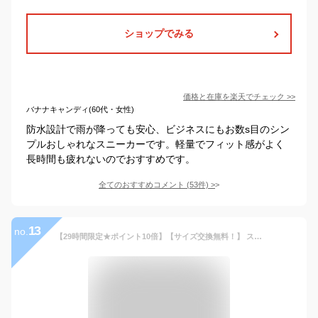
ショップでみる
価格と在庫を
楽天
でチェック
>>
バナナキャンディ(60代・女性)
防水設計で雨が降っても安心、ビジネスにもお数s目のシン
プルおしゃれなスニーカーです。軽量でフィット感がよく
長時間も疲れないのでおすすめです。
全てのおすすめコメント
(
53
件)
>
13
no.
【29時間限定★ポイント10倍】【サイズ交換無料！】 スリッポン レディース スニーカー メンズ 靴 トレーニングシューズ ジム シューズ 黒 ウォーキングシューズ 疲れにくい 白 きれいめ おしゃれ 幅広 上履き 大人 立ち仕事 カジュアル 運動靴 外反母趾 疲れない靴