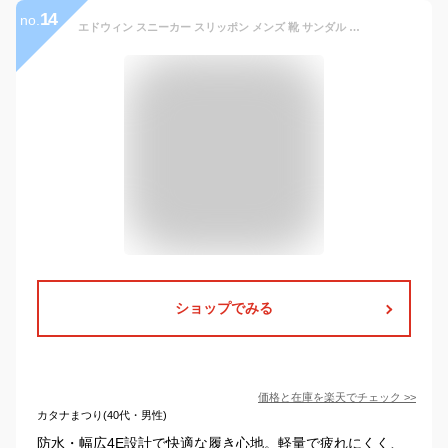
14
no.
エドウィン スニーカー スリッポン メンズ 靴 サンダル 黒 ブラック 茶色 ブラウン 防水 幅広 4E ウォーキング 雨 散歩 軽量 軽い 疲れない カジュアル レザー 大人 おしゃれ 仕事 通勤 通学 疲れない 人気 edwin EDWIN EDM-235W EDM-275
ショップでみる
価格と在庫を
楽天
でチェック
>>
カタナまつり(40代・男性)
防水・幅広4E設計で快適な履き心地。軽量で疲れにくく、