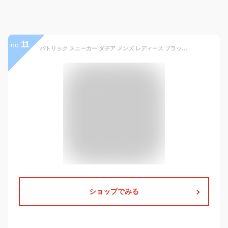
11
no.
パトリック スニーカー ダチア メンズ レディース ブラック 黒 ドレスシューズ レザースニーカー 合皮 撥水 PATRICK DATIA BLK 29571 定番モデル 初回のみサイズ交換片道送料無料 靴紐通し済 靴 ★
ショップでみる