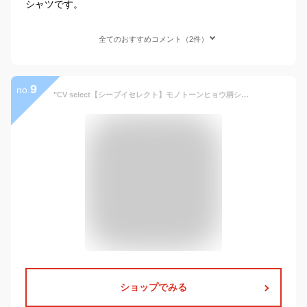
シャツです。
全てのおすすめコメント（2件）
9
no.
"CV select【シーブイセレクト】モノトーンヒョウ柄シャツ/全2色"シャツ メンズ ヴィジュアル系 V系 ホスト系 長袖 地雷系 黒 ブラック 白 ホワイト 春 夏 ヒョウ柄 レオパード柄 豹柄 総柄 ファッション 服
ショップでみる