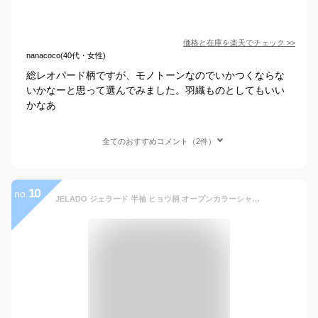
価格と在庫を
楽天
でチェック
>>
nanacoco(40代・女性)
総レオパード柄ですが、モノトーンなのでいかつくならな
いかなーと思って選んでみました。羽織ものとしてもいい
かなあ
全てのおすすめコメント（2件）
10
no.
JELADO ジェラード 半袖 ヒョウ柄 オープンカラーシャツ West Coast Shirt レオパード柄 SG02101