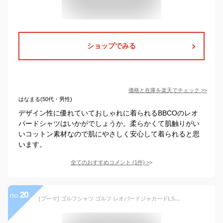
ショップでみる
価格と在庫を
楽天
でチェック
>>
はなまる(50代・男性)
デザイン性に優れていておしゃれに着られるBBCOのレオ
パードシャツはいかがでしょうか。柔らかくて肌触りがい
いコットン素材なので肌にやさしく安心して着られると思
います。
全てのおすすめコメント
(
1
件)
>
20
no.
[プーマ] ゴルフシャツ ゴルフ レオパードジャカードLSポロシャツ メンズ ディープネイビー