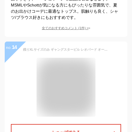
MSMLやSchottが気になる方にもぴったりな雰囲気で、夏
のお出かけコーデに最適なトップス。肌触りも良く、シャ
ツ/ブラウス好きにもおすすめです。
全てのおすすめコメント
(
1
件)
>
14
no.
残りXLサイズのみ ギャングスタービル レオパード オープンカラー 半袖シャツ メンズ 開襟シャツ GANGSTERVILLE RISE ABOVE - S/S SHIRTS GLADHAND グラッドハンド WEIRDO ウィアード OLD CROW オールドクロウ