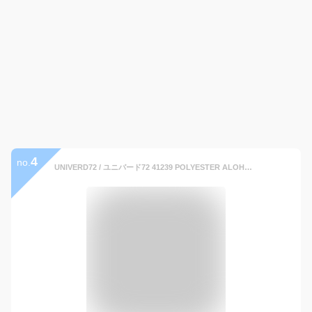
4
no.
UNIVERD72 / ユニバード72 41239 POLYESTER ALOHA SHIRT (ANIMAL) / アロハシャツ (アニマル) -全2色- 半袖シャツ レオパード ゼブラ アロハ メンズ 大きいサイズ ポリエステル アメカジ カジュアル [41239]