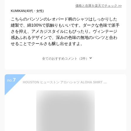
価格と在庫を
楽天
でチェック
>>
KUMIKAN(40代・女性)
こちらのバンソンのレオパード柄のシャツはしっかりした
縫製で、綿100%で肌触りもいいです。ダークな色味で派手
さを抑え、アメカジスタイルにもぴったり。ヴィンテージ
感あふれるデザインで、深みの色味の無地のパンツと合わ
せることでクールさも醸し出せますよ。
全てのおすすめコメント（2件）
7
no.
HOUSTON ヒューストン アロハシャツ ALOHA SHIRT LEOPARD 41103 メンズ レオパード ヒョウ柄 半袖 半袖シャツ シャツ アロハ ハワイアンシャツ アニマル柄 ヒョウ アメカジ メール便