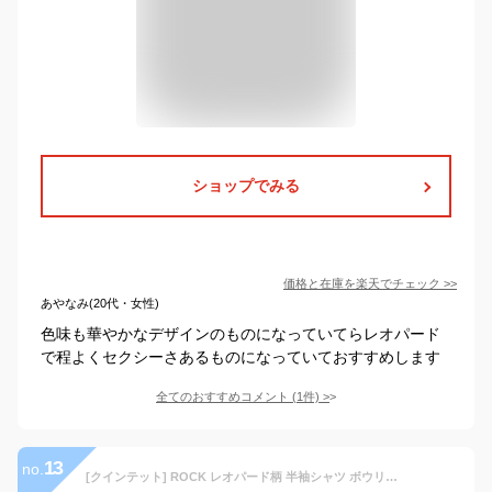
ショップでみる
価格と在庫を
楽天
でチェック
>>
あやなみ(20代・女性)
色味も華やかなデザインのものになっていてらレオパード
で程よくセクシーさあるものになっていておすすめします
全てのおすすめコメント
(
1
件)
>
13
no.
[クインテット] ROCK レオパード柄 半袖シャツ ボウリングシャツ ヒョウ柄 シャツ 開襟シャツ メンズ ロック 豹 11-2180518 (M, ベージュ(BEIGE))