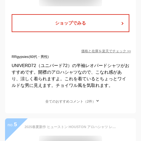
ショップでみる
価格と在庫を
楽天
でチェック
>>
RRgypsies(60代・男性)
UNIVERD72（ユニバード72）の半袖レオパードシャツがお
すすめです。開襟のアロハシャツなので、こなれ感があ
り、涼しく着られますよ。これを着ているとちょっとワイ
ルドな男に見えます。チョイワル風を気取れます。
全てのおすすめコメント（2件）
5
no.
2025春夏新作 ヒューストン HOUSTON アロハシャツ レオパード メンズ 半袖 シャツ ヒョウ柄 柄シャツ ブランド ALOHA SHIRT BANDANA 41193