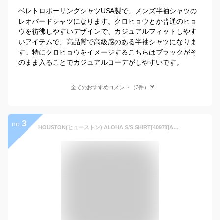
ベレトロボーリングシャツUSA製で、メンズ半袖シャツの
レオパードシャツになります。クロヒョウとか普通のヒョ
ウを彷彿しやすいデザインで、カジュアルフィットしやす
いアイテムで、高品質で高級感のある半袖シャツになりま
す。特にクロヒョウをイメージするこちらはブラックがそ
のまま入ることでカジュアルコーデがしやすいです。
全てのおすすめコメント（3件）
3
no.
HOUSTON(ヒューストン) ALOHA S/S SHIRT[40978]ANIMAL 半袖 アロハシャツ ヒョウ柄 ゼブラ柄 メンズ アメカジ夏 ビンテージ レーヨン 【￥10,780】【smtb-kd】【RCP】