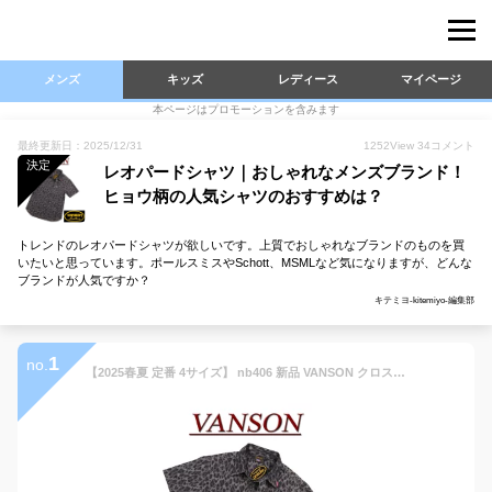
メンズ
キッズ
レディース
マイページ
本ページはプロモーションを含みます
最終更新日：2025/12/31
1252
View
34
コメント
決定
レオパードシャツ｜おしゃれなメンズブランド！
ヒョウ柄の人気シャツのおすすめは？
トレンドのレオパードシャツが欲しいです。上質でおしゃれなブランドのものを買
いたいと思っています。ポールスミスやSchott、MSMLなど気になりますが、どんな
ブランドが人気ですか？
キテミヨ-kitemiyo-編集部
1
no.
【2025春夏 定番 4サイズ】 nb406 新品 VANSON クロスボーン刺繍 半袖 ヒョウ柄 ワークシャツ NVSS-807 メンズ バンソン レオパード CROSSBONE SHORT SLEEVES WORK SHIRT 【smtb-kd】