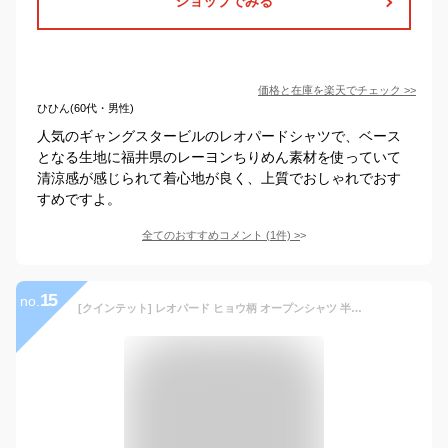
ショップでみる
価格と在庫を
楽天
でチェック
>>
ひひん(60代・男性)
人気のギャングスタービルのレオパードシャツで、ベース
となる生地に福井県のレーヨンちりめん素材を使っていて
清涼感が感じられて着心地が良く、上質でおしゃれでおす
すめですよ。
全てのおすすめコメント
(
1
件)
>
15
no.
[クインテット] レオパード ヒョウ柄 オープンシャツ 半袖メンズ アロハシャツ 日本製 ロック PUNK 豹柄 ひょう柄 11-70537 (L)