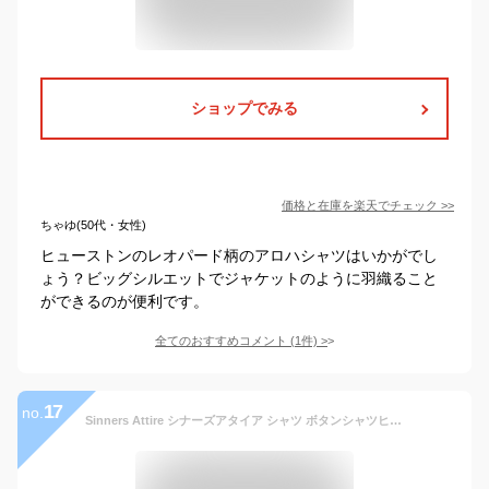
ショップでみる
価格と在庫を
楽天
でチェック
>>
ちゃゆ(50代・女性)
ヒューストンのレオパード柄のアロハシャツはいかがでし
ょう？ビッグシルエットでジャケットのように羽織ること
ができるのが便利です。
全てのおすすめコメント
(
1
件)
>
17
no.
Sinners Attire シナーズアタイア シャツ ボタンシャツヒョウ柄 レオパード アニマル柄 襟付きシャツ柄シャツ 半袖シャツ メンズシャツ トップス リゾートウエアおしゃれシャツ かっこいい カジュアル メンズファッションリゾートシャツ 【レオパード】