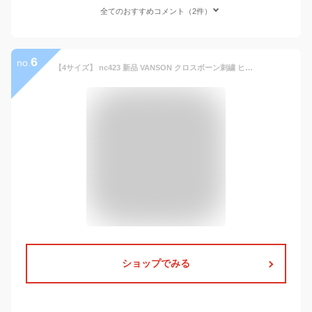
全てのおすすめコメント（2件）
6
no.
【4サイズ】 nc423 新品 VANSON クロスボーン刺繍 ヒョウ柄 長袖 ワークシャツ NVSL-803 メンズ バンソン CROSSBONE LEOPARD LONG SLEEVES WORK SHIRT レオパード ヴァンソン 【smtb-kd】
ショップでみる