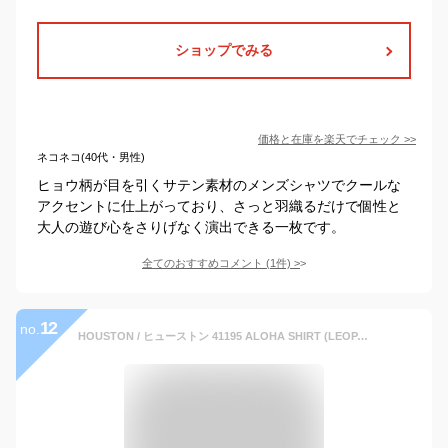
ショップでみる
価格と在庫を
楽天
でチェック
>>
ネコネコ(40代・男性)
ヒョウ柄が目を引くサテン素材のメンズシャツでクールな
アクセントに仕上がっており、さっと羽織るだけで個性と
大人の遊び心をさりげなく演出できる一枚です。
全てのおすすめコメント
(
1
件)
>
12
no.
HOUSTON / ヒューストン 41195 ALOHA SHIRT (LEOPARD) / アロハシャツ -全4色- 半袖シャツ 薄手 ハワイアンシャツ メンズ ヴィンテージ カジュアル アメカジ [41195]