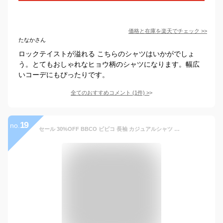
価格と在庫を
楽天
でチェック
>>
たなかさん
ロックテイストが溢れる こちらのシャツはいかがでしょ
う。とてもおしゃれなヒョウ柄のシャツになります。幅広
いコーデにもぴったりです。
全てのおすすめコメント
(
1
件)
>
19
no.
セール 30%OFF BBCO ビビコ 長袖 カジュアルシャツ メンズ 春夏 ヒョウ柄 総柄 コットン 日本製 ロゴ 31-1101-01