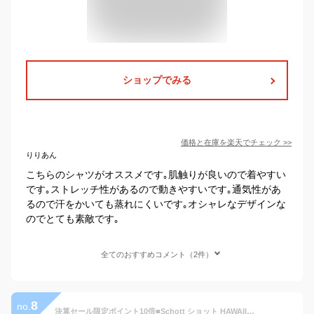
ショップでみる
価格と在庫を
楽天
でチェック
>>
りりあん
こちらのシャツがオススメです｡肌触りが良いので着やすい
です｡ストレッチ性があるので動きやすいです｡通気性があ
るので汗をかいても蒸れにくいです｡オシャレなデザインな
のでとても素敵です｡
全てのおすすめコメント（2件）
8
no.
決算セール限定ポイント10倍■Schott ショット HAWAIIAN SHIRT"LEOPARD" ハワイアンシャツ"レオパード" アロハシャツ 半袖シャツ オープンカラーシャツ 開襟シャツ 7823123011 2023 SS 春夏【返品・交換不可】