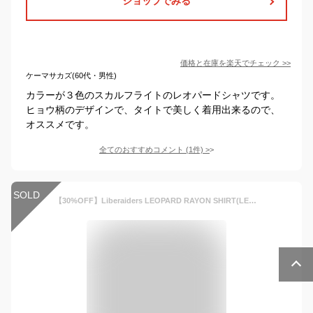
ショップでみる
価格と在庫を
楽天
でチェック
>>
ケーマサカズ(60代・男性)
カラーが３色のスカルフライトのレオパードシャツです。
ヒョウ柄のデザインで、タイトで美しく着用出来るので、
オススメです。
全てのおすすめコメント
(
1
件)
>
SOLD
【30%OFF】Liberaiders LEOPARD RAYON SHIRT(LEOPARD)(リベレイダース レオパード レーヨンシャツ)【メンズ】【シャツ 開襟シャツ 襟付き ヒョウ柄 総柄 派手】【23SS】