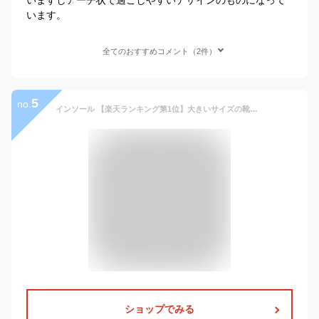
います。
全てのおすすめコメント（2件）
5
no.
インソール 【楽天ランキング第1位】大きいサイズの靴にも対応！ 衝撃吸収 疲れにくい 靴 中敷き 中敷 なかじき 足が痛い 疲れ 防止 かかと メンズ レディース 男性用 サイズ調整 大きめ 29cm 偏平足 扁平足 靴底 スニーカー ブーツ スポーツ 登山 立ち仕事 長靴 安全靴 特大
ショップでみる