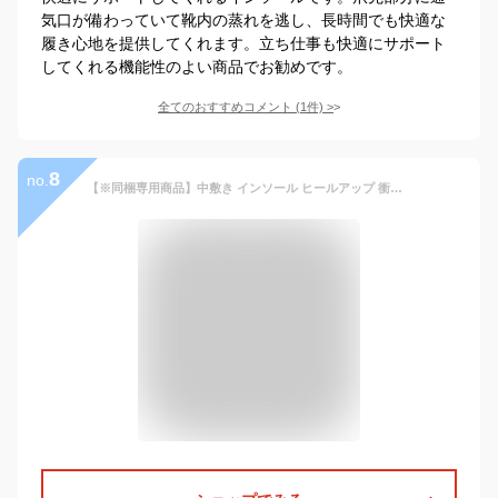
気口が備わっていて靴内の蒸れを逃し、長時間でも快適な
履き心地を提供してくれます。立ち仕事も快適にサポート
してくれる機能性のよい商品でお勧めです。
全てのおすすめコメント
(
1
件)
>
8
no.
【※同梱専用商品】中敷き インソール ヒールアップ 衝撃 吸収 消臭 通気 低反発 クッション ブーツ スニーカー ランニング スポーツ ビジネス 柔らか 疲れにくい 立ち仕事 長靴 安全靴 身長アップ メンズ レディース 中敷 かかと 靴 靴ケア用品