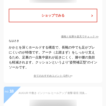
ショップでみる
価格と在庫を
楽天
でチェック
>>
なはさき
かかとを深くホールドする構造で、長靴の中でも足がブレ
にくいのが特徴です。アーチ（土踏まず）をしっかり支え
るため、足裏の一点集中疲れが起きにくく、膝や腰の負担
も軽減されます。クッションというより“姿勢補正型”のイン
ソールです。
全てのおすすめコメント
(
1
件)
>
18
no.
AUGUR 中敷き インソール ヒールアップ 衝撃 吸収 消臭 通気 低反発 クッション ブーツ スニーカー ランニング スポーツ ビジネス 柔らか 疲れにくい 立ち仕事 長靴 安全靴 身長アップ メンズ レディース 中敷 かかと 靴 靴ケア用品 メール便