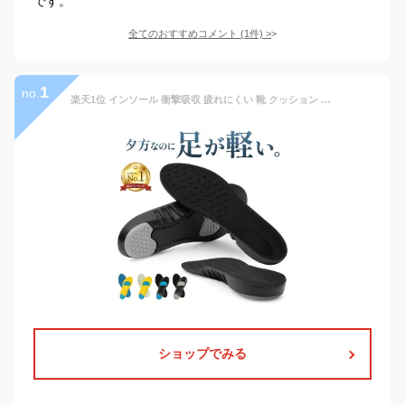
です。
全てのおすすめコメント
(
1
件)
>
1
no.
楽天1位 インソール 衝撃吸収 疲れにくい 靴 クッション 中敷き 中敷 なかじき 土踏まず かかと レディース メンズ 男性 女性 ユニセックス サイズ調整 防臭 偏平足 扁平足 スポーツ スニーカー 長靴 革靴 立ち仕事 低反発 立ち仕事 おすすめ
ショップでみる