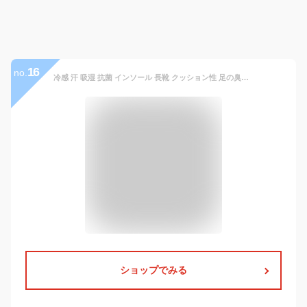
16
no.
冷感 汗 吸湿 抗菌 インソール 長靴 クッション性 足の臭い対策 中敷き 涼しい 通気性 防臭 素足 パンプス スニーカー 8足入り 素足用 中敷 低反発 運動靴 消臭 ひんやり ラバーシューズ 放湿 素足用 素足 衝撃吸収 薄い 薄手 立ち仕事 メンズ レディース
ショップでみる