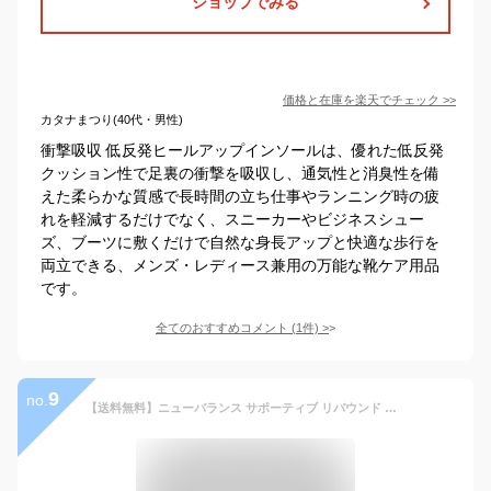
ショップでみる
価格と在庫を
楽天
でチェック
>>
カタナまつり(40代・男性)
衝撃吸収 低反発ヒールアップインソールは、優れた低反発
クッション性で足裏の衝撃を吸収し、通気性と消臭性を備
えた柔らかな質感で長時間の立ち仕事やランニング時の疲
れを軽減するだけでなく、スニーカーやビジネスシュー
ズ、ブーツに敷くだけで自然な身長アップと快適な歩行を
両立できる、メンズ・レディース兼用の万能な靴ケア用品
です。
全てのおすすめコメント
(
1
件)
>
9
no.
【送料無料】ニューバランス サポーティブ リバウンド インソール LAM35689 ( ライトウエイト クッション 中敷き ニューバランス 正規品 メンズ レディース 衝撃吸収 クッション性 スポーツ ランニング スニーカー シューズ 靴 アクセサリー new balance 男女兼用 )