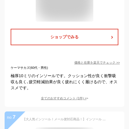
ショップでみる
価格と在庫を
楽天
でチェック
>>
ケーマサカズ(60代・男性)
極厚10ミリのインソールです。クッション性が良く衝撃吸
収も良く､疲労軽減効果が良く疲れにくく履けるので、オス
スメです。
全てのおすすめコメント
(
1
件)
>
7
no.
【大人気インソール！メール便対応商品！】インソール PUMA プーマ 安全靴インソール evercushion PRO 20.450.0 中敷き 蒸れない 通気性 翌日配送 疲れ軽減 衝撃吸収 クッション性 立ち仕事 替え用 スポーツ ブーツ 長靴 革靴 スニーカー 用 ランニング 運動 ウォーキング