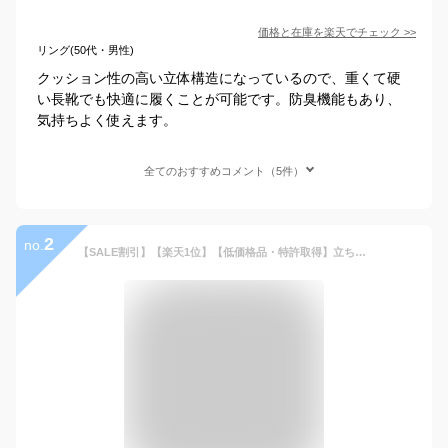
価格と在庫を
楽天
でチェック
>>
リング(50代・男性)
クッション性の高い立体構造になっているので、重くて硬
い長靴でも快適に履くことが可能です。防臭機能もあり、
気持ちよく使えます。
全てのおすすめコメント（5件）
2
no.
【SALE割引】【楽天1位】【低価格品・特許取得】立ち仕事用 インソール ワーク《正規品》WORK Air アシトレ 足トレ 中敷き 立ち仕事 姿勢 矯正 bmz 衝撃吸収 疲れない o脚 扁平足 メンズ レディース ダイエット 脚痩せ むくみ シューズ スニーカー 靴 長靴 安全靴 膝 腰痛