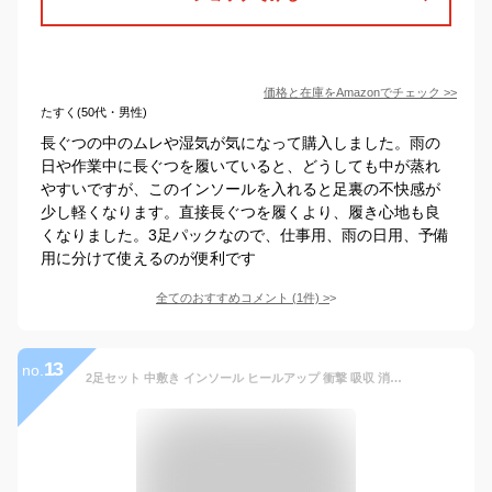
価格と在庫を
Amazon
でチェック
>>
たすく(50代・男性)
長ぐつの中のムレや湿気が気になって購入しました。雨の
日や作業中に長ぐつを履いていると、どうしても中が蒸れ
やすいですが、このインソールを入れると足裏の不快感が
少し軽くなります。直接長ぐつを履くより、履き心地も良
くなりました。3足パックなので、仕事用、雨の日用、予備
用に分けて使えるのが便利です
全てのおすすめコメント
(
1
件)
>
13
no.
2足セット 中敷き インソール ヒールアップ 衝撃 吸収 消臭 通気 低反発 クッション ブーツ スニーカー ランニング スポーツ ビジネス 柔らか 疲れにくい 立ち仕事 長靴 安全靴 身長アップ メンズ レディース 中敷 かかと 靴 靴ケア用品 メール便