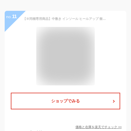
11
no.
【※同梱専用商品】中敷き インソール ヒールアップ 衝撃 吸収 消臭 通気 低反発 クッション ブーツ スニーカー ランニング スポーツ ビジネス 柔らか 疲れにくい 立ち仕事 長靴 安全靴 身長アップ メンズ レディース 中敷 かかと 靴 靴ケア用品
ショップでみる
価格と在庫を
楽天
でチェック
>>