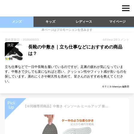
メンズ
キッズ
レディース
マイページ
本ページはプロモーションを含みます
最終更新日：2026/06/03
44
View
29
コメント
決定
長靴の中敷き｜立ち仕事などにおすすめの商品
は？
立ち仕事などで一日中長靴を履いているのですが、足裏の疲れが気になっていま
す。中敷きで少しでも楽になればと思い、クッション性やフィット感が良いものを
探しています。蒸れにくさや耐久性も含めて、皆さんのおすすめを教えてくださ
い。
キテミヨ-kitemiyo-編集部
Pick
【※同梱専用商品】中敷き インソール ヒールアップ 衝撃 吸収 消臭 通気 低反発 クッション ブーツ スニーカー ランニング スポーツ ビジネス 柔らか 疲れにくい 立ち仕事 長靴 安全靴 身長アップ メンズ レディース 中敷 かかと 靴 靴ケア用品
Up