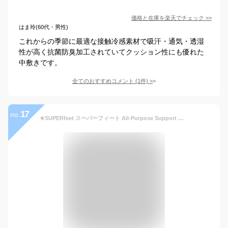
価格と在庫を
楽天
でチェック
>>
はま玲(60代・男性)
これからの季節に最適な接触冷感素材で吸汗・通気・透湿
性が高く抗菌防臭加工されていてクッション性にも優れた
中敷きです。
全てのおすすめコメント
(
1
件)
>
17
no.
★SUPERfeet スーパーフィート All-Purpose Support Medium Arch オールパーパスサポートミディアムアーチ Blue 【 インソール 中敷き シューズ 衝撃吸収 ウォーキング アウトドア 】