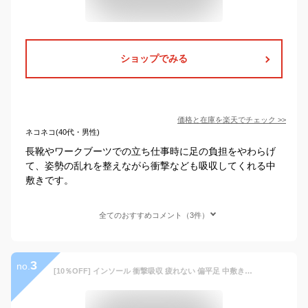
ショップでみる
価格と在庫を
楽天
でチェック
>>
ネコネコ(40代・男性)
長靴やワークブーツでの立ち仕事時に足の負担をやわらげ
て、姿勢の乱れを整えながら衝撃なども吸収してくれる中
敷きです。
全てのおすすめコメント（3件）
3
no.
[10％OFF] インソール 衝撃吸収 疲れない 偏平足 中敷き 中敷 ゲルインソール ゲル かかと つま先 足裏 痛み 足底筋膜炎 スニーカー メンズ レディース クッション 立ち仕事 靴 ブーツ 安全靴 長靴 サイズ調整 通気性 ADELPHOS GEL01