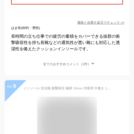
価格と在庫を
楽天
でチェック
>>
はま玲(60代・男性)
長時間の立ち仕事での疲労の蓄積をカバーできる抜群の衝
撃吸収性を持ち長靴などの通気性が悪い靴にも対応した透
湿性を備えたクッションインソールです。
全てのおすすめコメント（2件）
6
no.
インソール 安全靴 衝撃吸収 極厚 10mm 作業用 中敷き 1cm クッション 疲労軽減 立ち仕事 現場 長靴 衝撃分散 疲れにくい 底冷え対策 ムレ防止 モリト 9783