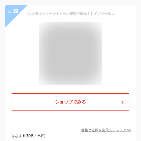
19
no.
【大人気インソール！メール便対応商品！】インソール PUMA プーマ 安全靴インソール evercushion PRO 20.450.0 中敷き 蒸れない 通気性 翌日配送 疲れ軽減 衝撃吸収 クッション性 立ち仕事 替え用 スポーツ ブーツ 長靴 革靴 スニーカー 用 ランニング 運動 ウォーキング
ショップでみる
価格と在庫を
楽天
でチェック
>>
はなまる(50代・男性)