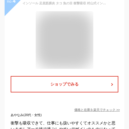
4
no.
インソール 足底筋膜炎 タコ 魚の目 衝撃吸収 村山式インソール極厚メンズ 安全靴 魚の目 長靴 疲れない アーチ 足裏が痛い かかとが痛い 足裏 かかと 中敷き ルッチェ メンズ 土踏まず 偏平足 モートン 立ち仕事 測定筋膜炎 腰痛 いんそーる 登山靴
ショップでみる
価格と在庫を
楽天
でチェック
>>
あやなみ(20代・女性)
衝撃も吸収できて、仕事にも扱いやすくてオススメかと思
いますしアーチ状で過ごしやすいデザインのものになって