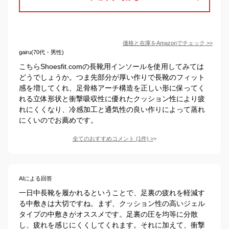
価格と在庫を
Amazon
でチェック
>>
gairu(70代・男性)
こちらShoesfit.comの長靴用インソールを使用してみては
どうでしょうか。つま先部分が厚い作りで長靴のフィット
感を増してくれ、足骨格アーチ構造を正しい形に保ってく
れる立体形状と衝撃吸収性に優れたクッション性により疲
れにくくなり、冷感加工と通気性の良い作りによって蒸れ
にくいのでお薦めです。
全てのおすすめコメント
(
1
件)
>
AIによる回答
一日中長靴を履かれるということで、足裏の疲れを軽減す
る中敷きは大切ですね。まず、クッション性の高いジェル
タイプの中敷きがオススメです。足裏の圧を均等に分散
し、疲れを感じにくくしてくれます。それに加えて、衝撃