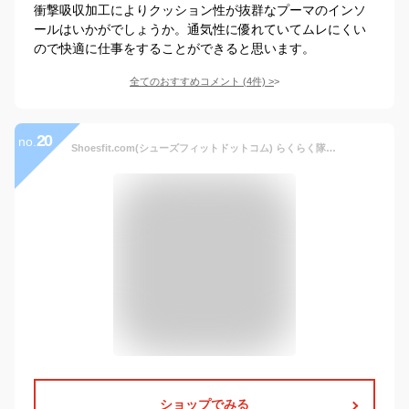
衝撃吸収加工によりクッション性が抜群なプーマのインソ
ールはいかがでしょうか。通気性に優れていてムレにくい
ので快適に仕事をすることができると思います。
全てのおすすめコメント
(
4
件)
>
20
no.
Shoesfit.com(シューズフィットドットコム) らくらく隊(長靴用)ムレ対策インソール 男女兼用 1足(2枚入) L(25.5~26.5cm)
ショップでみる