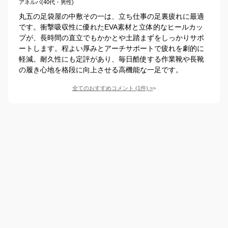
アネルバ(40代・男性)
丸五の足袋屋の中敷その一は、立ち仕事の足裏疲れに最適
です。衝撃吸収性に優れたEVA素材と立体的なヒールカッ
プが、長時間の直立でもかかとや土踏まずをしっかりサポ
ートします。程よい厚みとアーチサポートで疲れを劇的に
軽減。耐久性にも定評があり、毎日酷使する作業靴や長靴
の履き心地を格段に向上させる高機能な一足です。
全てのおすすめコメント
(
1
件)
>