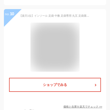
10
no.
【楽天1位】インソール 足袋 中敷 足袋専用 丸五 足袋屋の中敷 祭足袋 中敷き マルゴ 祭り足袋 marugo 疲れにくい 足袋インソール 足袋中敷 祭りたび よさこい 地下足袋 男性 メンズ 女性 レディース まつり お祭り 用 靴付属品 履物 靴 シューズ 履き物 衣装 祭り用品 和装
ショップでみる
価格と在庫を
楽天
でチェック
>>