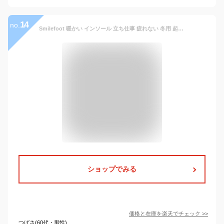
14
no.
Smilefoot 暖かい インソール 立ち仕事 疲れない 冬用 起毛 中敷き 衝撃吸収 アーチサポート U字型ヒール 保温 ふわふわ 男女兼用 サイズ調整可 (ブルー, S(22.5~24.0))
ショップでみる
価格と在庫を
楽天
でチェック
>>
つばさ(60代・男性)