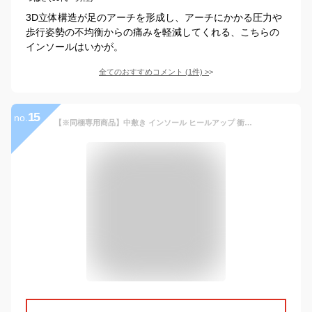
3D立体構造が足のアーチを形成し、アーチにかかる圧力や
歩行姿勢の不均衡からの痛みを軽減してくれる、こちらの
インソールはいかが。
全てのおすすめコメント
(
1
件)
>
15
no.
【※同梱専用商品】中敷き インソール ヒールアップ 衝撃 吸収 消臭 通気 低反発 クッション ブーツ スニーカー ランニング スポーツ ビジネス 柔らか 疲れにくい 立ち仕事 長靴 安全靴 身長アップ メンズ レディース 中敷 かかと 靴 靴ケア用品