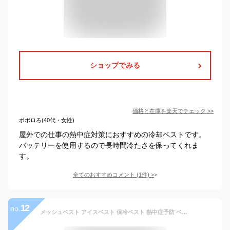
ショップでみる
価格と在庫を
楽天
でチェック
>>
ポポロろ(40代・女性)
屋外での仕事の熱中症対策におすすめの冷却ベストです。
バッテリーを使用するので長時間冷たさを保ってくれま
す。
全てのおすすめコメント
(
1
件)
>
12
no.
メッシュベスト アイスベスト 保冷ベスト 熱中症予防 ベスト クール 保冷剤収納ポケット付き 冷感ベスト メッシュベスト ベスト 涼しい 涼感 冷却ベスト ひんやり 軽量メッシュ 薄手 作業着 猛暑 現場作業 農作業 アウトドア