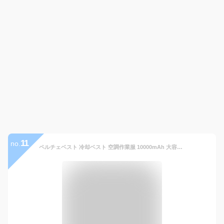
11
no.
ペルチェベスト 冷却ベスト 空調作業服 10000mAh 大容量バッテリー付き 瞬間強力冷却 半導体冷却 瞬間体感-28℃ 2つ冷却プレート 超静音 肌寒い サイズ調節可 長時間稼働 USB給電 簡単取り付け 男女兼用 屋外/屋内 外仕事 熱中症対策