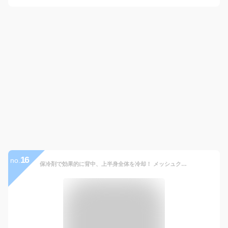
16
no.
保冷剤で効果的に背中、上半身全体を冷却！ メッシュクールベスト パッド パット 内ポケット付き 夏用 ジップ 保冷ベスト 冷却ベスト アイスベスト 冷たい 涼しい 涼感 冷感 熱中症対策 暑さ対策 ひんやり 爽快 現場 作業 スポーツ リュック ランドセル メール便