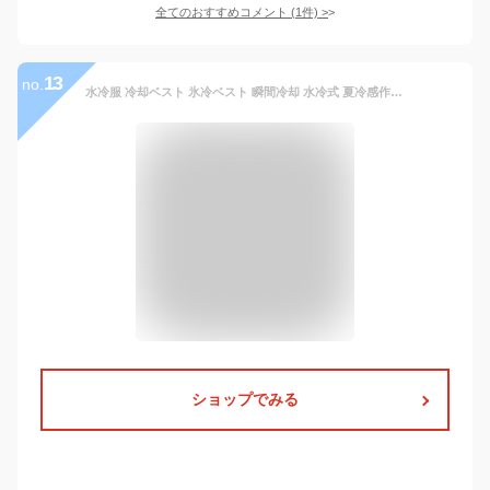
全てのおすすめコメント
(
1
件)
>
13
no.
水冷服 冷却ベスト 氷冷ベスト 瞬間冷却 水冷式 夏冷感作業服 冷却服ワークウェア 軽量 夏 通気性 釣り 登山 アウトドア 屋外 倉庫内作業 男女兼用 クールベスト 暑さ対策 熱中症対策 節電対策 酷暑対策水ベストアイスフロー仕事服
ショップでみる