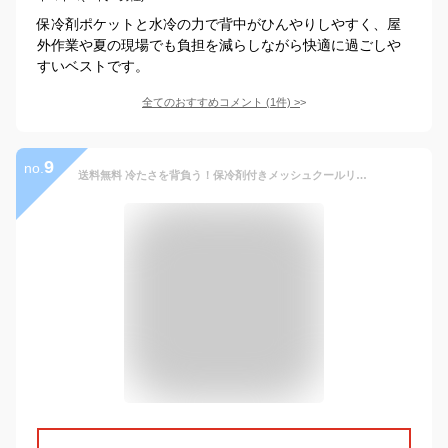
保冷剤ポケットと水冷の力で背中がひんやりしやすく、屋
外作業や夏の現場でも負担を減らしながら快適に過ごしや
すいベストです。
全てのおすすめコメント
(
1
件)
>
9
no.
送料無料 冷たさを背負う！保冷剤付きメッシュクールリュック 保冷剤 背中用 冷感 冷却 冷たい ひんやり 密着 リュック用冷感パッド 暑さ対策 クールダウン 冷ます 長持ち 長時間冷却 保冷 冷凍 アイスパック アイシング 真夏 夏 猛暑 メール便