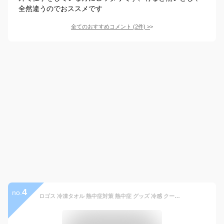
全然違うのでおススメです
全てのおすすめコメント
(
2
件)
>
4
no.
ロゴス 冷凍タオル 熱中症対策 熱中症 グッズ 冷感 クール レジャー アウトドア キャンプ 夏 冷却 ひんやり 運動会 暑さ対策 スポーツ 外仕事 建設業 野外 タオル 部活 クールダウン logos 氷点下リカバリー・クールボディタオル 81336810 81336811 グリーン グレー