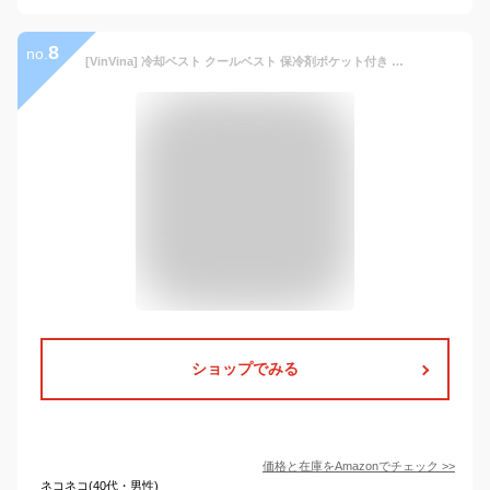
8
no.
[VinVina] 冷却ベスト クールベスト 保冷剤ポケット付き 背中ひんやり 水冷・気化熱冷却 冷感 夏用作業着 熱中症対策 暑さ対策 軽量 エコ 涼しいグッズ 保冷服 屋外 現場仕事 農作業 工場 厨房 自転車 スポーツ 通学 通勤 冷却剤別売り (Free Size, グレー)
ショップでみる
価格と在庫を
Amazon
でチェック
>>
ネコネコ(40代・男性)