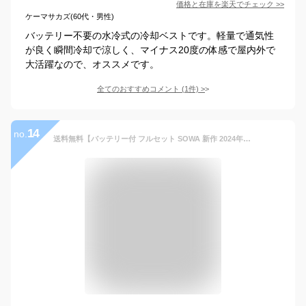
価格と在庫を
楽天
でチェック
>>
ケーマサカズ(60代・男性)
バッテリー不要の水冷式の冷却ベストです。軽量で通気性
が良く瞬間冷却で涼しく、マイナス20度の体感で屋内外で
大活躍なので、オススメです。
全てのおすすめコメント
(
1
件)
>
14
no.
送料無料【バッテリー付 フルセット SOWA 新作 2024年 ペルチェベスト デバイス 13109 】桑和 クール ペルチェ ベスト セット 暑さ対策 熱中症 バッテリー 充電器 デバイス 作業着 作業服 春夏 クーリングブラスト アウトドア 釣り キャンプ ワーク 春夏 ワークマン