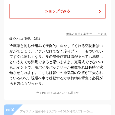
ショップでみる
価格と在庫を
楽天
でチェック
>>
ぽていちょ(30代・女性)
冷蔵庫と同じ仕組みで圧倒的に冷やしてくれる空調服はい
かがでしょう。ファンだけでなく冷却プレートもついてい
てすぐに涼しくなり、夏の屋外作業は風があっても地獄…
という方でも満足できると思いますよ。充電式ではないの
もポイントで、モバイルバッテリーが複数あれば長時間稼
働させられます。こちらは背中の排気口の位置が工夫され
ているので、現場へ車で移動する方や荷物を背負う必要が
ある方にもぴったり。
全てのおすすめコメント
(
1
件)
>
3
no.
アイスノン 頭を冷やすスプレーGOLD 冷却スプレー 冷感 ひんやり 冷たい 頭皮 クールダウン 暑さ対策 (× 2)