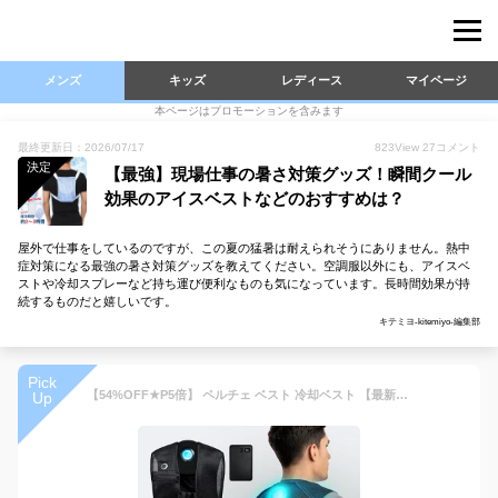
メンズ
キッズ
レディース
マイページ
本ページはプロモーションを含みます
最終更新日：2026/07/17
823
View
27
コメント
決定
【最強】現場仕事の暑さ対策グッズ！瞬間クール
効果のアイスベストなどのおすすめは？
屋外で仕事をしているのですが、この夏の猛暑は耐えられそうにありません。熱中
症対策になる最強の暑さ対策グッズを教えてください。空調服以外にも、アイスベ
ストや冷却スプレーなど持ち運び便利なものも気になっています。長時間効果が持
続するものだと嬉しいです。
キテミヨ-kitemiyo-編集部
Pick
【54%OFF★P5倍】 ペルチェ ベスト 冷却ベスト 【最新 日本企業企画】 EXCITECH エキサイテック 10000mAh 大容量バッテリー付き 超小型 バッテリーセット 瞬間冷却 ペルチェ素子 4段階調整 フリーサイズ 男女兼用 プレゼント
Up