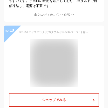
やすいです。宇宙服の技術を応用しており、26度以下で自
然凍結し、電源は不要です。
全てのおすすめコメント
(
1
件)
>
18
no.
BR-556 アイスバック(R)Wダブル (BR-556 ベージュ) 背中・脇を冷却 保冷剤でクール 速乾 クールマックス(R) 通気性 ダブルラッセル
ショップでみる