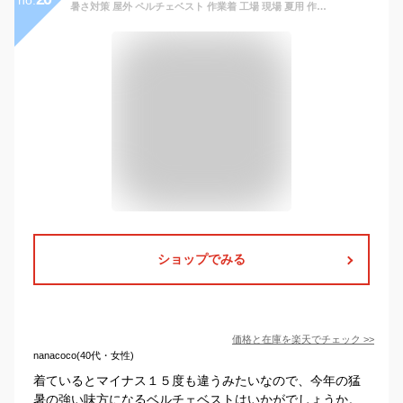
暑さ対策 屋外 ペルチェベスト 作業着 工場 現場 夏用 作業 ベスト 外仕事 [公式]【2023年最新作】圧倒的に冷える「冷蔵服2」TKCV23SGY
ショップでみる
価格と在庫を
楽天
でチェック
>>
nanacoco(40代・女性)
着ているとマイナス１５度も違うみたいなので、今年の猛
暑の強い味方になるベルチェベストはいかがでしょうか。