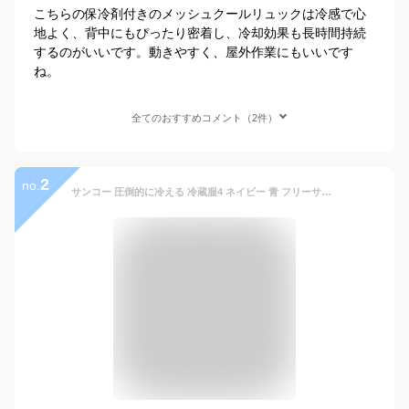
こちらの保冷剤付きのメッシュクールリュックは冷感で心
地よく、背中にもぴったり密着し、冷却効果も長時間持続
するのがいいです。動きやすく、屋外作業にもいいです
ね。
全てのおすすめコメント（2件）
2
no.
サンコー 圧倒的に冷える 冷蔵服4 ネイビー 青 フリーサイズ 2025 風量アップ 暑さ対策 熱中症対策 作業服 現場作業 ツーリング スポーツ観戦 冷たい 空調 ペルチェ ファン 冷却プレート THANKO TKCV25SNV