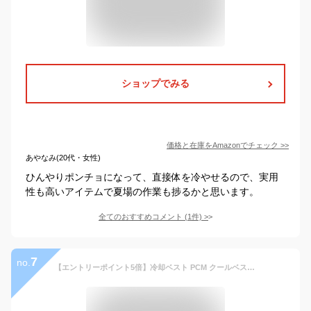
ショップでみる
価格と在庫を
Amazon
でチェック
>>
あやなみ(20代・女性)
ひんやりポンチョになって、直接体を冷やせるので、実用
性も高いアイテムで夏場の作業も捗るかと思います。
全てのおすすめコメント
(
1
件)
>
7
no.
【エントリーポイント5倍】冷却ベスト PCM クールベスト 熱中症対策 UVカット【28度以下自然凍結&薄型】繰り返し使用可能 取り外し可能 軽量 省エネ 結露しない 冷却 ひんやり 作業用 暑さ対策 仕事 通勤 通学 屋外作業 アウトサイド 長時間 身を冷やす 暑さ対策