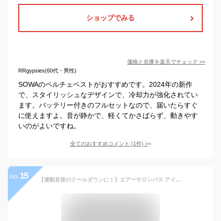
ショップでみる
価格と在庫を
楽天
でチェック
>>
RRgypsies(60代・男性)
SOWAのペルチェベストがおすすめです。2024年の新作
で、スタイリッシュなデザインで、冷却力が強化されてい
ます。バッテリー付きのフルセットなので、届いたらすぐ
に使えますよ。音が静かで、軽くてかさばらず、動きやす
いのがよいですね。
全てのおすすめコメント
(
1
件)
>
15
no.
【運動直後のクールダウンに！】エアーサロンパス アイシングスプレー490ml コールドスプレー 冷却スプレー 熱中症 熱中症対策