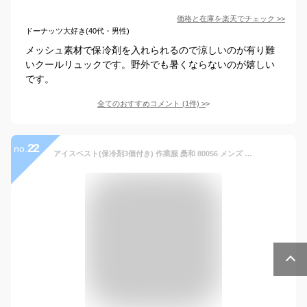
価格と在庫を
楽天
でチェック
>>
ドーナッツ大好き(40代・男性)
メッシュ素材で保冷剤を入れられるので涼しいのが有り難
いクールリュックです。野外でも暑くならないのが嬉しい
です。
全てのおすすめコメント
(
1
件)
>
22
no.
アイスベスト(保冷剤3個付き) 作業服 桑和 80056 メンズ レディース 春夏用 ストレッチ F-XL(3L)