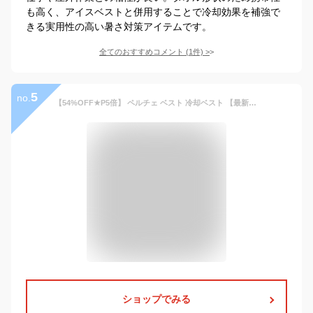
も高く、アイスベストと併用することで冷却効果を補強で
きる実用性の高い暑さ対策アイテムです。
全てのおすすめコメント
(
1
件)
>
5
no.
【54%OFF★P5倍】 ペルチェ ベスト 冷却ベスト 【最新 日本企業企画】 EXCITECH エキサイテック 10000mAh 大容量バッテリー付き 超小型 バッテリーセット 瞬間冷却 ペルチェ素子 4段階調整 フリーサイズ 男女兼用 プレゼント
ショップでみる