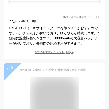
価格と在庫を
楽天
でチェック
>>
RRgypsies(60代・男性)
EXCITECH（エキサイテック）の冷却ベストがおすすめで
す。ペルチェ素子が付いており、ひんやりが持続します。4
段階に温度調整できますよ。10000mAhの大容量バッテリ
ーが付いており、長時間の連続使用ができます。
全てのおすすめコメント
(
1
件)
>
6
no.
[Ninonly] 冷感ポンチョ 熱中症-対策 冷感タオル 肌温度-15℃の冷却 クールタオル 160x80cm UVカット率99.9% UPF50+ 暑さ対策 速乾・吸水 接触冷感で-15℃の涼しさ！