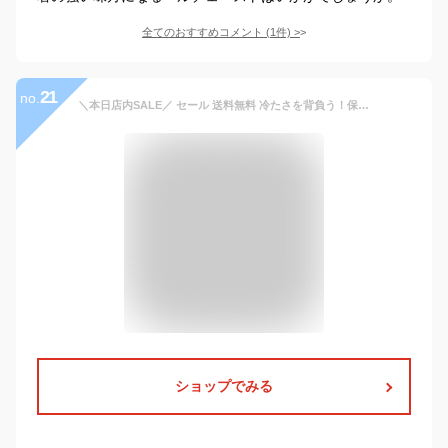
全てのおすすめコメント
(
1
件)
>
21
no.
＼本日店内SALE／ セール 送料無料 冷たさを背負う！保冷剤付きメッシュクールリュック 保冷剤 背中用 冷感 冷却 冷たい ひんやり 密着 リュック用冷感パッド 暑さ対策 クールダウン 冷ます 長持ち 長時間冷却 保冷 冷凍 アイスパック アイシング 真夏 夏 猛暑 メール便
ショップでみる