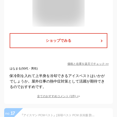
ショップでみる
価格と在庫を
楽天
でチェック
>>
はなまる(50代・男性)
保冷剤を入れて上半身を冷却できるアイスベストはいかが
でしょうか。屋外仕事の熱中症対策として活躍が期待でき
るのでおすすめです。
全てのおすすめコメント
(
1
件)
>
17
no.
『アイスマン PCMベスト』[冷却ベスト PCM 水冷服 防爆 氷冷ベスト ベスト クールベスト ペルチェ 暑さ対策 熱中症対策 節電対策 酷暑対策 ]