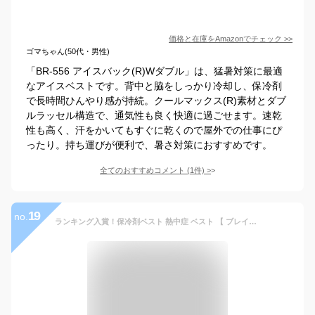
価格と在庫を
Amazon
でチェック
>>
ゴマちゃん(50代・男性)
「BR-556 アイスバック(R)Wダブル」は、猛暑対策に最適
なアイスベストです。背中と脇をしっかり冷却し、保冷剤
で長時間ひんやり感が持続。クールマックス(R)素材とダブ
ルラッセル構造で、通気性も良く快適に過ごせます。速乾
性も高く、汗をかいてもすぐに乾くので屋外での仕事にぴ
ったり。持ち運びが便利で、暑さ対策におすすめです。
全てのおすすめコメント
(
1
件)
>
19
no.
ランキング入賞！保冷剤ベスト 熱中症 ベスト 【 ブレイン BR-530 ICE BACK アイスバック2 】クール 冷却 ベスト 熱中症対策グッズ 軽量！専用保冷剤と気化熱効果で背中を冷やす！アイスリュック アイスクーラー アイスベスト クールベスト 送料無料(一部地域除く) np