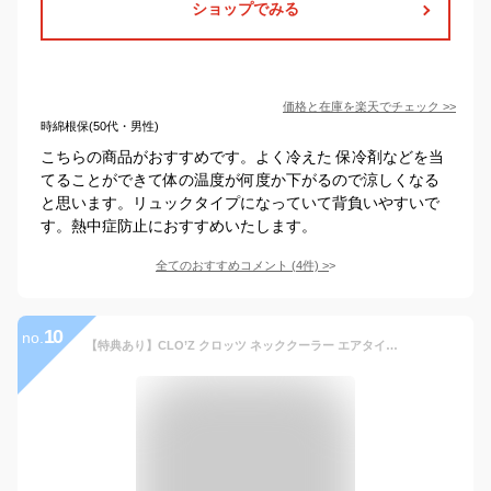
ショップでみる
価格と在庫を
楽天
でチェック
>>
時綿根保(50代・男性)
こちらの商品がおすすめです。よく冷えた 保冷剤などを当
てることができて体の温度が何度か下がるので涼しくなる
と思います。リュックタイプになっていて背負いやすいで
す。熱中症防止におすすめいたします。
全てのおすすめコメント
(
4
件)
>
10
no.
【特典あり】CLO’Z クロッツ ネッククーラー エアタイト[首 ひんやり グッズ 日本製 熱中症対策 暑さ対策 保冷ネッククーラー ネック 冷やす 水 冷凍 冷却 リング 冷感ネック 冷感ネッククーラー] 1-2W