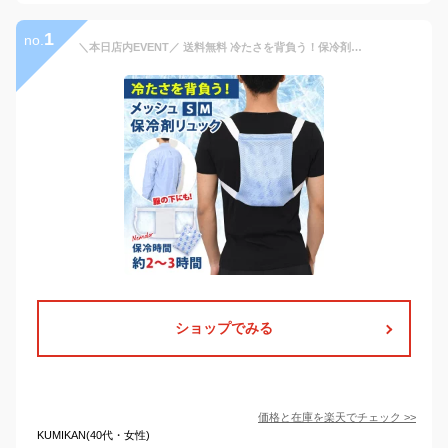
1
no.
＼本日店内EVENT／ 送料無料 冷たさを背負う！保冷剤付きメッシュクールリュック 保冷剤 背中用 冷感 冷却 冷たい ひんやり 密着 リュック用冷感パッド 暑さ対策 クールダウン 冷ます 長持ち 長時間冷却 保冷 冷凍 アイスパック アイシング 真夏 夏 猛暑 メール便
ショップでみる
価格と在庫を
楽天
でチェック
>>
KUMIKAN(40代・女性)