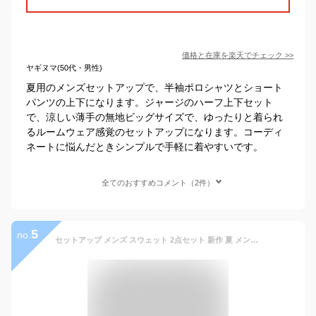
価格と在庫を
楽天
でチェック
>>
ヤギヌマ(50代・男性)
夏用のメンズセットアップで、半袖ポロシャツとショート
パンツの上下になります。ジャージのハーフ上下セット
で、涼しい薄手の無地ビッグサイズで、ゆったりと着られ
るルームウェア感覚のセットアップになります。コーディ
ネートに悩んだときシンプルで手軽に着やすいです。
全てのおすすめコメント（2件）
5
no.
セットアップ メンズ スウェット 2点セット 新作 夏 メンズ 半袖 短パン ジャージ 上下セット 大きいサイズ メンズファション カジュアル 4色