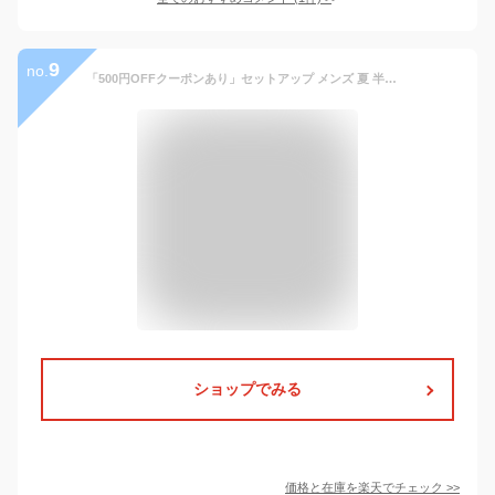
9
no.
「500円OFFクーポンあり」セットアップ メンズ 夏 半袖 上下セット サマー 短パン 薄手 接触冷感 涼しい 旅行 学生 ゆったり シャツ トップス ギフト
ショップでみる
価格と在庫を
楽天
でチェック
>>