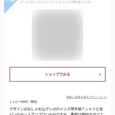
no.
グンゼ ボディワイルド パジャマ メンズ 半袖 短パン 半ズボン 上下セット M～LL bodywild 春夏 部屋着 ホームウェア ルームウェア セットアップ 寝巻き 寝間着 メンズファッション シンプル tシャツ ハーフボトム 父の日【在庫限り】
ショップでみる
価格と在庫を
楽天
でチェック
>>
シトヒー(60代・男性)
デザインがおしゃれなグンゼのメンズ用半袖Ｔシャツと短
パンのセットアップはいかがですか。素材は綿60％ポリエ