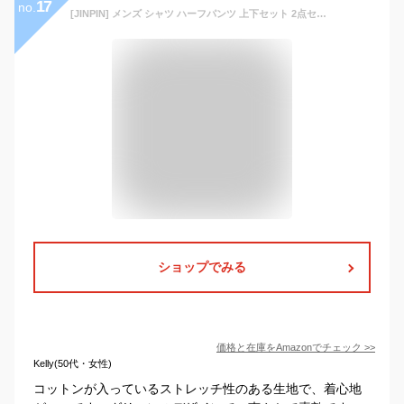
17
no.
[JINPIN] メンズ シャツ ハーフパンツ 上下セット 2点セット ショートパンツ セットアップ ジャージ ブラウス ジャケット 夏服 パンツ スーツ 半ズボン 半袖 コート アウター 短パン トップス カジュアル 開襟シャツ ズボン ゆったり おしゃれ 夏 (グリーン,L)
ショップでみる
価格と在庫を
Amazon
でチェック
>>
Kelly(50代・女性)
コットンが入っているストレッチ性のある生地で、着心地