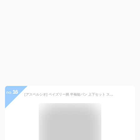
16
no.
[アスペルシオ] ペイズリー柄 半袖短パン 上下セット ストリート系 襟付きシャツ 半ズボン セット メンズ 半袖セット セットアップ 2点セット 柄シャツ 柄物 アウトドア 半袖上下 上下 紳士 ファッション カジュアルスーツ ハーフパンツ 普段着 大人 ヒップホップ フードなし 上下セットアップ キャンプ 夏物 ショートパンツ さらさら 涼しい 花柄 ラフ リゾート 総柄 (S) ブラック