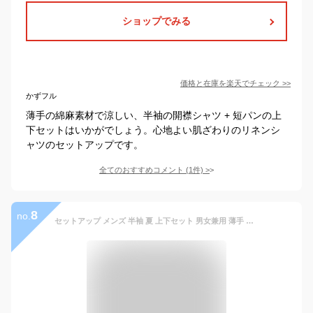
ショップでみる
価格と在庫を
楽天
でチェック
>>
かずフル
薄手の綿麻素材で涼しい、半袖の開襟シャツ + 短パンの上
下セットはいかがでしょう。心地よい肌ざわりのリネンシ
ャツのセットアップです。
全てのおすすめコメント
(
1
件)
>
8
no.
セットアップ メンズ 半袖 夏 上下セット 男女兼用 薄手 レディース 半袖シャツ 短パン 大きいサイズ カジュアル 涼しい 夏物