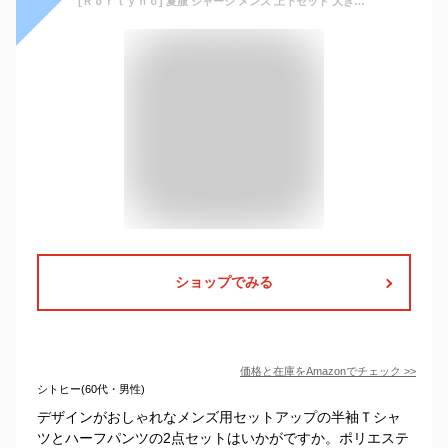
[Ｒｏｒｔｙｎｏ] 夏服 ジャージ メンズ 上下セット 大きいサイズ 半袖tシャツ ハーフパンツ 2点セット 部屋着 メンズ 上下セット 夏 無地 カジュアルTシャツ ショートパンツ スポーツウェア 短パン ルームウェア セットアップ 丸首 通気性 ゆったり 軽量
ショップでみる
価格と在庫を
Amazon
でチェック
>>
シトヒー(60代・男性)
デザインがおしゃれなメンズ用セットアップの半袖Ｔシャ
ツとハーフパンツの2点セットはいかがですか。ポリエステ