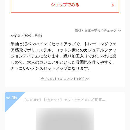
ショップでみる
価格と在庫を
楽天
でチェック
>>
ヤギヌマ(50代・男性)
半袖と短パンのメンズセットアップで、トレーニングウェ
ア感覚でポリエステル、コットン素材のカジュアルファッ
ションアイテムになります。織り加工入りでおしゃれに楽
しめて、大人のカジュアルといった雰囲気を作りやすく、
カッコいいメンズセットアップになります。
全てのおすすめコメント
(
1
件)
>
15
no.
【50％OFF】【3点セット】 セットアップ メンズ 夏 夏服 春夏 シャツ 半袖 5分袖シャツ スキッパー プルオーバー タンクトップ ロング ショーツ ショートパンツ イージーショーツ ハーフパンツ タック テックリネン オーバーサイズ 大きめ ゆったり 大きいサイズ S M L XL