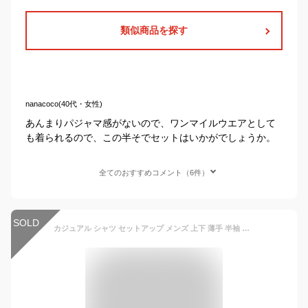
類似商品を探す
nanacoco(40代・女性)
あんまりパジャマ感がないので、ワンマイルウエアとして
も着られるので、この半そでセットはいかがでしょうか。
全てのおすすめコメント（6件）
SOLD
カジュアル シャツ セットアップ メンズ 上下 薄手 半袖 短パン 上下セット 2点セット 涼しい ゴルフウェア ルームウェア 半袖シャツ レディースブラウス 春 夏 無地 おしゃれ パジャマ お出かけ 寝巻き メンズファッション 父の日 プレゼント ギフト