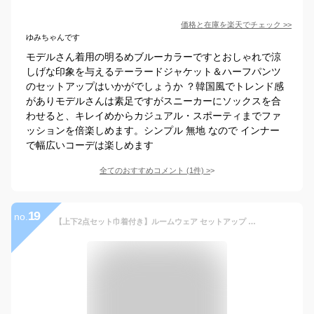
価格と在庫を
楽天
でチェック
>>
ゆみちゃんです
モデルさん着用の明るめブルーカラーですとおしゃれで涼
しげな印象を与えるテーラードジャケット＆ハーフパンツ
のセットアップはいかがでしょうか ？韓国風でトレンド感
がありモデルさんは素足ですがスニーカーにソックスを合
わせると、キレイめからカジュアル・スポーティまでファ
ッションを倍楽しめます。シンプル 無地 なので インナー
で幅広いコーデは楽しめます
全てのおすすめコメント
(
1
件)
>
19
no.
【上下2点セット巾着付き】ルームウェア セットアップ メンズ 上下 薄手 ブランド 半袖 シャツ バンドカラー ショートパンツ ハーフパンツ レーヨン 涼しい 涼感 夏 夏服 ブラック ブルー ネイビー ストライプ ダイヤ柄 リーフ柄 M L XL