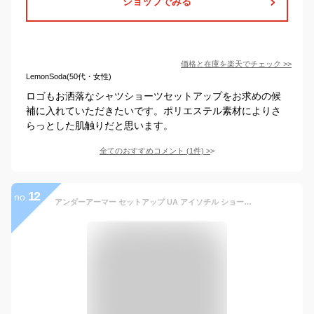
ショップでみる
価格と在庫を
楽天
でチェック
>>
LemonSoda(50代・女性)
ロゴもお洒落なシャツショーツセットアップをお求めの候
補に入れていただきたいです。ポリエステル素材によりさ
らっとした肌触りだと思います。
全てのおすすめコメント
(
1
件)
>
12
no.
アンダーアーマー セットアップ UA アイソチル ショートスリーブTシャツ・アイソチル ショーツ 上下セット（トレーニング メンズ）1384793_1384795：001・504 ISO-CHILL 上下 トレーニングウエア アイソチルウエア アイソチルセットアップ アイソチル上下 トレーニング上下