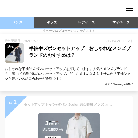
メンズ
キッズ
レディース
マイページ
本ページはプロモーションを含みます
最終更新日：2026/05/27
1921
View
26
コメント
決定
半袖半ズボンセットアップ｜おしゃれなメンズブ
ランドのおすすめは？
おしゃれな半袖半ズボンのセットアップを探しています。人気のメンズブランド
や、涼しげで着心地のいいセットアップなど、おすすめはありませんか？半袖シャ
ツと短パンの組み合わせが希望です！
キテミヨ-kitemiyo-編集部
1
no.
セットアップ シャツ+短パン 3color 男女兼用 メンズ 大きいサイズ セットアップ メンズ スウェット 上下 ジャージ ブランド スポーツ カジュアル 春 夏 秋 上下セット 夏服 5分袖 カジュアル 涼しい オシャレ Tシャツ 作業服 半袖 短パン