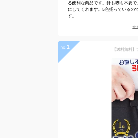
る便利な商品です。針も糊も不要で
にしてくれます。5色揃っているの
す。
全
1
no.
【送料無料】