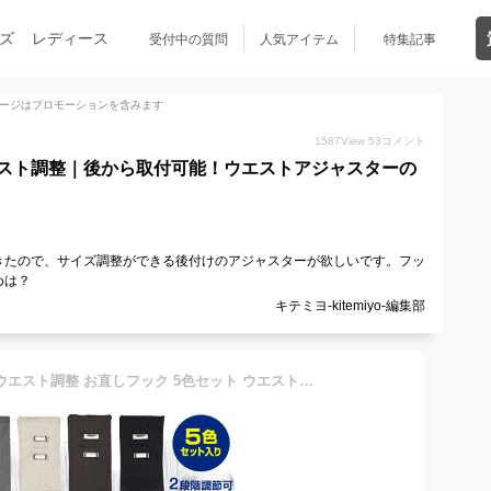
ズ
レディース
受付中の質問
人気アイテム
特集記事
ージはプロモーションを含みます
1587
View
53
コメント
スト調整｜後から取付可能！ウエストアジャスターの
きたので、サイズ調整ができる後付けのアジャスターが欲しいです。フッ
めは？
キテミヨ-kitemiyo-編集部
【20日限定クーポンも！】ウエスト調整 お直しフック 5色セット ウエスト直しフック ズボン直し ウエストアジャスター 金具