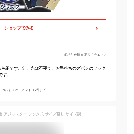
ショップでみる
価格と在庫を
楽天
でチェック
>>
5色組です。針、糸は不要で、お手持ちのズボンのフック
です。
てのおすすめコメント（7件）
同色2枚セット ウエスト 調整 アジャスター フック式 サイズ直し サイズ調整 ウエスト直し ウエスト調整 スーツ ズボン スラックス パンツ スカート ワンタッチ 簡単 広げる 裁断不要 裁縫不要 グレー ブラック ベージュ ネイビー 送料無料