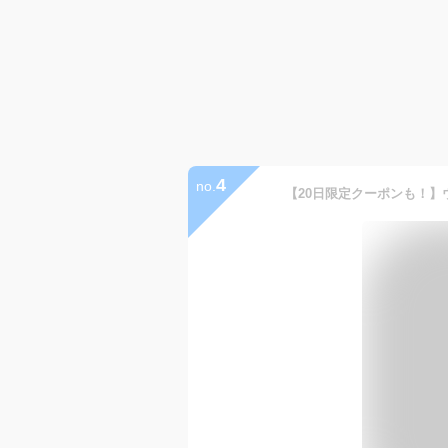
4
no.