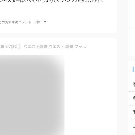
ジャスターはいかがでしょうか。パンツの色に合わせて
てのおすすめコメント（7件）
【最大250円OFFクーポン配布 6/7限定】 ウエスト調整 ウエスト 調整 フック 3段階調節 アジャスター ズボン バンド 5色 セット ウエストサイズ 伸ばす 広げる 拡張 ウエストアジャスター パンツ 制服 スカート ホック グッズ 1000円ポッキリ