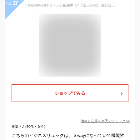
17
no.
＼MAX20%OFFクーポン配布中!!／【楽天35冠】 疲れない × 大容量 ビジネスリュック 3way A4 45L 17インチ 防水 撥水 ノートPC メンズ リュックサック おしゃれ 丈夫 頑丈 耐久性 大型 軽い 軽量 収納 人気 カバン フェス キャンプ ビジネス リュック 通勤 通学 出張
ショップでみる
価格と在庫を
楽天
でチェック
>>
桃葉さん(50代・女性)
こちらのビジネスリュックは、３wayになっていて機能性