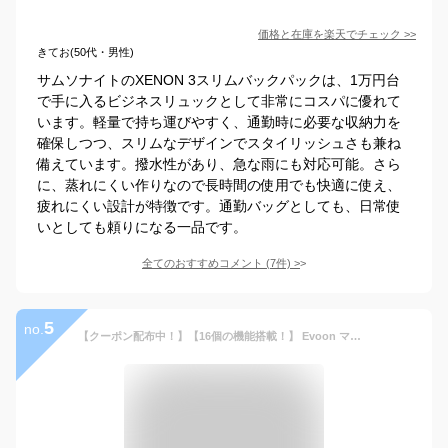
価格と在庫を
楽天
でチェック
>>
きてお(50代・男性)
サムソナイトのXENON 3スリムバックパックは、1万円台
で手に入るビジネスリュックとして非常にコスパに優れて
います。軽量で持ち運びやすく、通勤時に必要な収納力を
確保しつつ、スリムなデザインでスタイリッシュさも兼ね
備えています。撥水性があり、急な雨にも対応可能。さら
に、蒸れにくい作りなので長時間の使用でも快適に使え、
疲れにくい設計が特徴です。通勤バッグとしても、日常使
いとしても頼りになる一品です。
全てのおすすめコメント
(
7
件)
>
5
no.
【クーポン配布中！】【16個の機能搭載！】 Evoon マルチビジネスリュック4.0 大容量 35L 拡張機能 多機能 多収納 防犯 撥水 出張 旅行 通勤 通学 pc パソコン 17.3インチ USB YKK メンズ ビジネス リュック ビジネスリュック バックパック デイパック リュックサック