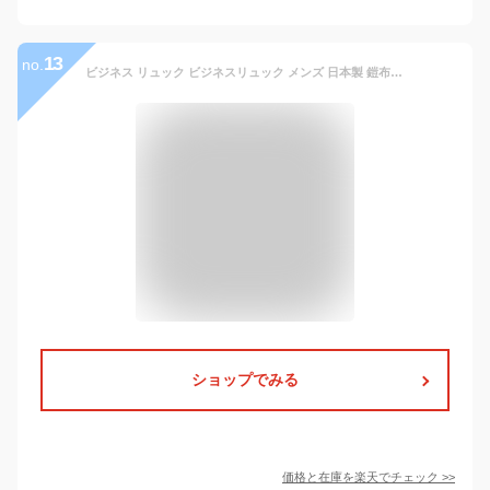
13
no.
ビジネス リュック ビジネスリュック メンズ 日本製 鎧布 自立 40代 50代 出張 リュックサック ダブルルーム ノートパソコン 13.3インチ対応 18L A4 11ポケット 通勤 国産素材 豊岡鞄 おしゃれ 贈り物 プレゼント PCリュック 大人
ショップでみる
価格と在庫を
楽天
でチェック
>>