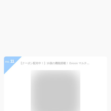
11
no.
【クーポン配布中！】16個の機能搭載！ Evoon マルチビジネスリュックair2.0 軽量 800g 22L 大容量 多収納 多機能 メンズ レディース 男性 女性 女子 男女兼用 撥水 通勤 通学 旅行 15.6インチ PC パソコン YKK ビジネス リュック ビジネスリュック バックパック