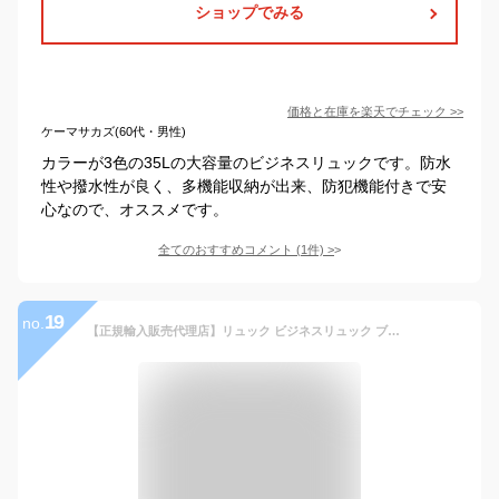
ショップでみる
価格と在庫を
楽天
でチェック
>>
ケーマサカズ(60代・男性)
カラーが3色の35Lの大容量のビジネスリュックです。防水
性や撥水性が良く、多機能収納が出来、防犯機能付きで安
心なので、オススメです。
全てのおすすめコメント
(
1
件)
>
19
no.
【正規輸入販売代理店】リュック ビジネスリュック ブランド ノルディス Nordace Sienaクラシック ND1001 大容量 レディース メンズ バックパック 軽量 USB充電ポート付き 旅行 通学 通勤 プレゼント【ラッピング不可】