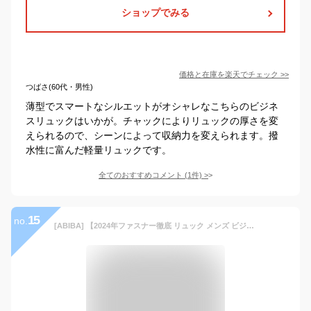
ショップでみる
価格と在庫を
楽天
でチェック
>>
つばさ(60代・男性)
薄型でスマートなシルエットがオシャレなこちらのビジネ
スリュックはいかが。チャックによりリュックの厚さを変
えられるので、シーンによって収納力を変えられます。撥
水性に富んだ軽量リュックです。
全てのおすすめコメント
(
1
件)
>
15
no.
[ABIBA] 【2024年ファスナー徹底 リュック メンズ ビジネスリュック リュックサック スクエアリュック 大容量 旅行用リュック PCリュック 通学 通勤 出張 USB充電ポート 黒 型崩れ防止 しない (グレー921)