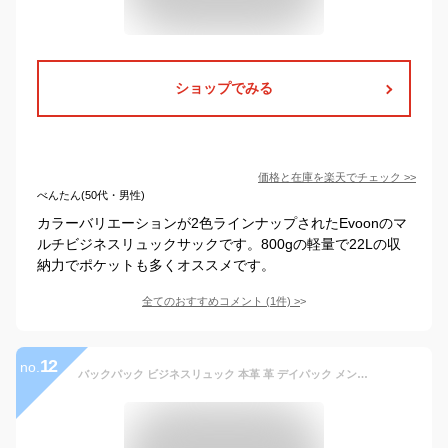
ショップでみる
価格と在庫を
楽天
でチェック
>>
べんたん(50代・男性)
カラーバリエーションが2色ラインナップされたEvoonのマ
ルチビジネスリュックサックです。800gの軽量で22Lの収
納力でポケットも多くオススメです。
全てのおすすめコメント
(
1
件)
>
12
no.
バックパック ビジネスリュック 本革 革 デイパック メンズリュック ポータブル 大容量 レザー リュックサック ノートPCバッグ 防水 通勤 通学 旅行 出張 就活 仕事 A4 バック ノートパソコン ビジネスバック カジュアル 鞄