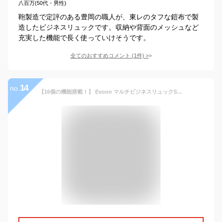
八百万(50代・男性)
鞄製造で定評のある豊岡の職人が、東レのタフな鎧布で製
造したビジネスリュックです。収納や背面のメッシュなど
充実した機能で長く使っていけそうです。
全てのおすすめコメント
(
1
件)
>
14
no.
【16個の機能搭載！】 Evoon マルチビジネスリュックSlim 薄型 ビジネスリュック 軽量 950g 15L~22L 多収納 多ポケット 多機能 拡張機能付き メンズ 男性 撥水 防汚 防傷 通勤 PC パソコン 15.6インチ YKK