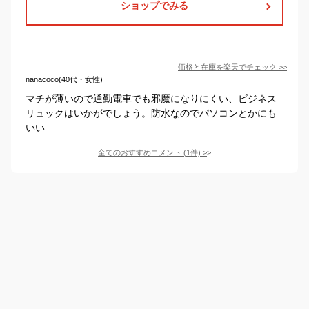
ショップでみる
価格と在庫を
楽天
でチェック
>>
nanacoco(40代・女性)
マチが薄いので通勤電車でも邪魔になりにくい、ビジネス
リュックはいかがでしょう。防水なのでパソコンとかにも
いい
全てのおすすめコメント
(
1
件)
>