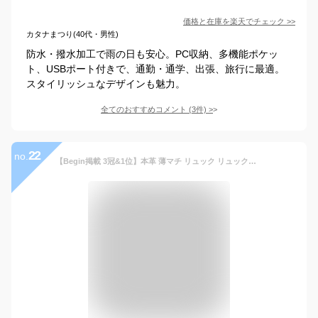
価格と在庫を
楽天
でチェック
>>
カタナまつり(40代・男性)
防水・撥水加工で雨の日も安心。PC収納、多機能ポケッ
ト、USBポート付きで、通勤・通学、出張、旅行に最適。
スタイリッシュなデザインも魅力。
全てのおすすめコメント
(
3
件)
>
22
no.
【Begin掲載 3冠&1位】本革 薄マチ リュック リュックサック メンズ 薄型 バックパック ビジネスバッグ レザー 大容量 a4 革 ビジネス 仕事 バッグ 通勤 スリム 薄い PC収納 メンズリュック メンズバッグ 出張 ノートパソコン ギフト プレゼント 母の日 早割 MURA