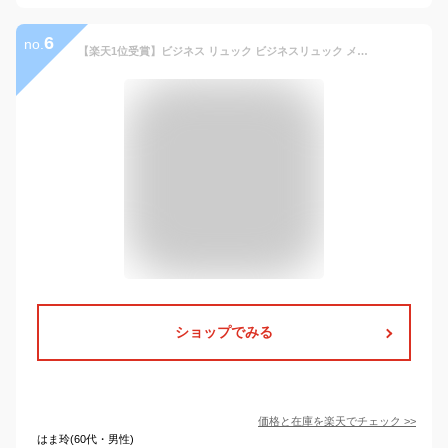
6
no.
【楽天1位受賞】ビジネス リュック ビジネスリュック メンズ 日本製 鎧布 自立 40代 50代 出張 リュックサック ダブルルーム ノートパソコン 13.3インチ対応 18L A4 11ポケット 通勤 国産素材 豊岡鞄 おしゃれ 贈り物 プレゼント PCリュック 大人
ショップでみる
価格と在庫を
楽天
でチェック
>>
はま玲(60代・男性)