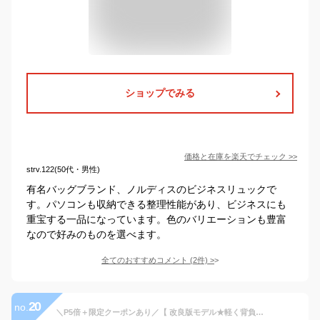
ショップでみる
価格と在庫を
楽天
でチェック
>>
strv.122(50代・男性)
有名バッグブランド、ノルディスのビジネスリュックで
す。パソコンも収納できる整理性能があり、ビジネスにも
重宝する一品になっています。色のバリエーションも豊富
なので好みのものを選べます。
全てのおすすめコメント
(
2
件)
>
20
no.
＼P5倍＋限定クーポンあり／【 改良版モデル★軽く背負える 】 ビジネスリュック 通勤 リュック メンズ 大容量 拡張 20L〜35L 撥水 PC収納 15.6インチ 軽量 出張 A4 3way対応 ビジネス リュックサック カバン バッグ usb充電ポート 通学 機内持ち込み