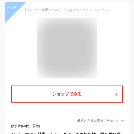
2
no.
【 TVドラマ着用モデル】 ビジネスリュック メンズ ビジネス リュック バッグ デイバッグ デイパック レザー コーデュラ CORDURA 大容量 撥水 通勤 通学 出張 PC A4 大人 おしゃれ GOLDMEN GA701
ショップでみる
価格と在庫を
楽天
でチェック
>>
はま玲(60代・男性)