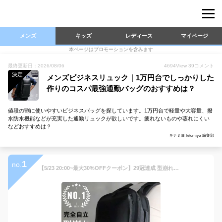
メンズ
キッズ
レディース
マイページ
本ページはプロモーションを含みます
最終更新日：2026/08/06
4694
View
39
コメント
決定
メンズビジネスリュック｜1万円台でしっかりした
作りのコスパ最強通勤バッグのおすすめは？
値段の割に使いやすいビジネスバッグを探しています。1万円台で軽量や大容量、撥
水防水機能などが充実した通勤リュックが欲しいです。疲れないものや蒸れにくい
などおすすめは？
キテミヨ-kitemiyo-編集部
1
no.
【5/23 20:00~最大30%OFFクーポン】29冠達成 型崩れしない ビジネスリュック 自立 3way おしゃれ ノートPC 15インチ かっこいい 軽量 大容量 A4 サイズ メンズ 通勤 リュックサック 頑丈 耐久性 軽い 収納 カバン バッグ ビジネス リュック 通学 出張 PC 撥水