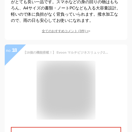
がとても良い一品です。スマホなどの身の回りの物はもち
ろん、A4サイズの書類・ノートPCなども入る大容量設計。
軽いので体に負担がなく背負っていられます。撥水加工な
ので、雨の日も安心してお使いになれます。
全てのおすすめコメント
(
3
件)
>
18
no.
【16個の機能搭載！】 Evoon マルチビジネスリュック2.0 大容量 35L 拡張機能 多機能 多収納 防犯 撥水 出張 旅行 通勤 通学 YKK USB 17.3インチ PC パソコン メンズ ビジネス リュック ビジネスリュック バックパック デイパック リュックサック