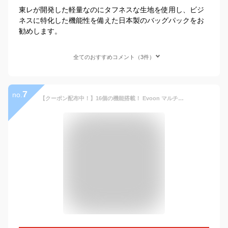
東レが開発した軽量なのにタフネスな生地を使用し、ビジ
ネスに特化した機能性を備えた日本製のバッグパックをお
勧めします。
全てのおすすめコメント（3件）
7
no.
【クーポン配布中！】16個の機能搭載！ Evoon マルチビジネスリュック3.0 大容量 35L 拡張機能 多機能 多収納 防犯 撥水 出張 旅行 通勤 通学 pc パソコン 17.3インチ USB YKK メンズ ビジネス リュック ビジネスリュック バックパック デイパック リュックサック