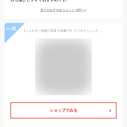
全てのおすすめコメント
(
9
件)
>
21
no.
【ショルダー収納】拡張 大容量 37L ビジネスリュック 保証延長 メンズ スタイリッシュ 防水 ビジネスバック PC収納 出張 メンズバック パソコン ラップトップ 撥水 多機能 ポケット リュック バックパック 通勤 通学 旅行 カバン 自転車 USB 父の日
ショップでみる