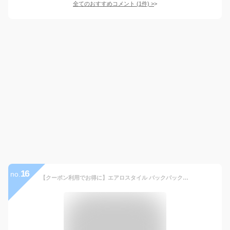
全てのおすすめコメント
(
1
件)
>
16
no.
【クーポン利用でお得に】エアロスタイル バックパック ビジネスリュック 大容量 30L メンズリュック メンズ スタイリッシュ 防水 ビジネスバック パソコン PC収納 出張 メンズバック YKK ジッパー 多機能 ポケット リュック 通勤 通学 自転車 USB