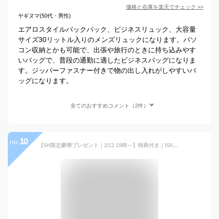
価格と在庫を
楽天
でチェック
>>
ヤギヌマ(50代・男性)
エアロスタイルバックパック、ビジネスリュック、大容量
サイズ30リットル入りのメンズリュックになります。パソ
コン収納とかも可能で、出張や旅行のときに持ち込みやす
いバッグで、普段の通勤に適したビジネスバッグになりま
す。ジッパーファスナー付きで物の出し入れがしやすいバ
ッグになります。
全てのおすすめコメント（2件）
10
no.
【5H限定豪華プレゼント｜2/12 19時～】特典付き｜IS/IT イズイット ビジネスリュック ビジネスバッグ メンズ ブランド 小さめ 通勤 撥水 防水 薄い 薄型 薄マチ A4 isit-924701