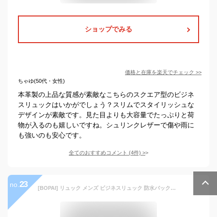
ショップでみる
価格と在庫を
楽天
でチェック
>>
ちゃゆ(50代・女性)
本革製の上品な質感が素敵なこちらのスクエア型のビジネ
スリュックはいかがでしょう？スリムでスタイリッシュな
デザインが素敵です。見た目よりも大容量でたっぷりと荷
物が入るのも嬉しいですね。シュリンクレザーで傷や雨に
も強いのも安心です。
全てのおすすめコメント
(
4
件)
>
23
no.
[BOPAI] リュック メンズ ビジネスリュック 防水バックパック USB充電ポート搭載 ラップトップバッグ 大容量 容量追加 通勤バッグ 通学 15.6インチパソコン対応 ブラック