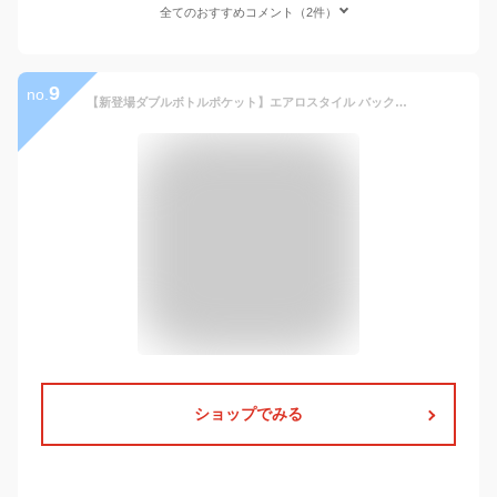
全てのおすすめコメント（2件）
9
no.
【新登場ダブルボトルポケット】エアロスタイル バックパック ビジネスリュック 大容量 30L メンズリュック メンズ スタイリッシュ 防水 ビジネスバック パソコン PC収納 出張 メンズバック YKK ジッパー 多機能 ポケット リュック 通勤 通学 自転車 USB
ショップでみる