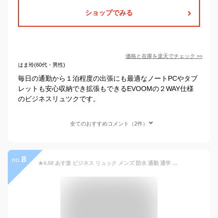
ショップでみる
価格と在庫を
楽天
でチェック
>>
はま玲(60代・男性)
毎日の通勤から１泊程度の出張にも最適なノートPCやタブ
レットも安心収納でき拡張もできるEVOOMの２WAY仕様
のビジネスリュツクです。
全てのおすすめコメント（2件）
8
no.
★4.58 あす楽 ビジネス リュック メンズ 防水 通勤 通学 リュックサック スーツ PC バッグ 大容量 パソコン 15.6インチ 黒 ブラック A4 USB 20L 3WAY 充電 父の日 人気 鞄 出張 おしゃれ 男性 男 ビジネスバッグ ビジネスリュック ブランド 50代 40代