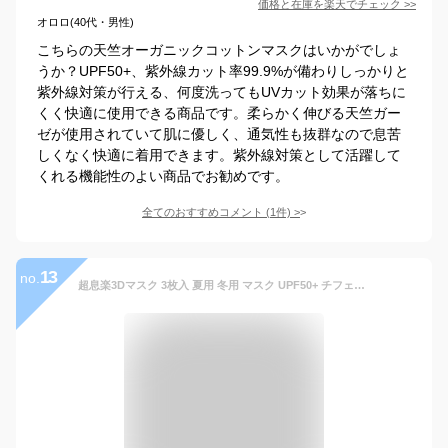
価格と在庫を
楽天
でチェック
>>
オロロ(40代・男性)
こちらの天竺オーガニックコットンマスクはいかがでしょ
うか？UPF50+、紫外線カット率99.9%が備わりしっかりと
紫外線対策が行える、何度洗ってもUVカット効果が落ちに
くく快適に使用できる商品です。柔らかく伸びる天竺ガー
ゼが使用されていて肌に優しく、通気性も抜群なので息苦
しくなく快適に着用できます。紫外線対策として活躍して
くれる機能性のよい商品でお勧めです。
全てのおすすめコメント
(
1
件)
>
13
no.
超息楽3Dマスク 3枚入 夏用 冬用 マスク UPF50+ チフェラー 洗えるマスク3D ヒンヤリ接触冷間4層構造 立体大人用 防寒マスク 抗菌マスク 消臭マスク UVカット スポーツマスク 学生 布マスク 血色マスク 飛沫対策花粉対策 XS S M L