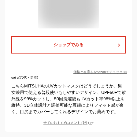
ショップでみる
価格と在庫を
Amazon
でチェック
>>
gairu(70代・男性)
こちらMITSUHAのUVカットマスクはどうでしょうか。男
女兼用で使える普段使いもしやすいデザイン、UPF50+で紫
外線を99%カットし、50回洗濯後もUVカット率98%以上を
維持、3D立体設計と調整可能な耳紐によりフィット感が良
く、目尻までカバーしてくれるデザインでお薦めです。
全てのおすすめコメント
(
1
件)
>