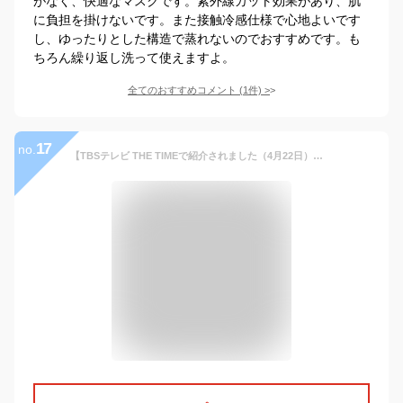
がなく、快適なマスクです。紫外線カット効果があり、肌
に負担を掛けないです。また接触冷感仕様で心地よいです
し、ゆったりとした構造で蒸れないのでおすすめです。も
ちろん繰り返し洗って使えますよ。
全てのおすすめコメント
(
1
件)
>
17
no.
【TBSテレビ THE TIMEで紹介されました（4月22日）】UVカットマスクワイド 洗える 布マスク 2枚入り蒸れない 白 花粉 おしゃれ紫外線対策 送料無料 耳紐長さ調節でき 耳が痛くならないテープ ツーヨン 接触冷感冷感 立体三層構造日焼け対策 UVカットマスクワイド