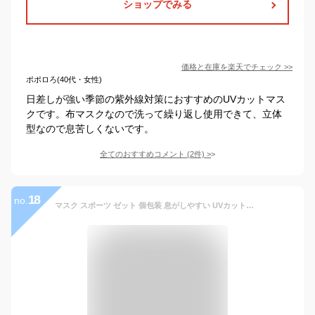
ショップでみる
価格と在庫を
楽天
でチェック
>>
ポポロろ(40代・女性)
日差しが強い季節の紫外線対策におすすめのUVカットマス
クです。布マスクなので洗って繰り返し使用できて、立体
型なので息苦しくないです。
全てのおすすめコメント
(
2
件)
>
18
no.
マスク スポーツ ゼット 個包装 息がしやすい UVカット・消臭・吸湿速乾機能付き 洗濯可 ブラック ホワイトマスク 洗える 水着素材 小さめ 子供 U.Vカット 耳が痛くならない プレゼント ギフト 卒団記念 卒業記念 BGXMSKZ