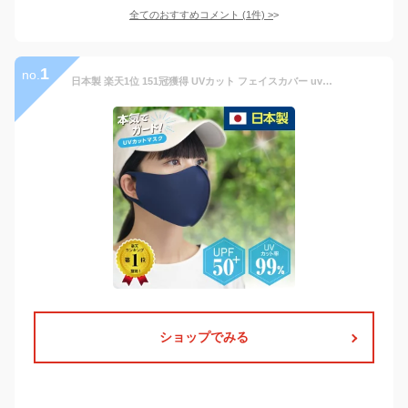
全てのおすすめコメント
(
1
件)
>
1
no.
日本製 楽天1位 151冠獲得 UVカット フェイスカバー uvカット UVマスク 日焼け防止 日焼け対策 UPF50+ SPF100 リカバリー マスク 肌荒れ 繰り返し 洗える 紫外線 紫外線対策 冷感 美容医療 スポーツ 息 苦しくない 日差し 息がしやすい マスク シミ予防 特許技術 1枚入 ma-50
ショップでみる