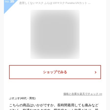
16
no.
息苦しくないマスク ふらは UVマスク Furaha UVカット 紫外線対策マスク マスク 立体マスク 布マスク 顔 洗えるマスク 耳ひも調節可能 通気性あり 紫外線対策グッズ 日本製 PEF VEF UPF50+ 防寒 防風 肌の乾燥対策 ホワイトビューティー
ショップでみる
価格と在庫を
楽天
でチェック
>>
ぷすぷす(40代・男性)
こちらの商品はいかがですか。長時間着用しても痛みなど