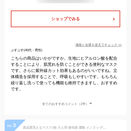
ショップでみる
価格と在庫を
楽天
でチェック
>>
ぷすぷす(40代・男性)
こちらの商品はいかがですか。生地にヒアルロン酸を配合
することにより、肌荒れを防ぐことができる便利なマスク
です。さらに紫外線カット効果もあるのがいいですね。立
体構造を採用することで、呼吸もしやすいです。もちろん
繰り返し洗って使っても機能も維持できますし、おすすめ
です。
全てのおすすめコメント（2件）
3
no.
高品質洗えるマスク3枚 大人用 個包装 運動 メンズ レディース 個別包装 冷感 繰り返し使える 速乾 小顔効果 UVカット蒸れない涼しい生地 接触冷感 送料無料 夏用 冬用 スポーツ ランニング ジム ヨガ おしゃれ かわいい レディース メンズ 男女兼用 黒 白 グレー ピンク