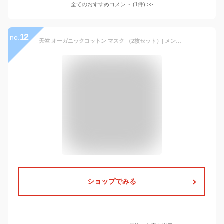
全てのおすすめコメント
(
1
件)
>
12
no.
天竺 オーガニックコットン マスク （2枚セット）| メンズ レディース 子供 子ども 大人 男性 女性 春 夏 秋 冬 春夏 秋冬 UVカット ふつう 小さめ 綿100% コットン 日本製 布マスク 敏感肌 洗える 肌に優しい 肌荒れしない 息がしやすい 息苦しくない おしゃれ 痛くない
ショップでみる