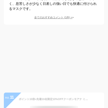
く、息苦しさが少なく日差しの強い日でも快適に付けられ
るマスクです。
全てのおすすめコメント
(
1
件)
>
11
no.
ポイント10倍+先着10名限定10%OFFクーポンモアナ ミッション アジャスタブルスポーツマスク ゴルフ ランニング ウォーキング Adjustable Sport Mask UV カット UPF50 オールシーズン ウィンタースポーツ スキー スノーボード ショート スケート バイク 自転車 通気性抜群