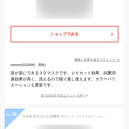
ショップでみる
価格と在庫を
楽天
でチェック
>>
memory512(50代・男性)
息が楽にできる３Ｄマスクです。ＵＶカット効果、抗菌消
臭効果が高く、洗えるので繰り返し使えます。カラーバリ
エーションも豊富です。
全てのおすすめコメント
(
1
件)
>
14
no.
日本製 楽天1位 151冠獲得 UVカット フェイスカバー uvカット UVマスク 日焼け防止 日焼け対策 UPF50+ SPF100 リカバリー マスク 肌荒れ 繰り返し 洗える 紫外線 紫外線対策 冷感 美容医療 スポーツ 息 苦しくない 日差し 息がしやすい マスク シミ予防 シミ 1枚入 ma-59w