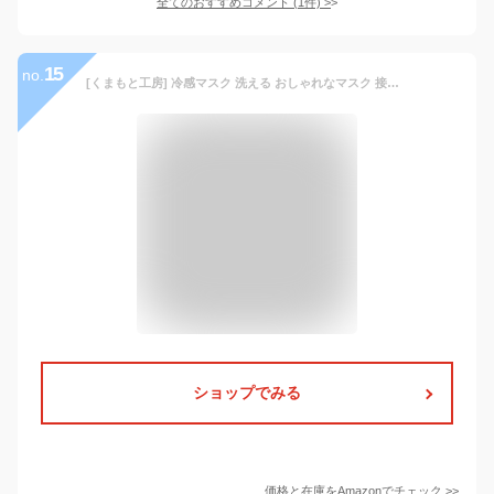
全てのおすすめコメント
(
1
件)
>
15
no.
[くまもと工房] 冷感マスク 洗える おしゃれなマスク 接触冷感 UVカット 蒸れない 夏用クールマスク 耳が痛くない 耳紐アジャスター付き 個別包装 日本規格 5枚入り (大人用, ピンク)
ショップでみる
価格と在庫を
Amazon
でチェック
>>