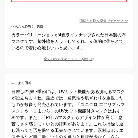
価格と在庫を
楽天
でチェック
>>
べんたん(50代・男性)
カラーバリエーションが4色ラインナップされた日本製の布
マスクです。紫外線をカットしてくれ、立体的に作られて
いるので着け心地もいいと思います。
全てのおすすめコメント
(
3
件)
>
AIによる回答
日差しの強い季節には、UVカット機能がある洗えるマスク
が役立ちますね。最近では、通気性や肌ざわりを重視した
ものが数多く発売されています。「ユニクロ エアリズムマ
スク」や「しまむら」のUVカット機能付きマスクはおすす
めです。また、「PITTAマスク」もデザイン性が高く、息
苦しさを感じにくいとの評判があります。これらは繰り返
し洗っても形を保てる工夫がされています。素材はポリエ
ステルなど肌に優しいものを選ぶと負担が少なく、さら