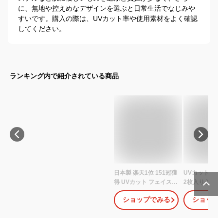
に、無地や控えめなデザインを選ぶと日常生活でなじみや
すいです。購入の際は、UVカット率や使用素材をよく確認
してください。
ランキング内で紹介されている商品
日本製 楽天1位 151冠獲
UVカット 99
得 UVカット フェイスカ
2枚入り 楽天
バー uvカット UVマスク
スキンケア 
ショップでみる
ショッ
日焼け防止 日焼け対策
ケア シロノサ
UPF50+ SPF100 リカバ
White Skinc