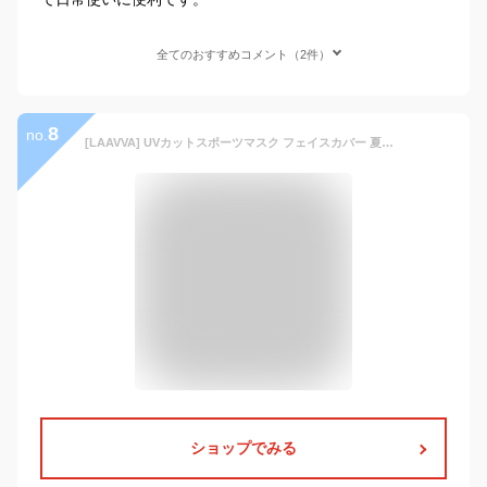
全てのおすすめコメント（2件）
8
no.
[LAAVVA] UVカットスポーツマスク フェイスカバー 夏用 フェイスマスク UPF50+ 洗える 日焼け防止 接触冷感、息苦しくない、速乾、男女兼用、、フェイスガード、紫外線対策、耳紐調節可能 (ブラック)
ショップでみる