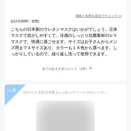
価格と在庫を
楽天
でチェック
>>
おびさ(50代・女性)
こちらの日本製のウレタンマスクはいかがでしょう。立体
マスクで息がしやすくて、冷感のしっとり抗菌素材のＵＶ
マスクで、快適に過ごせます。サイズはお子さんからメン
ズ用まで４サイズあり、カラーも１６色から選べます。し
っかりしているので、繰り返し洗って使用できます。
全てのおすすめコメント（2件）
6
no.
UVマスク 立体 日本製 おしゃれ レディース UVカットマスク 洗える 多機能マスク 不織布フィルター 布マスク ふらは マスク 日本製 紫外線対策 UVケア グッズ 日焼け防止 UPF50+ 洗えるマスク フェイスマスク ホワイトビューティー