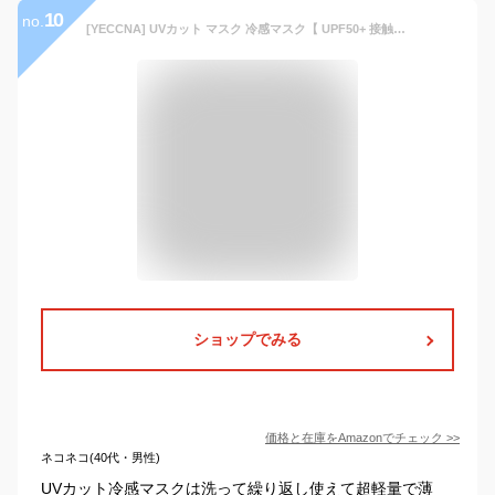
10
no.
[YECCNA] UVカット マスク 冷感マスク【 UPF50+ 接触冷感 超軽量薄型・息苦しくない】 ３D 小顔 ひんやり cool 焼かない 通気性 夏用 日焼け防止マスク 紫外線対策 洗える 快適 自転車・農作業・アウトドア 男女兼用 (ブラック, クラシックタイプ)
ショップでみる
価格と在庫を
Amazon
でチェック
>>
ネコネコ(40代・男性)
UVカット冷感マスクは洗って繰り返し使えて超軽量で薄