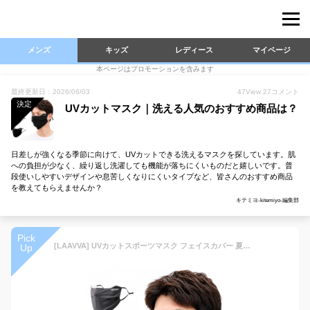
メンズ
キッズ
レディース
マイページ
本ページはプロモーションを含みます
最終更新日：2026/06/03
47
View
27
コメント
決定
UVカットマスク｜洗える人気のおすすめ商品は？
日差しが強くなる季節に向けて、UVカットできる洗えるマスクを探しています。肌
への負担が少なく、繰り返し洗濯しても機能が落ちにくいものだと嬉しいです。普
段使いしやすいデザインや息苦しくなりにくいタイプなど、皆さんのおすすめ商品
を教えてもらえませんか？
キテミヨ-kitemiyo-編集部
Pick
[LAAVVA] UVカットスポーツマスク フェイスカバー 夏用 フェイスマスク UPF50+ 洗える 日焼け防止 接触冷感、息苦しくない、速乾、男女兼用、、フェイスガード、紫外線対策、耳紐調節可能 (ブラック)
Up