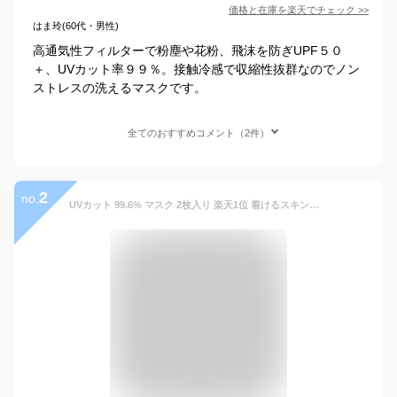
価格と在庫を
楽天
でチェック
>>
はま玲(60代・男性)
高通気性フィルターで粉塵や花粉、飛沫を防ぎUPF５０
＋、UVカット率９９％。接触冷感で収縮性抜群なのでノン
ストレスの洗えるマスクです。
全てのおすすめコメント（2件）
2
no.
UVカット 99.6% マスク 2枚入り 楽天1位 着けるスキンケア ❄︎美白スキンケア シロノサクラ。❄︎ White Skincare Mask 〜桜蘭〜 UV 保湿マスク 肌荒れ 防止 肌に優しい 3Dフィット型 小顔 マスク荒れ 洗える