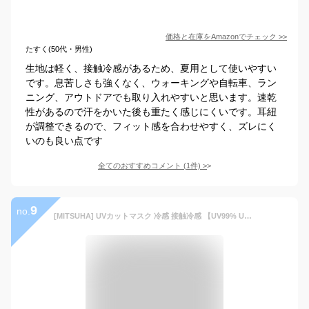
価格と在庫を
Amazon
でチェック
>>
たすく(50代・男性)
生地は軽く、接触冷感があるため、夏用として使いやすい
です。息苦しさも強くなく、ウォーキングや自転車、ラン
ニング、アウトドアでも取り入れやすいと思います。速乾
性があるので汗をかいた後も重たく感じにくいです。耳紐
が調整できるので、フィット感を合わせやすく、ズレにく
いのも良い点です
全てのおすすめコメント
(
1
件)
>
9
no.
[MITSUHA] UVカットマスク 冷感 接触冷感 【UV99% UPF50+ 3D立体 小顔効果】 洗える 息苦しくない 耳痛くない メッシュ 通気性 スポーツ 男女兼用 繰り返し使用可能 2枚入り（ブラック）