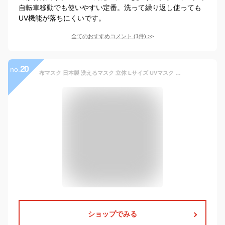
自転車移動でも使いやすい定番。洗って繰り返し使っても
UV機能が落ちにくいです。
全てのおすすめコメント
(
1
件)
>
20
no.
布マスク 日本製 洗えるマスク 立体 Lサイズ UVマスク 布製マスク 大きいサイズ ニットマスク uvカット 抗菌 防臭 速乾 マスクカバー メンズ レディース 大きめ 男性用 女性用 大人用 子供用 こども 子ども 黒 お洒落マスク シンプル 洗濯 オーダーメイド サイズオーダー
ショップでみる