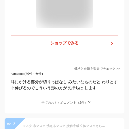
ショップでみる
価格と在庫を
楽天
でチェック
>>
nanacoco(40代・女性)
耳にかける部分が切りっぱなし みたいなものだと わりとす
ぐ伸びるのでこういう形の方が長持ちは します
全てのおすすめコメント（2件）
7
no.
マスク 布マスク 洗えるマスク 接触冷感 立体マスクさらさら 耳が痛くならない 蒸れない 5枚入 個包装 布マスク 大人用サイズ サラサラ 肌映え 蒸れない 曇らせい 息しやすい UVカット 伸縮素材 長持ち オシャレ 抗菌 女性 小さめ 大きめ 小顔効果 くすみカラー