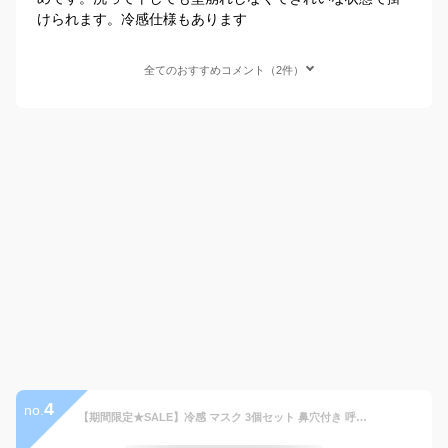
けられます。冷感仕様もあります
全てのおすすめコメント（2件）
4
no.
【期間限定★SALE】冷感 マスク 3個セット 鼻穴付き 呼吸穴 uv 接触冷感 大きい サイズ 大きめ マスク 洗える 日焼け uvカット 紫外線 おしゃれ 春 夏用 涼しい ひんやり 血色マスク 小顔マスク レディース メンズ 大人用 男女兼用 オシャレ 血色カラー【meru】