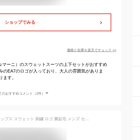
ショップでみる
価格と在庫を
楽天
でチェック
>>
リオアルマーニ）のスウェットスーツの上下セットがおすすめ
みのEA7のロゴが入っており、大人の雰囲気がありま
ります。
てのおすすめコメント（2件）
ヴェルサーチ トレーナー トップス スウェット 刺繍 ロゴ 裏起毛 メンズ セットアップ VERSACE ブランド 1011852 ブラック 黒 ゴールド