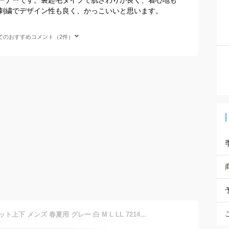
刺繍でデザイン性も良く、かっこいいと思います。
てのおすすめコメント（2件）
カステルバジャック スウェット上下 メンズ 春夏用 グレー 白 M L LL 7214179108【 あす楽 送料無料 】 [ CASTELBAJAC ブルゾン パーカー スウェット トレーナー 大きいサイズ かっこいい プレゼント ギフト セール アウトレット アウター セットアップ 服 ]