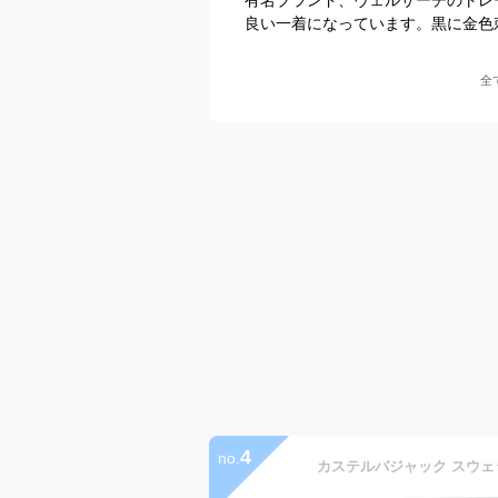
良い一着になっています。黒に金色
全
4
no.