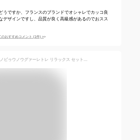
どうですか、フランスのブランドでオシャレでカッコ良
なデザインですし、品質が良く高級感があるのでおスス
てのおすすめコメント
(
1
件)
>
1PIU1UGUALE3 RELAX ウノピゥウノウグァーレトレ リラックス セットアップ ラインストーン刺繍ロゴスウェットパーカー&ロングパンツ メンズ 上下セット カジュアル ブランド おしゃれ ウノピュウ