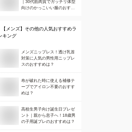
｜30代筋肉質でガッチリ体型
向けのかっこいい服のおすす
めは？
【メンズ】
その他
の人気おすすめラ
ンキング
メンズニップレス！透け乳首
対策に人気の男性用ニップレ
スのおすすめは？
布が破れた時に使える補修テ
ープでアイロン不要のおすす
めは？
高校生男子向け誕生日プレゼ
ント｜親から息子へ！18歳男
の子用誕プレのおすすめは？