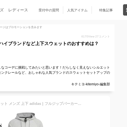
ズ
レディース
受付中の質問
人気アイテム
特集記事
ージはプロモーションを含みます
6170
View
27
コメント
ハイブランドなど上下スウェットのおすすめは？
ュなコーデに挑戦してみたいと思います！だらしなく見えないシルエット
モンクレールなど、おしゃれな人気ブランドのスウェットセットアップの
キテミヨ-kitemiyo-編集部
送料無料 アディダス スウェット メンズ 上下 adidas | フルジップパーカー ロングパンツ セットアップ スポーツウェア ウエア カジュアル 上下組 スエット 裏毛タイプ ルーズフィット ルームウェア ブランド アパレル 上下セット 前開き パーカー 黒 グレー JSY27-JSY34