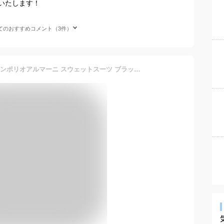
いたします！
てのおすすめコメント（3件）
EMPORIO ARMANI EA7 エンポリオアルマーニ スウェットスーツ ブラック 6DPV70 PJHCZ 1200 トラックスーツ ダブルジップ開閉 トラックジャケット パーカー パンツ 上下セット セットアップ メンズ売れ筋