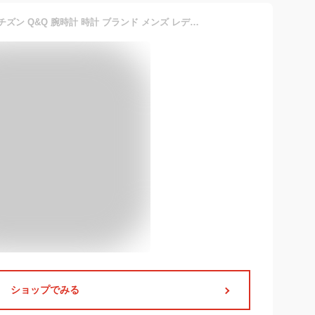
【日本未発売】CITIZEN シチズン Q&Q 腕時計 時計 ブランド メンズ レディース キッズ 子供 男の子 女の子 逆輸入 チープシチズン チプシチ アナログ 防水 ホワイト 白 ブラック 黒 ブルー 水色 ピンク ネイビー レッド 赤 くすみカラー 海外モデル ギフト プレゼント
ショップでみる