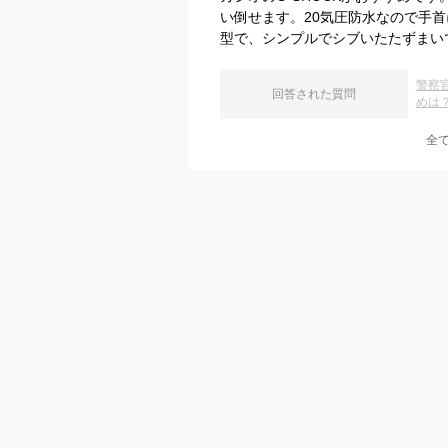
い倒せます。20気圧防水なので手首
型で、シンプルでシブいたたずまい
警察
回答された質問
めは
全