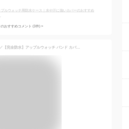
ップルウォッチ用防水ケース｜水や汗に強いカバーのおすすめ
？
てのおすすめコメント
(
3
件)
>
＼P2倍＋20％OFFクーポン／【完全防水】アップルウォッチ バンド カバー ベルト Apple Watch 防水 ケース 保護ケース 38mm 40mm 42mm 44mm 45mm アップルウォッチバンド アップルウォッチカバー AppleWatchバンド シリーズ 9 8 7 6 SE 防雪 防塵 耐衝撃 全面保護 おしゃれ