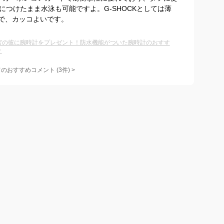
につけたまま水泳も可能ですよ。G-SHOCKとしては薄
で、カッコよいです。
官の彼に腕時計をプレゼント！防水機能がついた腕時計のおすす
？
てのおすすめコメント
(
3
件)
>