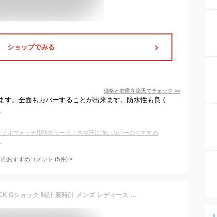
ショップでみる
価格と在庫を
楽天
でチェック
>>
ます。全面もカバーすることが出来ます。防水性も良く
。
ップルウォッチ用防水ケース｜水や汗に強いカバーのおすすめ
？
てのおすすめコメント
(
5
件)
>
【国内正規販売店】G-SHOCK Gショック 時計 腕時計 メンズ レディース カシオ 防水 GA-2100 SERIES アナログ デジタル アナデジ 薄型 カーボンコアガード 耐衝撃構造 20気圧防水 カジュアル ビジネス スポーツ GA-2100-1A1JF 夏休み ギフト プレゼント