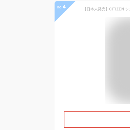
4
no.