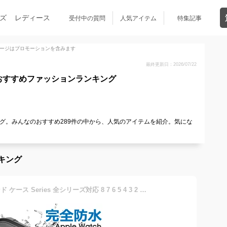
ズ
レディース
受付中の質問
人気アイテム
特集記事
ージはプロモーションを含みます
最終更新日：2026/07/22
おすすめファッションランキング
グ。みんなのおすすめ289件の中から、人気のアイテムを紹介。気にな
キング
Apple Watch 完全防水 バンド ケース Series 全シリーズ対応 8 7 6 5 4 3 2 AppleWatch7 AppleWatch6 AppleWatch5 38mm 41mm 42mm 40mm 44mm 45mm アップルウォッチ 防水カバー ベルト 防塵 全面保護 フェス プール 海 スキー スノボー 釣り アウトドア 耐衝撃