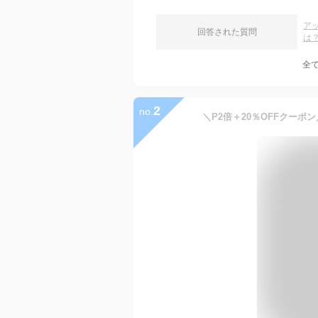
ア
回答された質問
は
全
2
no.