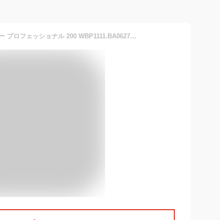
タグホイヤー アクアレーサー プロフェッショナル 200 WBP1111.BA0627【2022年新作】 TAG HEUER 新品メンズ 腕時計 送料無料