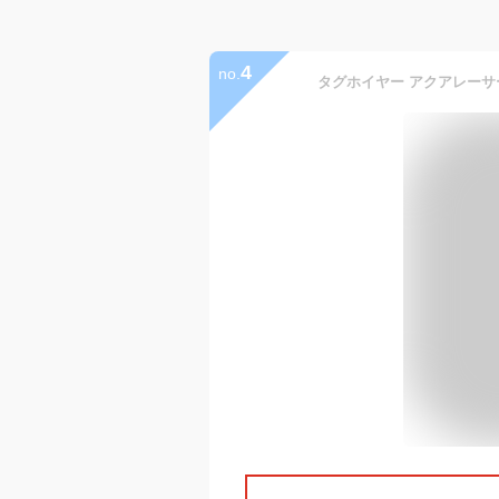
4
no.