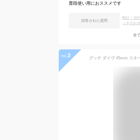
普段使い用におススメです
時計｜3
回答された質問
ッチのお
全
2
no.