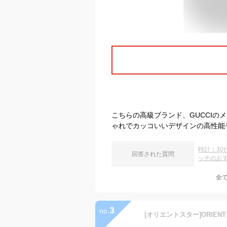
こちらの高級ブランド、GUCCI
ゃれでカッコいいデザインの高性能
時計｜3
回答された質問
ッチのお
全
3
no.