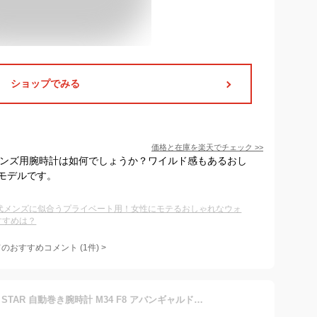
ショップでみる
価格と在庫を
楽天
でチェック
>>
のメンズ用腕時計は如何でしょうか？ワイルド感もあるおし
モデルです。
0代メンズに似合うプライベート用！女性にモテるおしゃれなウォ
すすめは？
てのおすすめコメント
(
1
件)
>
[オリエントスター]ORIENT STAR 自動巻き腕時計 M34 F8 アバンギャルドスケルトン 機械式 日本製 国内メーカー保証2年付 RK-BZ0001S メンズ シルバー