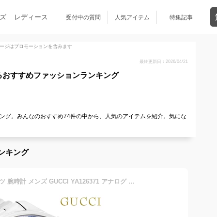
ズ
レディース
受付中の質問
人気アイテム
特集記事
ージはプロモーションを含みます
最終更新日：2026/04/21
るおすすめファッションランキング
ング。みんなのおすすめ74件の中から、人気のアイテムを紹介。気にな
ンキング
グッチ Gタイムレス クオーツ 腕時計 メンズ GUCCI YA126371 アナログ ブルー スイス製 高級 ブランド おしゃれ 防水 プレゼント 男性 実用的