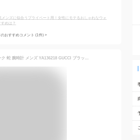
0代メンズに似合うプライベート用！女性にモテるおしゃれなウォ
すすめは？
てのおすすめコメント
(
1
件)
>
グッチ ダイヴ 45mm スネーク 蛇 腕時計 メンズ YA136218 GUCCI ブラック 高級 ブランド おしゃれ 防水 プレゼント 男性 実用的