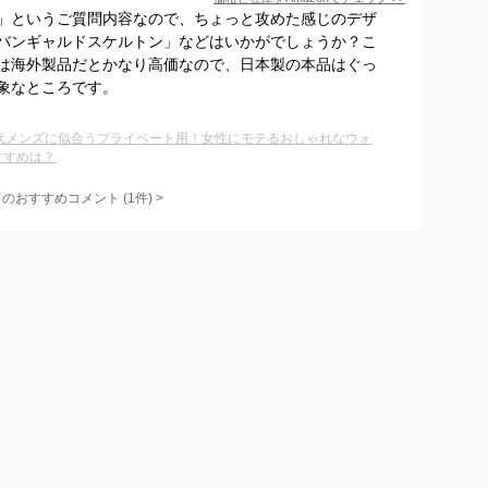
」というご質問内容なので、ちょっと攻めた感じのデザ
バンギャルドスケルトン」などはいかがでしょうか？こ
は海外製品だとかなり高価なので、日本製の本品はぐっ
象なところです。
0代メンズに似合うプライベート用！女性にモテるおしゃれなウォ
すすめは？
てのおすすめコメント
(
1
件)
>