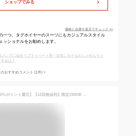
ショップでみる
価格と在庫を
楽天
でチェック
>>
の一つ、タグホイヤーのスーツにもカジュアルスタイル
ェッショナルをお勧めします。
0代メンズに似合うプライベート用！女性にモテるおしゃれなウォ
すすめは？
てのおすすめコメント
(
1
件)
>
【12/11まで！当選で最大300%ポイント還元】【12回無金利】限定2900本 シチズン アテッサ AT8287-62E 42mm 高級ブランド メンズ腕時計 男性 アナログ 電波時計 GPS エコドライブ ソーラー クォーツ 電池式 チタン ブラック 黒 黒色 国産 日本製 新品 正規品 送料無料