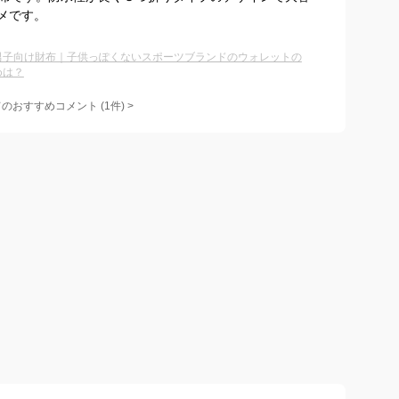
メです。
男子向け財布｜子供っぽくないスポーツブランドのウォレットの
めは？
てのおすすめコメント
(
1
件)
>