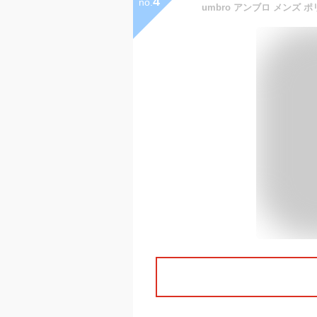
4
no.