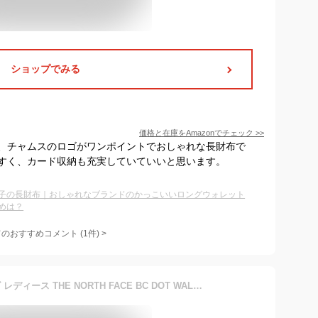
ショップでみる
価格と在庫を
Amazon
でチェック
>>
、チャムスのロゴがワンポイントでおしゃれな長財布で
すく、カード収納も充実していていいと思います。
子の長財布｜おしゃれなブランドのかっこいいロングウォレット
めは？
てのおすすめコメント
(
1
件)
>
ノースフェイス 財布 メンズ レディース THE NORTH FACE BC DOT WALLET BCドットワレットサイフ 三つ折り 防水 アウトドア スポーツ ブランド ファッション 白 ピンク 紺 赤 nm82319メール便対応