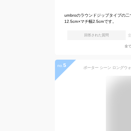
umbroのラウンドジップタイプの
12.5cm×マチ幅2.5cmです。
回答された質問
全
5
no.