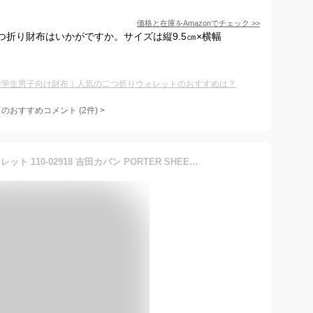
価格と在庫を
Amazon
でチェック
>>
二つ折り財布はいかがですか。サイズは縦9.5㎝×横幅
中学生男子向け財布｜人気の二つ折りウォレットのおすすめは？
てのおすすめコメント
(
2
件)
>
ポーター シーン ロングウォレット 110-02918 吉田カバン PORTER SHEEN LONG WALLET 長財布 財布 メンズ 本革 薄い ブランド シンプル かぶせ 黒 レディース フラップタイプ ファスナー 小銭入れあり 日本製