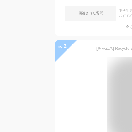
中学生
回答された質問
おすす
全
2
no.
[チャムス] Recycle B