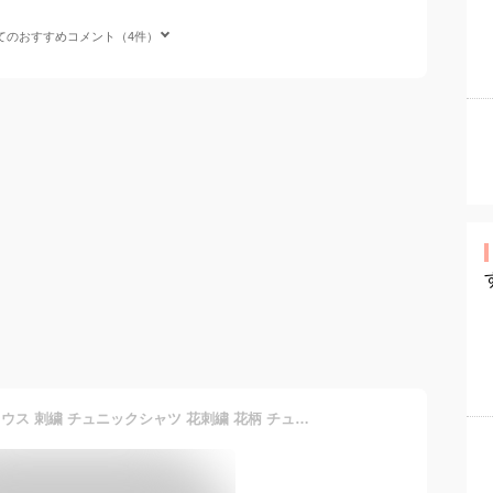
てのおすすめコメント（4件）
チュニック 大人可愛い ブラウス 刺繍 チュニックシャツ 花刺繍 花柄 チュニックワンピース 50代 ワンピース シャツ 大人可愛い 40代 レディースファッション 50代女性 ファッション 60代 ミセスファッション サワアラモード sawaalamode otona 大人 可愛い 春夏 春服 冬服