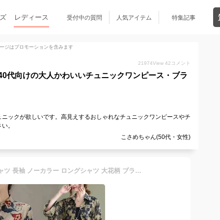
ズ
レディース
受付中の質問
人気アイテム
特集記事
ージはプロモーションを含みます
21974
View
42
コメント
40代向けの大人かわいいチュニックワンピース・ブラ
ュニックが欲しいです。高見えするおしゃれなチュニックワンピースやチ
さい。
こさめちゃん(50代・女性)
【1000円OFFクーポン】シャツ 長袖 ノーカラー ロングシャツ 大花柄 ブラウス 厚手 麻 リネン 春夏 秋 レディース トップス フラワー プリント 長袖 襟付き カジュアル コットン リネン ドビーバンドカラー スタンドカラー