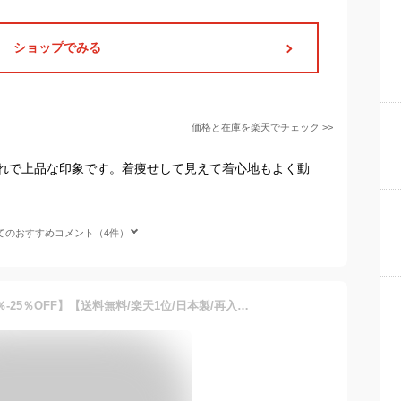
ショップでみる
価格と在庫を
楽天
でチェック
>>
れで上品な印象です。着痩せして見えて着心地もよく動
てのおすすめコメント（4件）
【店内にて冬物バーゲン70％-25％OFF】【送料無料/楽天1位/日本製/再入荷】 ゆったりなのに美人見えブラウス 5色 春夏秋 M-LL 洗える 吸水速乾 強撚綿 レディースファッション トップス カットソー チュニック ブラウス ニット オーバーブラウス コットン100% 大人 メt 6158