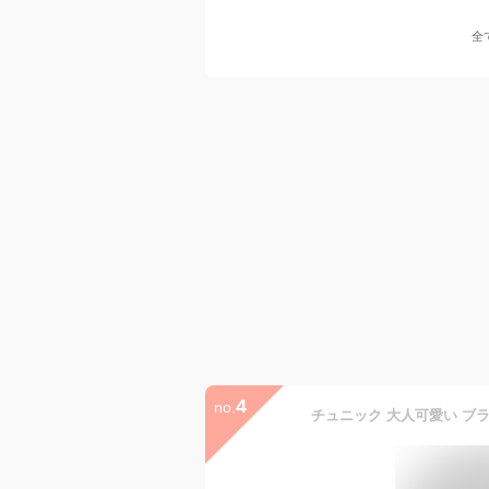
全
4
no.