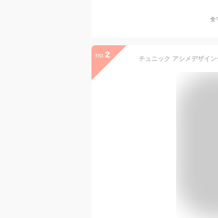
全
2
no.