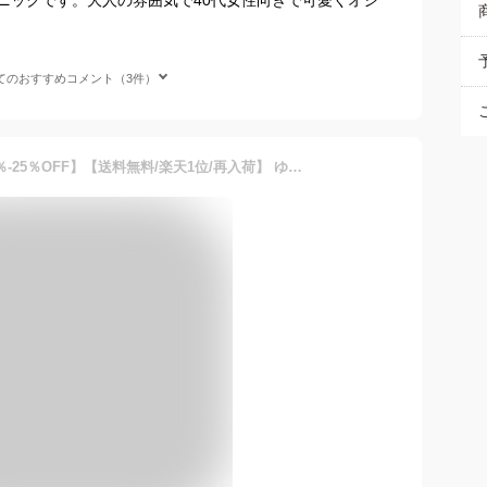
てのおすすめコメント（3件）
【店内にて冬物バーゲン70％-25％OFF】【送料無料/楽天1位/再入荷】 ゆったり綺麗な大人のロングチュニック レディースファッション チュニック 異素材切替 メt 9063