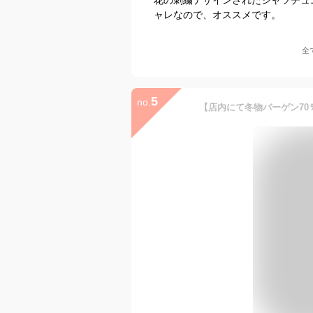
ャレなので、オススメです。
全
5
no.