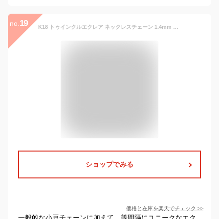
19
no.
K18 トゥインクルエクレア ネックレスチェーン 1.4mm レディース アズキ 小豆 あずき 18k k18ネックレス 18金ネックレス 地金 ゴールドチェーン ネックレス ロング 40cm 45cm 50cm 60cm 細身 ファンタジアチェーン 延長可 金属アレルギー対応 女性
ショップでみる
価格と在庫を
楽天
でチェック
>>
一般的な小豆チェーンに加えて、等間隔にユニークなエク