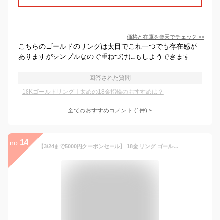
価格と在庫を
楽天
でチェック
>>
こちらのゴールドのリングは太目でこれ一つでも存在感が
ありますがシンプルなので重ねづけにもしようできます
回答された質問
18Kゴールドリング｜太めの18金指輪のおすすめは？
全てのおすすめコメント
(
1
件)
>
14
no.
【3/24まで5000円クーポンセール】 18金 リング ゴールド レディース メンズ シンプル 地金 編み編み ツイスト ねじれ マット 光沢 18金指輪 k18リング 太め ボリューム マット イエローゴールド おしゃれ 18k 18 金 18kリング 5号 7号 9号 18金リング R2