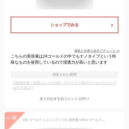
ショップでみる
価格と在庫を
楽天
でチェック
>>
こちらの美容液は24ゴールドの中でもナノタイプという特
殊なものを使用しているので浸透力が高いと思います
回答された質問
24K美容液｜韓国コスメで話題！口コミで人気のゴールドセラムで
おすすめは？
全てのおすすめコメント
(
1
件)
>
12
no.
24K ゴールド ショットアンプル 美容液 100ml ゴールドリフティングリフトアップ糸 金の糸 金箔 リフトアップ 弾力 ハリ ツヤ ハリ肌 ツヤ肌 ペプチド ノニ 純金 黄金 黄金期 高濃度 集中ケア トータルケア 韓国コスメ スキンケア アンプルN セラム amplen 韓国