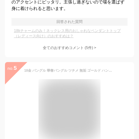
のアクセントにピッタリ。主張し過ぎないので場を選ばず
身に着けられると思います。
回答された質問
18kチャームのみ！ネックレス用のおしゃれなペンダントトップ
（レディース向け）のおすすめは？
全てのおすすめコメント
(
5
件)
>
5
no.
18金 バングル 華奢バングル ツチメ 無垢 ゴールド ハンドメイド シンプル 重ね付け ブレスレット 輪っか 金線 0.8ミリ幅 18金イエローゴールド K18 YG 929 レデッサンドゥデュー les desseins de DIEU スキンジュエリー レディース 日本製 ギフト 送料無料 クリスマス 人気