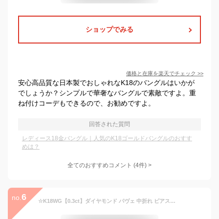
ショップでみる
価格と在庫を
楽天
でチェック
>>
安心高品質な日本製でおしゃれなK18のバングルはいかが
でしょうか？シンプルで華奢なバングルで素敵ですよ。重
ね付けコーデもできるので、お勧めですよ。
回答された質問
レディース18金バングル｜人気のK18ゴールドバングルのおすす
めは？
全てのおすすめコメント
(
4
件)
>
6
no.
☆K18WG【0.3ct】ダイヤモンド パヴェ 中折れ ピアスパヴェ フープ 中折れ 可愛い 人気 ダイヤパヴェ 18金 0.3カラット ホワイトゴールド ダイア 簡単 代引手数料無料 送料無料 品質保証書 ジュエリー ギフト プレゼント 18K