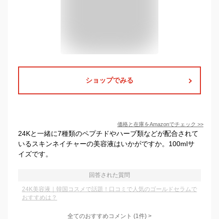
ショップでみる
価格と在庫を
Amazon
でチェック
>>
24Kと一緒に7種類のペプチドやハーブ類などが配合されて
いるスキンネイチャーの美容液はいかがですか。100mlサ
イズです。
回答された質問
24K美容液｜韓国コスメで話題！口コミで人気のゴールドセラムで
おすすめは？
全てのおすすめコメント
(
1
件)
>