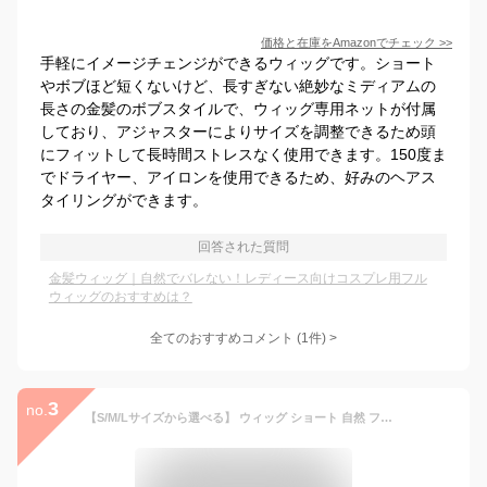
価格と在庫を
Amazon
でチェック
>>
手軽にイメージチェンジができるウィッグです。ショート
やボブほど短くないけど、長すぎない絶妙なミディアムの
長さの金髪のボブスタイルで、ウィッグ専用ネットが付属
しており、アジャスターによりサイズを調整できるため頭
にフィットして長時間ストレスなく使用できます。150度ま
でドライヤー、アイロンを使用できるため、好みのヘアス
タイリングができます。
回答された質問
金髪ウィッグ｜自然でバレない！レディース向けコスプレ用フル
ウィッグのおすすめは？
全てのおすすめコメント
(
1
件)
>
3
no.
【S/M/Lサイズから選べる】 ウィッグ ショート 自然 フルウィッグ 女性 レディース メンズ かつら 「ボーイフレンドショート[wg316]」 医療用 金髪 黒髪 茶髪 アッシュ ブラウン ブラック ハイトーン ウイッグ ウィック 安い 男装 コスプレ ベリーショート 大きい 送料無料