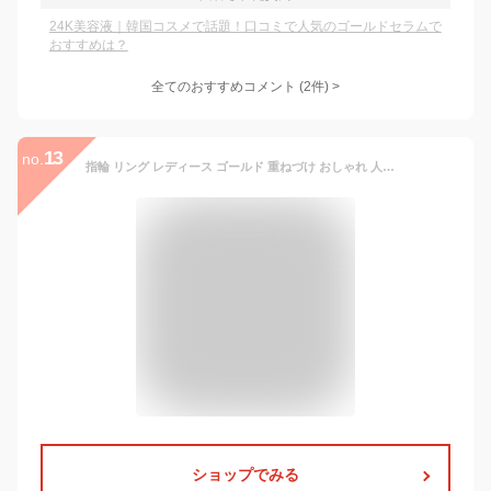
24K美容液｜韓国コスメで話題！口コミで人気のゴールドセラムで
おすすめは？
全てのおすすめコメント
(
2
件)
>
13
no.
指輪 リング レディース ゴールド 重ねづけ おしゃれ 人気 地金 リング シンプル 太め K10 10金 10k K18 18金 18k ミル打ちデザイン イエローゴールド ピンクゴールド ホワイトゴールド ペアリング お揃い ラフィネ
ショップでみる