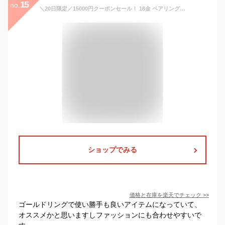
15
no.
＼20日限定／15000円クーポンセール！ 18金 ペアリング レディース メンズ シンプル リング 甲丸リング 名入れ k18 リング 刻印 誕生石 ペア カップル 2個セット マリッジ 結婚指輪 スイートテン 18k 18金リング 18 金 婚約 指輪 マリッジリング 18kリング
ショップでみる
価格と在庫を
楽天
でチェック
>>
ゴールドリングで使い勝手も良いアイテムになっていて、
オススメかと思いますしファッションにも合わせやすいで