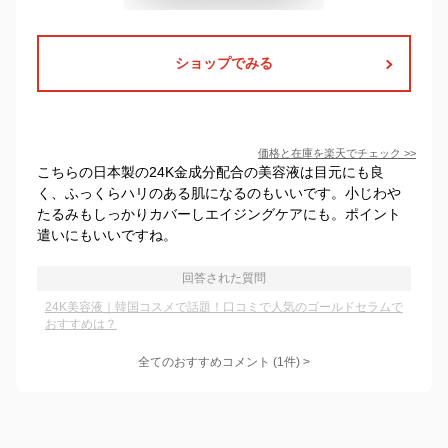
ショップでみる
価格と在庫を
楽天
でチェック
>>
こちらの日本製の24K金成分配合の美容液は目元にも良
く、ふっくらハリのある肌になるのもいいです。小じわや
たるみもしっかりカバーしエイジングケアにも。ポイント
遣いにもいいですね。
回答された質問
24K美容液｜韓国コスメで話題！口コミで人気のゴールドセラムで
おすすめは？
全てのおすすめコメント
(
1
件)
>