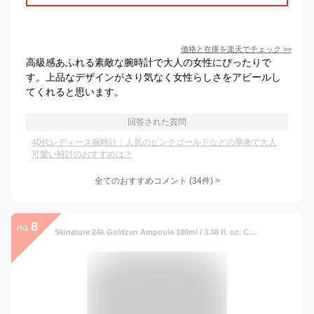
価格と在庫を
楽天
でチェック
>>
高級感あふれる素敵な腕時計で大人の女性にぴったりで
す。上品なデザインがさり気なく女性らしさをアピールし
てくれると思います。
回答された質問
40代レディース腕時計｜人気のピンクゴールドなどの華奢で大人
可愛い時計のおすすめは？
全てのおすすめコメント
(
34
件)
>
8
no.
Skinature 24k Goldzan Ampoule 100ml / 3.38 fl. oz. Contains 50mg of 99.9% Pure Gold Ampoule