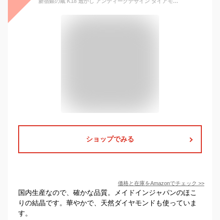
新宿銀の蔵 K18 透かし アンティークデザイン ダイアモンド リング (10号) 18金 18k 指輪 ミル打ち 華奢 繊細 模様 太め 幅広 可愛い 上品
ショップでみる
価格と在庫を
Amazon
でチェック
>>
国内生産なので、確かな品質。メイドインジャパンのほこ
りの結晶です。華やかで、天然ダイヤモンドも使っていま
す。