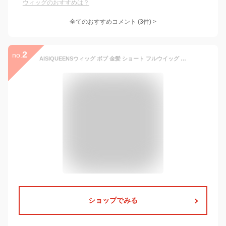
ウィッグのおすすめは？
全てのおすすめコメント
(
3
件)
>
2
no.
AISIQUEENSウィッグ ボブ 金髪 ショート フルウイッグ かつら 女性用 女装 ボブ ぱっつん前髪 レディース カツラ wig 自然 耐熱 普段使い おしゃれ コスプレ 小顔 人気 ファッション 日常 可愛い カラーウィッグ 錦木千束 ネット/櫛付き
ショップでみる