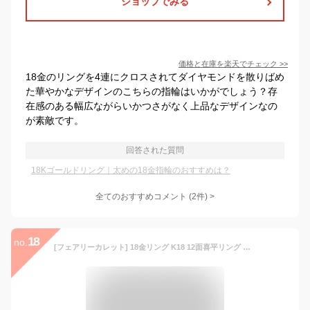
ショップでみる
価格と在庫を
楽天
でチェック
>>
18金のリングを4連にクロスされてダイヤモンドを散りばめ
た華やかなデザインのこちらの指輪はいかがでしょう？存
在感のある幅広ながらいかつさがなく上品なデザインなの
が素敵です。
回答された質問
18Kゴールドリング｜太めの18金指輪のおすすめは？
全てのおすすめコメント
(
2
件)
>
18
no.
[フェアリーカレット] 18金リング K18 12面喜平リング 日本製 (内径15.66mm 外径19.06mm、9号)