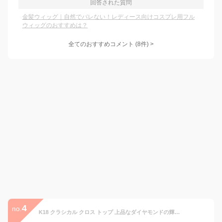
回答された質問
金髪ウィッグ｜自然でバレない！レディース向けコスプレ用フル
ウィッグのおすすめは？
全てのおすすめコメント
(
8
件)
>
4
no.
K18 クラシカル クロス トップ 上品なダイヤモンドの輝きが胸元を清楚に彩るクロスモチーフ レディース クラシック ネックレストップ ペンダントトップ チャーム 十字架 アンティーク 18k 18金 ネックレス プラチナ可 女性 金属アレルギー ラパ