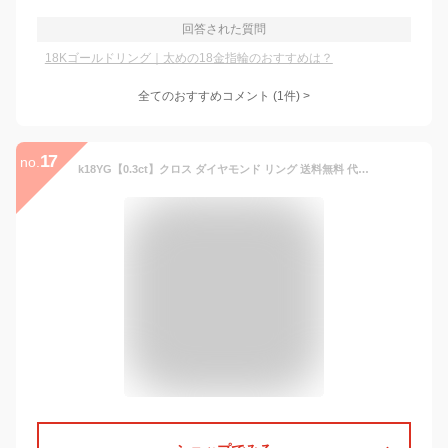
回答された質問
18Kゴールドリング｜太めの18金指輪のおすすめは？
全てのおすすめコメント
(
1
件)
>
17
no.
k18YG【0.3ct】クロス ダイヤモンド リング 送料無料 代引手数料無料 品質保証書 刻印無料結婚記念日 可愛い 人気 おしゃれ 新作 クロス ジュエリー ゴールド 指輪 リング 4月誕生石 0.3ct 18金 18K 幅広 エアリー 交差 X クロスライン 華やか ゴージャス レディース