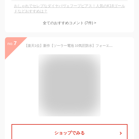
おしゃれでセレブなダイヤパヴェフープピアス！人気のK18ゴール
ドなどおすすめは？
全てのおすすめコメント
(
7
件)
>
7
no.
【楽天1位】新作【ソーラー電池 10気圧防水】フォーエバー レディースウォッチ5色 30800円税込⇒ 14800円 【日本製ソーラームーブメント搭載】【電池交換不要】【フォーエバー 腕時計】【FOREVER 腕時計】(FL1201S)(fl-1201s) メーカー保証付【販売数5000個突破】
ショップでみる