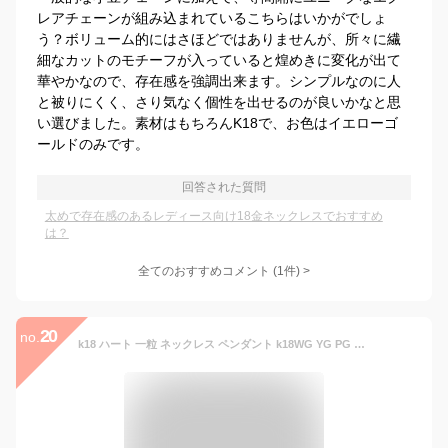
レアチェーンが組み込まれているこちらはいかがでしょ
う？ボリューム的にはさほどではありませんが、所々に繊
細なカットのモチーフが入っていると煌めきに変化が出て
華やかなので、存在感を強調出来ます。シンプルなのに人
と被りにくく、さり気なく個性を出せるのが良いかなと思
い選びました。素材はもちろんK18で、お色はイエローゴ
ールドのみです。
回答された質問
太めで存在感のあるレディース向け18金ネックレスでおすすめ
は？
全てのおすすめコメント
(
1
件)
>
20
no.
k18 ハート 一粒 ネックレス ペンダント k18WG YG PG カラーストーン ギフト自分ご褒美 ホワイトデー