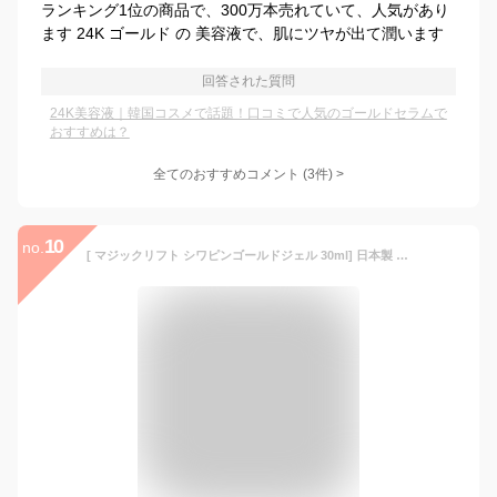
ランキング1位の商品で、300万本売れていて、人気があり
ます 24K ゴールド の 美容液で、肌にツヤが出て潤います
回答された質問
24K美容液｜韓国コスメで話題！口コミで人気のゴールドセラムで
おすすめは？
全てのおすすめコメント
(
3
件)
>
10
no.
[ マジックリフト シワピンゴールドジェル 30ml] 日本製 24K金成分 スポット ポイント使い スポットケア 乾燥 シワ シミ ヒアルロン酸 コラーゲン 美容液 乾燥 おまけ付き