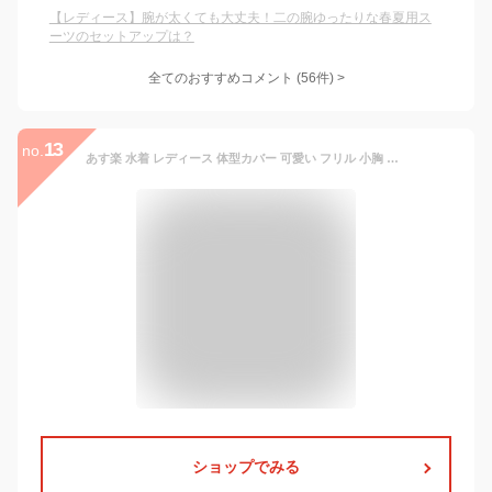
【レディース】腕が太くても大丈夫！二の腕ゆったりな春夏用ス
ーツのセットアップは？
全てのおすすめコメント
(
56
件)
>
13
no.
あす楽 水着 レディース 体型カバー 可愛い フリル 小胸 水着 韓国 水着 タンキニ 水着 タンキニ 露出控えめ セパレート 上下セット スカート 可愛い水着 安全パンツ みずぎ 学生 レディース スイムウェア 大人 水着 女性 リゾート 水泳 みずぎ ビーチ 海 温泉 プール
ショップでみる