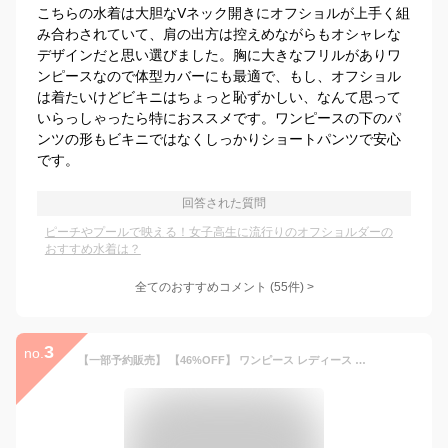
こちらの水着は大胆なVネック開きにオフショルが上手く組
み合わされていて、肩の出方は控えめながらもオシャレな
デザインだと思い選びました。胸に大きなフリルがありワ
ンピースなので体型カバーにも最適で、もし、オフショル
は着たいけどビキニはちょっと恥ずかしい、なんて思って
いらっしゃったら特におススメです。ワンピースの下のパ
ンツの形もビキニではなくしっかりショートパンツで安心
です。
回答された質問
ピーチやプールで映える！女子高生に流行りのオフショルダーの
おすすめ水着は？
全てのおすすめコメント
(
55
件)
>
3
no.
【一部予約販売】 【46%OFF】 ワンピース レディース ロング ストレッチ 洗える 上品 きれいめ セレモニー パーティ 冠婚葬祭 入学式 卒業式 入園式 卒園式 喪服 葬式 お盆 通勤 ビジネス オールシーズン 春 夏 秋 冬 試着チケット対象