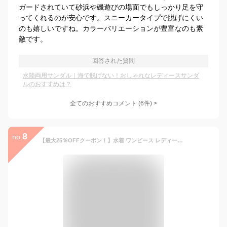
ガードされていて砂浜や磯遊びの場面でもしっかり足を守
ってくれるのが安心です。スニーカータイプで脱げにくい
のも嬉しいですね。カラーバリエーションが豊富なのも素
敵です。
回答された質問
水陸両用サンダル｜海で脱げない！おしゃれなレディースサンダ
ルのおすすめは？
全てのおすすめコメント
(
6
件)
>
8
no.
【最大25％OFFクーポン！】水着 ワンピース レディース オールインワン ハイネック 体型カバー水着 ママ水着 20代 30代 40代 ぽっちゃり オトナ女子 大きいサイズ フリル フレアスカート 可愛い お洒落 チェック エレガント セクシー お腹 お尻 太もも