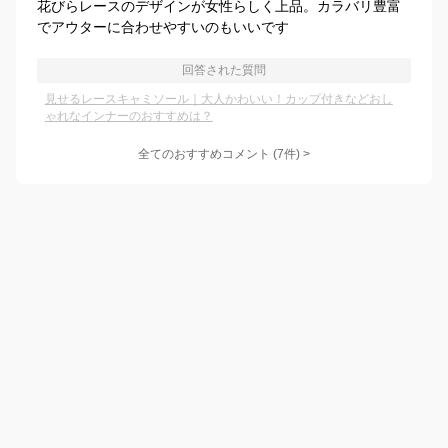
花びらレースのデザインが女性らしく上品。カラバリ豊富
でアウターに合わせやすいのもいいです
回答された質問
見せるレースキャミソール｜大人かわいい！カップ付きなどおし
ゃれなインナーのおすすめは？
全てのおすすめコメント
(
7
件)
>