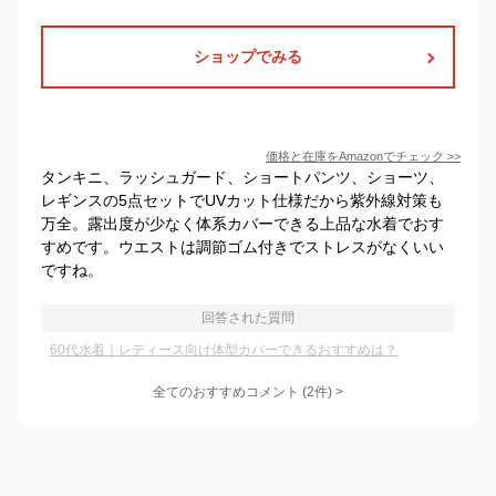
ショップでみる
価格と在庫を
Amazon
でチェック
>>
タンキニ、ラッシュガード、ショートパンツ、ショーツ、
レギンスの5点セットでUVカット仕様だから紫外線対策も
万全。露出度が少なく体系カバーできる上品な水着でおす
すめです。ウエストは調節ゴム付きでストレスがなくいい
ですね。
回答された質問
60代水着｜レディース向け体型カバーできるおすすめは？
全てのおすすめコメント
(
2
件)
>