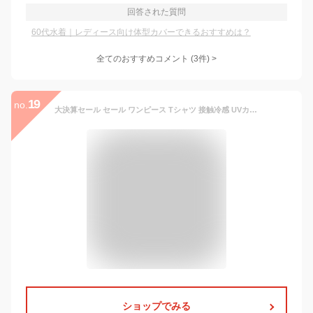
回答された質問
60代水着｜レディース向け体型カバーできるおすすめは？
全てのおすすめコメント
(
3
件)
>
19
no.
大決算セール セール ワンピース Tシャツ 接触冷感 UVカット 選べる2丈 ロング ワンピ レディース 吸水 速乾 遮熱性 ロングワンピース カットソー Aライン マキシ シワになりにくい ワンピ ロングワンピ 半袖 体型カバー 綿 混 大きいサイズ無地 黒 白 春 夏 HUG.U
ショップでみる