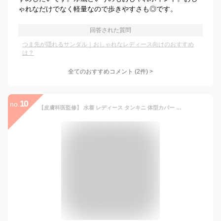
ゃれなだけでなく軽量なので歩きやすさも◎です。
回答された質問
つま先が隠れるサンダル｜おしゃれなレディース向けのおすすめ
は？
全てのおすすめコメント
(
2
件)
>
10
no.
【皮膚科医監修】 水着 レディース タンキニ 体型カバー フィットネス ラッシュガード 5点セット UPF50+ UVカット率100% (JP, アルファベット, M, ブラック×エレガントリーフ)