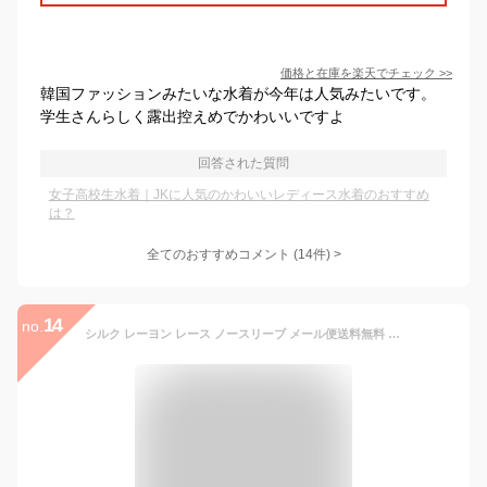
価格と在庫を
楽天
でチェック
>>
韓国ファッションみたいな水着が今年は人気みたいです。
学生さんらしく露出控えめでかわいいですよ
回答された質問
女子高校生水着｜JKに人気のかわいいレディース水着のおすすめ
は？
全てのおすすめコメント
(
14
件)
>
14
no.
シルク レーヨン レース ノースリーブ メール便送料無料 可愛い インナー 重ね着 タンクトップ 黒 白 ベージュ ブラック ホワイト グレー ブラウン silk ニット レディース 一枚着用 シンプル オシャレ 肌に優しい 敏感肌 低刺激 快適 保湿 母の日【楽天月間優良ショップ】