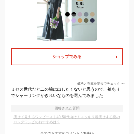
ショップでみる
価格と在庫を
楽天
でチェック
>>
ミセス世代だと二の腕は出したくないと思うので、袖あり
でシャーリングがきれいなものを選んでみました
回答された質問
痩せて見えるワンピース｜40-50代向け！スッキリ着痩せする夏の
ロングワンピのおすすめは？
全てのおすすめコメント
(
78
件)
>