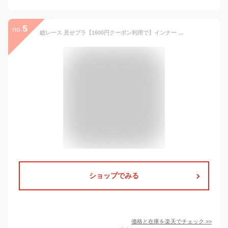
5
no.
総レース 見せブラ【1600円クーポン利用で】インナー ブラトップ 黒 ブラ おしゃれ 背中あき 背中見せ ブラ 見せるインナー 見せキャミ パット入り インナーブラ レディース レース 下着 カップ付き キャミソール パット付き 日用品 雑貨 服 [170216]
ショップでみる
価格と在庫を
楽天
でチェック
>>