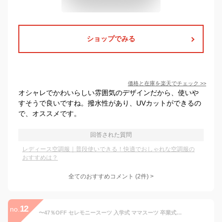
ショップでみる
価格と在庫を
楽天
でチェック
>>
オシャレでかわいらしい雰囲気のデザインだから、使いや
すそうで良いですね。撥水性があり、UVカットができるの
で、オススメです。
回答された質問
レディース空調服｜普段使いできる！快適でおしゃれな空調服の
おすすめは？
全てのおすすめコメント
(
2
件)
>
12
no.
〜47％OFF セレモニースーツ 入学式 ママスーツ 卒業式 母親 パンツ セットアップ 入園式 卒園式 お宮参り 七五三 レディース フォーマル 黒 ネイビー カジュアル おしゃれ コーデ かっこいい 試着チケット対象 【365日即日発送】