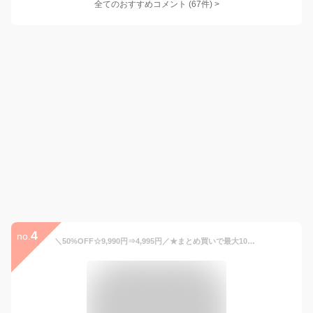
全てのおすすめコメント
(
67
件)
>
4
no.
＼50%OFF☆9,990円⇒4,995円／★まとめ買いで最大10%OFF！☆6/28~7/12 9:59浴衣 セット レディース 浴衣セット 兵児帯 2025 大人 2点セット レトロ モダン 白 黄色 青 緑 水色 紫 橙 葡萄唐草 クレマチス 百合 ミモザ 小梅 花柄 帯 夏 可愛い おしゃれ 送料無料