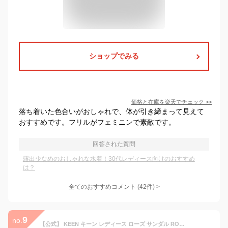
ショップでみる
価格と在庫を
楽天
でチェック
>>
落ち着いた色合いがおしゃれで、体が引き締まって見えて
おすすめです。フリルがフェミニンで素敵です。
回答された質問
露出少なめのおしゃれな水着！30代レディース向けのおすすめ
は？
全てのおすすめコメント
(
42
件)
>
9
no.
【公式】 KEEN キーン レディース ローズ サンダル ROSE SANDAL 定番 軽量 厚底 歩きやすい アウトドア キャンプ シンプル カジュアル ブラック 黒 スニーカーサンダル