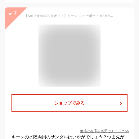
7
no.
【SALE★max20％オフ！】キーン ニューポート H2 KEEN サンダル レディース キッズ ジュニア 子供 ブラック 黒 ネイビー 紺 NEW PORT H2 スポーツサンダル スポサン 靴 アウトドア レジャー 旅行 夏 川 海 履きやすい おしゃれ ブランド 楽ちん フェス キャンプ|slz|
ショップでみる
価格と在庫を
楽天
でチェック
>>
キーンの水陸両用のサンダルはいかがでしょう？つま先が