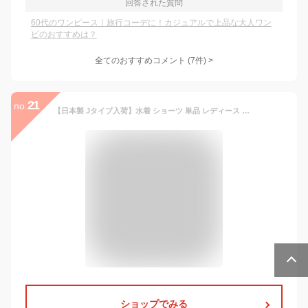
回答された質問
60代のワンピース｜旅行コーデに！カジュアルで上品な大人ワン
ピのおすすめは？
全てのおすすめコメント
(
7
件)
>
21
no.
【日本製 Jタイプ入荷】水着 ショーツ 単品 レディース 大きいサイズ M L LL 3L 4L 5L ハイウエスト ボックス スパッツ ビキニショーツ ビキニパンツ ショーツのみ ボトム 水着下だけ ブラ別売 水陸両用 女性 黒 ブラック 送料無料 メール便 /i-u-0066
ショップでみる