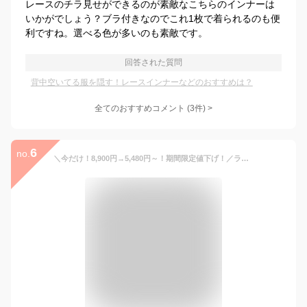
レースのチラ見せができるのが素敵なこちらのインナーは
いかがでしょう？ブラ付きなのでこれ1枚で着られるのも便
利ですね。選べる色が多いのも素敵です。
回答された質問
背中空いてる服を隠す！レースインナーなどのおすすめは？
全てのおすすめコメント
(
3
件)
>
6
no.
＼今だけ！8,900円→5,480円～！期間限定値下げ！／ラッシュガード レディース 水着 レディース 体型カバー 5点セット タンキニ レギンス ショートパンツ UVカット UPF50+ 水陸両用 フィットネス 上下セット ママ水着 大きいサイズ