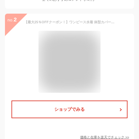
2
no.
【最大25％OFFクーポン！】ワンピース水着 体型カバー水着 大きいサイズ レディース ママ水着 オフショルダー オールインワン フレア 花柄 黒 ぽっちゃり 二の腕 カバーアップ XXL 3L 4L 5L 6L 13号 15号 17号 19号 Eカップ Fカップ
ショップでみる
価格と在庫を
楽天
でチェック
>>