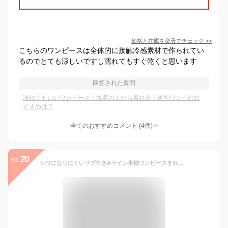
価格と在庫を
楽天
でチェック
>>
こちらのワンピースは全体的に接触冷感素材で作られてい
るのでとても涼しいですし濡れてもすぐ乾くと思います
回答された質問
濡れてもいいワンピース｜水着の上から着れる！速乾ワンピのお
すすめは？
全てのおすすめコメント
(
4
件)
>
20
no.
シワになりにくいリブ付きAライン半袖ワンピースきれいめ大人 イージーケア 半袖 レディース シンプル 無地 ゆったり ルーズシルエット ロング ロング丈 ロングワンピース ゆる 楽ちん ドロップショルダー カジュアル ママ 通勤 通学 M-L 送料無料 【メール便不可】