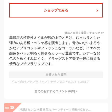
ショップでみる
価格と在庫を
楽天
でチェック
>>
高保湿の植物性オイルが唇の上でとろけ、むっちりとした
弾力のある極上のツヤ感を演出します。青みのないまろや
かなアプリコットやフレッシュなコーラルなど、イエベの
顔色をパッと明るく見せるカラーが豊富です。シアーな発
色のためくすみにくく、ドラッグストア等で手軽に買える
優秀なプチプラリップです。
回答された質問
イエベ向けプチプラリップ｜セザンヌなどのおすすめは？
全てのおすすめコメント
(
6
件)
>
18
no.
洋服みたいな 水着 体型カバー レディース 長袖 4点セット トップス 紫外線カット率99.9%以上 可愛い おしゃれ セット UVカット 長袖 日焼け止め 指穴 ショートパンツ タンキニ タンクトップ ロンT Tシャツ ママ水着 母の日 10代 20代 30代 40代 50代 60代 ts011set4 sc対象