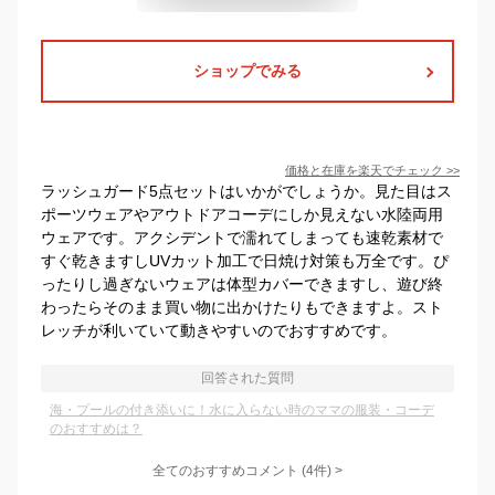
ショップでみる
価格と在庫を
楽天
でチェック
>>
ラッシュガード5点セットはいかがでしょうか。見た目はス
ポーツウェアやアウトドアコーデにしか見えない水陸両用
ウェアです。アクシデントで濡れてしまっても速乾素材で
すぐ乾きますしUVカット加工で日焼け対策も万全です。ぴ
ったりし過ぎないウェアは体型カバーできますし、遊び終
わったらそのまま買い物に出かけたりもできますよ。スト
レッチが利いていて動きやすいのでおすすめです。
回答された質問
海・プールの付き添いに！水に入らない時のママの服装・コーデ
のおすすめは？
全てのおすすめコメント
(
4
件)
>