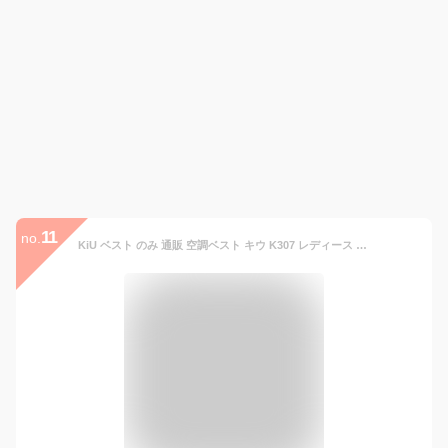
11
no.
KiU ベスト のみ 通販 空調ベスト キウ K307 レディース メンズ エアコンディションドベスト 空調 服 撥水 はっ水 熱中症対策 暑さ対策 ユニセックス キャンプ フェス デイリー 釣り フィッシング アウトドアウエア アウトドアウェア