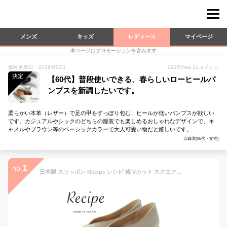
メンズ
キッズ
レディース
マイページ
本ページはプロモーションを含みます
最終更新日：2026/07/01
2915
View
21
コメント
決定
【60代】普段使いできる、春らしいローヒールパ
ンプスを新調したいです。
柔らかい本革（レザー）で足の甲をすっぽり包む、ヒールが低いパンプスが欲しい
です。カジュアルやシックのどちらの服装でも楽しめるおしゃれなデザインで、キ
ャメルやブラウン等のベーシックカラーで大人可愛い物だと嬉しいです。
五線譜(60代・女性)
1
no.
日本製 スリッポン Recipe レシピ 靴 Vカット スクエアトゥパンプス RP-267 本革 レザー ローヒール パンプス フラット レディース 歩きやすい 痛くない ブラック 黒【あす楽対応】