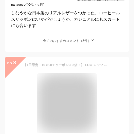
nanacoco(40代・女性)
しなやかな日本製のリアルレザーをつかった、ローヒール
スリッポンはいかがでしょうか。カジュアルにもスカート
にも合います
全てのおすすめコメント（3件）
3
no.
【1日限定！10％OFFクーポン×P3倍！】 LOO ロッソ パンプス レザーパンプス 痛くない 本革 天然皮革 コンフォート 走れる レディース 靴 通勤 お仕事 母の日 プレゼント ギフト 25-401