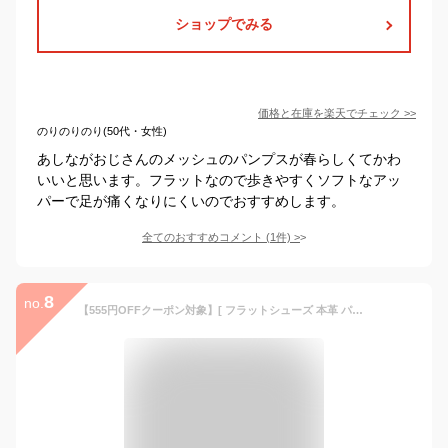
ショップでみる
価格と在庫を
楽天
でチェック
>>
のりのりのり(50代・女性)
あしながおじさんのメッシュのパンプスが春らしくてかわ
いいと思います。フラットなので歩きやすくソフトなアッ
パーで足が痛くなりにくいのでおすすめします。
全てのおすすめコメント
(
1
件)
>
8
no.
【555円OFFクーポン対象】[ フラットシューズ 本革 パンプス 痛くない 柔らかい ] プレーンパンプス Flower's by siete × Recipe FR-100 / 日本製 40代 50代 ローヒール 歩きやすい きれいめ 黒 スクエアトゥ ぺたんこ レシピ レシピ靴