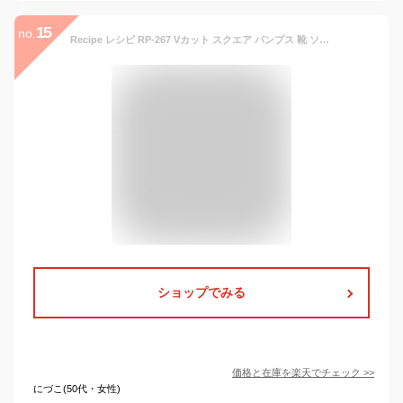
15
no.
Recipe レシピ RP-267 Vカット スクエア パンプス 靴 ソフトレザー フラット 267 人気 定番 日本製 本革 ナチュラル ペタンコ フラットシューズ tokyo basic 東京ベーシック【レディース】
ショップでみる
価格と在庫を
楽天
でチェック
>>
にづこ(50代・女性)