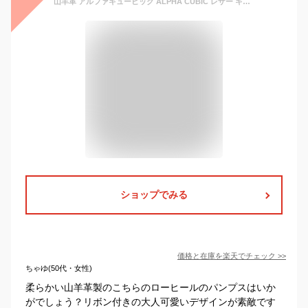
山羊革 アルファキュービック ALPHA CUBIC レザー キルティング リボン 柔らかフィット モールドソール パンプス 靴 レディース フラットシューズ 疲れない 痛くない ローヒール 脱げない 本革 コンフォート kawa 21ss 人気
ショップでみる
価格と在庫を
楽天
でチェック
>>
ちゃゆ(50代・女性)
柔らかい山羊革製のこちらのローヒールのパンプスはいか
がでしょう？リボン付きの大人可愛いデザインが素敵です