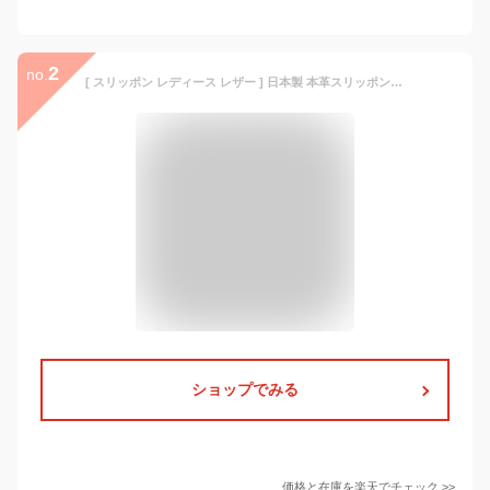
2
no.
[ スリッポン レディース レザー ] 日本製 本革スリッポン しなやかで 柔らかい 本革の Lカット スリッポン Recipe RP-204 40代 50代 60代 フォーマル 靴 痛くない パンプス ぺたんこ靴 レシピ 外反母趾 モートン 2E レシピ靴
ショップでみる
価格と在庫を
楽天
でチェック
>>