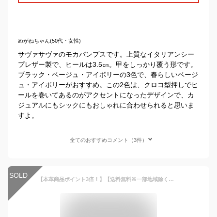
めがねちゃん(50代・女性)
サヴァサヴァのモカパンプスです。上質なイタリアンシー
プレザー製で、ヒールは3.5㎝。甲をしっかり覆う形です。
ブラック・ベージュ・アイボリーの3色で、春らしいベージ
ュ・アイボリーがおすすめ。この2色は、クロコ型押しでヒ
ールを巻いてあるのがアクセントになったデザインで、カ
ジュアルにもシックにもおしゃれに合わせられると思いま
すよ。
全てのおすすめコメント（3件）
SOLD
【本革商品ポイント3倍！】【送料無料※一部地域除く】本革パンプス ぺたんこ 日本製 痛くない 柔らかい レディース ローヒール 黒 レシピ Recipe【17-790204】【/】