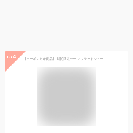
4
no.
【クーポン対象商品】 期間限定セール フラットシューズ スクエアトゥ パンプス スリッポン 本革 レザー Lカット Recipe レシピ 日本製 レディース 女性 ファッション コンフォートシューズ RP-204(予約)は5月下旬～の入荷です