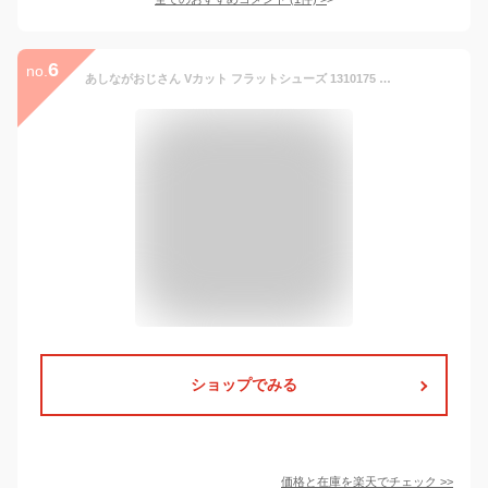
6
no.
あしながおじさん Vカット フラットシューズ 1310175 スクエアトゥ パンプス ローヒール レザー 本革 ぺたんこ モールドソール レディース 靴 歩きやすい 痛くない 旅行 【あす楽対応】
ショップでみる
価格と在庫を
楽天
でチェック
>>