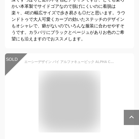
かい本革製でサイドゴアなので脱げにくいのに着脱は
楽々、4Eの幅広サイズで歩き易さも◎だと思います。ラウ
ンドトゥで大人可愛くカーブの効いたステッチのデザイン
もオシャレで、癖がないのでいろんな服装に合わせやすそ
うです。カラバリにブラックとベージュがありお色のご希
望にも沿えますのでおススメします。
SOLD
エーシーデザイン バイ アルファキュービック ALPHA CUBIC GRACE AVENUE glitter 本革 ステッチ入りパンプス （ベージュ）