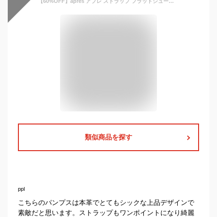
【60%OFF】apres アプレ ストラップ フラットシューズ 3750187 日本製 本革 ストラップ パンプス 痛くない 黒 レディース 靴 歩きやすい バブーシュ cavacava【あす楽対応】
類似商品を探す
ppl
こちらのパンプスは本革でとてもシックな上品デザインで
素敵だと思います。ストラップもワンポイントになり綺麗