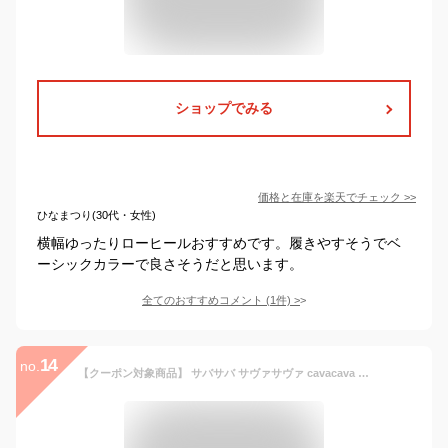
ショップでみる
価格と在庫を
楽天
でチェック
>>
ひなまつり(30代・女性)
横幅ゆったりローヒールおすすめです。履きやすそうでベ
ーシックカラーで良さそうだと思います。
全てのおすすめコメント
(
1
件)
>
14
no.
【クーポン対象商品】 サバサバ サヴァサヴァ cavacava cava cava パンプス 本革 レザー ポインテッドトゥパンプス レディース 1320147 セール