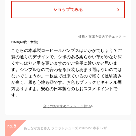
ショップでみる
価格と在庫を
楽天
でチェック
>>
Silvia(60代・女性)
こちらの本革製ローヒールパンプスはいかがでしょう？ご
覧の通りのデザインで、シボのある柔らかい革がかなり深
くすっぽりと甲を覆いますのでご希望に近いかと思いま
す。シンプルなので合わせる服装もあまり選ばないのでは
ないでしょうか。一枚皮で出来ているので軽くて足馴染み
が良く、履き心地も◎です。お色もブラックとキャメル両
方ありますよ。安心の日本製なのもおススメポイントで
す。
全てのおすすめコメント
(
1
件)
>
5
no.
あしながおじさん フラットシューズ 2810527 本革 レザー フラットパンプス ローヒール ブラック 黒 レディース 靴 歩きやすい 痛くない 【あす楽対応】