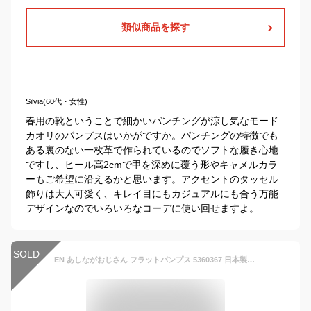
類似商品を探す
Silvia(60代・女性)
春用の靴ということで細かいパンチングが涼し気なモード
カオリのパンプスはいかがですか。パンチングの特徴でも
ある裏のない一枚革で作られているのでソフトな履き心地
ですし、ヒール高2cmで甲を深めに覆う形やキャメルカラ
ーもご希望に沿えるかと思います。アクセントのタッセル
飾りは大人可愛く、キレイ目にもカジュアルにも合う万能
デザインなのでいろいろなコーデに使い回せますよ。
SOLD
EN あしながおじさん フラットパンプス 5360367 日本製 本革 レザー スクエアトゥ パンプス ローヒール 黒 レディース 靴 歩きやすい 痛くない 撥水 フラットシューズ カッターシューズ 【あす楽対応】