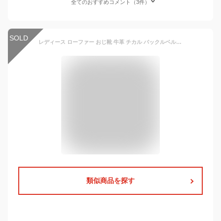
全てのおすすめコメント（3件）
SOLD
レディース ローファー おじ靴 牛革 チカル バックルベルト マニッシュシューズ モカシン パンプス ローヒール靴 スクエアトゥ シューズ 3.5cm 太ヒール フォーマル レザー 本革 女性 大人 婦人靴 (ブラック,23.5cm)
類似商品を探す