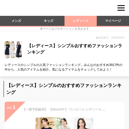
メンズ
キッズ
レディース
マイページ
本ページはプロモーションを含みます
最終更新日：2026/08/05
【レディース】シンプルおすすめファッションラ
ンキング
レディースのシンプルの人気ファッションランキング。みんなのおすすめ3917件の
中から、人気のアイテムを紹介。気になるアイテムをチェックしてみよう！
【レディース】シンプルのおすすめファッションランキ
ング
1
no.
【一部予約販売】 【46%OFF】 ワンピース レディース ロング ストレッチ 洗える 上品 きれいめ セレモニー パーティ 冠婚葬祭 入学式 卒業式 入園式 卒園式 喪服 葬式 お盆 通勤 ビジネス オールシーズン 春 夏 秋 冬 試着チケット対象