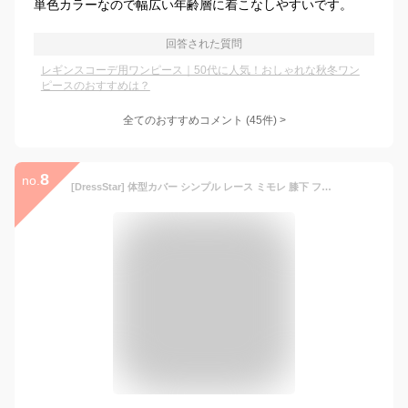
単色カラーなので幅広い年齢層に着こなしやすいです。
回答された質問
レギンスコーデ用ワンピース｜50代に人気！おしゃれな秋冬ワン
ピースのおすすめは？
全てのおすすめコメント
(
45
件)
>
8
no.
[DressStar] 体型カバー シンプル レース ミモレ 膝下 フォーマル ダマスク ワンピース ドレス スーツ 大きいサイズ M(7～9号) グレー