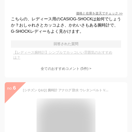
価格と在庫を
楽天
でチェック
>>
こちらの、レディース用のCASIOG-SHOCKは如何でしょう
か？おしゃれさとカッコよさ、かわいさもある腕時計で、
G-SHOCKレディーもよく見かけます。
回答された質問
【レディース腕時計】シンプルでカッコいい雰囲気のおすすめ
は？
全てのおすすめコメント
(
5
件)
>
6
no.
[シチズン Q&Q] 腕時計 アナログ 防水 ウレタンベルト VS40-011 レディース ブルー