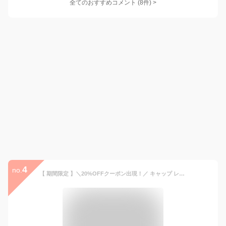
全てのおすすめコメント
(
8
件)
>
4
no.
【 期間限定 】＼20%OFFクーポン出現！／ キャップ レディース 深め uv おしゃれ メンズ 夏用 ブランド キッズ 帽子 無地 春夏 接触冷感 涼しい uvカット シンプル コットン メッシュ 大きめ ベースボールキャップ ランニング 汗染み 防止 洗える