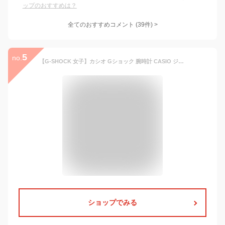
ップのおすすめは？
全てのおすすめコメント
(
39
件)
>
5
no.
【G-SHOCK 女子】カシオ Gショック 腕時計 CASIO ジーショック 時計 GSHOCK 2100 カシオーク レディース 女性 向け デジタル ベージュ ローズゴールド 仕事 通勤 通学 オフィス カレンダー 防水 人気 ブランド おすすめ おしゃれ 恋人 彼女 妻 誕生日 プレゼント ギフト
ショップでみる