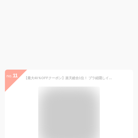
11
no.
【最大40％OFFクーポン】楽天総合1位！ ブラ紐隠しインナー タンクトップ 重ね着 タンク キャミソール インナー レディース トップス ブラ紐を隠せるインナー シンプル 定番 冷感インナー 接触冷感 【メール便】【3枚可】