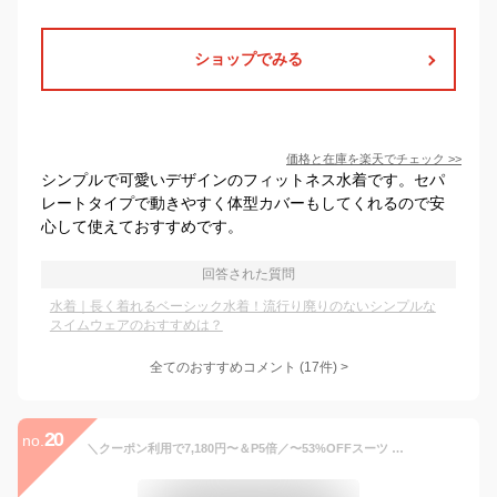
ショップでみる
価格と在庫を
楽天
でチェック
>>
シンプルで可愛いデザインのフィットネス水着です。セパ
レートタイプで動きやすく体型カバーもしてくれるので安
心して使えておすすめです。
回答された質問
水着｜長く着れるベーシック水着！流行り廃りのないシンプルな
スイムウェアのおすすめは？
全てのおすすめコメント
(
17
件)
>
20
no.
＼クーポン利用で7,180円〜＆P5倍／〜53%OFFスーツ レディース 大きいサイズ ビジネススーツ セットアップ 夏 洗える ストレッチ パンツスーツ ロングジャケット 春秋冬 30代 40代 50代 通勤 面接 サマースーツ オフィス 試着チケット対象 【365日即日発送】