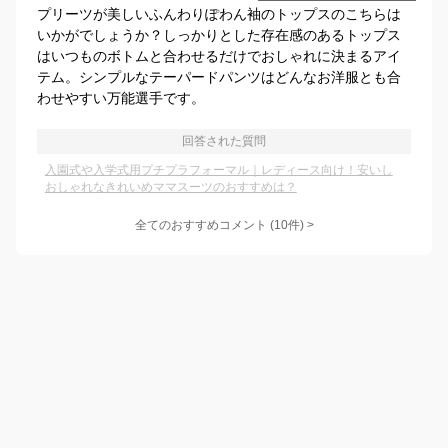
プリーツが美しいふんわりぽわん袖のトップスのこちらは
いかがでしょうか？しっかりとした存在感のあるトップス
はいつものボトムと合わせるだけでおしゃれに決まるアイ
テム。シンプルなテーパードパンツはどんなお洋服とも合
わせやすい万能選手です。
回答された質問
入園式や入学式用プチプラフォーマル｜レディース向け！安いし
おしゃれなきれいめママスーツのおすすめは？
全てのおすすめコメント
(
10
件)
>