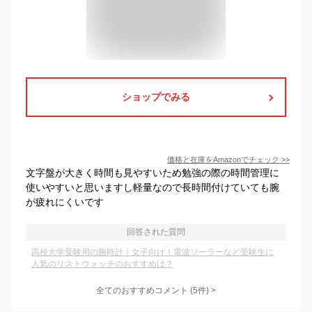
ショップでみる
価格と在庫を
Amazon
でチェック
>>
文字盤が大きく時間も見やすいため勉強の際の時間管理に
使いやすいと思いますし軽量なので長時間付けていても腕
が疲れにくいです
回答された質問
高校大学受験用の腕時計｜女子向け！電波ソーラーなど受験生に
人気のリストウォッチのおすすめは？
全てのおすすめコメント
(
5
件)
>