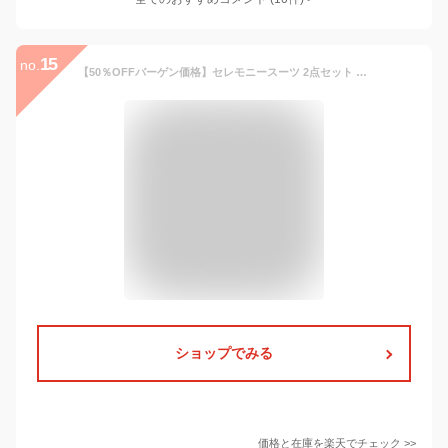
15
no.
【50％OFFバーゲン価格】セレモニースーツ 2点セット スーツ パンツスーツ ママスーツ フォーマルスーツ レディース ミセス 50代 40代 30代 七五三 入園 入学式 卒業式 親族 母親 女性 服装 大きいサイズ セットアップ 結婚式 黒 上品 通勤 即日発送 プレゼント ギフト
ショップでみる
価格と在庫を
楽天
でチェック
>>