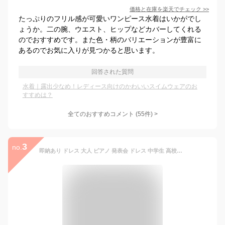
価格と在庫を
楽天
でチェック
>>
たっぷりのフリル感が可愛いワンピース水着はいかがでし
ょうか。二の腕、ウエスト、ヒップなどカバーしてくれる
のでおすすめです。また色・柄のバリエーションが豊富に
あるのでお気に入りが見つかると思います。
回答された質問
水着｜露出少なめ！レディース向けのかわいいスイムウェアのお
すすめは？
全てのおすすめコメント
(
55
件)
>
3
no.
即納あり ドレス 大人 ピアノ 発表会 ドレス 中学生 高校生 パーティードレス 韓国 結婚式 ワンピース 演奏会ドレス ミモレ丈 ロング マキシ丈 膝丈 イブニングドレス カクテルドレス 黒 ゴールド 体型カバー レディース 二次会 花嫁 大きい 袖あり 合唱 フォーマル 披露宴