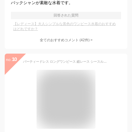
バックシャンが素敵な水着です。
回答された質問
【レディース】大人シンプルな黒色のワンピース水着のおすすめ
はどれですか？
全てのおすすめコメント
(
42
件)
>
10
no.
パーティードレス ロングワンピース 総レース シースルー袖 長袖 ロング丈 結婚式 披露宴 二次会 お呼ばれ ベージュ 黒 ブラック グレー ネイビー グリーン ミント ワインレッド20代 30代 40代 レディース フォーマル 春 夏 秋 冬 お呼ばれ