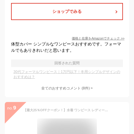
ショップでみる
価格と在庫を
Amazon
でチェック
>>
体型カバー シンプルなワンピースおすすめです。フォーマ
ルでもありきれいだと思います。
回答された質問
30代フォーマルワンピース｜1万円以下！冬用シンプルデザインの
おすすめは？
全てのおすすめコメント
(
8
件)
>
9
no.
【最大25％OFFクーポン！】水着 ワンピース レディース オールインワン ハイネック 体型カバー水着 ママ水着 20代 30代 40代 ぽっちゃり オトナ女子 大きいサイズ フリル フレアスカート 可愛い お洒落 チェック エレガント セクシー お腹 お尻 太もも