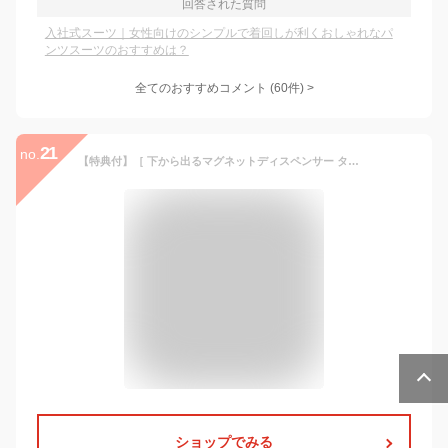
回答された質問
入社式スーツ｜女性向けのシンプルで着回しが利くおしゃれなパ
ンツスーツのおすすめは？
全てのおすすめコメント
(
60
件)
>
21
no.
【特典付】［ 下から出るマグネットディスペンサー タワー 単品 / 2本セット / 3本セット ］山崎実業 tower シャンプーボトル 最後まで使える マグネット 磁石 お風呂 詰め替えボトル 浴室 ソープディスペンサー 壁掛け おしゃれ 10290 10291 10292 10293 10294 10295 公式
ショップでみる