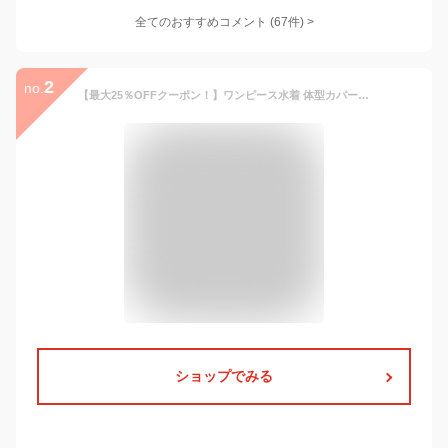
全てのおすすめコメント
(
67
件)
>
2
no.
【最大25％OFFクーポン！】ワンピース水着 体型カバー水着 大きいサイズ レディース ママ水着 オフショルダー オールインワン フレア 花柄 黒 ぽっちゃり 二の腕 カバーアップ XXL 3L 4L 5L 6L 13号 15号 17号 19号 Eカップ Fカップ
ショップでみる