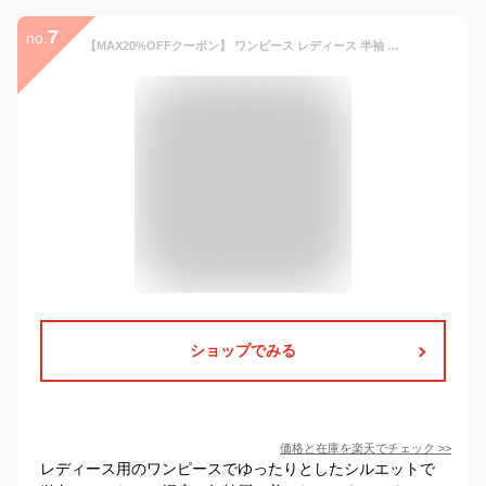
7
no.
【MAX20%OFFクーポン】 ワンピース レディース 半袖 ロングワンピース マキシワンピース 接触冷感 UVカット 汗ジミ防止 プリーツ ボヘミアン 日焼け止め 体型カバー 大人可愛い 綿麻 リネン ゆったり きれいめ 低身長 春夏 30代 40代 50代 黒 紺 青 S M L LL 3L smart-shop
ショップでみる
価格と在庫を
楽天
でチェック
>>
レディース用のワンピースでゆったりとしたシルエットで