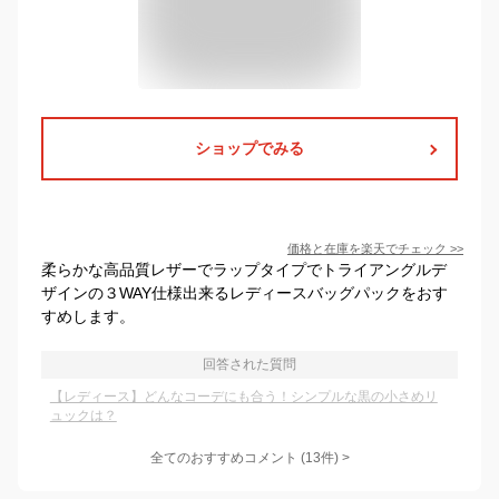
ショップでみる
価格と在庫を
楽天
でチェック
>>
柔らかな高品質レザーでラップタイプでトライアングルデ
ザインの３WAY仕様出来るレディースバッグパックをおす
すめします。
回答された質問
【レディース】どんなコーデにも合う！シンプルな黒の小さめリ
ュックは？
全てのおすすめコメント
(
13
件)
>