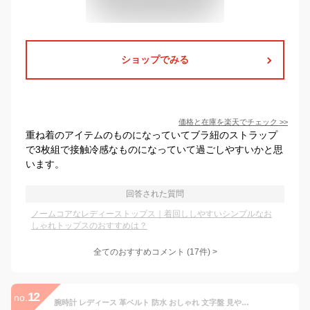
ショップでみる
価格と在庫を
楽天
でチェック
>>
重ね着のアイテムのものになっていてブラ紐のストラップ
で3枚組で接触冷感なものになっていて過ごしやすいかと思
います。
回答された質問
ノームコアなレディーストップス｜着回ししやすいシンプルなお
しゃれトップスのおすすめは？
全てのおすすめコメント
(
17
件)
>
12
no.
腕時計 レディース 革ベルト 防水 おしゃれ 文字盤 見やすい 小さめ アナログ 腕時計バンド レザー シンプル 腕時計 レディース 人気 20代 30代 40代 50代 丸型 安い クオーツ 腕時計ケース ピンクゴールド カジュアル お手頃