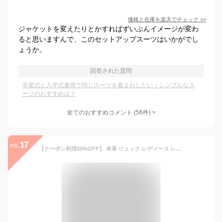
価格と在庫を
楽天
でチェック
>>
ジャケットを変えたりとかすればずいぶんイメージが変わ
ると思いますんで、このセットアップスーツはいかがでし
ょうか。
回答された質問
卒業式と入学式兼用で同じスーツを着まわしたい｜シンプルなス
ーツのおすすめは？
全てのおすすめコメント
(
56
件)
>
17
no.
【クーポン利用20%OFF】 本革 リュック レディース レザー 小さめ コンパクト 軽量 軽い 撥水 3way 旅行バッグ ショルダーバッグ 旅行 牛革 大人 シンプル かわいい おしゃれ 2way 防犯 MALTA 海外旅行 ブランド カジュアル ママリュック マザーズバッグ リュックサック