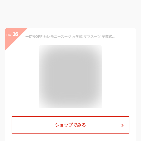
16
no.
〜47％OFF セレモニースーツ 入学式 ママスーツ 卒業式 母親 パンツ セットアップ 入園式 卒園式 お宮参り 七五三 レディース フォーマル 黒 ネイビー カジュアル おしゃれ コーデ かっこいい 試着チケット対象 【365日即日発送】
ショップでみる