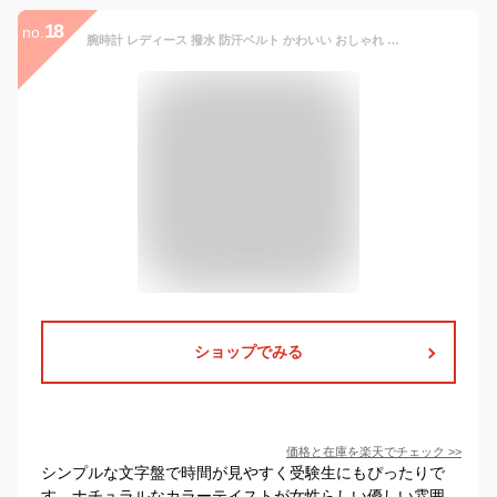
18
no.
腕時計 レディース 撥水 防汗ベルト かわいい おしゃれ アースカラー ナチュラル カジュアル ウォッチ ブランド 20代 30代 40代 日本製ムーブメント シンプル 見やすい プレゼント ギフト 1年間のメーカー保証付 メール便送料無料
ショップでみる
価格と在庫を
楽天
でチェック
>>
シンプルな文字盤で時間が見やすく受験生にもぴったりで
す。ナチュラルなカラーテイストが女性らしい優しい雰囲