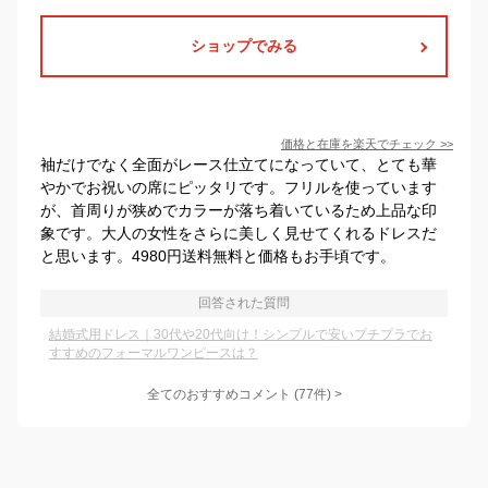
ショップでみる
価格と在庫を
楽天
でチェック
>>
袖だけでなく全面がレース仕立てになっていて、とても華
やかでお祝いの席にピッタリです。フリルを使っています
が、首周りが狭めでカラーが落ち着いているため上品な印
象です。大人の女性をさらに美しく見せてくれるドレスだ
と思います。4980円送料無料と価格もお手頃です。
回答された質問
結婚式用ドレス｜30代や20代向け！シンプルで安いプチプラでお
すすめのフォーマルワンピースは？
全てのおすすめコメント
(
77
件)
>