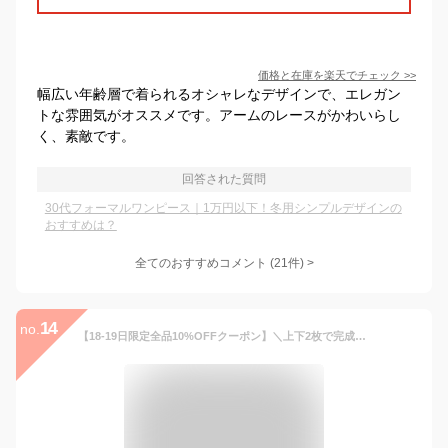
価格と在庫を
楽天
でチェック
>>
幅広い年齢層で着られるオシャレなデザインで、エレガン
トな雰囲気がオススメです。アームのレースがかわいらし
く、素敵です。
回答された質問
30代フォーマルワンピース｜1万円以下！冬用シンプルデザインの
おすすめは？
全てのおすすめコメント
(
21
件)
>
14
no.
【18-19日限定全品10%OFFクーポン】＼上下2枚で完成！／めくれてもお腹見えない◎インナーセット水着 UVカット率 99%以上 水着 レディース 体型カバー水着 UPF50+ ママ水着 セパレート 大きいサイズ レイヤード風 半袖ラッシュガードセット ショートパンツ