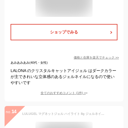
ショップでみる
価格と在庫を
楽天
でチェック
>>
あみあみあみ(40代・女性)
LALONA のクリスタルキャットアイジェル はダークカラー
が主できれいな立体感のあるジェルネイルになるので使い
やすいです
全てのおすすめコメント
(
1
件)
>
14
no.
LULUGEL マグネットジェル ハイライト 8g ジェルネイル マグネット マグネットネイル 磁石 ネイル用品 ネイルジェル マグネットジェルネイル (2.RF8002)