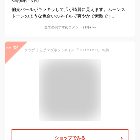
Kelly(50代・女性)
偏光パールがキラキラして爪が綺麗に見えます。ムーンス
トーンのような色合いのネイルで爽やかで素敵です。
全てのおすすめコメント
(
1
件)
>
12
no.
クラゲ くらげ マグネットネイル 『JELLY FISH』 W効果 マグネット＆エフェクト クリアカラー シアーカラー カラージェル ジェルネイル マグネット ジェル ジェルネイル カラー ポリッシュ ネイルジェル アートジェル ジェルネイル用品 爪 ネイル工房 にわちゃん
ショップでみる