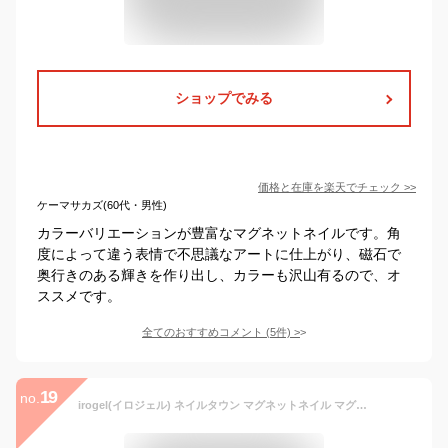
ショップでみる
価格と在庫を
楽天
でチェック
>>
ケーマサカズ(60代・男性)
カラーバリエーションが豊富なマグネットネイルです。角
度によって違う表情で不思議なアートに仕上がり、磁石で
奥行きのある輝きを作り出し、カラーも沢山有るので、オ
ススメです。
全てのおすすめコメント
(
5
件)
>
19
no.
irogel(イロジェル) ネイルタウン マグネットネイル マグネットアート (08 アトリア) ジェルネイル キャッツアイ ギャラクシー