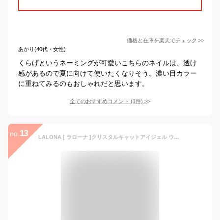
価格と在庫を
楽天
でチェック
>>
あかり(40代・女性)
くらげというネーミングが可愛いこちらのネイルは、透け
感があるので夏に向けて使いたくなりそう。濃い目カラー
に重ねてみるのもおしゃれだと思います。
全てのおすすめコメント
(
1
件)
>
13
no.
LALONA [ ラローナ ]クリスタルキャットアイジェル ウィンター( A55 ) ( 3g )ジェルネイル/ラメジェル/マグネットジェル/韓国キラキラネイル