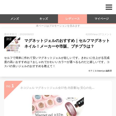
メンズ
キッズ
レディース
マイページ
本ページはプロモーションを含みます
最終更新日：2026/08/03
4200
View
27
コメント
決定
マグネットジェルのおすすめ｜セルフマグネット
ネイル！メーカーや市販、プチプラは？
セルフで簡単に作れて安いマグネットジェルが欲しいです。きれいに仕上がる完成
度の高いおすすめは？おしゃれでかわいいカラーが選べるものだと嬉しいです。コ
スパの良いジェルのおすすめを教えて！
キテミヨ-kitemiyo-編集部
1
no.
ネコジェル マグネットジェル全37色 内容量3g 安心の化粧品登録済 LED/UVライトどちらにも対応♪ ジェルネイル セルフネイル カラージェル ソークオフジェル マグネットネイル キャッツアイネイル