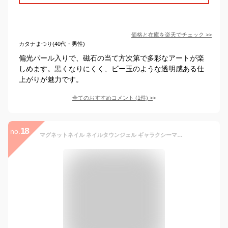
価格と在庫を
楽天
でチェック
>>
カタナまつり(40代・男性)
偏光パール入りで、磁石の当て方次第で多彩なアートが楽
しめます。黒くなりにくく、ビー玉のような透明感ある仕
上がりが魅力です。
全てのおすすめコメント
(
1
件)
>
18
no.
マグネットネイル ネイルタウンジェル ギャラクシーマグ galaxy 全20色 約3g入り 38ミクロンMIX 黒くなりにくい カラージェル ジェルネイル