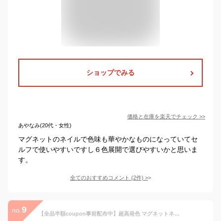
ショップでみる
価格と在庫を
楽天
でチェック
>>
あやなみ(20代・女性)
マグネットのネイルで色味も華やかなものになっていてセ
ルフで使いやすいですし６色展開で選びやすいかと思いま
す。
全てのおすすめコメント
(
2
件)
>
9
no.
【全品半額coupon事前配布中】超高発色 マグネットネイル フルーツの果汁のような透明感あふれる 「FruitMagnet」 カラージェル ジェルネイル クリアカラー フルーツマグネット ネイルジェル アートジェル ジェルネイル用品 爪 カラージェルネイル ネイル工房 にわちゃん