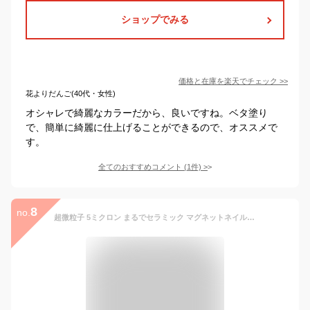
ショップでみる
価格と在庫を
楽天
でチェック
>>
花よりだんご(40代・女性)
オシャレで綺麗なカラーだから、良いですね。ベタ塗り
で、簡単に綺麗に仕上げることができるので、オススメで
す。
全てのおすすめコメント
(
1
件)
>
8
no.
超微粒子 5ミクロン まるでセラミック マグネットネイル カラージェル irogel MGシリーズ vol.3 5micron Magnet 黒くなりにくい 全6色 約3g入り セルフネイル ジェルネイル