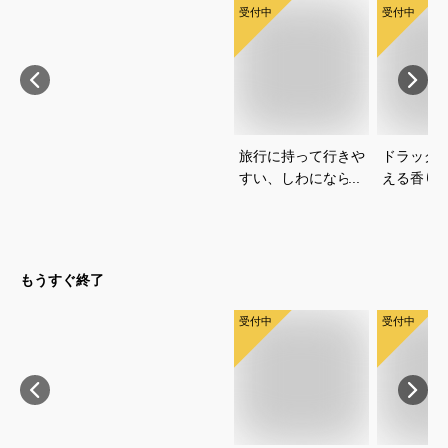
受付中
受付中
旅行に持って行きや
ドラッグ
すい、しわにならな
える香り
い子供用ワンピース
ンプーで
のおすすめを教えて
緒に使い
ください
すめは？
もうすぐ終了
受付中
受付中