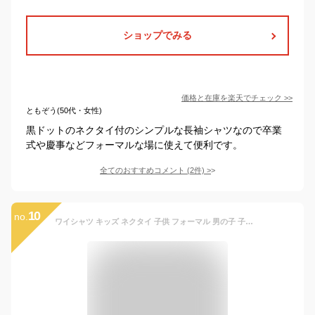
ショップでみる
価格と在庫を
楽天
でチェック
>>
ともぞう(50代・女性)
黒ドットのネクタイ付のシンプルな長袖シャツなので卒業
式や慶事などフォーマルな場に使えて便利です。
全てのおすすめコメント
(
2
件)
>
10
no.
ワイシャツ キッズ ネクタイ 子供 フォーマル 男の子 子供服 Yシャツ チーフ 卒業式 中学生 小学校 入学準備 セット 入園式 卒園式 結婚式 発表会 白 水色 七五三 入学式 冠婚葬祭 110cm 120cm 130cm 140cm 150cm 160cm 165cm 入学祝い【RCP】●