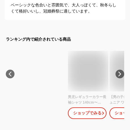
ベーシックな色合いと雰囲気で、大人っぽくて、秋冬らし
くて格好いいし、冠婚葬祭に適しています。
ランキング内で紹介されている商品
男児レギュラーカラー長
【男の子長
袖シャツ 140cm〜
ュニア ワイ
170cm (卒業式 入学 制
140〜160cm
ショップでみる
ショッ
服 慶事 フォーマル 発表
160】【開
会)
換不可】【
ツ ブラウス 
キッズ ジュ