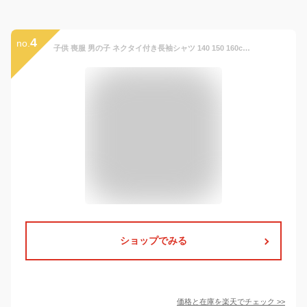
4
no.
子供 喪服 男の子 ネクタイ付き長袖シャツ 140 150 160cm(8893-5600) CHOPIN/ショパン[ジュニア フォーマル 冠婚葬祭 発表会 合唱コンクール 衣装 小学校 卒業式 中学校 受験 法事 葬式 通学 白 ホワイト 無地]
ショップでみる
価格と在庫を
楽天
でチェック
>>