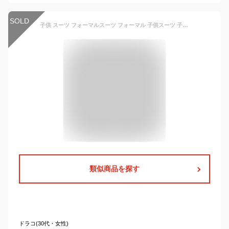
SOLD
子供 スーツ フォーマルスーツ フォーマル 子供スーツ 子供服 ベビー 長袖シャツ 男の子 タキシードキッズ 赤ちゃんスーツ 3色 ロンパース 入園式 入学式 ピアノ 卒業式 入学式 結婚式 発表会 1-2歳お誕生日祝い
類似商品を探す
ドラコ(30代・女性)