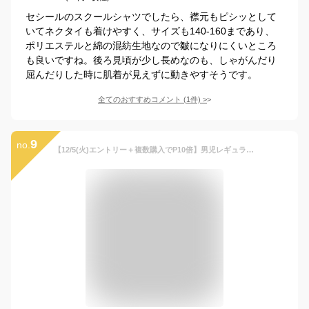
セシールのスクールシャツでしたら、襟元もピシッとして
いてネクタイも着けやすく、サイズも140-160まであり、
ポリエステルと綿の混紡生地なので皺になりにくいところ
も良いですね。後ろ見頃が少し長めなのも、しゃがんだり
屈んだりした時に肌着が見えずに動きやすそうです。
全てのおすすめコメント
(
1
件)
>
9
no.
【12/5(火)エントリー＋複数購入でP10倍】男児レギュラーカラー長袖シャツ 140cm～170cm (卒業式 入学 制服 慶事 フォーマル 発表会)