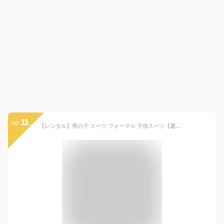
11
no.
【レンタル】男の子 スーツ フォーマル 子供スーツ【選べる半袖長袖シャツ】【靴セット】おとこのこ 男子フォーマルシャツパンツ サスペンダー付き dwby009【110 120 130 夏 夏 男子 男の子 ネクタイ 結婚式 写真撮影 発表会 入園 入学 ピアノ】【B07】送料無料