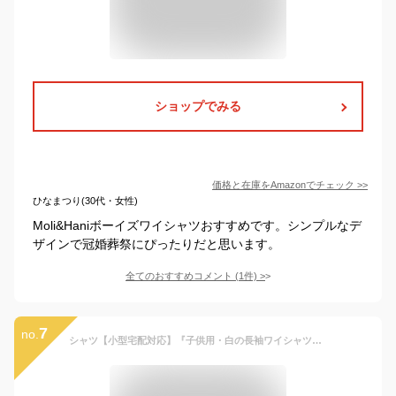
ショップでみる
価格と在庫を
Amazon
でチェック
>>
ひなまつり(30代・女性)
Moli&Haniボーイズワイシャツおすすめです。シンプルなデ
ザインで冠婚葬祭にぴったりだと思います。
全てのおすすめコメント
(
1
件)
>
7
no.
シャツ【小型宅配対応】『子供用・白の長袖ワイシャツと黒いネクタイのセット（大サイズ 130-160cm）』 男の子 スクール フォーマルシャツ キッズフォーマル ワイシャツ 長そで 発表会 結婚式 学校 卒業 七五三 法事 法要 スノーホワイト 130・140・150・160 【CC-Princess】