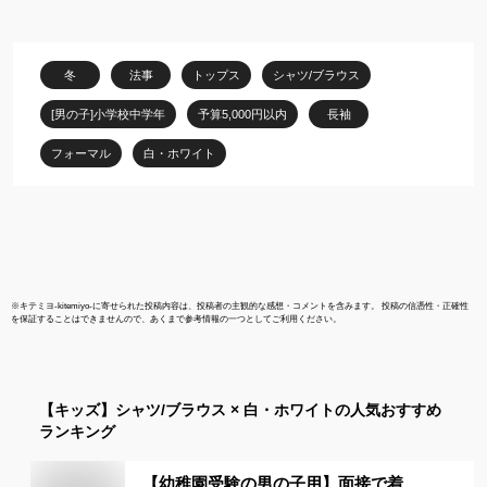
マル 卒業式
冬
法事
トップス
シャツ/ブラウス
[男の子]小学校中学年
予算5,000円以内
長袖
フォーマル
白・ホワイト
※
キテミヨ-kitemiyo-
に寄せられた投稿内容は、投稿者の主観的な感想・コメントを含みます。 投稿の信憑性・正確性
を保証することはできませんので、あくまで参考情報の一つとしてご利用ください。
【キッズ】
シャツ/ブラウス × 白・ホワイト
の人気おすすめ
ランキング
【幼稚園受験の男の子用】面接で着