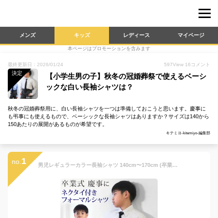
メンズ
キッズ
レディース
マイページ
本ページはプロモーションを含みます
最終更新日：2026/01/24
597
View
16
コメント
決定
【小学生男の子】秋冬の冠婚葬祭で使えるベーシ
ックな白い長袖シャツは？
秋冬の冠婚葬祭用に、白い長袖シャツを一つは準備しておこうと思います。慶事に
も弔事にも使えるもので、ベーシックな長袖シャツはありますか？サイズは140から
150あたりの展開があるものが希望です。
キテミヨ-kitemiyo-編集部
1
no.
男児レギュラーカラー長袖シャツ 140cm〜170cm (卒業式 入学 制服 慶事 フォーマル 発表会)