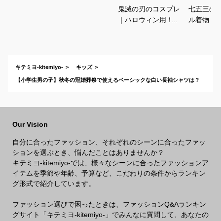
鬼滅の刃のコスプレ
七五三の
｜ハロウィン用！キ
ル着物（
ッズのなりきり人気
ワンタッ
衣装のおすすめは？
宅で簡単
きるおす
キテミヨ-kitemiyo-
キッズ
【小学生男の子】秋冬の冠婚葬祭で使えるベーシックな白い長袖シャツは？
Our Vision
自分に合ったファッション、それぞれのシーンに合ったファッ
ションを選ぶとき、悩んだことはありませんか？
キテミヨ-kitemiyo-では、様々なシーンに合ったファッションア
イテムを季節や年齢、予算など、こだわりの条件からランキン
グ形式で紹介しています。
ファッション選びで困ったときは、ファッションQ&Aランキン
グサイト「キテミヨ-kitemiyo-」でみんなに質問して、あなたの