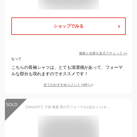
ショップでみる
価格と在庫を
楽天
でチェック
>>
なって
こちらの長袖シャツは、とても清潔感があって、フォーマ
ルな部分も現れますのでオススメです！
全てのおすすめコメント
(
4
件)
>
SOLD
【30%OFF】子供 喪服 男の子フォーマル2点セット(ネクタイ付き長袖シャツ/ハーフパンツ) 1473-5400-5600-set CHOPIN deux/ショパンドゥ[ジュニア 結婚式 発表会 合唱コンクール 中学校 受験 礼服 葬式 冠婚葬祭 無地 黒 ブラック]