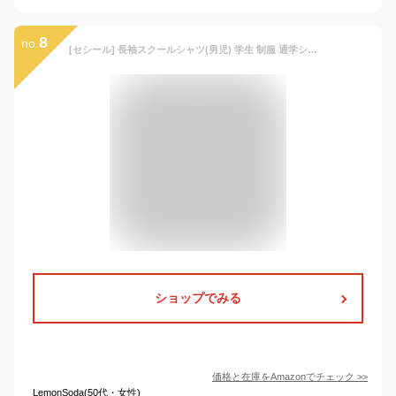
8
no.
[セシール] 長袖スクールシャツ(男児) 学生 制服 通学シャツ 男子 TH-1155 ホワイトA(角衿) 日本 140 (日本サイズ140 相当)
ショップでみる
価格と在庫を
Amazon
でチェック
>>
LemonSoda(50代・女性)