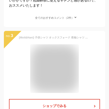
いかがですか？冠婚葬祭に使えるキチンと感があるので、
おススメいたします！
全てのおすすめコメント（2件）
3
no.
[Moli&Hani] 子供シャツ オックスフォード 長袖シャツ 男の子 キッズ 子供服 白 無地 ワイシャツ フォーマル ボタンシャツ 入学式 発表会 七五三 卒業スーツ ピアノ 結婚式 110 120 130 140 150 160 cm
ショップでみる