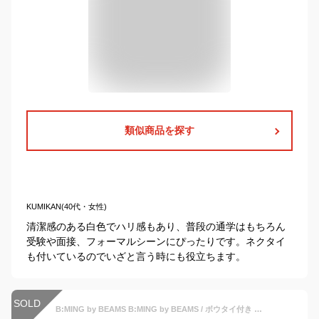
類似商品を探す
KUMIKAN(40代・女性)
清潔感のある白色でハリ感もあり、普段の通学はもちろん
受験や面接、フォーマルシーンにぴったりです。ネクタイ
も付いているのでいざと言う時にも役立ちます。
SOLD
B:MING by BEAMS B:MING by BEAMS / ボウタイ付き シャツ(90~130cm) フォーマル オケージョン セレモニー 入園入学 卒園卒業 ビーミング ライフストア バイ ビームス シャツ/ブラウス 長袖シャツ ホワイト ピンク イエロー ブルー【送料無料】