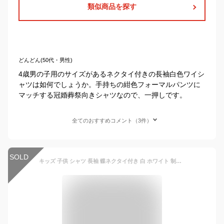
類似商品を探す
どんどん(50代・男性)
4歳男の子用のサイズがあるネクタイ付きの長袖白色ワイシ
ャツは如何でしょうか。手持ちの紺色フォーマルパンツに
マッチする冠婚葬祭向きシャツなので、一押しです。
全てのおすすめコメント（3件）
SOLD
キッズ 子供 シャツ 長袖 蝶ネクタイ付き 白 ホワイト 制服 コットン オックス 卒業式 入学式 卒園 スクール 男の子 冠婚葬祭 七五三 発表会 110cm 120cm 130cm 140cm 150cm 160cm 170cm ワイシャツ Yシャツ カッターシャツ フォーマル 入学準備