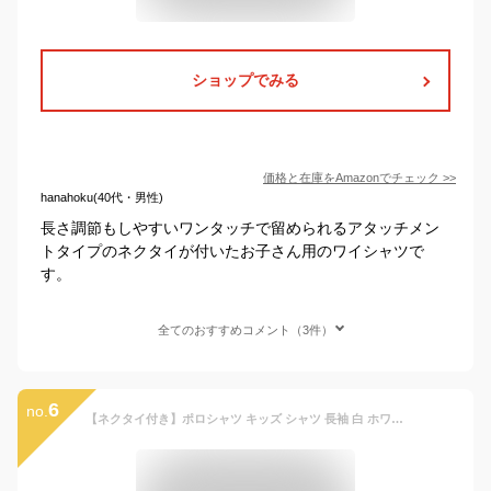
ショップでみる
価格と在庫を
Amazon
でチェック
>>
hanahoku(40代・男性)
長さ調節もしやすいワンタッチで留められるアタッチメン
トタイプのネクタイが付いたお子さん用のワイシャツで
す。
全てのおすすめコメント（3件）
6
no.
【ネクタイ付き】ポロシャツ キッズ シャツ 長袖 白 ホワイト フォーマル 子供服 コットン 制服 ワイシャツ スクール Yシャツ 通園 通学 小学生 男の子 子供シャツ ネクタイ付き 無地 80cm-130cm 入園式 入学式 卒業式 発表会 スーツインナー イベント こども お受験 面接