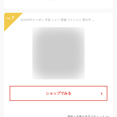
7
no.
16％OFFクーポン 子供 シャツ 長袖 ワイシャツ 男の子 フォーマル 長袖シャツ カッターシャツ キッズ 白シャツ ボタンダウン フォーマルシャツ 子供シャツ トップス 4タイプ Yシャツ ネクタイ付き カフス 七五三 入学 卒園式 行事 冠婚葬祭 ピアノ 発表会 結婚式 白 黒 即納
ショップでみる
価格と在庫を
楽天
でチェック
>>