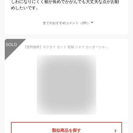
しわになりにくく裾が長めでかがんでも大丈夫な点がお勧
めしたいです。
全てのおすすめコメント（3件）
SOLD
【送料無料】ネクタイ セット 長袖 シャツ カッターシャツ ワイシャツ ネクタイ付き 長袖 キッズ 男の子 高学年 140cm 150cm 160cm 170cm ジュニア 男児 制服 白 ホワイト 青 サックス カラーシャツ Yシャツ フォーマル 学生服 冠婚葬祭 結婚式 入学式 卒業式 スーツ 用
類似商品を探す