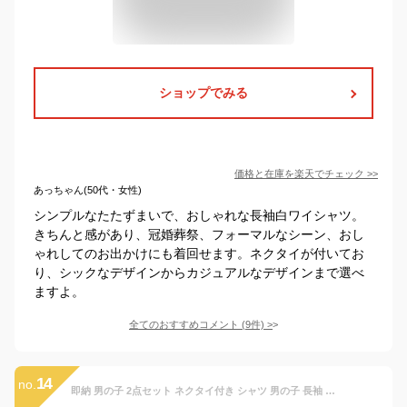
ショップでみる
価格と在庫を
楽天
でチェック
>>
あっちゃん(50代・女性)
シンプルなたたずまいで、おしゃれな長袖白ワイシャツ。
きちんと感があり、冠婚葬祭、フォーマルなシーン、おし
ゃれしてのお出かけにも着回せます。ネクタイが付いてお
り、シックなデザインからカジュアルなデザインまで選べ
ますよ。
全てのおすすめコメント
(
9
件)
>
14
no.
即納 男の子 2点セット ネクタイ付き シャツ 男の子 長袖 フォーマルシャツ 子供シャツ 白シャツ フォーマル シャツ ワイシャツ 子供服 フォーマル 子供 発表会 入学式 誕生日 入園式 男の子服 キッズ こども 七五三 無地 定番 ホワイト ブラック プレゼント 送料無料