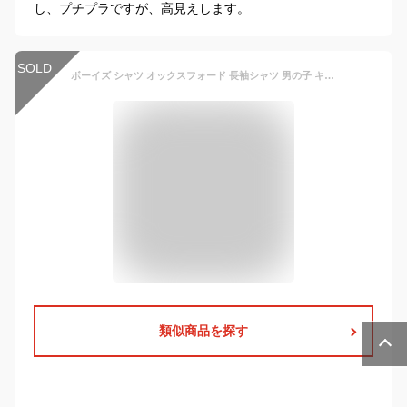
し、プチプラですが、高見えします。
SOLD
ボーイズ シャツ オックスフォード 長袖シャツ 男の子 キッズ 子供服 無地 黒 白 ワイシャツ フォーマル ボタンシャツ 春夏秋冬 カジュアル 入学式 卒業式 発表会 120cm~160cm (120, ホワイト)
類似商品を探す