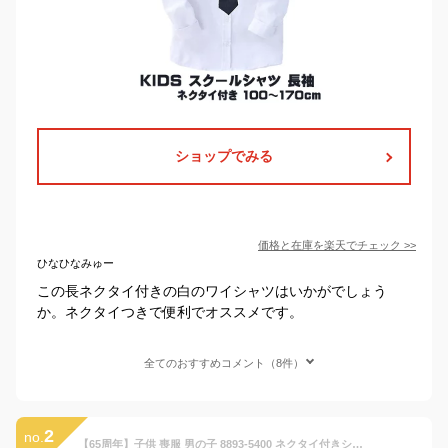
ショップでみる
価格と在庫を
楽天
でチェック
>>
ひなひなみゅー
この長ネクタイ付きの白のワイシャツはいかがでしょう
か。ネクタイつきで便利でオススメです。
全てのおすすめコメント（8件）
2
no.
【65周年】子供 喪服 男の子 8893-5400 ネクタイ付きシャツ 長袖/キッズ 100 110 120 130cm CHOPIN/ショパン[フォーマル Yシャツ 小学校 受験 葬式 冠婚葬祭 法事 結婚式 発表会 合唱コンクール 衣装 白 ホワイト 無地 制服]