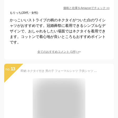
価格と在庫を
Amazon
でチェック
>>
もりっち(20代・女性)
かっこいいストライプの柄のネクタイがついた白のワイシ
ャツがおすすめです。冠婚葬祭に着用できるシンプルなデ
ザインで、おしゃれをしたい場面ではネクタイを着用でき
ます。コットンで着心地が良いところもおすすめポイント
です。
全てのおすすめコメント
(
1
件)
>
13
no.
即納 ネクタイ付き 男の子 フォーマルシャツ 子供シャツ シャツ 長袖 フォーマル 子供服 シャツ ワイシャツ 供発表会入学式 キッズ ジュニア 紳士服 七五三 入学式 誕生日 入園式 ホワイト ブラック ブルー 90cm 100cm 110cm 120cm 130cm 140cm 150cm 160cm 170cm