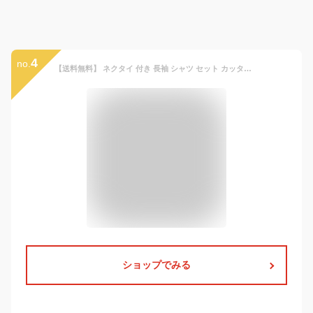
4
no.
【送料無料】 ネクタイ 付き 長袖 シャツ セット カッターシャツ ワイシャツ 男の子 キッズ 用 子供 ボタンダウン 角襟 白シャツ オックスフォード 綿混 無地 白 ホワイト 100cm 110cm 120cm 130cm フォーマル ウエア ウェア スクール 保育園 幼稚園 小学生 卒園式 入学式
ショップでみる