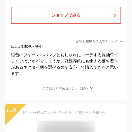
ショップでみる
価格と在庫を
楽天
でチェック
>>
はなまる(50代・男性)
紺色のフォーマルパンツとおしゃれにコーデする長袖ワイ
シャツはいかがでしょうか。冠婚葬祭にも使える落ち着き
があるネクタイ柄を選べるので安心して購入できると思い
ます。
全てのおすすめコメント（2件）
9
no.
[Amazon限定ブランド] Moli&Hani 子供シャツ 半袖シャツ ネクタイ付け 男の子 キッズ 子供服 白 無地 ワイシャツ フォーマル ボタンシャツ 入学式 発表会 七五三 卒業スーツ 結婚式