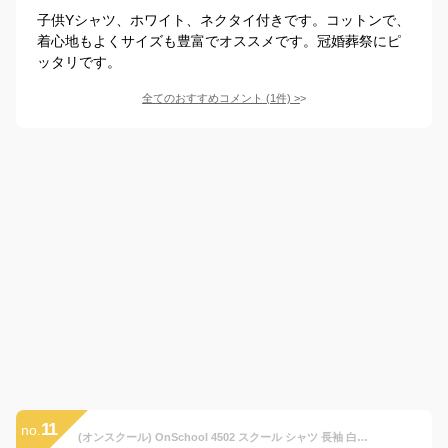
子供Yシャツ、ホワイト、ネクタイ付きです。コットンで、
着心地もよくサイズも豊富でオススメです。冠婚葬祭にピ
ッタリです。
全てのおすすめコメント
(
1
件)
>
11
no.
(オンスクール) OnSchool 4502 スクール シャツ 長袖 白 ブルー ドット柄 ネクタイ付 レギュラーカラー オックス 140 150 160 170 中国製 (白 160)