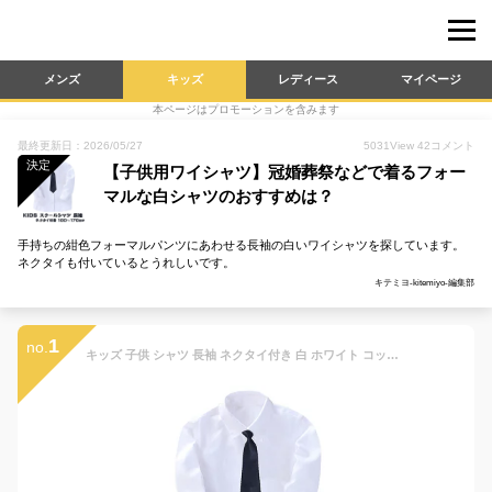
メンズ
キッズ
レディース
マイページ
本ページはプロモーションを含みます
最終更新日：2026/05/27
5031
View
42
コメント
決定
【子供用ワイシャツ】冠婚葬祭などで着るフォー
マルな白シャツのおすすめは？
手持ちの紺色フォーマルパンツにあわせる長袖の白いワイシャツを探しています。
ネクタイも付いているとうれしいです。
キテミヨ-kitemiyo-編集部
1
no.
キッズ 子供 シャツ 長袖 ネクタイ付き 白 ホワイト コットン オックス 入学式 男の子 入園式 卒園式 入学式 ワイシャツ 発表会 フォーマル 結婚式 法事 喪服 卒業式 七五三 Yシャツ 90cm 100cm 110cm 120cm 130cm 140cm 150cm 160 170cm 入学準備 制服