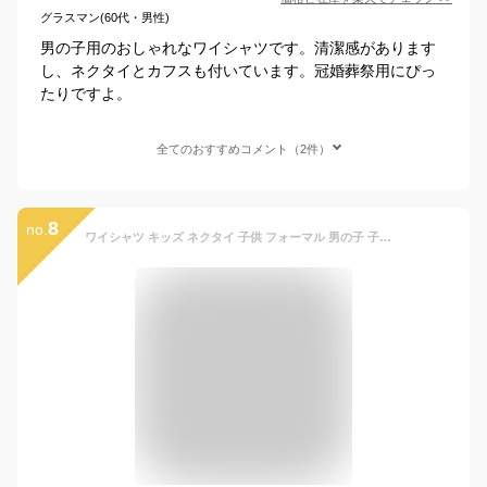
グラスマン(60代・男性)
男の子用のおしゃれなワイシャツです。清潔感があります
し、ネクタイとカフスも付いています。冠婚葬祭用にぴっ
たりですよ。
全てのおすすめコメント（2件）
8
no.
ワイシャツ キッズ ネクタイ 子供 フォーマル 男の子 子供服 Yシャツ チーフ 卒業式 中学生 小学校 入学準備 セット 入園式 卒園式 結婚式 発表会 白 水色 七五三 入学式 冠婚葬祭 110cm 120cm 130cm 140cm 150cm 160cm 165cm 入学祝い【RCP】●