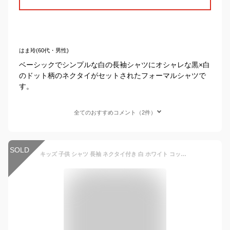
はま玲(60代・男性)
ベーシックでシンプルな白の長袖シャツにオシャレな黒×白
のドット柄のネクタイがセットされたフォーマルシャツで
す。
全てのおすすめコメント（2件）
SOLD
キッズ 子供 シャツ 長袖 ネクタイ付き 白 ホワイト コットン 入学式 入園 卒園 ワイシャツ 発表会 オックス 男の子 ワイシャツ フォーマル 結婚式 卒業式 七五三 入学準備 制服 冠婚葬祭 ブルー ホワイト 100 110 120 130 140 150 160 170