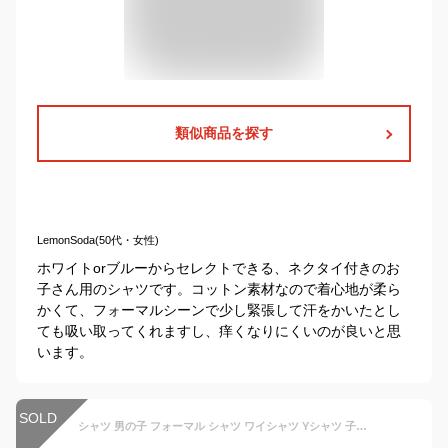
類似商品を探す
LemonSoda(50代・女性)
ホワイトorブルーからセレクトできる、ネクタイ付きのお
子さん用のシャツです。コットン素材なので着心地が柔ら
かくて、フォーマルシーンで少し緊張して汗をかいたとし
ても吸い取ってくれますし、痒くなりにくいのが良いと思
います。
SOLD
シャツ 男の子 フォーマル シャツ ワイシャツ Yシャツ 子供シャツ 長袖 無地 カッターシャツ 子供服 フォーマル キッズ ジュニア 入園式 入学式 卒園式 卒業式 発表会 七五三 ホワイト ブラック 90 100 110 120 130 140 150 160 170cm