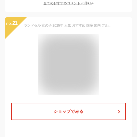
全てのおすすめコメント
(
8
件)
>
21
no.
ランドセル 女の子 2025年 人気 おすすめ 国産 国内 フルール エスポワール A4 ファイル 小学生 小学校 入学 堀江鞄製造 ラン活 日本
ショップでみる