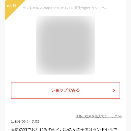
9
no.
ランドセル 2025年モデル セイバン 天使のはね ランドセル モデルロイヤル クリスタル MR22G 女の子用 軽い カワイイ 軽量 送料無料 おまけ付き 修理保証ランドセル
ショップでみる
価格と在庫を
楽天
でチェック
>>
はま玲(60代・男性)
天使の羽でおなじみのセイバンの女の子向けランドセルで