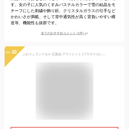
す。女の子に人気のくすみパステルカラーで雪の結晶をモ
チーフにした刺繍や飾り鋲、クリスタルガラスの引手など
かわいさが満載、そして背中通気性が高く背負いやすい構
造等、機能性も抜群です。
全てのおすすめコメント
(
1
件)
>
10
no.
ふわりぃランドセル 正規品 アウトレット [プラチナセレクト 女の子 2022-2023年度モデル] 型落ち 軽量 軽い 大容量 光る 反射 日本製 チェストベルト 新品 紫 水色 キャメル ピンク 6年間修理保証 協和 かわいい おしゃれ A4フラットファイル対応 タブレットPC対応