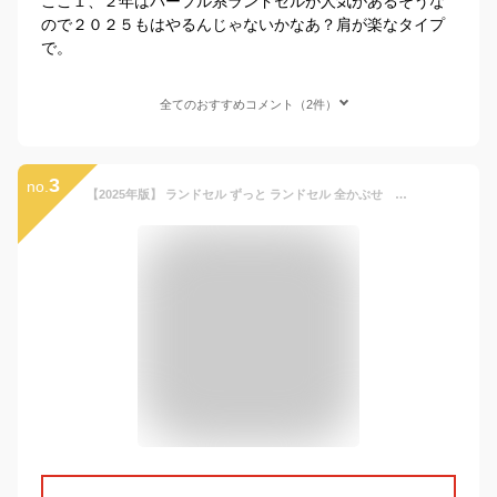
ここ１、２年はパープル系ランドセルが人気があるそうな
ので２０２５もはやるんじゃないかなあ？肩が楽なタイプ
で。
全てのおすすめコメント（2件）
3
no.
【2025年版】 ランドセル ずっと ランドセル 全かぶせ ミモザ フィットちゃん 女の子 シンプル 軽量 A4フラットファイル対応 くすみカラー ニュアンスカラー ミント ホワイト ピンク ラベンダー キャメル グレージュ クラリーノ 日本製 国産