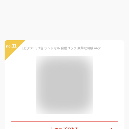
11
no.
[ビダスー] 3色 ランドセル 自動ロック 豪華な刺繍 a4フラットファイル対応 高級合革 ランドセル 女の子 超軽量 撥水加工 ワンタッチロック 新学期お祝い 小学生通学鞄 6 SS44V (ライトブルー)
ショップでみる