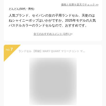
価格と在庫を
楽天
でチェック
>>
どんどん(50代・男性)
人気ブランド、セイバンの女の子用ランドセル、天使のは
ねシャイニーポップはいかがですか。2025年モデルの人気
パステルカラーのランドセルなので、おすすめです。
全てのおすすめコメント
(
1
件)
>
7
no.
ランドセル 【即納】MARY QUANT マリークヮント マリクワ デイジーストライプ mqr-23011 女の子 クラリーノ 6年間保証 A4フラット 日本製 人気 おしゃれ 異素材 花 パステル ピンク ブラック ブランド 【当日出荷15時】