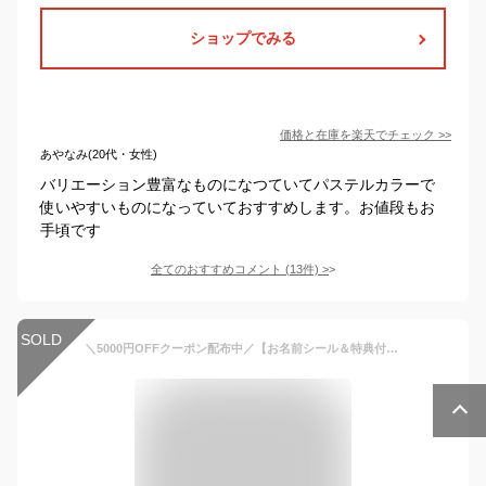
ショップでみる
価格と在庫を
楽天
でチェック
>>
あやなみ(20代・女性)
バリエーション豊富なものになつていてパステルカラーで
使いやすいものになっていておすすめします。お値段もお
手頃です
全てのおすすめコメント
(
13
件)
>
SOLD
＼5000円OFFクーポン配布中／【お名前シール＆特典付】mezzo piano メゾピアノ ランドセル 女の子 ガーリーリボン ベーシック 2024年 キューブ型 日本製 お洒落 ブランド 百貨店 入学祝い ギフト 5歳 6年保証 おすすめ 送料無料 人気色 おしゃれ 誕生日 プレゼント