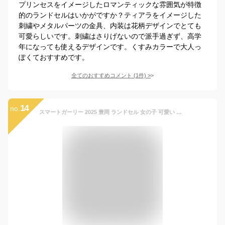
プリンセスをイメージしたロマンティックな雰囲気が特徴
的のランドセルはいかがですか？ティアラをイメージした
刺繍やメタルパーツの金具、内装は花柄デザインでとても
可愛らしいです。刺繍はさりげないので派手過ぎず、高学
年になっても使えるデザインです。くすみカラーで大人っ
ぽくておすすめです。
全てのおすすめコメント
(
1
件)
>
14
no.
スマートガーリー 2025 豊岡 ランドセル 女の子 可愛い かわいい おしゃれ 2025年 メーカー 日本製 国産 入学 卒園 プレゼント ブランド ランドセルカバー 赤 黒 ブラック ブラウン パープル キャメル ピンク シェルピンク 小学生 小学校 通学 人気 ランキング