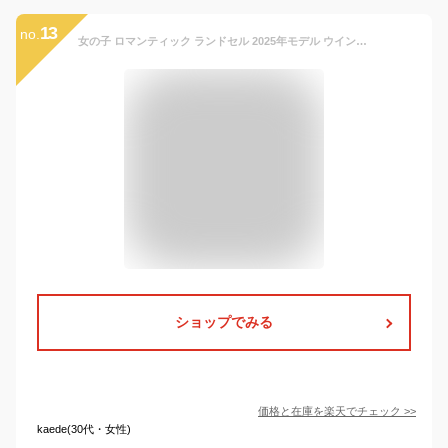
13
no.
女の子 ロマンティック ランドセル 2025年モデル ウイング背カン 日本製 A4フラットファイル対応 クラリーノ 6年間保証 レース ティアラ おしゃれ かわいい 高級感 刺繍 6年生まで持てる 人気 LIRICO リリコ
ショップでみる
価格と在庫を
楽天
でチェック
>>
kaede(30代・女性)