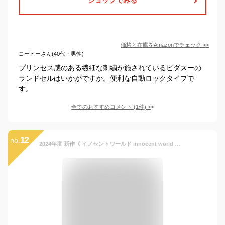
価格と在庫を
Amazon
でチェック
>>
コーヒーさん(40代・男性)
プリンセス感のある繊細な刺繍が施されているビダスーの
ランドセルはいかがですか。便利な自動ロックタイプで
す。
全てのおすすめコメント
(
1
件)
>
12
no.
2024年度 新作《 イノセントワールド innocent world クラッシーアリス 》 豪華な刺繍、優しいカラー♪ ランドセル 女の子 人気 ブランド 色 ピンク さくら 桜色 PINK ブルー 水色 紺 ネイビー コン ベージュ