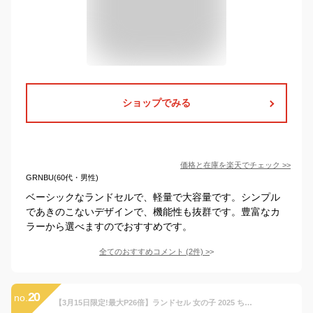
ショップでみる
価格と在庫を
楽天
でチェック
>>
GRNBU(60代・男性)
ベーシックなランドセルで、軽量で大容量です。シンプル
であきのこないデザインで、機能性も抜群です。豊富なカ
ラーから選べますのでおすすめです。
全てのおすすめコメント
(
2
件)
>
20
no.
【3月15日限定!最大P26倍】ランドセル 女の子 2025 ちょうちょとリボン プチ パピヨネ ウイング背カン 赤ずきんのランドセル シンプル かわいい 刺繍 ナース鞄工 おしゃれ 北欧 ナチュラル an-1001 6年保証