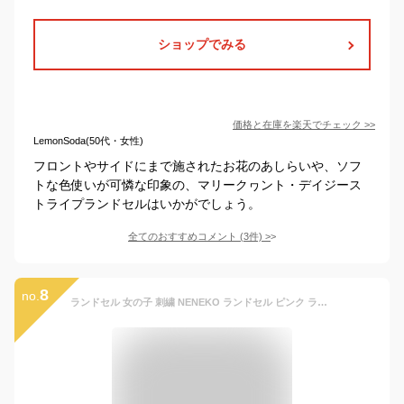
ショップでみる
価格と在庫を
楽天
でチェック
>>
LemonSoda(50代・女性)
フロントやサイドにまで施されたお花のあしらいや、ソフ
トな色使いが可憐な印象の、マリークヮント・デイジース
トライプランドセルはいかがでしょう。
全てのおすすめコメント
(
3
件)
>
8
no.
ランドセル 女の子 刺繍 NENEKO ランドセル ピンク ランドセル 紫 ランドセル 女の子 ピンク ランドセル アウトレット ピンク ランドセル 女の子 おしゃれ ランドセル女の子 ランドセル紫 2024 ランドセル 女の子 ランドセル 刺繍 2024年 ランドセル 軽い