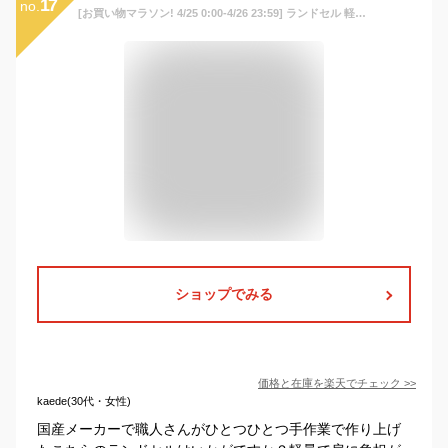
17
no.
[お買い物マラソン! 4/25 0:00-4/26 23:59] ランドセル 軽量 kazama 国産 日本産 軽い おしゃれ 自動ロック A4フラットファイル対応 クラリーノ おまけ付き ランドセルカバー レインカバー カザマランドセル ゴールド金具 ニュアンスカラー
ショップでみる
価格と在庫を
楽天
でチェック
>>
kaede(30代・女性)
国産メーカーで職人さんがひとつひとつ手作業で作り上げ