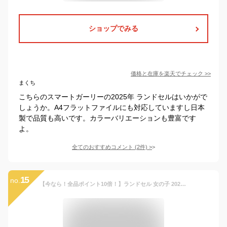
ショップでみる
価格と在庫を
楽天
でチェック
>>
まくち
こちらのスマートガーリーの2025年 ランドセルはいかがで
しょうか。A4フラットファイルにも対応していますし日本
製で品質も高いです。カラーバリエーションも豊富です
よ。
全てのおすすめコメント
(
2
件)
>
15
no.
【今なら！全品ポイント10倍！】ランドセル 女の子 2027年 人気 おすすめ 国産 国内 ダスティ エスポワール A4 ファイル 小学生 小学校 入学 堀江鞄製造 ラン活 日本