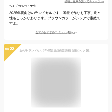
価格と在庫を
楽天
でチェック
>>
ちょプラ(40代・女性)
2025年度向けのランドセルです。国産で作りも丁寧、耐久
性もしっかりあります。ブラウンカラーがシックで素敵で
すよ。
全てのおすすめコメント
(
4
件)
>
22
no.
女の子 ランドセル 7年保証 返品保証 刺繍 自動ロック 国産素材 A4フラット クーロン ゴールド シャンパン フロロ Coulomb 激安 国産素材 防犯ブザー 0066 0090 0080 0088 おまけ付き 2025