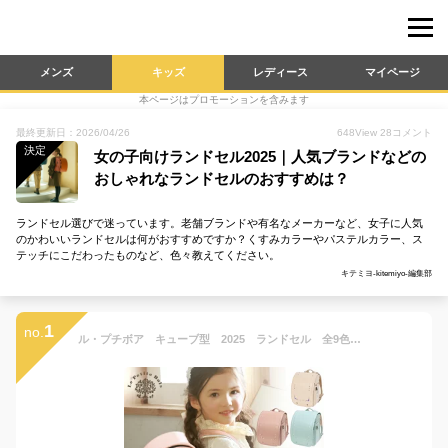
メンズ
キッズ
レディース
マイページ
本ページはプロモーションを含みます
最終更新日：2026/04/26
648
View
28
コメント
決定
女の子向けランドセル2025｜人気ブランドなどの
おしゃれなランドセルのおすすめは？
ランドセル選びで迷っています。老舗ブランドや有名なメーカーなど、女子に人気
のかわいいランドセルは何がおすすめですか？くすみカラーやパステルカラー、ス
テッチにこだわったものなど、色々教えてください。
キテミヨ-kitemiyo-編集部
1
no.
ル・プチボア キューブ型 2025 ランドセル 全9色 A4フラット対応 sb-mr-qb ＜森ガール＞