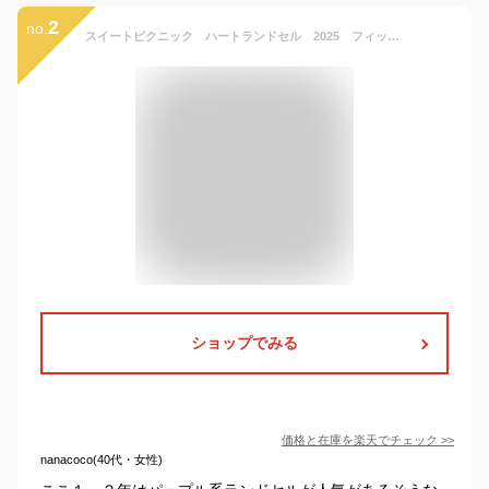
2
no.
スイートピクニック ハートランドセル 2025 フィットちゃん＜R＞ ランドセル 全6色 デカポケ搭載 sb-picnic [R_C]
ショップでみる
価格と在庫を
楽天
でチェック
>>
nanacoco(40代・女性)