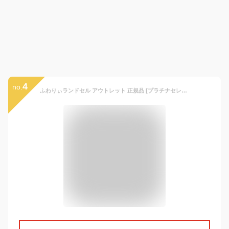
4
no.
ふわりぃランドセル アウトレット 正規品 [プラチナセレクト 女の子 2025年度モデル] 型落ち チェストベルト 日本製 軽量 軽い 協和 紫 ピンク 新品 公式 可愛い 青 ネイビー 6年間修理保証 大容量 大きい 反射 光る かわいい ハート A4フラットファイル タブレットPC