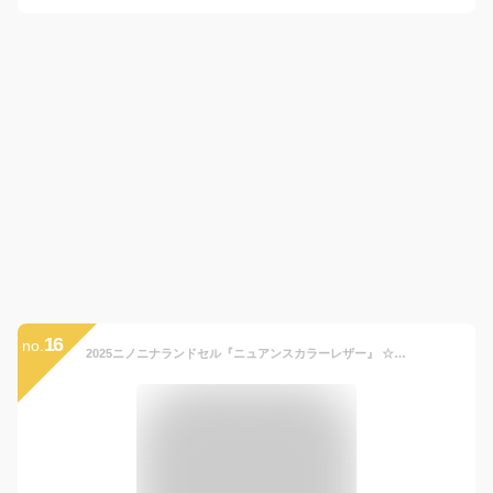
16
no.
2025ニノニナランドセル『ニュアンスカラーレザー』 ☆身幅調整が出来るランドセル☆日本製／フィットちゃん／ワンタッチロック／A4フラットファイル対応／牛革／くすみカラー／6年間保証／男の子／女の子