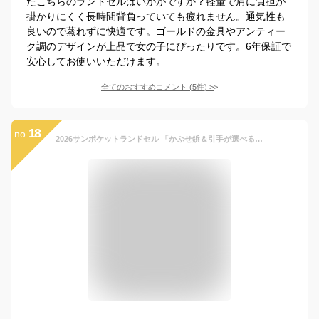
たこちらのランドセルはいかがですか？軽量で肩に負担が
掛かりにくく長時間背負っていても疲れません。通気性も
良いので蒸れずに快適です。ゴールドの金具やアンティー
ク調のデザインが上品で女の子にぴったりです。6年保証で
安心してお使いいただけます。
全てのおすすめコメント
(
5
件)
>
18
no.
2026サンポケットランドセル 「かぶせ鋲＆引手が選べる」 カラフルファスナー ハニークローバー ランドセル 女の子 2026 日本製 人気 A4フラットファイル対応 軽い 軽量 ピンク ミント クリーム ピンク ベージュ 水色 紫 赤 カザマランドセル