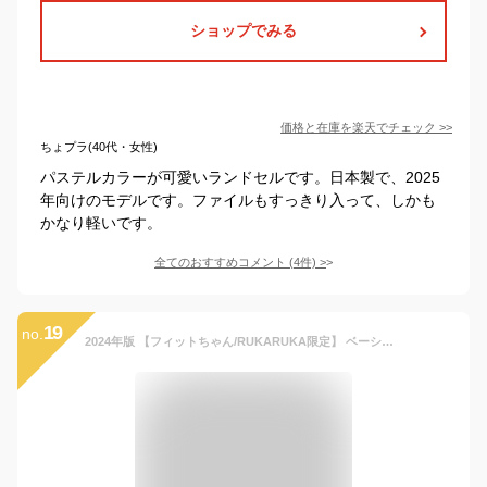
ショップでみる
価格と在庫を
楽天
でチェック
>>
ちょプラ(40代・女性)
パステルカラーが可愛いランドセルです。日本製で、2025
年向けのモデルです。ファイルもすっきり入って、しかも
かなり軽いです。
全てのおすすめコメント
(
4
件)
>
19
no.
2024年版 【フィットちゃん/RUKARUKA限定】 ベーシック ランドセル クラリーノエフ 男の子 女の子 全16色 マチ13.5cm 榮伸 【特典付き】【レビューキャンペーン中】 オリジナル 限定 シンプル 大容量 軽量 軽い