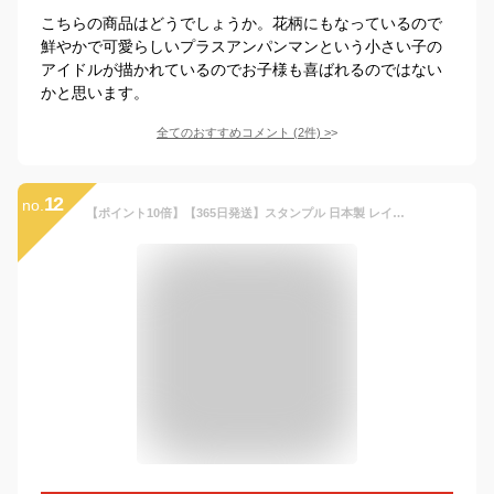
こちらの商品はどうでしょうか。花柄にもなっているので
鮮やかで可愛らしいプラスアンパンマンという小さい子の
アイドルが描かれているのでお子様も喜ばれるのではない
かと思います。
全てのおすすめコメント
(
2
件)
>
12
no.
【ポイント10倍】【365日発送】スタンプル 日本製 レインブーツ キッズ 女の子 レインシューズ 柔らかい 履きやすい かわいい 長靴 雨靴 雪遊び 男の子 靴 おしゃれ ジュニア キッズ ベビー stample 13cm 14cm 15cm 16cm 17cm 18cm 19cm 20cm 子供 小学生 75005