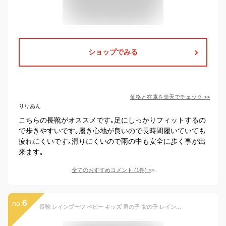
ショップでみる
価格と在庫を
楽天
でチェック
>>
りりあん
こちらの長靴がオススメです｡足にしっかりフィットするの
で歩きやすいです｡履き心地が良いので長時間履いていても
疲れにくいです｡滑りにくいので雨の中も安全に歩く事が出
来ます｡
全てのおすすめコメント
(
1
件)
>
6
no.
長靴 レインブーツ ベビー キッズ 男の子 女の子 レインシューズ かわいい おしゃれ 子供靴 動物 アニマル BG-6000