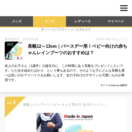
メンズ
キッズ
レディース
マイページ
本ページはプロモーションを含みます
最終更新日：2025/12/18
18647
View
37
コメント
決定
長靴12～13cm｜バースデー用！ベビー向けの赤ち
ゃんレインブーツのおすすめは？
友人のお子さん（1歳半）の誕生日に、この時期にあう長靴をプレゼントしたいで
す。ただ歩き始めたばかり、という事もあるので、そのような子にどんな長靴を選
べば良いのかアドバイスをお願いします。女の子向けのデザインも可愛いものが希
望です。
キテミヨ-kitemiyo-編集部
1
no.
長靴 レインブーツ ベビー キッズ 男の子 女の子 レインシューズ かわいい おしゃれ 子供靴 動物 アニマル BG-5990