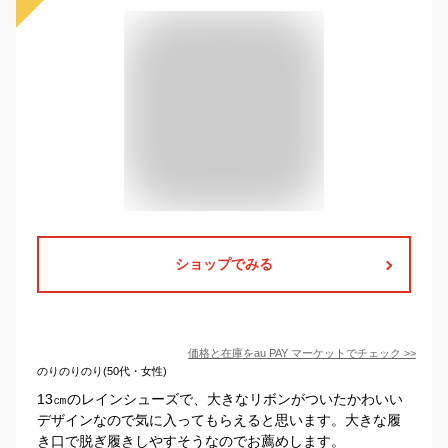
ショップでみる
価格と在庫を
au PAY マーケット
でチェック
>>
のりのりのり(50代・女性)
13㎝のレインシューズで、大きなリボンがついたかわいい
デザインなので気に入ってもらえると思います。大きな履
き口で脱ぎ履きしやすそうなのでお薦めします。