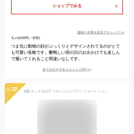
ショップでみる
価格と在庫を
楽天
でチェック
>>
ちゃゆ(50代・女性)
つま先に動物の顔がぷっくりとデザインされてるのがとて
も可愛い長靴です。鬱陶しい雨の日のお出かけでも楽しん
で履いてくれること間違いなしです。
全てのおすすめコメント
(
1
件)
>
22
no.
長靴 キッズ 女の子 リボン レインブーツ ショート レインシューズ 子供 オレンジボンボン 13cm 14cm 15cm 16cm 17cm 18cm 19cm 20cm 21cm 幼稚園 入園グッズ 小学校 入学準備 保育園 入園準備 雨具 台風 ラメ ユアーズアーミー おしゃれ【RCP】〇