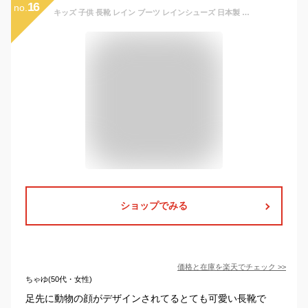
16
no.
キッズ 子供 長靴 レイン ブーツ レインシューズ 日本製 軽量 ベビー ジ ュニア こども 女の子 男の子 かわいい 動物 レインブーツ (kh-BG5990) 靴 クマ カエル ウサギ プレゼント ピンク ブルー イエロー 軽くておしゃれなアニマルレインブーツ【送料無料】
ショップでみる
価格と在庫を
楽天
でチェック
>>
ちゃゆ(50代・女性)
足先に動物の顔がデザインされてるとても可愛い長靴で