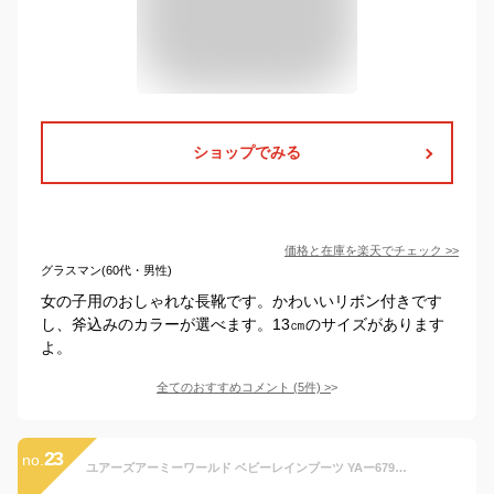
ショップでみる
価格と在庫を
楽天
でチェック
>>
グラスマン(60代・男性)
女の子用のおしゃれな長靴です。かわいいリボン付きです
し、斧込みのカラーが選べます。13㎝のサイズがあります
よ。
全てのおすすめコメント
(
5
件)
>
23
no.
ユアーズアーミーワールド ベビーレインブーツ YAー679154 長靴 ショート リボン 女の子