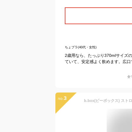
ちょプラ(40代・女性)
2歳用なら、たっぷり370mlサイ
ていて、安定感よく飲めます。広口
全
3
no.