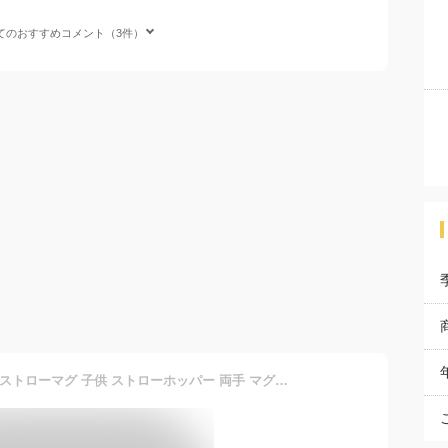
てのおすすめコメント（3件）
[12月12日〜1月16日 P20倍]ストローマグ 子供 ストローホッパー 両手 マグ ベビー 折り畳み ハンドル ショルダー スケーター KSHW2N【ベルト 付き 370ml 漏れない 洗いやすい トライ 練習 たためるキティ フォレストフレン ハローキティ 女の子】