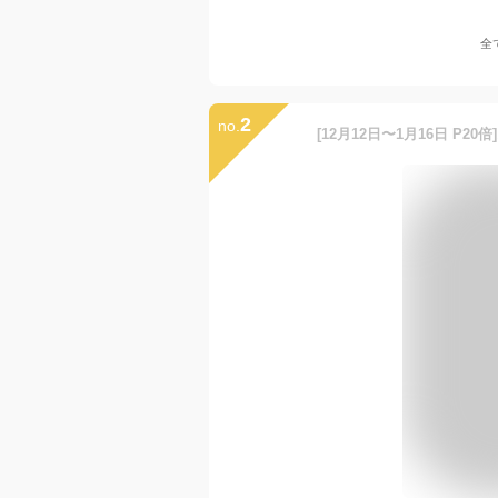
全
2
no.