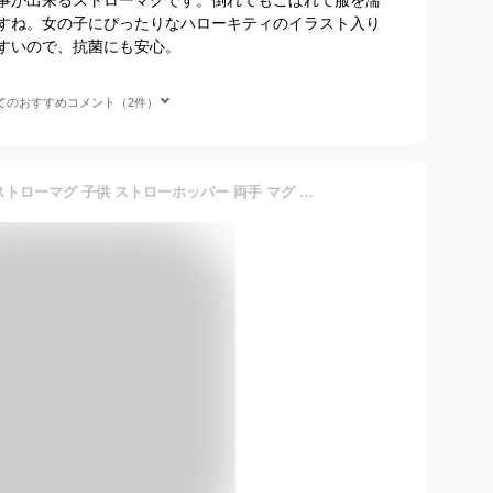
すね。女の子にぴったりなハローキティのイラスト入り
すいので、抗菌にも安心。
てのおすすめコメント（2件）
[1月16日〜2月20日 P20倍]ストローマグ 子供 ストローホッパー 両手 マグ ベビー 折り畳み ハンドル ショルダー スケーター KSHW2N ピーターラビット うさぎ 女子 女性 レディース【ベルト 付き 370ml 漏れない 洗いやすい トライ 練習 たためる】