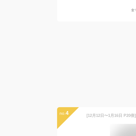
全
4
no.