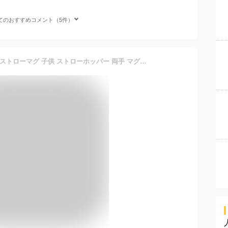
てのおすすめコメント（5件）
[12月12日〜1月16日 P20倍]ストローマグ 子供 ストローホッパー 両手 マグ ベビー 折り畳み ハンドル ショルダー スケーター KSHW2N リラックマ ベビー Rilakkuma 女の子【ベルト 付き 370ml 漏れない 洗いやすい トライ 練習 たためる】