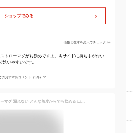
ショップでみる
価格と在庫を
楽天
でチェック
>>
ズのストローマグがお勧めですよ。両サイドに持ち手が付い
で洗いやすいです。
てのおすすめコメント（3件）
b.box(ビーボックス) ストローマグ 漏れない どんな角度からでも飲める 出産祝い 【b.box正規品】 【ディズニーシッピーカップ】 (くまのプーさん, 1個 (x 1))