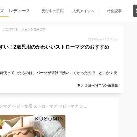
ズ
レディース
受付中の質問
人気アイテム
特集記事
ージはプロモーションを含みます
3334
View
42
コメント
すい！2歳児用のかわいいストローマグのおすすめ
以前使っていたものは、パーツが複雑で洗いにくかったので、とにかく洗
キテミヨ-kitemiyo-編集部
【ラッピング無料】 シリコンマグ ベビー食器 ストローマグ ベビーマグ シリコンコップ トレーニングマグ シリコンマグカップ シリコン おしゃれ 両手持ち 子供用マグカップ 赤ちゃん マグカップ こぼれにくいコップ 洗いやすい お食い初め 出産祝い 離乳食 KUSUMIN