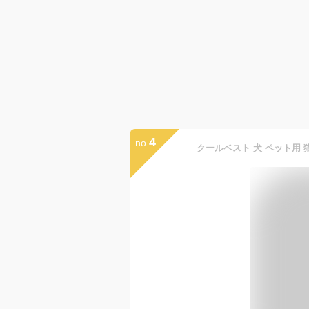
4
no.