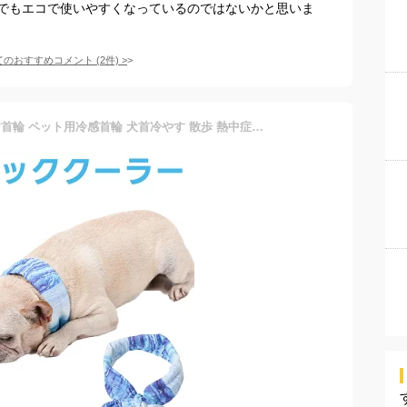
でもエコで使いやすくなっているのではないかと思いま
てのおすすめコメント
(
2
件)
>
犬用 ネッククーラー 冷やす首輪 ペット用冷感首輪 犬首冷やす 散歩 熱中症対策 暑さ対策 大型犬 中型犬 対応 ペットグッズ ペット用品 スカーフ ひんやり グッズ クール 瞬間 冷却 夏 散歩 お出かけ アウトドア 屋外 首冷やす 首クール バンダナ 冷たい 水洗い可能