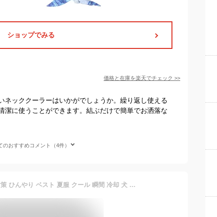
ショップでみる
価格と在庫を
楽天
でチェック
>>
いネッククーラーはいかがでしょうか。繰り返し使える
清潔に使うことができます。結ぶだけで簡単でお洒落な
てのおすすめコメント（4件）
犬用 クールベスト 熱中症対策 ひんやり ベスト 夏服 クール 瞬間 冷却 犬 夏バテ 暑さ対策 散歩 お出かけ 屋外 犬服 ペットウェア クールウェア おしゃれ かわいい カッティング パイピング 葉っぱ模様 反射材 夜間 安心 安全 洗濯可能 ペット用品 ペットグッズ