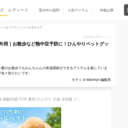
ズ
レディース
受付中の質問
人気アイテム
特集記事
ージはプロモーションを含みます
614
View
36
コメント
外用｜お散歩など熱中症予防に！ひんやりペットグッ
い夏のお散歩でもわんちゃんの体温調節ができるアイテムを探していま
で色々知りたいです。
キテミヨ-kitemiyo-編集部
クールベスト 犬 ペット用 猫 接触冷感 PCM 夏用 ひんやり 犬服 冷却服 ドッグウェア 28度 自然凍結 電源不要 繰り返し使える 小型犬 中型 大型犬 結露しにくい サイズ調整可能 軽量 室内 屋外 散歩 アウトドア ドライブ 暑さ 熱中症対策 省エネ