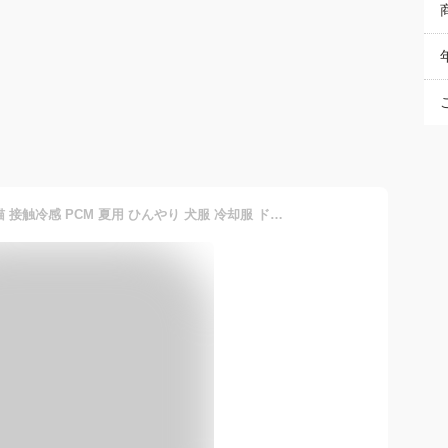
クールベスト 犬 ペット用 猫 接触冷感 PCM 夏用 ひんやり 犬服 冷却服 ドッグウェア 28度 自然凍結 電源不要 繰り返し使える 小型犬 中型 大型犬 結露しにくい サイズ調整可能 軽量 室内 屋外 散歩 アウトドア ドライブ 暑さ 熱中症対策 省エネ