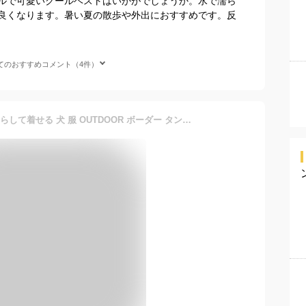
ルで可愛いクールベストはいかがでしょうか。水で濡ら
良くなります。暑い夏の散歩や外出におすすめです。反
てのおすすめコメント（4件）
犬 服 夏 送料無料 クール 濡らして着せる 犬 服 OUTDOOR ボーダー タンクトップ スーパークール ウエア 小型犬 瞬間冷却 冷たい 冷たさ持続 接触冷感 日焼け対策 抗菌 防臭 犬 夏 暑さ対策 ユウランプ アウター 犬 かわいいの服ギフト