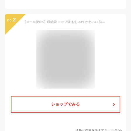
2
no.
【メール便OK】収納袋 コップ袋 おしゃれ かわいい 防水 巾着袋 小 トラベルパック Sサイズ 雲柄 サニーデー【日本製】サイズ：（約）縦23×横23cm ※メール便は1梱包にて6個までOK！収納ポーチ コップ入れ 水着入れ【ご注文後に送料変更】
ショップでみる
価格と在庫を
楽天
でチェック
>>