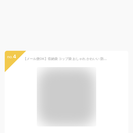
4
no.
【メール便OK】収納袋 コップ袋 おしゃれ かわいい 防水 巾着袋 小 トラベルパック Sサイズ フラワー柄 ブルー【日本製】サイズ：（約）縦23×横23cm ※メール便は1梱包にて6個までOK！収納ポーチ コップ入れ 水着入れ 花柄【ご注文後に送料変更】