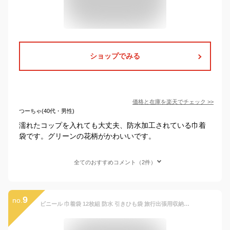
ショップでみる
価格と在庫を
楽天
でチェック
>>
つーちゃ(40代・男性)
濡れたコップを入れても大丈夫、防水加工されている巾着
袋です。グリーンの花柄がかわいいです。
全てのおすすめコメント（2件）
9
no.
ビニール 巾着袋 12枚組 防水 引きひも袋 旅行出張用収納バッグ Winuin 小物いれ 濡れた服 靴 下着 収納袋 海外 出張 旅行用 4色12枚