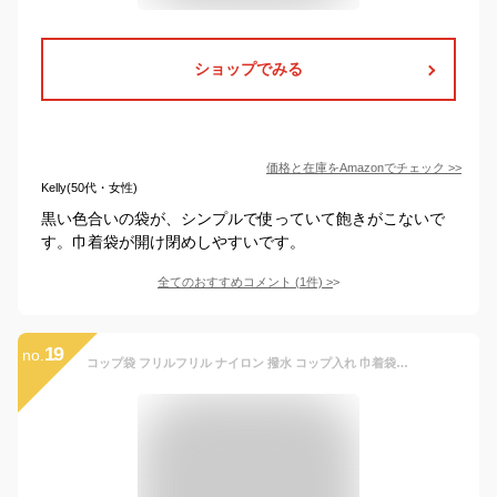
ショップでみる
価格と在庫を
Amazon
でチェック
>>
Kelly(50代・女性)
黒い色合いの袋が、シンプルで使っていて飽きがこないで
す。巾着袋が開け閉めしやすいです。
全てのおすすめコメント
(
1
件)
>
19
no.
コップ袋 フリルフリル ナイロン 撥水 コップ入れ 巾着袋 巾着小 入園 入学 キッズ 通園 通学 幼稚園 保育園 小学校 日本製