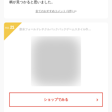
柄が見つかると思いました。
全てのおすすめコメント
(
1
件)
>
21
no.
防水フォールドレチクルバックパックゲームスタイル巾着バックパックショルダートートバッグ
ショップでみる