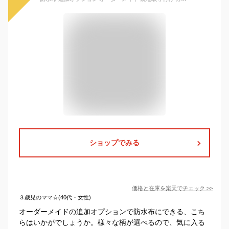
ショップでみる
価格と在庫を
楽天
でチェック
>>
３歳児のママ☆(40代・女性)
オーダーメイドの追加オプションで防水布にできる、こち
らはいかがでしょうか。様々な柄が選べるので、気に入る