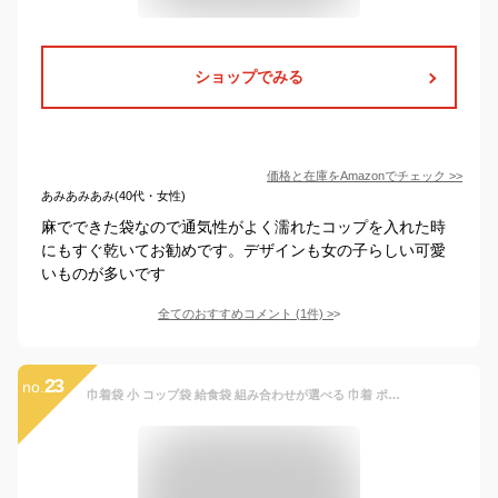
ショップでみる
価格と在庫を
Amazon
でチェック
>>
あみあみあみ(40代・女性)
麻でできた袋なので通気性がよく濡れたコップを入れた時
にもすぐ乾いてお勧めです。デザインも女の子らしい可愛
いものが多いです
全てのおすすめコメント
(
1
件)
>
23
no.
巾着袋 小 コップ袋 給食袋 組み合わせが選べる 巾着 ポーチ 1枚入り 入園 入学 マチなし はっ水 撥水 紐 男の子 女の子 キッズ 子供 保育園 幼稚園 通園 通学 恐竜 ユニコーン 花 くすみ クルマ YAWオリジナル tcpt