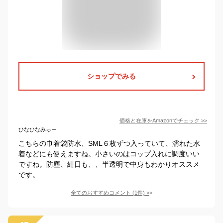
ショップでみる
価格と在庫を
Amazon
でチェック
>>
ひなひなみゅー
こちらの巾着袋防水、SML６枚ずつ入っていて、濡れた水
着などにも使えますね。小さいのはコップ入れに調度いい
ですね。防塵、紺日も、、半透明で中身もわかりオススメ
です。
全てのおすすめコメント
(
1
件)
>