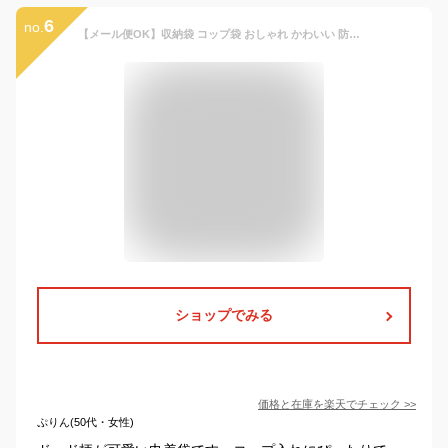
6
no.
【メール便OK】収納袋 コップ袋 おしゃれ かわいい 防水 巾着袋 小 トラベルパック Sサイズ ドット柄 ブラック【日本製】サイズ：（約）縦23×横23cm ※メール便は1梱包にて6個までOK！収納ポーチ コップ入れ 水着入れ 水玉【ご注文後に送料変更】
ショップでみる
価格と在庫を
楽天
でチェック
>>
ぷりん(50代・女性)