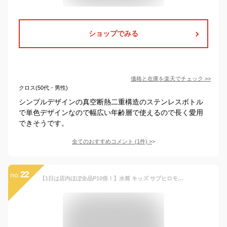
ショップでみる
価格と在庫を
楽天
でチェック
>>
クロス(50代・男性)
シンプルデザインの真空断熱二重構造のステンレスボトル
で単色デザインなので幅広い年齢層で使えるので長く愛用
できそうです。
全てのおすすめコメント
(
1
件)
>
22
no.
【1日は店内ほぼ全品P10倍！】水筒 キッズ サブヒロモリ ピアンタ ステンレスマグボトル 水筒 マグ マグボトル 洗いやすい 保温 おしゃれ 学校 490ml お弁当 直飲み イエロー 可愛い ステンレス 大人 コンパクト かわいい 保冷 子供