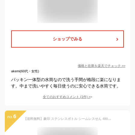
ショップでみる
価格と在庫を
楽天
でチェック
>>
akemi(60代・女性)
パッキン一体型の水筒なので洗う手間が格段に楽になりま
す。中まで洗いやすく毎日使うのに安心できる水筒です。
全てのおすすめコメント
(
1
件)
>
6
no.
【送料無料】象印 ステンレスボトル シームレスせん 480ml 0.48L スポーツドリンク対応 保冷 保温 水筒 すいとう ボトル スポーツボトル ステンレス製 子ども キッズ シームレス 広口 マイボトル 男の子 女の子 洗いやすい 部活 中学校 中学生 小学生 幼稚園 マグボトル