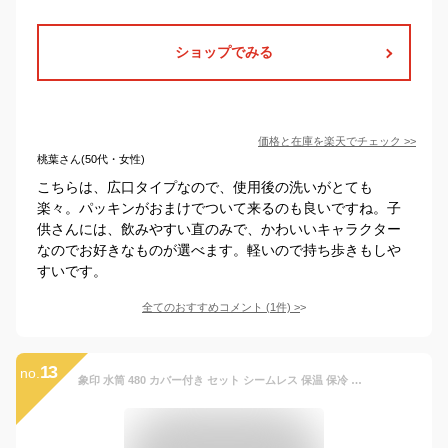
ショップでみる
価格と在庫を
楽天
でチェック
>>
桃葉さん(50代・女性)
こちらは、広口タイプなので、使用後の洗いがとても
楽々。パッキンがおまけでついて来るのも良いですね。子
供さんには、飲みやすい直のみで、かわいいキャラクター
なのでお好きなものが選べます。軽いので持ち歩きもしや
すいです。
全てのおすすめコメント
(
1
件)
>
13
no.
象印 水筒 480 カバー付き セット シームレス 保温 保冷 直飲み ワンタッチ ショルダー キッズ 子供 女の子 ステンレス 480ml 軽量 かわいい スポーツドリンク対応 ラクリアコート 洗いやすい パッキン なし ピンク ブルー パープル SM-WH48 MC-BA02