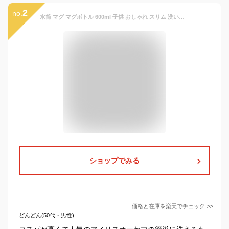
2
no.
水筒 マグ マグボトル 600ml 子供 おしゃれ スリム 洗いやすい 直飲み 保温 保冷 大人 軽量 かわいい 軽い ステンレス ボトル 真空断熱 ランチ キッズ ハンドル 持ち手 スクリュー アイリスオーヤマ fulme. FM-SR600 *
ショップでみる
価格と在庫を
楽天
でチェック
>>
どんどん(50代・男性)