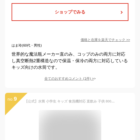
ショップでみる
価格と在庫を
楽天
でチェック
>>
はま玲(60代・男性)
世界的な魔法瓶メーカー直のみ、コップのみの両方に対応
し真空断熱2重構造なので保温・保冷の両方に対応している
キッズ向けの水筒です。
全てのおすすめコメント
(
1
件)
>
9
no.
【公式】水筒 小学生 キッズ 食洗機対応 直飲み 子供 800 800ml 女の子 男の子 カバー付き 子ども 保冷 ショルダー 洗いやすい ステンレス かわいい 小学校 ワンタッチ スポーツドリンク対応 おしゃれ プレゼント ギフト 入学 ピーコック AJF-F81