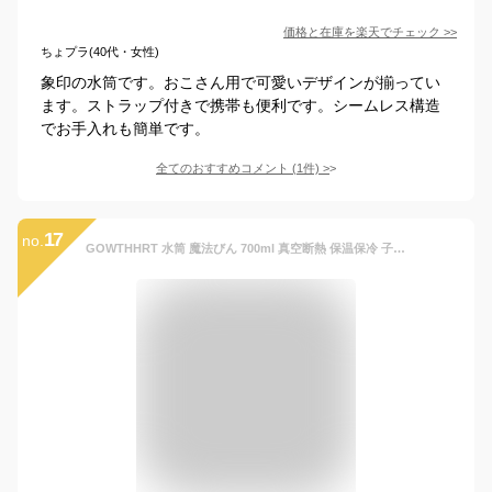
価格と在庫を
楽天
でチェック
>>
ちょプラ(40代・女性)
象印の水筒です。おこさん用で可愛いデザインが揃ってい
ます。ストラップ付きで携帯も便利です。シームレス構造
でお手入れも簡単です。
全てのおすすめコメント
(
1
件)
>
17
no.
GOWTHHRT 水筒 魔法びん 700ml 真空断熱 保温保冷 子供 316ステンレス ストロー 魔法瓶 可愛い ワンタッチ 洗いやすい ハンドル付 キッズボトル 漏れない 女の子 男の子 保育園 通学 遠足 旅行 プレゼント (パープル)