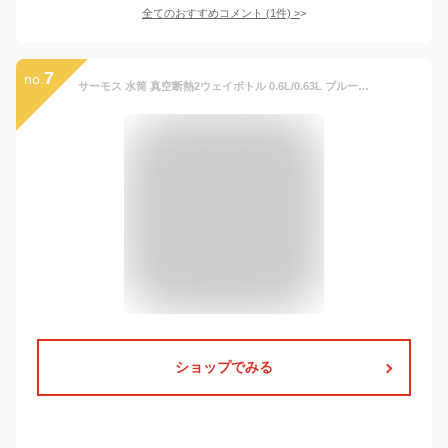
全てのおすすめコメント
(
1
件)
>
7
no.
サーモス 水筒 真空断熱2ウェイボトル 0.6L/0.63L ブルーオレンジ 直飲み コップ付き 子供用 通園通学 FJJ-602WFDS BLOR
ショップでみる