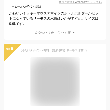
価格と在庫を
Amazon
でチェック
>>
コーヒーさん(40代・男性)
かわいいミッキーマウスデザインのボトルホルダーがセッ
トになっているサーモスの水筒はいかがですか。サイズは
0.6Lです。
全てのおすすめコメント
(
1
件)
>
8
no.
【今だけ★ポイント5倍】【送料無料】サーモス 水筒 コップ付き FJJ-601WF 直飲み 2WAY 子供 キッズ 600mll 保温 保冷 ワンタッチ ショルダー カバー付き おしゃれ かわいい スポーツドリンク対応 洗いやすい中せん 真空断熱2WAYボトル