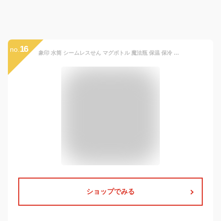
16
no.
象印 水筒 シームレスせん マグボトル 魔法瓶 保温 保冷 蓋付き ポーチ付き 480ml 0.48L【お祝い プレゼント】ステンレスマグ TUFF ZOJIRUSHI SM-UA48-VZ ユニコーンパープル
ショップでみる