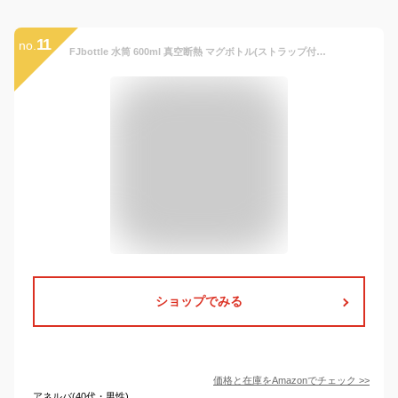
11
no.
FJbottle 水筒 600ml 真空断熱 マグボトル(ストラップ付き) 2ウェイボトル ストロー ワンタッチ 保温 保冷 洗いやすい 広口 ステンレスボトル 洗浄用スポンジ付き 女の子 男の子 おしゃれ 大人 子供 ホワイト
ショップでみる
価格と在庫を
Amazon
でチェック
>>
アネルバ(40代・男性)