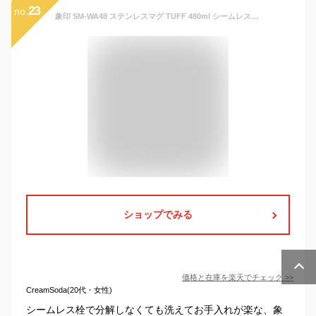
23
no.
象印 SM-WA48 ステンレスマグ TUFF 480ml シームレスせん ワンタッチタイプ 全8色 水筒 0.48L ZOJIRUSHI ボトル
ショップでみる
価格と在庫を
楽天
でチェック
>>
CreamSoda(20代・女性)
シームレス栓で分解しなくても洗えてお手入れが楽な、象