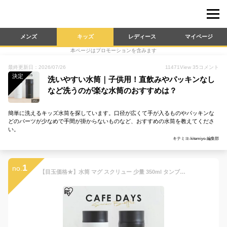
メンズ
キッズ
レディース
マイページ
本ページはプロモーションを含みます
最終更新日：2026/07/26
11471
View
35
コメント
決定
洗いやすい水筒｜子供用！直飲みやパッキンなし
など洗うのが楽な水筒のおすすめは？
簡単に洗えるキッズ水筒を探しています。口径が広くて手が入るものやパッキンな
どのパーツが少なめで手間が掛からないものなど、おすすめの水筒を教えてくださ
い。
キテミヨ-kitemiyo-編集部
1
no.
【目玉価格★】水筒 マグ スクリュー 少量 350ml タンブラー 持ち運び アイリスオーヤマ 送料無料 マグボトル スクリューボトル 保温 保冷 洗いやすい シンプル ミニ ミニボトル 大人 子供 持ち歩き ランチ 水分補給 ホワイト ブラック CD-S350 iris05