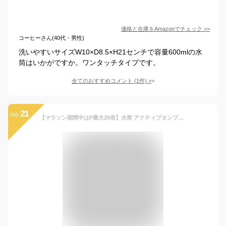
価格と在庫を
Amazon
でチェック
>>
コーヒーさん(40代・男性)
洗いやすいサイズW10×D8.5×H21センチで容量600mlの水
筒はいかがですか。ワンタッチタイプです。
全てのおすすめコメント
(
1
件)
>
21
no.
【マラソン期間中はP最大26倍】水筒 アクティブタンブラー600ml KINTO キントー 保冷 ステンレスボトル スパウト 大人 真空二重構造 キッズ マイボトル 直飲み おしゃれ 子供 洗いやすい スポーツ ジム サイクリング ランニング 給水 アウトドア 男女兼用 保冷ボトル