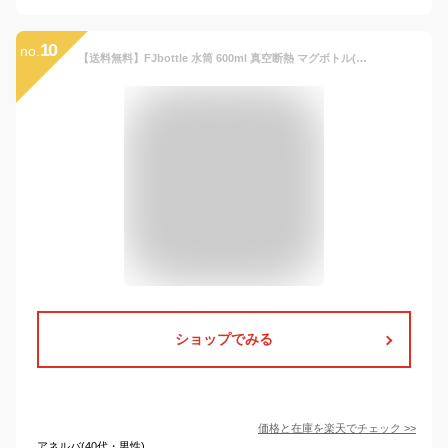
10
no.
【送料無料】FJbottle 水筒 600ml 真空断熱 マグボトル(ストラップ付き) 2ウェイボトル ストロー ワンタッチ 保温 保冷 洗いやすい 広口 ステンレスボトル 洗浄用スポンジ付き 女の子 男の子 おしゃれ 大人 子供 FJ-XT600
ショップでみる
価格と在庫を
楽天
でチェック
>>
アネルバ(40代・男性)