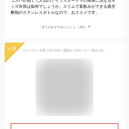
コスパが高くて人気のアイリスオーヤマの簡単に洗えるキ
ッズ水筒は如何でしょうか。スリムで直飲みができる真空
断熱のステンレスボトルなので、おススメです。
全てのおすすめコメント（2件）
3
no.
スケーター 水筒 子供 2WAY 直飲み 470ml コップ飲み 430ml ステンレス 保冷 ワンタッチ 子供用 skater SKDC4【紐付き 幼稚園 キッズ 軽い キャラクター ショルダーベルト付き 子ども ワンプッシュ】