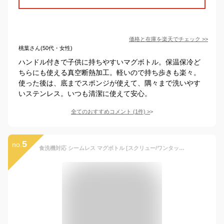
価格と在庫を
楽天
でチェック
>>
桃葉さん(50代・女性)
ハンドル付きで子供に持ちやすいマグボトル。保温保冷ど
ちらにも使える真空断熱加工。軽いので持ち歩きも楽々。
使った後は、底までスポンジが使えて、隅々まで洗いやす
いステンレス。いつも清潔に使えて安心。
全てのおすすめコメント
(
1
件)
>
5
no.
食洗機対応 シームレス マグボトル [スクリュー/ワンタッチ][350ml/500ml/700ml] パッキン一体 | 水筒 ボトル 洗いやすい ワンタッチ すいとう 直飲み 子供 大人 軽い 保温 保冷 パッキンなし ゴム パッキン おしゃれ女子 軽量 無地 350 500 700 ステンレス