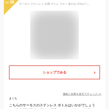
19
no.
サーモス ステンレス 水筒 デニム ブルー 直のみ 470ml THERMOS 無地 子供 大人 ワンタッチ おしゃれ 洗いやすい 保冷 保温
ショップでみる
価格と在庫を
楽天
でチェック
>>
まくち
こちらのサーモスのステンレス ボトルはいかがでしょう