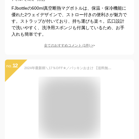
FJbottleの600ml真空断熱マグボトルは、保温・保冷機能に
優れた2ウェイデザインで、ストロー付きの便利さが魅力で
す。ストラップが付いており、持ち運びも楽々。広口設計
で洗いやすく、洗浄用スポンジも付属しているため、お手
入れも簡単です。
全てのおすすめコメント
(
1
件)
>
12
no.
2024年最新柄＼17％OFF★／パッキンおまけ 【送料無料】 skater スケーター 水筒 キッズ 直飲み 保冷 ワンタッチ ステンレス ボトル 470ml 軽量 ロック付き 洗いやすい 男の子 水筒 女の子 女子 キャラクター プリンセス 直飲み水筒 子供 水筒 こども 幼稚園 小学生 SDC4