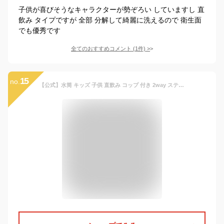
子供が喜びそうなキャラクターが勢ぞろい していますし 直
飲み タイプですが 全部 分解して綺麗に洗えるので 衛生面
でも優秀です
全てのおすすめコメント
(
1
件)
>
15
no.
【公式】水筒 キッズ 子供 直飲み コップ 付き 2way ステンレス ワンタッチ おしゃれ 保冷 保温 コップ飲み 肩紐 450ml かわいい こども 子ども 子供用 小学生 小学校 幼稚園 入園 ギフト プレゼント 幼児 保育園 女の子 男の子 魔法瓶 ピーコック魔法瓶 ASN-W50