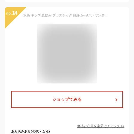
14
no.
水筒 キッズ 直飲み プラスチック 好評 かわいい ワンタッチ 480 キャラクター 食洗機対応 抗菌 ショルダーベルト付き 広口 洗いやすい 軽量 軽い 幼稚園 保育園 入園 水分補給 抗菌直飲プラワンタッチボトル 480ml SKATER スケーター PSB5SANAG 子ども用水筒 子供用水筒
ショップでみる
価格と在庫を
楽天
でチェック
>>
あみあみあみ(40代・女性)