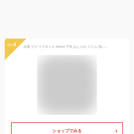
4
no.
水筒 マグ マグボトル 600ml 子供 おしゃれ スリム 洗いやすい 直飲み 保温 保冷 大人 軽量 かわいい 軽い ステンレス ボトル 真空断熱 ランチ キッズ ハンドル 持ち手 スクリュー アイリスオーヤマ fulme. FM-SR600 *
ショップでみる