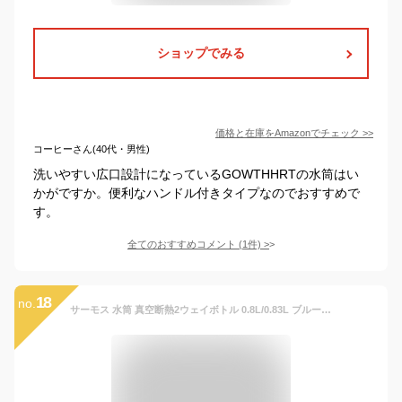
ショップでみる
価格と在庫を
Amazon
でチェック
>>
コーヒーさん(40代・男性)
洗いやすい広口設計になっているGOWTHHRTの水筒はい
かがですか。便利なハンドル付きタイプなのでおすすめで
す。
全てのおすすめコメント
(
1
件)
>
18
no.
サーモス 水筒 真空断熱2ウェイボトル 0.8L/0.83L ブルーピンク 直飲み コップ付き 子供用 通園通学 FJJ-801WF BLP