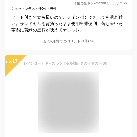
価格と在庫を
Amazon
でチェック
>>
ショットブラスト(50代・男性)
フード付きで丈も長いので、レインパンツ無しでも濡れ難
い。ランドセルを背負ったまま使用出来便利。落ち着いた
茶系に黄緑の星柄が映えてオシャレ。
全てのおすすめコメント
(
1
件)
>
17
no.
レインコート キッズ ランドセル対応 男の子 女の子 BUU&POPO 無地 120 130 140 150cm 小学生 幼稚園 保育園 通園 通学 子供 子ども こども 自転車 リュック 対応 カッパ レインウェア