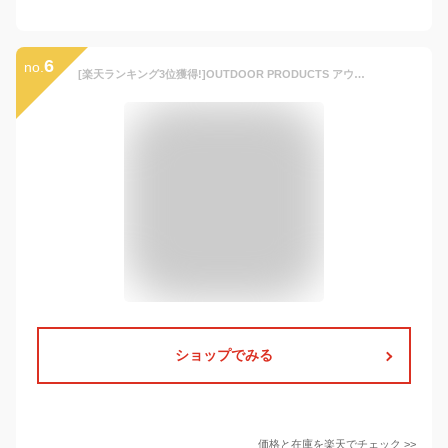
6
no.
[楽天ランキング3位獲得!]OUTDOOR PRODUCTS アウトドアプロダクツ レインコート 好評 ポンチョ キッズ 無地 ランドセル対応 ランドセル レインポンチョ レインパンツ 上下 セット 上下セット 男の子 女の子 130 140 150 子供 こども 子ども 小学生 小学校 通学 登校 自転車
ショップでみる
価格と在庫を
楽天
でチェック
>>