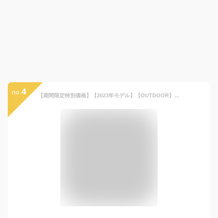
4
no.
【期間限定特別価格】【2023年モデル】【OUTDOOR】アウトドア キッズ レインポンチョ 05002313【レインポンチョ カーキ ネイビー レインウェア 子供 ジュニア 撥水加工 コンパクト キャンプ レジャー 遊園地 雨具 自転車 通学 通勤 カッパ 合羽 雨合羽 男女兼用 送料無料】