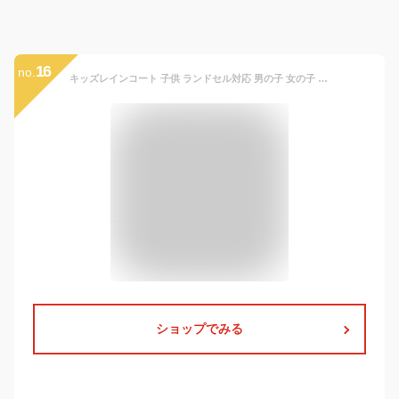
16
no.
キッズレインコート 子供 ランドセル対応 男の子 女の子 ボーイズレインウェア 雨具 雨合羽 EVAエコ素材 防水 撥水 軽量 ツバ付き レイングッズ アウトドア 入学用 グレー XLサイズ
ショップでみる