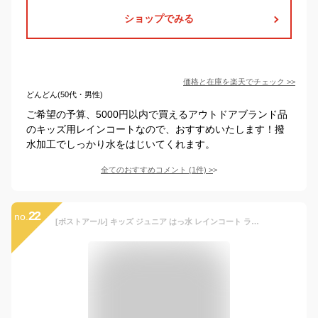
ショップでみる
価格と在庫を
楽天
でチェック
>>
どんどん(50代・男性)
ご希望の予算、5000円以内で買えるアウトドアブランド品
のキッズ用レインコートなので、おすすめいたします！撥
水加工でしっかり水をはじいてくれます。
全てのおすすめコメント
(
1
件)
>
22
no.
[ボストアール] キッズ ジュニア はっ水 レインコート ランドセル・リュックサック対応 女の子 男の子 子供 BOSTR キッズL,NAVY