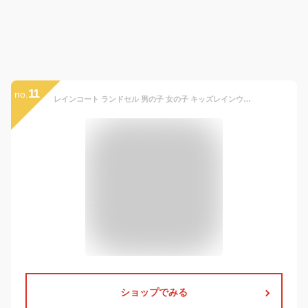
11
no.
レインコート ランドセル 男の子 女の子 キッズレインウェア ポンチョ 雨具 子供雨合羽 防水カッパ 超軽量 通気速乾 薄型 ポケット 収納袋付き レイングッズ 梅雨対策 自転車 通園 通学 イエロー Mサイズ
ショップでみる