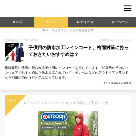
メンズ
キッズ
レディース
マイページ
本ページはプロモーションを含みます
最終更新日：2026/07/26
4034
View
31
コメント
決定
子供用の防水加工レインコート、梅雨対策に持っ
ておきたいおすすめは？
梅雨時期に快適に着られる子供用レインコートを探しています。10歳男の子のレイ
ンウェアでおすすめは？防水加工されていて、モンベルなどのアウトドアブランド
なら雨風に強そうだと気になっています。
キテミヨ-kitemiyo-編集部
1
no.
レインスーツ レインコート キッズ 小学生 上下セット 定番 雨具 カッパ 合羽 レインスーツ 撥水加工 通学 自転車 子供用 レインポンチョ レインパンツ レインパーカ OUTDOOR アウトドア 上下