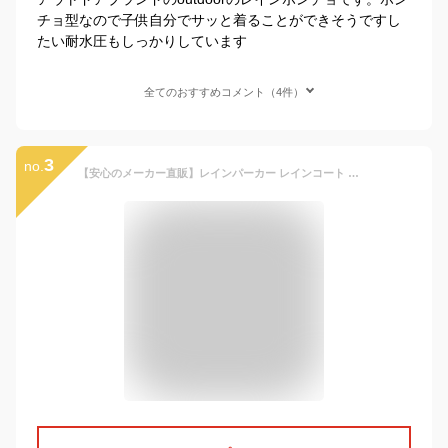
チョ型なので子供自分でサッと着ることができそうですし
たい耐水圧もしっかりしています
全てのおすすめコメント（4件）
3
no.
【安心のメーカー直販】レインパーカー レインコート 子供 アウトドア プロダクツ キッズ ランドセル対応 リュック対応 130cm 140cm 150cm 男の子 女の子 かわいい おしゃれ OUTDOOR PRODUCTS 入園 入学 通学 カッパ 雨具 自転車 サイクル 反射テープ ブランド 05002312