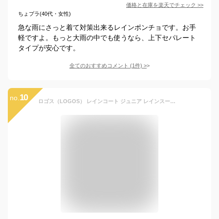
価格と在庫を
楽天
でチェック
>>
ちょプラ(40代・女性)
急な雨にさっと着て対策出来るレインポンチョです。お手
軽ですよ。もっと大雨の中でも使うなら、上下セパレート
タイプが安心です。
全てのおすすめコメント
(
1
件)
>
10
no.
ロゴス（LOGOS） レインコート ジュニア レインスーツ 28253LIM リュック 黄色 イエローレインウェア 防災 （黄緑/１６０/Jr）