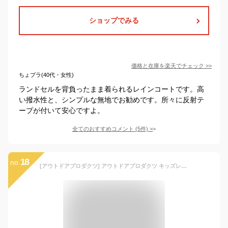
ショップでみる
価格と在庫を
楽天
でチェック
>>
ちょプラ(40代・女性)
ランドセルを背負ったまま着られるレインコートです。高
い撥水性と、シンプルな無地でお勧めです。所々に反射テ
ープが付いて安心ですよ。
全てのおすすめコメント
(
5
件)
>
18
no.
[アウトドアプロダクツ] アウトドアプロダクツ キッズレインポンチョ シェイプ柄 男女兼用 撥水 はっ水 男の子 女の子 通学 遠足 収納袋付 130/140/150サイズ 05002282 シェイプ柄(ホワイト) 日本 130 (日本サイズ130 相当)