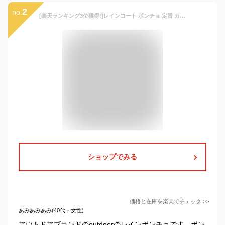
2
no.
[楽天ランキング3位獲得!]レインコート ポンチョ 定番 カッパ キッズ レインポンチョ 合羽 定番 かっぱ レインウェア 雨具 コンパクト 撥水加工 通学 自転車 ポンチョ 子供用 Outdoor Products
ショップでみる
価格と在庫を
楽天
でチェック
>>
あみあみあみ(40代・女性)
アウトドアブランドのoutdoorのレインポンチョです。ポン