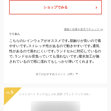
ショップでみる
価格と在庫を
楽天
でチェック
>>
りりあん
こちらのレインウェアがオススメです｡肌触りが良いので着
やすいです｡ストレッチ性があるので動きやすいです｡通気
性があるので蒸れにくいです｡ランドセルに対応しているの
で､ランドセル背負っていても濡れないです｡撥水加工が施
されているので雨に濡れてもしっかり弾いてくれます｡
全てのおすすめコメント（2件）
5
no.
レインコート キッズ おしゃれ 好評 ブランド フィラ 150 ランドセル対応 かわいい 撥水 はっ水 130 cm 140 cm センチ 小学校 低学年 小学生 通学 キッズレインコート アウトドア 合羽 かっぱ レインウエア レインウェア kids ジュニア レインポンチョ FILA 子供用 遠足 雨