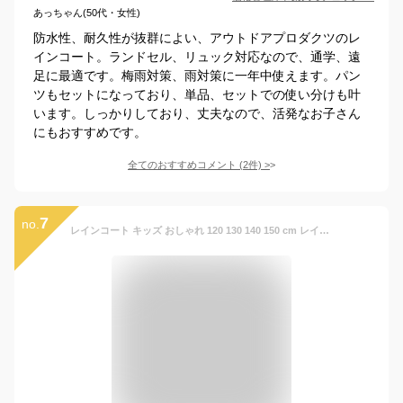
あっちゃん(50代・女性)
防水性、耐久性が抜群によい、アウトドアプロダクツのレ
インコート。ランドセル、リュック対応なので、通学、遠
足に最適です。梅雨対策、雨対策に一年中使えます。パン
ツもセットになっており、単品、セットでの使い分けも叶
います。しっかりしており、丈夫なので、活発なお子さん
にもおすすめです。
全てのおすすめコメント
(
2
件)
>
7
no.
レインコート キッズ おしゃれ 120 130 140 150 cm レインウェア レインスーツ 小学生 中学生 子供 男の子 女の子 ジュニア グレー ブルー 青 合羽 カッパ 軽い 軽量 防水 撥水 アウトドア キャンプ 防災 通学 耐水圧 15000 透湿度 10000 マック makku AS-8510J 雨具 花柄