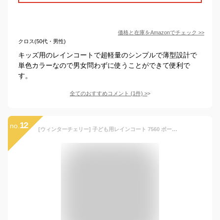
価格と在庫を
Amazon
でチェック
>>
クロス(50代・男性)
キッズ用のレインコートで超軽量のシンプルで薄型設計で
単色カラーなので男女問わずに使うことができて便利で
す。
全てのおすすめコメント
(
1
件)
>
12
no.
[ウィンターチェリー] 子ども用レインコート 7560 ボーイズ ブルー 日本 140-(日本サイズ140 相当)