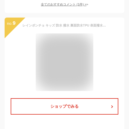
全てのおすすめコメント
(
1
件)
>
9
no.
レインポンチョ キッズ 防水 撥水 裏面防水TPU 表面撥水コーティング 通園 男の子 女の子 子供 かわいい おしゃれ 雨具 レインウェア 保育園 幼稚園 小学生 収納バッグ付 カッパ ポンチョ レインコート 透明窓付き 通学 アウトドア XS S M L【メール便送料無料】 da023
ショップでみる