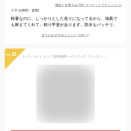
価格と在庫を
au PAY マーケット
でチェック
>>
ドラコ(30代・女性)
軽量なのに、しっかりとした造りになってるから、強風で
も耐えてくれて、頼り甲斐があります。防水もバッチリ。
全てのおすすめコメント
(
1
件)
>
21
no.
レインコート カッパ 送料無料 レインウェア コンパクト 通学 ポンチョ レインポンチョ OUTDOOR キッズ 合羽 かっぱ 雨具 撥水加工 自転車 子供用 アウトドア