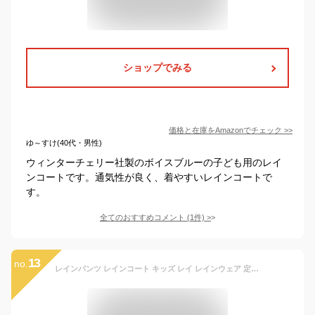
ショップでみる
価格と在庫を
Amazon
でチェック
>>
ゆ～すけ(40代・男性)
ウィンターチェリー社製のボイスブルーの子ども用のレイ
ンコートです。通気性が良く、着やすいレインコートで
す。
全てのおすすめコメント
(
1
件)
>
13
no.
レインパンツ レインコート キッズ レイ レインウェア 定番 レインパーカー レインポンチョ OUTDOOR アウトドア レインパンツ