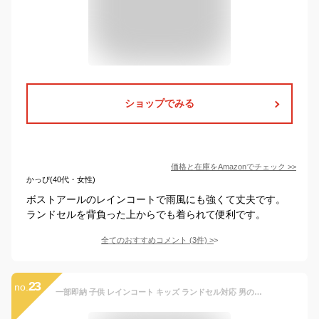
ショップでみる
価格と在庫を
Amazon
でチェック
>>
かっぴ(40代・女性)
ボストアールのレインコートで雨風にも強くて丈夫です。
ランドセルを背負った上からでも着られて便利です。
全てのおすすめコメント
(
3
件)
>
23
no.
一部即納 子供 レインコート キッズ ランドセル対応 男の子 女の子 レインポンチョ つば付き 子どもレインコート 幼稚園 小学生 保育所 低学年 ジュニア ランドセル レインコート 子供 雨具 レイングッズ 雨合羽カッパ 梅雨 レインウェア 大きな8.5cmツバ付き 収納袋付き