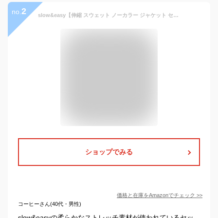
2
no.
slow&easy【伸縮 スウェット ノーカラー ジャケット セットアップ】上下 SETUP ストレッチ おしゃれ カーディガン リモートワーク テレワーク 無地 きれいめ【23573-17471】 (L, グレーベージュ)
ショップでみる
価格と在庫を
Amazon
でチェック
>>
コーヒーさん(40代・男性)
slow&easyの柔らかなストレッチ素材が使われているセッ