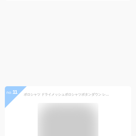
11
no.
ポロシャツ ドライメッシュポロシャツボタンダウン レイヤード 胸ポケットあり 吸汗速乾 さらさらメッシュポロシャツ ビジネスウェア ビズポロ テレワーク 春夏秋冬 襟ぐり狭め タイプ ポロシャツメンズファッション ビジネス 業務用 ゆとり ゆるめ uvcut 5921