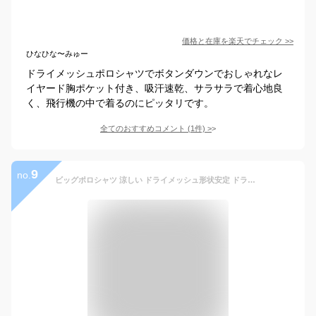
価格と在庫を
楽天
でチェック
>>
ひなひな〜みゅー
ドライメッシュポロシャツでボタンダウンでおしゃれなレ
イヤード胸ポケット付き、吸汗速乾、サラサラで着心地良
く、飛行機の中で着るのにピッタリです。
全てのおすすめコメント
(
1
件)
>
9
no.
ビッグポロシャツ 涼しい ドライメッシュ形状安定 ドライカノコ 半袖メンズ ビッグシルエット 吸汗速乾 さらさらメッシュポロシャツ ビジネスウェア ビズポロ テレワーク 春夏秋冬 襟ぐり狭め サイドスリット有り ゆとり ゆるめ 大きめ 大きいuvcut UPF20 2025