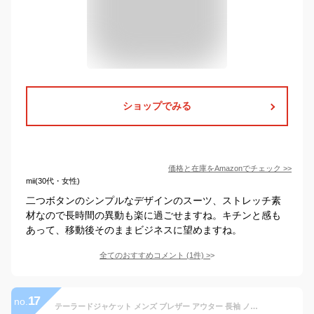
ショップでみる
価格と在庫を
Amazon
でチェック
>>
mii(30代・女性)
二つボタンのシンプルなデザインのスーツ、ストレッチ素
材なので長時間の異動も楽に過ごせますね。キチンと感も
あって、移動後そのままビジネスに望めますね。
全てのおすすめコメント
(
1
件)
>
17
no.
テーラードジャケット メンズ ブレザー アウター 長袖 ノッチドラペル ダブル ゆったり 無地 ストライプ 穴開き スーツ TR モード系 きれいめ カジュアル サロン系 メンノ系 ヴィジュアル系 ゴシック 春 秋 冬 クラシックを崩した絶妙な仕上がりはおしゃれ過ぎ