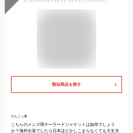
メンズ テーラードジャケット ハイブリッドジャージー ストレッチ 吸汗速乾 接触冷感 春 夏 らくちん ビジネス シンプル デイリー イージーケア M L LL 20代 30代 40代 送料無料 URBAN SQUARE 32320
類似商品を探す
だんごっ鼻
こちらのメンズ用テーラードジャケットは如何でしょう
か？海外出張でしたら日本ほどかしこまらなくても大丈夫