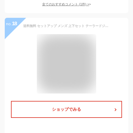
全てのおすすめコメント
(
1
件)
>
18
no.
送料無料 セットアップ メンズ 上下セット テーラードジャケット テーパードパンツ ストレッチ TC素材 カルゼ織り スウェット素材 無地 全3色 M/L/LL アウター ジャケット ボトムス パンツ ズボン 新作 人気 おしゃれ 秋 冬 服 MC
ショップでみる