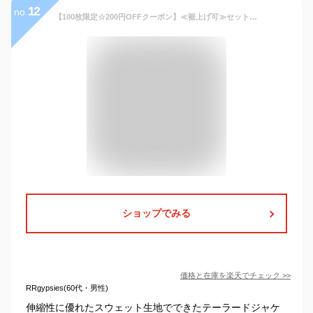
12
no.
【100枚限定☆200円OFFクーポン】≪裾上げ可≫セットアップ メンズ 春 スウェット テーラードジャケット ストレッチ ジャージ 無地 シンプル ジャケット カジュアル ビジネス 伸びる スーツ ゴルフ 2点セット【2万円以上 ロンハーマン ミニタオル 贈呈】M L 3L 4L
ショップでみる
価格と在庫を
楽天
でチェック
>>
RRgypsies(60代・男性)
伸縮性に優れたスウェット生地でできたテーラードジャケ