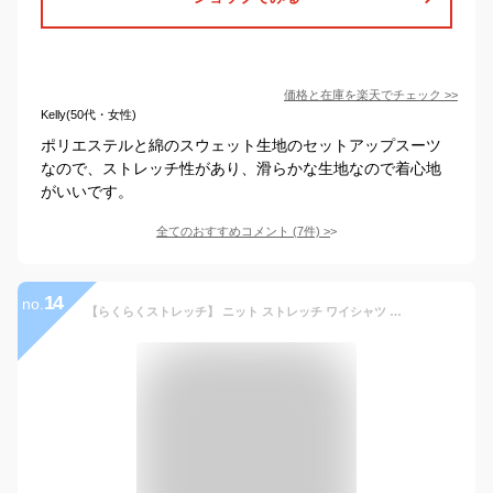
価格と在庫を
楽天
でチェック
>>
Kelly(50代・女性)
ポリエステルと綿のスウェット生地のセットアップスーツ
なので、ストレッチ性があり、滑らかな生地なので着心地
がいいです。
全てのおすすめコメント
(
7
件)
>
14
no.
【らくらくストレッチ】 ニット ストレッチ ワイシャツ 長袖 メンズ ノーアイロン ノンアイロン smartbiz 大きい サイズ 吸汗速乾 春 夏 秋 冬 男性 父 学生 スリム ビジネス シンプル オフィスカジュアル ポロシャツ 生地 通勤 ゴルフ 形態安定 yシャツ 50代 60代