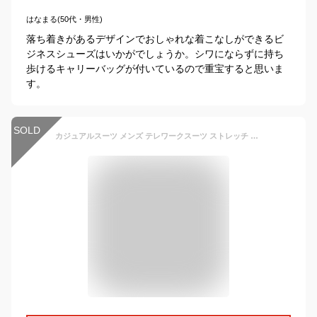
はなまる(50代・男性)
落ち着きがあるデザインでおしゃれな着こなしができるビ
ジネスシューズはいかがでしょうか。シワにならずに持ち
歩けるキャリーバッグが付いているので重宝すると思いま
す。
SOLD
カジュアルスーツ メンズ テレワークスーツ ストレッチ 上下 セットアップ テーラード ジャケット パンツ ウォッシャブル カジュアル ビジネス スリム テーパードパンツ 春夏 オールシーズン 在宅ワーク リモートワーク 送料無料【沖縄への配送不可】