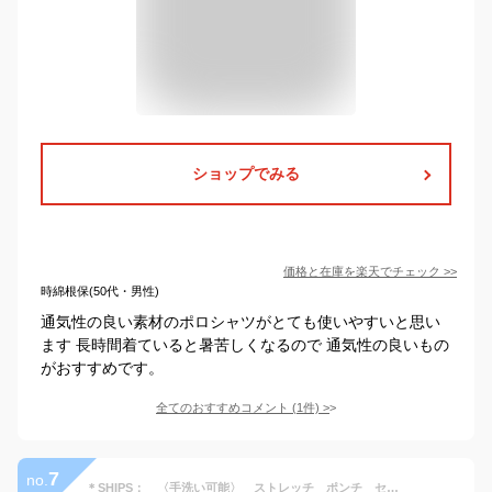
ショップでみる
価格と在庫を
楽天
でチェック
>>
時綿根保(50代・男性)
通気性の良い素材のポロシャツがとても使いやすいと思い
ます 長時間着ていると暑苦しくなるので 通気性の良いもの
がおすすめです。
全てのおすすめコメント
(
1
件)
>
7
no.
＊SHIPS： 〈手洗い可能〉 ストレッチ ポンチ セットアップ （ジャケット＋イージーパンツ）／シップス（SHIPS）