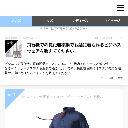
メンズ
キッズ
レディース
マイページ
本ページはプロモーションを含みます
最終更新日：2026/04/08
4975
View
19
コメント
決定
飛行機での長距離移動でも楽に着られるビジネス
ウェアを教えてください
ビジネスで飛行機に長時間乗ることになるので、機内ではキチンと感も残しつつ、
なるべくリラックスできる服装で過ごしたいです。長距離移動にオススメの楽な服
装や、身に付けたいアイテムを教えてください。
アラート(60代・男性)
1
no.
紺 ワイシャツ 長袖 メンズ ネイビー ノーアイロン 形状記憶 形態安定 Yシャツ 無地 ビジネス ストレッチ ノンアイロン カッターシャツ カラー ボタンダウン 冠婚葬祭 Amazon S 首37 レギュラー ブランド フォーマル