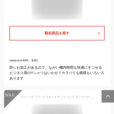
類似商品を探す
nanacoco(40代・女性)
防しわ加工があるので、ながい機内時間も快適にすごせる
ビジネス用のYシャツはいかが？カラバリも模様もいろいろ
あります
SOLD
ストレッチ リラックスセットアップ メンズ テレワーク パンツ 伸縮 送料無料 テーラードジャケット セットアップ 秋 ビジネス スウェット カジュアルスーツ ジャージ オールシーズン 春 上下セット 2点セット フォマール ゴルフウェア スーツ