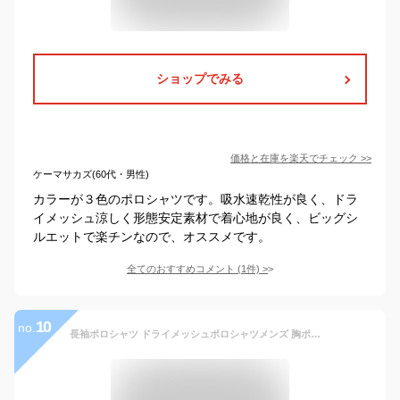
ショップでみる
価格と在庫を
楽天
でチェック
>>
ケーマサカズ(60代・男性)
カラーが３色のポロシャツです。吸水速乾性が良く、ドラ
イメッシュ涼しく形態安定素材で着心地が良く、ビッグシ
ルエットで楽チンなので、オススメです。
全てのおすすめコメント
(
1
件)
>
10
no.
長袖ポロシャツ ドライメッシュポロシャツメンズ 胸ポケット付き 吸汗速乾 さらさらメッシュポロシャツ ビジネスウェア ビズポロ テレワーク 春夏秋冬 襟ぐり狭め 袖リブ有りタイプ ポロシャツメンズファッション サイドスリット有り ゆとり ゆるめ uvcut UPF20 00335