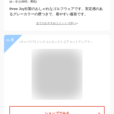
ゆ～すけ(40代・男性)
three Joy社製のおしゃれなゴルフウェアです。安定感のあ
るグレーカラーの襟つきで、着やすい服装です。
全てのおすすめコメント
(
1
件)
>
5
no.
[キャバリア] メンズ ユニセックス 上下 セットアップ テーラードジャケット ロングパンツ ストレッチ CASH21-02 48(XL) BLK(ブラック)
ショップでみる