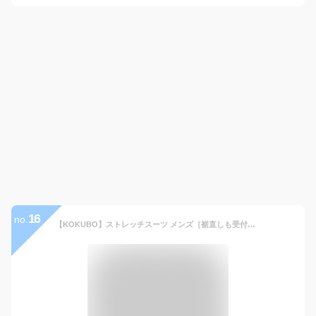
16
no.
【KOKUBO】ストレッチスーツ メンズ［裾直しも受付中］ビジネススーツ 2つボタン 秋冬 洗えるノータックパンツ 濃紺・マイクロストライプ AB体6号 ポリエステル100％ 程よくスリム