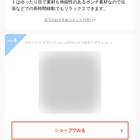
トはゆったり目で素材も伸縮性のあるポンチ素材なので出
張などでの長時間移動でもリラックスできます。
全てのおすすめコメント
(
1
件)
>
8
no.
ポロシャツ ドライメッシュポロシャツボタンダウン レイヤード 胸ポケット付き 吸汗速乾 さらさらメッシュポロシャツ ビジネスウェア ビズポロ テレワーク 春夏秋冬 襟ぐり狭め タイプ ポロシャツメンズファッション ツートン ビジネス 業務用 ゆとり ゆるめ uvcut 00315
ショップでみる