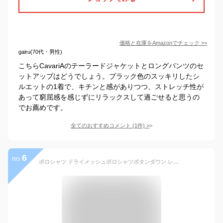
価格と在庫を
Amazon
でチェック
>>
gairu(70代・男性)
こちらCavariAのテーラードジャケットとロングパンツのセ
ットアップはどうでしょう。ブラック色のスッキリしたシ
ルエットの1着で、キチンと感がありつつ、ストレッチ性が
あって窮屈感を感じずにリラックスして過ごせると思うの
でお薦めです。
全てのおすすめコメント
(
1
件)
>
6
no.
ポロシャツ ドライメッシュポロシャツボタンダウン レイヤード 胸ポケットなし 吸汗速乾 さらさらメッシュポロシャツ ビジネスウェア ビズポロ テレワーク 春夏秋冬 襟ぐり狭め タイプ ポロシャツメンズファッション ビジネス 業務用 ゆとり ゆるめ uvcut 00313