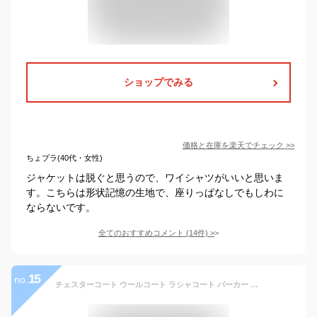
ショップでみる
価格と在庫を
楽天
でチェック
>>
ちょプラ(40代・女性)
ジャケットは脱ぐと思うので、ワイシャツがいいと思いま
す。こちらは形状記憶の生地で、座りっぱなしでもしわに
ならないです。
全てのおすすめコメント
(
14
件)
>
15
no.
チェスターコート ウールコート ラシャコート パーカー メンズ ビジネスコート カジュアル 紳士服 通勤コート 厚手 細身 秋冬ウエア 防風 防寒 おしゃれ 秋 冬