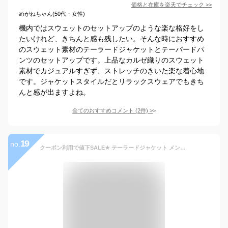
価格と在庫を
楽天
でチェック
>>
めがねちゃん(50代・女性)
機内ではスウェットのセットアップのような楽な格好をし
たいけれど、きちんと感も残したい。そんな時におすすめ
のスウェット素材のテーラードジャケットとテーパードパ
ンツのセットアップです。上品なカルゼ織りのスウェット
素材でカジュアルすぎず、ストレッチのきいた楽な着心地
です。ジャケットスタイルだとリラックスウェアでもきち
んと感が出ますよね。
全てのおすすめコメント
(
2
件)
>
19
no.
クーポン利用で値下SALE★ テーラードジャケット メンズ / ポンチ テーラードジャケット 《 テーラード ジャケット 2B ネイビー 黒 無地 スリム ストレッチ スウェット ニット ゴルフウェア 紳士服 ビジネス カジュアル おしゃれ お洒落 結婚式 スーツ セットアップ 対応 秋