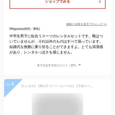
ショップでみる
価格と在庫を
楽天
でチェック
>>
RRgypsies(60代・男性)
中学生男子に似合うスーツのレンタルセットです。靴はつ
いていませんが、それ以外のものはすべて揃っています。
結婚式を無難に乗り切ることができますよ。とても清潔感
があり、レンタルっぽさを感じません。
全てのおすすめコメント（2件）
5
no.
【レンタル】【男の子 スーツ フォーマル】【子供スーツレンタル】【安心の4泊5日】【3日前お届け】【フォーマルシューズ・ベルトセット】【サイズ展開 160 170／b-135】WF by WANDER FACTORY ネイビー スリムハイクオリティスーツ ジュニア 結婚式 コンクール 発表会