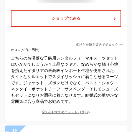
ショップでみる
価格と在庫を
楽天
でチェック
>>
オロロ(40代・男性)
こちらのお洒落な子供用レンタルフォーマルスーツセット
はいかがでしょうか？上品なツヤと、なめらかな触り心地
を携えたイタリアの最高級インポート生地が使用された、
タイトなシルエットでスタイリッシュに着こなせるスーツ
です。ジャケット・ズボンだけでなく、ベスト・シャツ・
ネクタイ・ポケットチーフ・サスペンダーそしてシューズ
もセットになりお洒落に着こなせます。結婚式の華やかな
雰囲気に合う商品でお勧めです。
全てのおすすめコメント
(
1
件)
>
12
no.