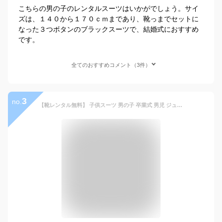
こちらの男の子のレンタルスーツはいかがでしょう。サイ
ズは、１４０から１７０ｃｍまであり、靴っまでセットに
なった３つボタンのブラックスーツで、結婚式におすすめ
です。
全てのおすすめコメント（3件）
3
no.
【靴レンタル無料】 子供スーツ 男の子 卒業式 男児 ジュニア スーツセット 【色柄おまかせスーツセット】 【 男子 140 150 160 170 キッズ こども 結婚式 フォーマル 写真撮影 発表会 コンクール 入学式 卒業式 小学校 小学生 制服】 送料無料 【レンタル】