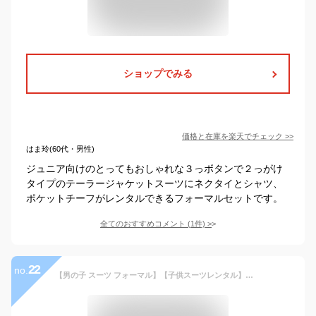
ショップでみる
価格と在庫を
楽天
でチェック
>>
はま玲(60代・男性)
ジュニア向けのとってもおしゃれな３っボタンで２っがけ
タイプのテーラージャケットスーツにネクタイとシャツ、
ポケットチーフがレンタルできるフォーマルセットです。
全てのおすすめコメント
(
1
件)
>
22
no.
【男の子 スーツ フォーマル】【子供スーツレンタル】【安心の4泊5日】【3日前お届け】【フォーマルシューズ・ベルト】【サイズ展開 140 150 160 170／b-162】WF by WANDER FACTORY ベスト付きハイクオリティスーツ 男の子 男児 男子 結婚式 発表会 コンクール 卒服