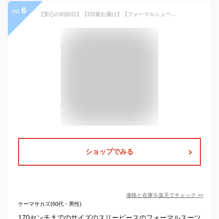
6
no.
【安心の4泊5日】【3日前お届け】【フォーマルシューズ・ベルトセット】【サイズ展開 140 150 160 170／b-167】WF by WANDER FACTORY ベスト付き 濃紺 スリムハイクオリティスーツ 男の子 卒服 結婚式 発表会 フォーマル ジュニア
ショップでみる
価格と在庫を
楽天
でチェック
>>
ケーマサカズ(60代・男性)
170センチまでのサイズのスリーピースのフォーマルスーツ