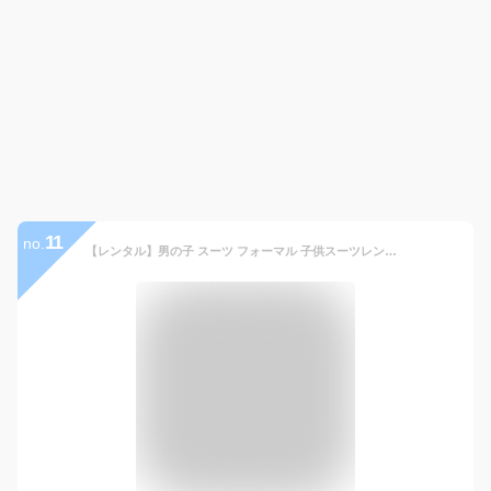
11
no.
【レンタル】男の子 スーツ フォーマル 子供スーツレンタル【靴セット】 【おとこのこ 男子 シャツ パンツ 結婚式 発表会 コンクール ピアノ 入学式 卒業式 小学校 中学校 卒服 制服】 E.ZEGNA グレー 細身 1022 140cm 150cm 160cm送料無料