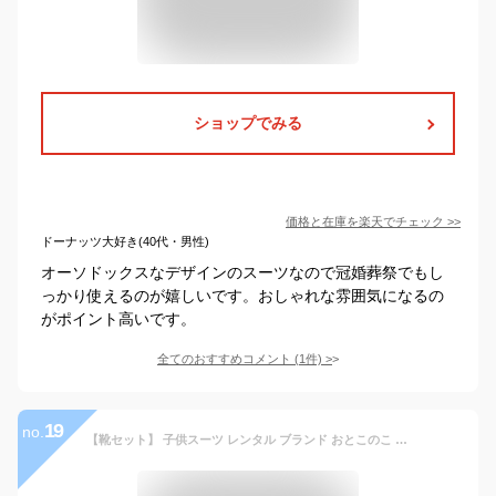
ショップでみる
価格と在庫を
楽天
でチェック
>>
ドーナッツ大好き(40代・男性)
オーソドックスなデザインのスーツなので冠婚葬祭でもし
っかり使えるのが嬉しいです。おしゃれな雰囲気になるの
がポイント高いです。
全てのおすすめコメント
(
1
件)
>
19
no.
【靴セット】 子供スーツ レンタル ブランド おとこのこ 男子 ジュニア フォーマル スーツ aby003 ミチコロンドンコシノ 黒 織りストライプ【フォーマル子供服 140 150 160 165 170 キッズ 結婚式 入学式 卒業式 小学校 小学生 卒服】 送料無料 【レンタル】