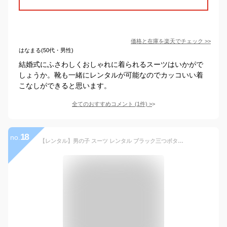
価格と在庫を
楽天
でチェック
>>
はなまる(50代・男性)
結婚式にふさわしくおしゃれに着られるスーツはいかがで
しょうか。靴も一緒にレンタルが可能なのでカッコいい着
こなしができると思います。
全てのおすすめコメント
(
1
件)
>
18
no.
【レンタル】男の子 スーツ レンタル ブラック三つボタンベーシックスーツフルセット 140cm 150cm 160cm 165cm 卒業式 結婚式 男児フォーマル ジュニアサイズ