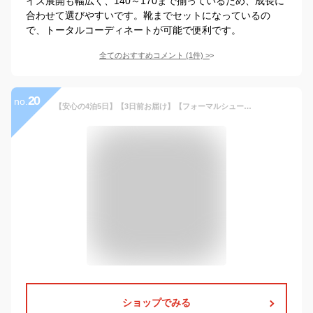
イズ展開も幅広く、140～170まで揃っているため、成長に
合わせて選びやすいです。靴までセットになっているの
で、トータルコーディネートが可能で便利です。
全てのおすすめコメント
(
1
件)
>
20
no.
【安心の4泊5日】【3日前お届け】【フォーマルシューズ・ベルト】【サイズ展開 140 150 160 165／b-103】 Ready Freddy ブルーシャツ／ジュニアスーツセット スーツ 男の子 男児 男子 男の子スーツ 卒服 小学生 6年生 スーツ 結婚式 コンクール 卒服
ショップでみる