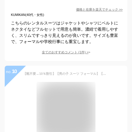
価格と在庫を
楽天
でチェック
>>
KUMIKAN(40代・女性)
こちらのレンタルスーツはジャケットやシャツにベルトに
ネクタイなどフルセットで用意も簡単。濃紺で着用しやす
く、スリムですっきり見えるのが良いです。サイズも豊富
で、フォーマルや学校行事にも重宝します。
全てのおすすめコメント
(
1
件)
>
10
no.
【靴不要→10％割引】【男の子 スーツ フォーマル】【子供スーツレンタル】【安心の4泊5日】【3日前お届け】【フォーマルシューズ・ベルトセット】【サイズ展開 160 170／b-135】WF by WANDER FACTORYネイビー スリムハイクオリティスーツ ジュニア 結婚式 コンクール