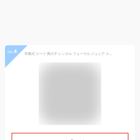
4
no.
卒業式 スーツ 男の子 レンタル フォーマル ジュニア スーツ 【3月利用分】 【靴なし】 子供服 子供スーツレンタル ジュニア Jr スーツセット jrsc30 黒 140 150 160 165 キッズ こども 小学校 卒服 卒団 制服 送料無料 【レンタル】