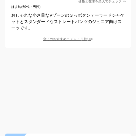
価格と在庫を
楽天
でチェック
>>
はま玲(60代・男性)
おしゃれな小さ目なVゾーンの３っボタンテーラードジャケ
ットとスタンダードなストレートパンツのジュニア向けス
ーツです。
全てのおすすめコメント
(
1
件)
>