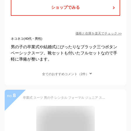
ショップでみる
価格と在庫を
楽天
でチェック
>>
ネコネコ(40代・男性)
男の子の卒業式や結婚式にぴったりなブラック三つボタン
ベーシックスーツ。靴セットも付いたフルセットなので手
軽に準備が整います。
全てのおすすめコメント（2件）
8
no.
卒業式 スーツ 男の子 レンタル フォーマル ジュニア スーツ 【3月利用分】 子供服 子供スーツレンタル 男児 ジュニア Jr スーツセット ネイビー aby061【長ズボン 140 150 160 170 小学校 小学生 入学式 中学受験 面接】 送料無料 【レンタル】 【靴なし】