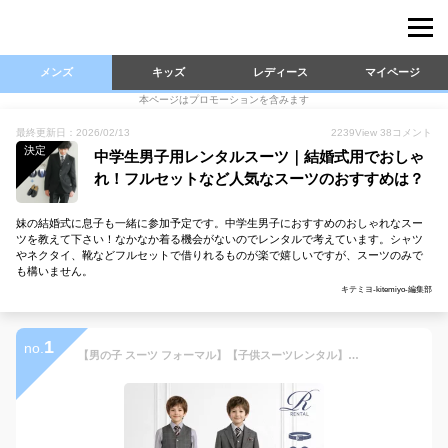
メンズ
キッズ
レディース
マイページ
本ページはプロモーションを含みます
最終更新日：2026/02/13
2239
View
38
コメント
決定
中学生男子用レンタルスーツ｜結婚式用でおしゃ
れ！フルセットなど人気なスーツのおすすめは？
妹の結婚式に息子も一緒に参加予定です。中学生男子におすすめのおしゃれなスー
ツを教えて下さい！なかなか着る機会がないのでレンタルで考えています。シャツ
やネクタイ、靴などフルセットで借りれるものが楽で嬉しいですが、スーツのみで
も構いません。
キテミヨ-kitemiyo-編集部
1
no.
【男の子 スーツ フォーマル】【子供スーツレンタル】【安心の4泊5日】【3日前お届け】【フォーマルシューズ・ベルト】【サイズ展開 140 150 160 170／b-130】WF by WANDER FACTORY ベスト付き ブラウングレー 格子柄ハイクオリティスーツ 子供スーツ 結婚式 発表会