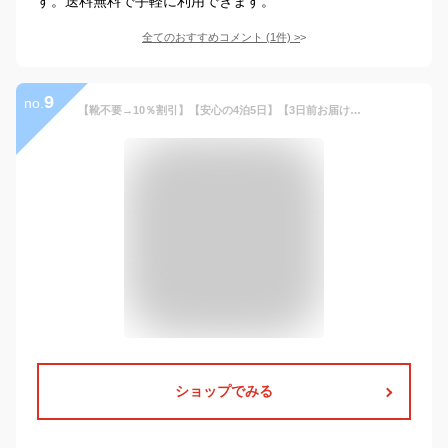
す。送料無料で手軽に利用できます。
全てのおすすめコメント
(
1
件)
>
9
no.
【靴不要→10％割引】【安心の4泊5日】【3日前お届け】【フォーマルシューズ・ベルトセット】【サイズ展開 140 150 160 170／b-167】WF by WANDER FACTORY ベスト付き 濃紺 スリムハイクオリティスーツ 男の子 卒服 結婚式 発表会 フォーマル ジュニア
ショップでみる