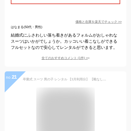
価格と在庫を
楽天
でチェック
>>
はなまる(50代・男性)
結婚式にふさわしい落ち着きがあるフォルムがおしゃれな
スーツはいかがでしょうか。カッコいい着こなしができる
フルセットなので安心してレンタルができると思います。
全てのおすすめコメント
(
1
件)
>
21
no.
卒業式 スーツ 男の子 レンタル 【3月利用分】 【靴なし】 男の子 スーツ フォーマル 子供スーツ 男児ジュニアJrスーツセット roby004【140 150 160 170 キッズ こども 結婚式 小学校 小学生 卒服 卒団 制服】 【WB01】 【レンタル】