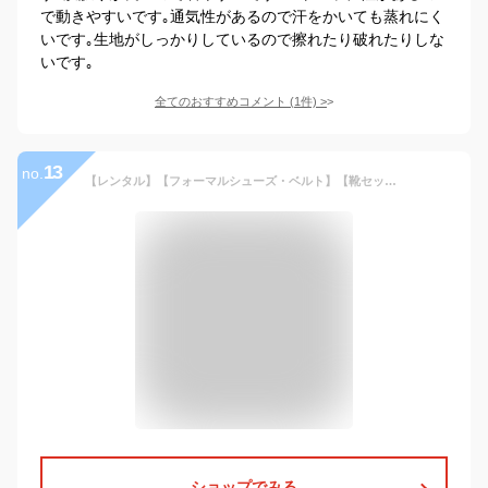
で動きやすいです｡通気性があるので汗をかいても蒸れにく
いです｡生地がしっかりしているので擦れたり破れたりしな
いです｡
全てのおすすめコメント
(
1
件)
>
13
no.
【レンタル】【フォーマルシューズ・ベルト】【靴セット】【サイズ展開 140 150 160 170／b-104】ジュニアスーツセット 男の子 子供スーツ フォーマル 子供スーツレンタル ブラック 黒 男児 おとこのこ 男子 キッズ こども 結婚式 発表会 送料無料 卒服 コンクール
ショップでみる