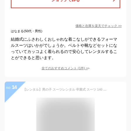
価格と在庫を
楽天
でチェック
>>
はなまる(50代・男性)
結婚式にふさわしくおしゃれな着こなしができるフォーマ
ルスーツはいかがでしょうか。ベルトや靴などセットにな
っていてカッコよく着られるので安心してレンタルするこ
とができると思います。
全てのおすすめコメント
(
1
件)
>
14
no.
【レンタル】男の子 スーツレンタル 卒業式 スーツ 140 150 160 170 男児 黒ダブルストライプ地スーツセット 青レジメンタルタイ 男の子 スーツ 小学校男子 卒業スーツ 靴セット 子供スーツ レンタル 貸衣装 結婚式 ジュニアスーツ 小学生