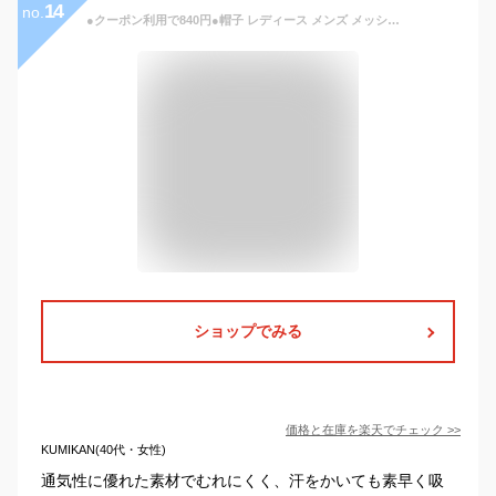
14
no.
●クーポン利用で840円●帽子 レディース メンズ メッシュキャップ ゴルフ 帽子 キャップ 帽子 ハニカム構造エアーキャップ 通気性抜群 無地 野球帽 登山 釣り ゴルフ 運転 旅行などに メッシュ帽 男女兼用
ショップでみる
価格と在庫を
楽天
でチェック
>>
KUMIKAN(40代・女性)
通気性に優れた素材でむれにくく、汗をかいても素早く吸