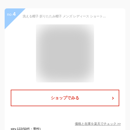
4
no.
洗える帽子 折りたたみ帽子 メンズ レディース ショートブリム EdgeCity（エッジシティー）UV 帽子 中折れハット ハット
ショップでみる
価格と在庫を
楽天
でチェック
>>
strv.122(50代・男性)