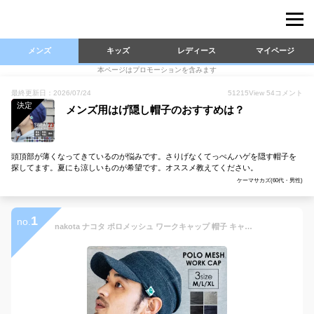
メンズ
キッズ
レディース
マイページ
本ページはプロモーションを含みます
最終更新日：2026/07/24
51215
View
54
コメント
決定
メンズ用はげ隠し帽子のおすすめは？
頭頂部が薄くなってきているのが悩みです。さりげなくてっぺんハゲを隠す帽子を
探してます。夏にも涼しいものが希望です。オススメ教えてください。
ケーマサカズ(60代・男性)
1
no.
nakota ナコタ ポロメッシュ ワークキャップ 帽子 キャップ メンズ レディース 深め ブランド 夏 夏用 涼しい 大きいサイズ 小さめサイズ 熱中症対策 紫外線対策 UV プレゼント 洗える