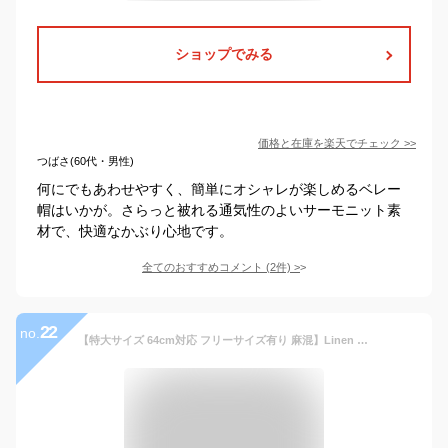
ショップでみる
価格と在庫を
楽天
でチェック
>>
つばさ(60代・男性)
何にでもあわせやすく、簡単にオシャレが楽しめるベレー
帽はいかが。さらっと被れる通気性のよいサーモニット素
材で、快適なかぶり心地です。
全てのおすすめコメント
(
2
件)
>
22
no.
【特大サイズ 64cm対応 フリーサイズ有り 麻混】Linen Denim Hat リネン デニム ハット 頭が大きい 帽子 サファリハット バケット 日除け UVカット 折りたたみ ループ 深め WEB限定 メンズ レディース フリーサイズ ビッグサイズ 大きい 全4色 2サイズ qcl-m8654 誕生日