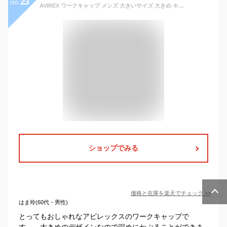
23
no.
AVIREX ワークキャップ メンズ 大きいサイズ 大きめ キャップ ブランド 帽子 アメカジ アビレックス 春 夏 秋 冬 綿100％ ★REVM 18490000 14787700 80264100 7992540 ネイビー/ベージュ/ブラック/カーキ プレゼント ギフト
ショップでみる
価格と在庫を
楽天
でチェック
>>
はま玲(60代・男性)
とってもおしゃれなアビレックスのワークキャップで
す。 大きめのデザインなので深めにかぶることができま