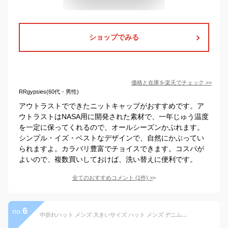
ショップでみる
価格と在庫を
楽天
でチェック
>>
RRgypsies(60代・男性)
アウトラストでできたニットキャップがおすすめです。ア
ウトラストはNASA用に開発された素材で、一年じゅう温度
を一定に保ってくれるので、オールシーズンかぶれます。
シンプル・イズ・ベストなデザインで、自然にかぶってい
られますよ。カラバリ豊富でチョイスできます。コスパが
よいので、複数買いしておけば、洗い替えに便利です。
全てのおすすめコメント
(
1
件)
>
6
no.
中折れハット メンズ 大きいサイズ ハット メンズ デニム 秋冬 春夏 春 夏 ゆったり 日本製 ハットストローハット メンズ 麦わら帽子 レディース 麦わら帽子 メンズ 中折れハット 黒 中折れハット ハット uv ハット 紫外線 夏 110184