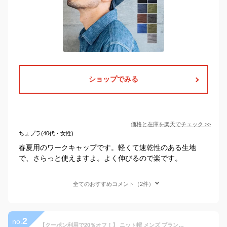
ショップでみる
価格と在庫を
楽天
でチェック
>>
ちょプラ(40代・女性)
春夏用のワークキャップです。軽くて速乾性のある生地
で、さらっと使えますよ。よく伸びるので楽です。
全てのおすすめコメント（2件）
2
no.
【クーポン利用で20％オフ！】 ニット帽 メンズ ブランド 日本製 ニットキャップ レディース 春 深め 夏 サマーニット ビーニー 帽子 キャップ 春夏 サマーニット帽 コットン グレー メンズファッション ちょいワル お兄系 オラオラ系 プレゼント ギフト 20代 30代 40代