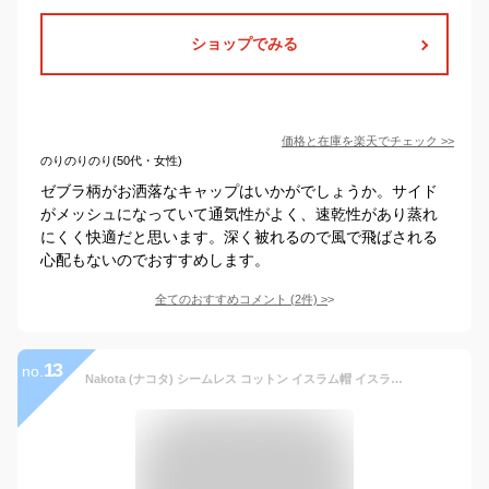
ショップでみる
価格と在庫を
楽天
でチェック
>>
のりのりのり(50代・女性)
ゼブラ柄がお洒落なキャップはいかがでしょうか。サイド
がメッシュになっていて通気性がよく、速乾性があり蒸れ
にくく快適だと思います。深く被れるので風で飛ばされる
心配もないのでおすすめします。
全てのおすすめコメント
(
2
件)
>
13
no.
Nakota (ナコタ) シームレス コットン イスラム帽 イスラムワッチキャップ 日本製 帽子 ワッチキャップ ビーニー Lサイズ チャコール(93)