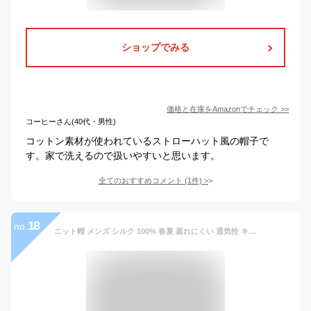
ショップでみる
価格と在庫を
Amazon
でチェック
>>
コーヒーさん(40代・男性)
コットン素材が使われているストローハット風の帽子で
す。家で洗えるので扱いやすいと思います。
全てのおすすめコメント
(
1
件)
>
18
no.
ニット帽 メンズ シルク 100% 春夏 蒸れにくい 通気性 キャップ ワッチ 帽子 黒沢年男プロデュース (ベージュ)