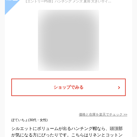
【エントリーP5倍】ハンチング メンズ 夏用 大きいサイズ リネン 深めで被りやすい サイズ調節 ハンチング帽 キャスケット 麻 綿 紳士 キレイなシルエット XL 58cm-63cm MQUM ゴルフ 小顔 hun-658 熱中症対策 通気性 風を通す プレゼント 即納【メール便送料無料】
ショップでみる
価格と在庫を
楽天
でチェック
>>
ぽていちょ(30代・女性)
シルエットにボリュームが出るハンチング帽なら、頭頂部
が気になる方にぴったりです。こちらはリネンとコットン