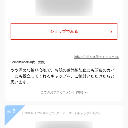
ショップでみる
価格と在庫を
楽天
でチェック
>>
LemonSoda(50代・女性)
やや深めな被り心地で、お肌の紫外線防止にも頭皮のカバ
ーにも役立ってくれるキャップを、ご検討いただけたらと
思います。
全てのおすすめコメント
(
3
件)
>
9
no.
UNDER ARMOUR(アンダーアーマー) キャップ UAアイソチル ローンチ アジャスタブル キャップ 1383477 ブラックブラックリフレクティブ ONESIZE