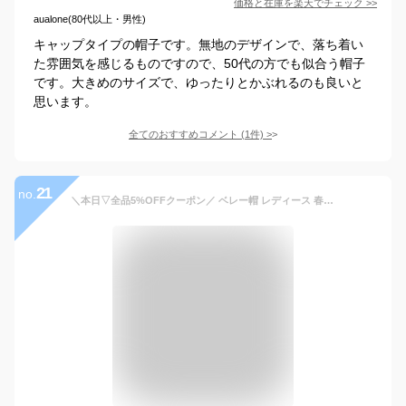
価格と在庫を
楽天
でチェック
>>
aualone(80代以上・男性)
キャップタイプの帽子です。無地のデザインで、落ち着い
た雰囲気を感じるものですので、50代の方でも似合う帽子
です。大きめのサイズで、ゆったりとかぶれるのも良いと
思います。
全てのおすすめコメント
(
1
件)
>
21
no.
＼本日▽全品5%OFFクーポン／ ベレー帽 レディース 春夏 帽子 メンズ ベレー チョボ付 サマーニット 無地 シンプル フリーサイズ 男女兼用 ユニセックス サマーベレー マリンブルー 父の日