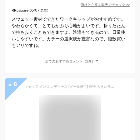
価格と在庫を
楽天
でチェック
>>
RRgypsies(60代・男性)
スウェット素材でできたワークキャップがおすすめです。
やわらかくて、とてもかぶり心地がよいです。折りたたん
で持ち歩くこともできますよ。洗濯もできるので、日常使
いしやすいです。カラーの選択肢が豊富なので、複数買い
もアリですね。
全てのおすすめコメント（2件）
8
no.
キャップ メンズ レディース [メール便可] 帽子 大きいサイズ やや深め 春夏 秋冬 男女兼用 ヘリンボーンCottonワークキャップ [Zn]