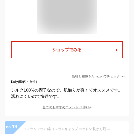
ショップでみる
価格と在庫を
Amazon
でチェック
>>
Kelly(50代・女性)
シルク100%の帽子なので、肌触りが良くてオススメです。
濡れにくいので快適です。
全てのおすすめコメント
(
1
件)
>
19
no.
イスラムワッチ 綿 イスラムキャップ コットン 抗がん剤 帽子 おしゃれ 医療用帽子 メンズ コットン キャップ ケア帽子 オーガニックコットン 男性 医療用帽子 就寝用 禿隠し 春夏 秋冬 夏用 冬用 ニット帽 メンズ