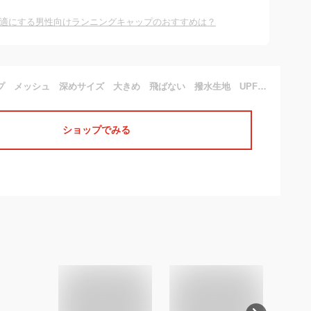
適にする男性向けランニングキャップのおすすめは？
ランニングキャップ メッシュ 深めサイズ 大きめ 飛ばない 撥水生地 UPF50 UVカット ジョギング 日よけ 帽子 速乾 通気性 スポーツキャップ レディース キャップ メンズ キャップ
ショップでみる