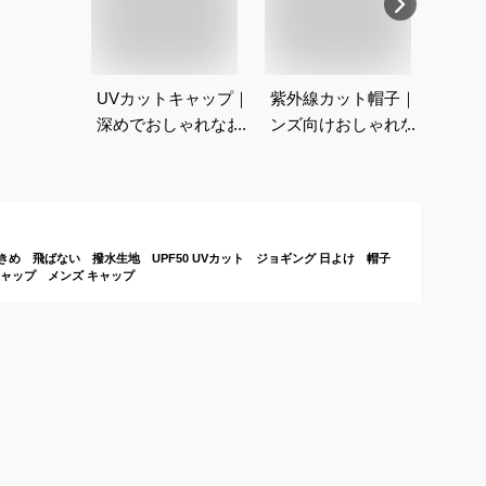
UVカットキャップ｜
紫外線カット帽子｜メ
メン
深めでおしゃれなおす
ンズ向けおしゃれなお
プの
すめは？
すすめは？
て！
め 飛ばない 撥水生地 UPF50 UVカット ジョギング 日よけ 帽子
ャップ メンズ キャップ