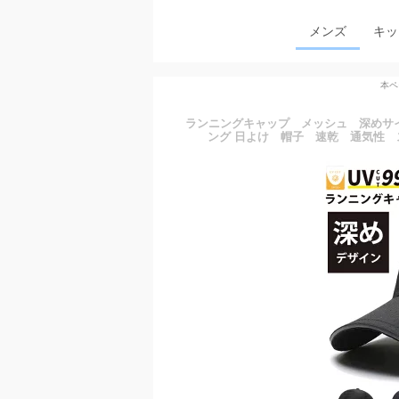
メンズ
キッ
本ペ
ランニングキャップ メッシュ 深めサイ
ング 日よけ 帽子 速乾 通気性 