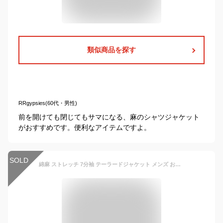
類似商品を探す
RRgypsies(60代・男性)
前を開けても閉じてもサマになる、麻のシャツジャケット
がおすすめです。便利なアイテムですよ。
SOLD
綿麻 ストレッチ 7分袖 テーラードジャケット メンズ おしゃれ カジュアル 春 夏 春物 春夏 サマー 七分袖 アウター ジャケット ブレザー テーラード ライトアウター スプリング スリム 細身 薄手 無地 リネン ブラック 黒 ホワイト 白 ネイビー 紺 ベージュ M L XL