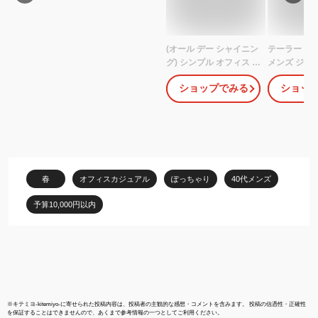
(オール デー シャイニン
テーラード
グ) シンプル オフィス テ
メンズ ジャケ
ーラード ブラック ジャ
料無料 】全
ショップでみる
ショッ
ケット ビジネス スタイ
ドジャケット
リッシュ 大きいサイズ
ラード スー
黒 就活 スーツ メンズ
ザー 1つボ
MT02BKXXL
伸縮性なし 
8（eight） 
春
オフィスカジュアル
ぽっちゃり
40代メンズ
予算10,000円以内
※
キテミヨ-kitemiyo-
に寄せられた投稿内容は、投稿者の主観的な感想・コメントを含みます。 投稿の信憑性・正確性
を保証することはできませんので、あくまで参考情報の一つとしてご利用ください。