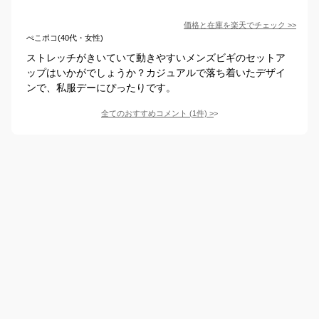
価格と在庫を
楽天
でチェック
>>
ぺこポコ(40代・女性)
ストレッチがきいていて動きやすいメンズビギのセットア
ップはいかがでしょうか？カジュアルで落ち着いたデザイ
ンで、私服デーにぴったりです。
全てのおすすめコメント
(
1
件)
>