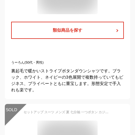
類似商品を探す
うーろん(50代・男性)
裏起毛で暖かいストライプボタンダウンシャツです。ブラ
ック、ホワイト、ネイビーの3色展開で複数持っていてもビ
ジネス、プライベートともに重宝します。形態安定で手入
れも楽です。
SOLD
セットアップ スーツ メンズ 夏 七分袖 一つボタン カジュアルスーツ 細身 無地 フォーマル 結婚式 二次会 お呼ばれ パーティー サイズS〜2XL ジャケット&パンツ 2点セット グレー ネイビー