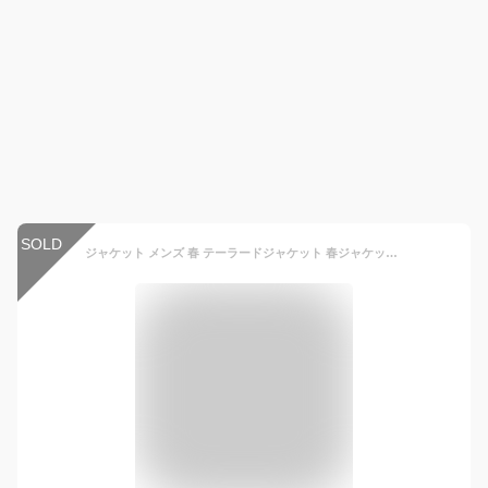
SOLD
ジャケット メンズ 春 テーラードジャケット 春ジャケット カジュアル 薄手アウター 薄手ジャケット セットアップ可 上下セット可 テレワーク 春服 ビジネス 黒 白 メンズファッション 40代 50代 ブレザー