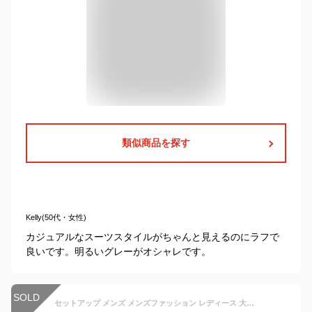
類似商品を探す
Kelly(50代・女性)
カジュアルなスーツスタイルがちゃんと見えるのにラフで
良いです。明るいグレーがオシャレです。
SOLD
セットアップ メンズ メンズファッション レディース 大きいサイズ ビジネスカジュアル オフィス 通勤 イージーパンツ ジャケット ストレッチ 無地 春 春物 春服 ZIP ジップ (kd-setup001)