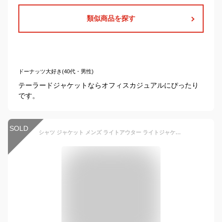
類似商品を探す
ドーナッツ大好き(40代・男性)
テーラードジャケットならオフィスカジュアルにぴったり
です。
SOLD
シャツ ジャケット メンズ ライトアウター ライトジャケット ジャケット 麻 ブランド 日本製 シャツ 綿 9分袖 チビ襟 キャンバス地 M L 春 秋 Upscape Audience アップスケープオーディエンス AUD2919