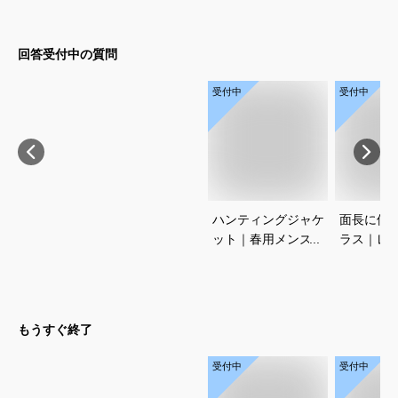
回答受付中の質問
受付中
受付中
ハンティングジャケ
面長に似
ット｜春用メンズ向
ラス｜レ
け！アメカジノーフ
メンズ用
ォークジャケットの
なのは？
おすすめは？
もうすぐ終了
受付中
受付中