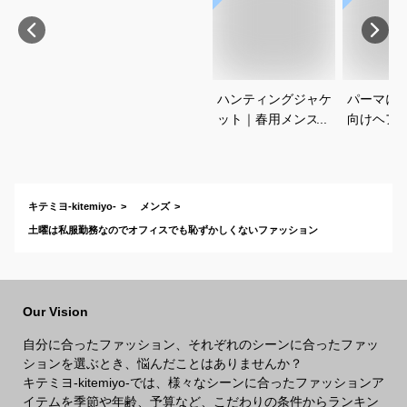
ハンティングジャケ
パーマに
ット｜春用メンズ向
向けヘア
け！アメカジノーフ
すすめを
ォークジャケットの
さい
おすすめは？
キテミヨ-kitemiyo-
メンズ
土曜は私服勤務なのでオフィスでも恥ずかしくないファッション
Our Vision
自分に合ったファッション、それぞれのシーンに合ったファッ
ションを選ぶとき、悩んだことはありませんか？
キテミヨ-kitemiyo-では、様々なシーンに合ったファッションア
イテムを季節や年齢、予算など、こだわりの条件からランキン