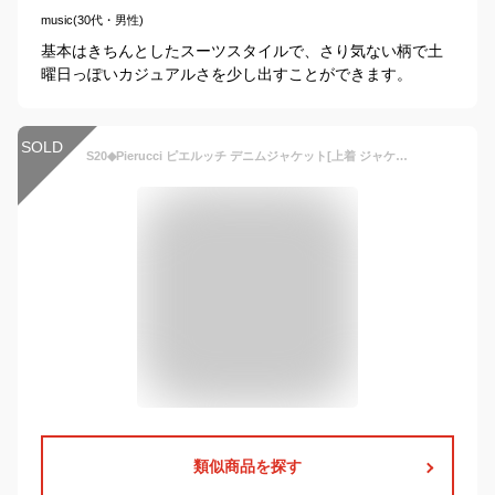
music(30代・男性)
基本はきちんとしたスーツスタイルで、さり気ない柄で土
曜日っぽいカジュアルさを少し出すことができます。
SOLD
S20◆Pierucci ピエルッチ デニムジャケット[上着 ジャケット デニム おしゃれ メンズ テーラードジャケット メンズジャケット ライトアウター アウター きれいめ 小さいサイズ 大きいサイズ 小さめ 大きめ カジュアルジャケット] 即納
類似商品を探す