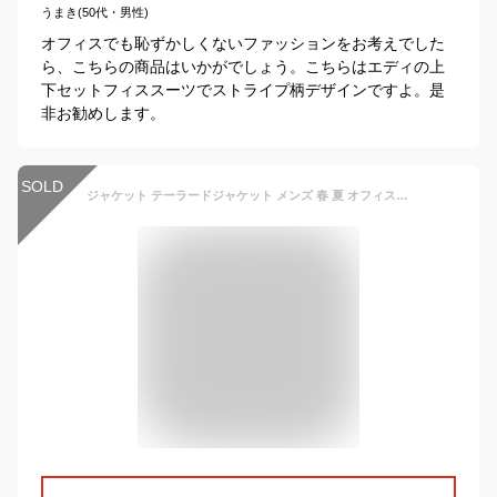
うまき(50代・男性)
オフィスでも恥ずかしくないファッションをお考えでした
ら、こちらの商品はいかがでしょう。こちらはエディの上
下セットフィススーツでストライプ柄デザインですよ。是
非お勧めします。
SOLD
ジャケット テーラードジャケット メンズ 春 夏 オフィスカジュアル メンズ クールマックス アウター メンズ ホワイト ブラック グレー ネイビー 大人 M〜LLL カジュアル ストリート 大きいサイズ おしゃれクールマックス素材テーラードジャケット(GW-P9741)