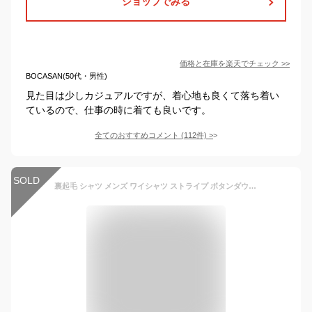
ショップでみる
価格と在庫を
楽天
でチェック
>>
BOCASAN(50代・男性)
見た目は少しカジュアルですが、着心地も良くて落ち着い
ているので、仕事の時に着ても良いです。
全てのおすすめコメント
(
112
件)
>
SOLD
裏起毛 シャツ メンズ ワイシャツ ストライプ ボタンダウン 長袖 インナー 厚手 暖かい ふんわり 形態安定 防寒 大人気 イージーケア yシャツ ビジネス スリム 細身 大きいサイズ カッターシャツ ノーアイロン 定番 就活 おしゃれ 黒 ネイビー 秋 冬 冬服 秋冬 送料無料