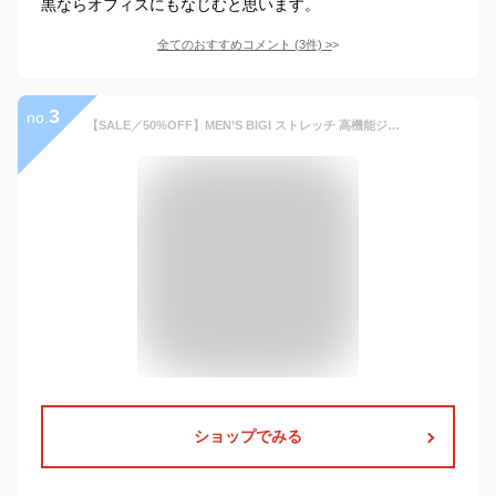
黒ならオフィスにもなじむと思います。
全てのおすすめコメント
(
3
件)
>
3
no.
【SALE／50%OFF】MEN’S BIGI ストレッチ 高機能ジャケット / EVALET (同素材パンツあり セットアップ 可能) メンズ ビギ コート/ジャケット コート/ジャケットその他 ネイビー ブラウン【RBA_E】【送料無料】
ショップでみる