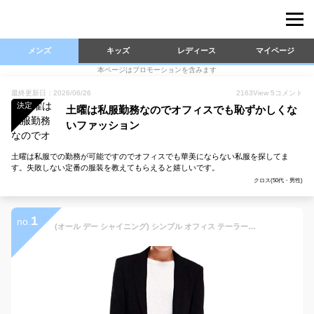
メンズ
キッズ
レディース
マイページ
本ページはプロモーションを含みます
最終更新日：2026/06/26
2163
View
5
コメント
決定
土曜は私服勤務なのでオフィスでも恥ずかしくな
いファッション
土曜は私服での勤務が可能ですのでオフィスでも華美にならない私服を探してま
す。失敗しない定番の服装を教えてもらえると嬉しいです。
クロス(50代・男性)
1
no.
(オール デー シャイニング) シンプル オフィス テーラード ブラック ジャケット ビジネス スタイリッシュ 大きいサイズ 黒 就活 スーツ メンズ MT02BKXXL