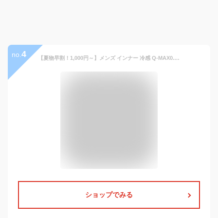
4
no.
【夏物早割！1,000円～】メンズ インナー 冷感 Q-MAX0.4 Tシャツ 無地 半袖 吸汗 速乾 伸縮抜群 快適 防臭抗菌 Vネック 白 黒 肌着 下着 インナーシャツ ルームウェア コンプレッション アンダーウェア 春 夏 夏物特集
ショップでみる