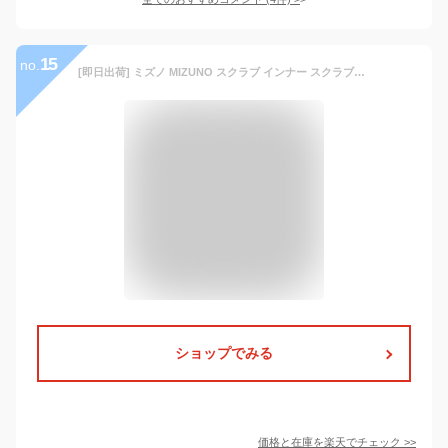
15
no.
[即日出荷] ミズノ MIZUNO スクラブ インナー スクラブインナーシャツ メンズ アンダーウェア インナーウェア 七分袖 ストレッチ 吸汗 速乾 医療 看護師 介護士 春夏 秋冬 ホワイト 白 ネイビー ブラック 黒 S M L 大きいサイズ チトセ [ネコポス] ct-mz0135
ショップでみる
価格と在庫を
楽天
でチェック
>>