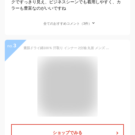
クですっきり見え、ビジネスシーンでも着用しやすく、カ
ラーも豊富なのがいいですね
全てのおすすめコメント（3件）
3
no.
素肌ドライ綿100％ 汗取り インナー 2分袖 丸首 メンズ 春夏 脇汗 シャツ パッド付き 半袖 ドライ 汗染み 防止 汗 対策 シャツ 綿混 汗とり パット付き 吸汗速乾 スーツ 出張 肌着 30代 40代 50代 60代 紳士 送料無料 男性 M4441P-E
ショップでみる