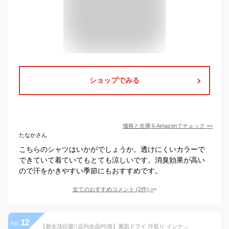
ショップでみる
価格と在庫を
Amazon
でチェック
>>
たなかさん
こちらのシャツはいかがでしょうか。透けにくいカラーで
できていて着ていてもとても涼しいです。消臭効果が高い
ので汗をかきやすい季節にもおすすめです。
全てのおすすめコメント
(
2
件)
>
12
no.
【新生活応援!!店内全品P5倍】素肌ドライ 汗取り インナー 2分袖 丸首 メンズ 春夏 脇汗 シャツ パッド付き ドライ 汗染み 防止 汗 対策 シャツ 綿混 汗とり パット付き 吸汗速乾 スーツ 出張 肌着 紳士 男性 L4790T-E