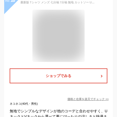
16
no.
最新版 Tシャツ メンズ 七分袖 7分袖 無地 カットソー Uネック Vネック インナーシャツ 七分袖Tシャツ 無地Tシャツ ポリエステル コットン 綿 長袖と半袖の中間丈 7分袖Tシャツ 白Tシャツ 黒Tシャツ インナー 重ね着 7分丈 春 夏 秋 冬 オールシーズン
ショップでみる
価格と在庫を
楽天
でチェック
>>
ネコネコ(40代・男性)
無地でシンプルなデザインが他のコーデと合わせやすく、U
ネックとVネックから選べて夏にぴったりの涼しさと快適さ