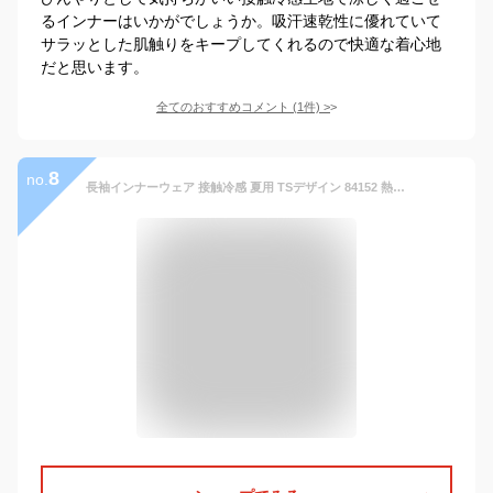
るインナーはいかがでしょうか。吸汗速乾性に優れていて
サラッとした肌触りをキープしてくれるので快適な着心地
だと思います。
全てのおすすめコメント
(
1
件)
>
8
no.
長袖インナーウェア 接触冷感 夏用 TSデザイン 84152 熱中症対策 ひんやり 涼しい 消臭 スポーツ コンプレッション アンダーシャツ 肌着 作業着 作業服 吸汗速乾 消臭機能 UVカット 反射 藤和【メール便送料無料】