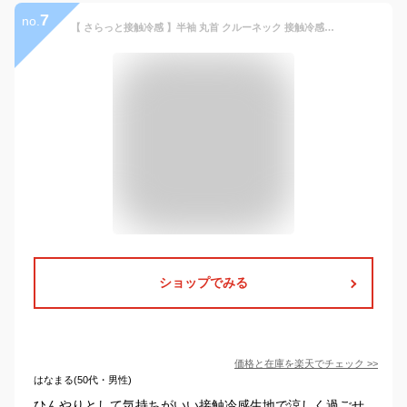
7
no.
【 さらっと接触冷感 】半袖 丸首 クルーネック 接触冷感 RENU メンズ クール インナー 下着 肌着 夏 シャツ 吸水速乾 平松工業 Hiramarche ヒラマルシェ （m-5081）
ショップでみる
価格と在庫を
楽天
でチェック
>>
はなまる(50代・男性)
ひんやりとして気持ちがいい接触冷感生地で涼しく過ごせ