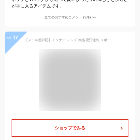
が手に入るアイテムです。
全てのおすすめコメント
(
9
件)
>
17
no.
【メール便対応】インナー メンズ 冷感 吸汗速乾 スポーツ 冷感インナー ゴルフ 最強 メンズインナー 夏 ワーク マン アンダーシャツ ストレッチ 長袖 消臭 コンプレッション 熱中症対策 UVカット 作業着 作業服 おたふく手袋 ボディータフネス JW-623 筋トレ ランニング
ショップでみる