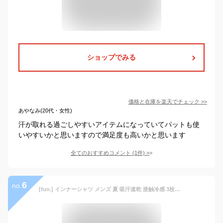
ショップでみる
価格と在庫を
楽天
でチェック
>>
あやなみ(20代・女性)
汗が取れる過ごしやすいアイテムになっていてパットも使
いやすいかと思いますので満足度も高いかと思います
全てのおすすめコメント
(
1
件)
>
6
no.
[fun.] インナーシャツ メンズ 夏 吸汗速乾 接触冷感 3枚組 クルーネック 帝人 AIRCTIVE ホワイト 2L