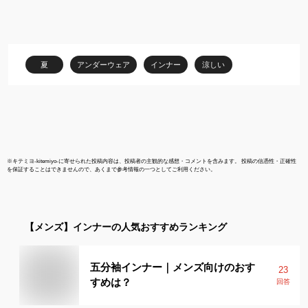
インナー メンズインナ
対策 シャツ 
ー インナーシャツ 肌着
パット付き 
脇汗 背中汗 半袖 Vネッ
ーツ 出張 肌
ク 綿混 汗取り 接触冷感
M4442P-E
速乾 防臭 汗じみ防止 ◇
夏
アンダーウェア
インナー
涼しい
※
キテミヨ-kitemiyo-
に寄せられた投稿内容は、投稿者の主観的な感想・コメントを含みます。 投稿の信憑性・正確性
を保証することはできませんので、あくまで参考情報の一つとしてご利用ください。
【メンズ】
インナー
の人気おすすめランキング
五分袖インナー｜メンズ向けのおす
23
すめは？
回答