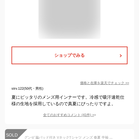
ショップでみる
価格と在庫を
楽天
でチェック
>>
strv.122(50代・男性)
夏にピッタリのメンズ用インナーです。冷感で吸汗速乾仕
様の生地を採用しているので真夏にぴったりですよ。
全てのおすすめコメント
(
41
件)
>
SOLD
グンゼ 脇パッド付き VネックTシャツ メンズ 春夏 半袖 透けにくいYG ワイジー 紳士 肌着 深い V首 抗菌 防臭 きりっぱなし カットオフ シンプル 脇汗 汗取りインナーシャツ YV1912 M-LL