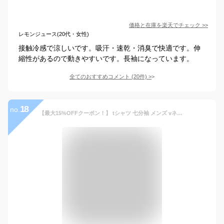
価格と在庫を
楽天
でチェック
>>
レモンジュース(20代・女性)
接触冷感で涼しいです。吸汗・速乾・消臭で快適です。伸
縮性があるので動きやすいです。長袖になっています。
全てのおすすめコメント
(
20
件)
>
18
no.
【最大15%OFFクーポン！】 tシャツ 七分袖 メンズ vネック uネック 深vネック 無地 カットソー インナー 黒 ブラック ネイビー タイト トップス 7分袖 s m l xl 3l 大きいサイズ 大きいサイズ コットン 綿 ポリエステル アクセONE 新作 服 春 春物 春服 夏