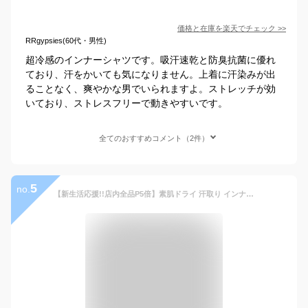
価格と在庫を
楽天
でチェック
>>
RRgypsies(60代・男性)
超冷感のインナーシャツです。吸汗速乾と防臭抗菌に優れ
ており、汗をかいても気になりません。上着に汗染みが出
ることなく、爽やかな男でいられますよ。ストレッチが効
いており、ストレスフリーで動きやすいです。
全てのおすすめコメント（2件）
5
no.
【新生活応援!!店内全品P5倍】素肌ドライ 汗取り インナー 長袖 丸首 メンズ 春夏 脇汗 シャツ パッド付き ドライ 汗染み 防止 汗 対策 シャツ 綿混 汗とり パット付き 吸汗速乾 スーツ 出張 肌着 紳士 男性 L4793P-E