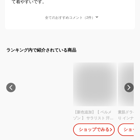
て着やすいです。
全てのおすすめコメント（2件）
ランキング内で紹介されている商品
【新色追加】【 ベルメ
素肌ドライ綿
ゾン 】 サラリスト 汗取
り インナー 
りインナー 綿混 Vネッ
メンズ 春夏 
ショップでみる
ショッ
ク 半袖 大汗さん ◆ S M
半袖 Vネッ
L LL 3L ◆◇ メンズ 男性
き ドライ 汗