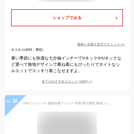
ショップでみる
価格と在庫を
楽天
でチェック
>>
ネコネコ(40代・男性)
暑い季節にも快適な七分袖インナーでVネックやUネックな
ど選べて無地デザインで重ね着にもぴったりでタイトなシ
ルエットでスッキリ着こなせますよ。
全てのおすすめコメント
(
16
件)
>
19
no.
DRYストレッチ 接触冷感 Tシャツ 半袖 吸汗速乾 無地 メンズ ファッション トップス 春 夏 秋 春服 夏服 秋服【メール便送料無料《M1》】【1-LH1O】