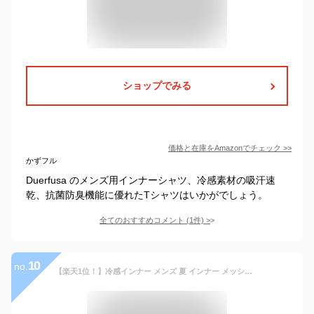
ショップでみる
価格と在庫を
Amazon
でチェック
>>
かずフル
Duerfusa のメンズ用インナーシャツ、冷感素材の吸汗速
乾、抗菌防臭機能に優れたTシャツはいかがでしょう。
全てのおすすめコメント
(
1
件)
>
10
no.
【楽天1位！】冷感インナー メンズ 夏 インナー メッシュ 接触冷感 吸汗速乾 抗菌防臭 ストレッチ メッシュ素材 半袖 Vネック シャツ 無地 1枚組 2枚組 M L LL 3L