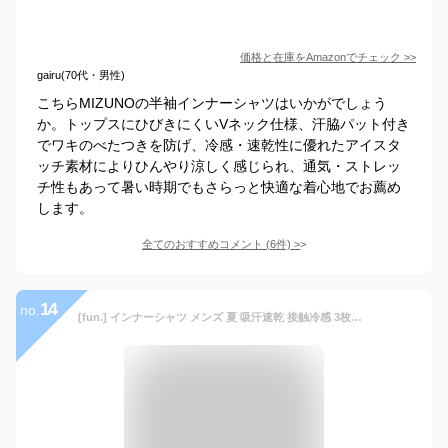
価格と在庫を
Amazon
でチェック
>>
gairu(70代・男性)
こちらMIZUNOの半袖インナーシャツはいかがでしょう
か。トップスにひびきにくいVネック仕様、汗脇パット付き
でワキのべたつきを防げ、冷感・速乾性に優れたアイスタ
ッチ素材によりひんやり涼しく感じられ、通気・ストレッ
チ性もあって暑い時期でもさらっと快適な着心地でお薦め
します。
全てのおすすめコメント
(
6
件)
>
14
no.
[fun.] インナーシャツ メンズ 夏 吸汗速乾 接触冷感 3枚組 Vネック 帝人 AIRCTIVE ベージュ L