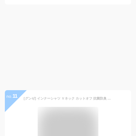
11
no.
[グンゼ] インナーシャツ Ｖネック カットオフ 抗菌防臭 耐久柔軟 YN1515 メンズ クリアベージュ L