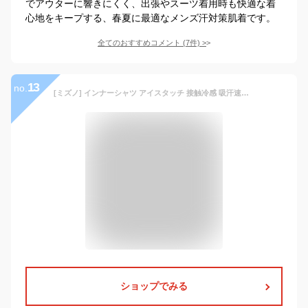
でアウターに響きにくく、出張やスーツ着用時も快適な着
心地をキープする、春夏に最適なメンズ汗対策肌着です。
全てのおすすめコメント
(
7
件)
>
13
no.
[ミズノ] インナーシャツ アイスタッチ 接触冷感 吸汗速乾 消臭 Vネック 半袖シャツ 肌着 アンダーウェア C2JAA103 メンズ キャスチャコール L
ショップでみる