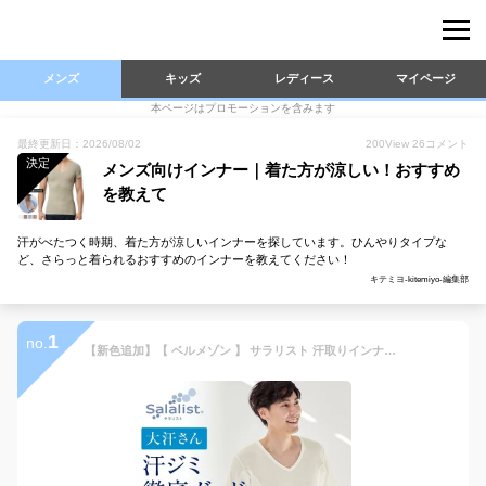
メンズ
キッズ
レディース
マイページ
本ページはプロモーションを含みます
最終更新日：2026/08/02
200
View
26
コメント
決定
メンズ向けインナー｜着た方が涼しい！おすすめ
を教えて
汗がべたつく時期、着た方が涼しいインナーを探しています。ひんやりタイプな
ど、さらっと着られるおすすめのインナーを教えてください！
キテミヨ-kitemiyo-編集部
1
no.
【新色追加】【 ベルメゾン 】 サラリスト 汗取りインナー 綿混 Vネック 半袖 大汗さん ◆ S M L LL 3L ◆◇ メンズ 男性 インナー メンズインナー インナーシャツ 肌着 脇汗 背中汗 半袖 Vネック 綿混 汗取り 接触冷感 速乾 防臭 汗じみ防止 ◇