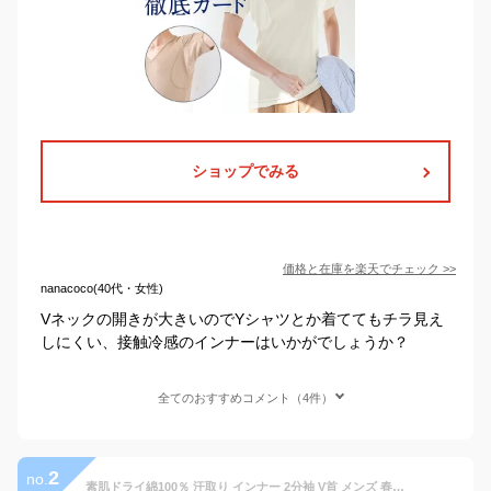
ショップでみる
価格と在庫を
楽天
でチェック
>>
nanacoco(40代・女性)
Vネックの開きが大きいのでYシャツとか着ててもチラ見え
しにくい、接触冷感のインナーはいかがでしょうか？
全てのおすすめコメント（4件）
2
no.
素肌ドライ綿100％ 汗取り インナー 2分袖 V首 メンズ 春夏 脇汗 シャツ 半袖 Vネック パッド付き ドライ 汗染み 防止 汗 対策 シャツ 綿混 汗とり パット付き 吸汗速乾 スーツ 出張 肌着 紳士 男性 M4442P-E