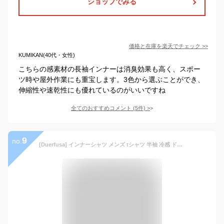
ショップでみる
価格と在庫を
楽天
でチェック
>>
KUMIKAN(40代・女性)
こちらの感素材の長袖インナーは消臭効果も高く、スポー
ツ時や屋外作業にも重宝します。3色から選ぶことができ、
伸縮性や速乾性にも優れているのがいいですね
全てのおすすめコメント
(
5
件)
>
9
no.
[Duerfusa] インナーシャツ メンズ tシャツ 半袖 冷感 ドライ 春夏 吸汗速乾 抗菌防臭 ストレッチ クルーネック 白 黒 3枚組(Vネック半袖/白/L)