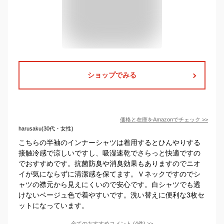
ショップでみる
価格と在庫を
Amazon
でチェック
>>
harusaku(30代・女性)
こちらの半袖のインナーシャツは着用するとひんやりする
接触冷感で涼しいですし、吸湿速乾でさらっと快適ですの
でおすすめです。抗菌防臭や消臭効果もありますのでニオ
イが気にならずに清潔感を保てます。Ｖネックですのでシ
ャツの襟元から見えにくいので安心です。白シャツでも透
けないベージュ色で着やすいです。洗い替えに便利な3枚セ
ットになっています。
全てのおすすめコメント
(
4
件)
>