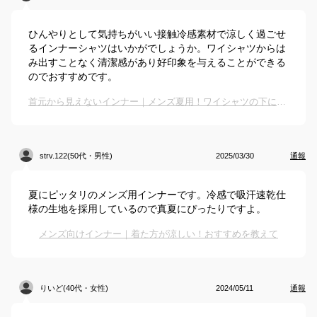
ひんやりとして気持ちがいい接触冷感素材で涼しく過ごせ
るインナーシャツはいかがでしょうか。ワイシャツからは
み出すことなく清潔感があり好印象を与えることができる
のでおすすめです。
首元から見えないインナー｜メンズ夏用！ワイシャツの下に着る肌着のおすすめは？
strv.122(50代・男性)
2025/03/30
通報
夏にピッタリのメンズ用インナーです。冷感で吸汗速乾仕
様の生地を採用しているので真夏にぴったりですよ。
メンズ向けインナー｜着た方が涼しい！おすすめを教えて
りいど(40代・女性)
2024/05/11
通報