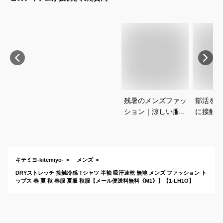
残暑のメンズファッ
部活をし
ション｜涼しい服装
に接触涼
のおすすめは？
ンナーを
す。
キテミヨ-kitemiyo-
メンズ
DRYストレッチ 接触冷感 Tシャツ 半袖 吸汗速乾 無地 メンズ ファッション ト
ップス 春 夏 秋 春服 夏服 秋服【メール便送料無料《M1》】【1-LH1O】