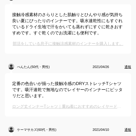
接触冷感素材のさらりとした肌触りとひんやり感が気持ち
良い夏にぴったりのインナーです。吸水速乾性にもすぐれ
ているドライ生地で汗をかいても蒸れずにすぐに乾きおす
すめです。すぐ乾くのでお洗濯にも便利です。
部活をしている息子に接触涼感素材のインナーを購入します。
べんたん(50代・男性)
2021/04/26
通報
定番の色合いが揃った接触冷感のDRYストレッチTシャツ
です。吸汗速乾で無地なのでレイヤーのインナーにピッタ
リだと思います。
ロング丈インナーTシャツ｜重ね着におすすめのレイヤード用Tシャツは？
ケーマサカズ(60代・男性)
2021/04/10
通報