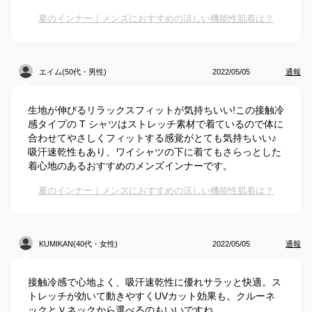
夏のインナー｜メンズにおすすめの涼しい機能性肌着は？
エイム(50代・男性)
2022/05/05
通報
生地が伸びるリラックスフィットが気持ちいい!この接触冷
感タイプの T シャツはストレッチ素材で着ているので体に
合わせてやさしくフィットする感覚がとても気持ちいい♪
吸汗速乾性もあり、ワイシャツの下に着てもさらっとした
着心地のあるおすすめのメンズインナーです。
夏のインナー｜メンズにおすすめの涼しい機能性肌着は？
KUMIKAN(40代・女性)
2022/05/05
通報
接触冷感で心地よく、吸汗速乾性に優れサラッと快適。ス
トレッチが効いて動きやすくUVカット効果も。クルーネ
ックとＶネックから選べるのもいいですね