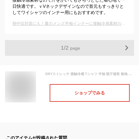
接触冷感素材なので汗をかいてもさらっとした着心地で一
日快適です。ｖVネックデザインなので首元もすっきりと
してワイシャツのインナー用にもおすすめです。
熱中症対策にも！夏のメンズ半袖インナーに接触冷感素材のおすすめを教えて！
1
/
2
page
DRYストレッチ 接触冷感 Tシャツ 半袖 吸汗速乾 無地 メンズ ファッション トップス 春 夏 秋 春服 夏服 秋服【メール便送料無料《M1》】【1-LH1O】
ショップでみる
このアイテムが投稿された質問