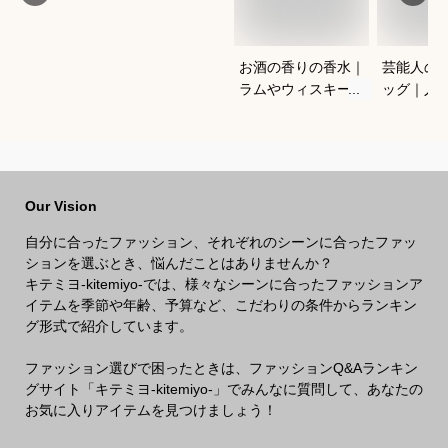
お酒の香りの香水｜
芸能人の
ラムやウィスキーな
ッグ｜人
どの香りがする大人
ランドな
向けメンズフレグラ
ルフバッ
ンスのおすすめは？
めは？
Our Vision
自分に合ったファッション、それぞれのシーンに合ったファッ
ションを選ぶとき、悩んだことはありませんか？
キテミヨ-kitemiyo-では、様々なシーンに合ったファッションア
イテムを季節や年齢、予算など、こだわりの条件からランキン
グ形式で紹介しています。
ファッション選びで困ったときは、ファッションQ&Aランキン
グサイト「キテミヨ-kitemiyo-」でみんなに質問して、あなたの
お気に入りアイテムを見つけましょう！