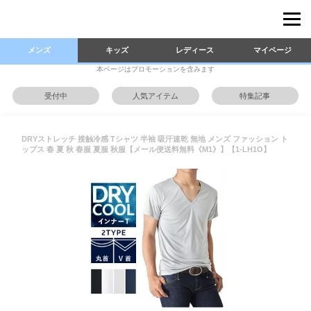
メンズ
キッズ
レディース
マイページ
本ページはプロモーションを含みます
受付中
人気アイテム
特集記事
DRYストレッチ 接触冷感 Tシャツ 半袖 吸汗速乾 無地 メンズ ファッション ト
ップス 春 夏 秋 春服 夏服 秋服【メール便送料無料《M1》】【1-LH1O】