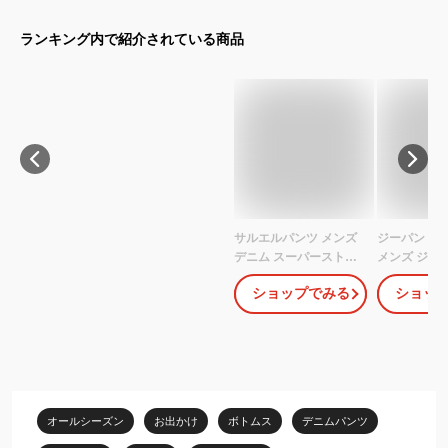
ランキング内で紹介されている商品
サルエルパンツ メンズ
ジーパン メ
デニム スーパーストレ
メンズ ジー
ッチ スキニーパンツ テ
ジ スキニー
ショップでみる
ショッ
ーパード ジーンズ メン
ズ Gパン メ
ズファッション チノパ
ー ジーンズ
ン カラーパンツ ちょい
ツ ストレッ
サルエル 超伸縮 インデ
トレッチ スリ
ィゴ ベージュ 黒 ブラッ
ブラック グ
ク S M L LL XL 春 秋 ジ
ブリーチ おし
ェネレス
服 夏物 メ
オールシーズン
お出かけ
ボトムス
デニムパンツ
ョン マイノ
minority