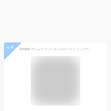
4
no.
送料無料 デニムパンツ メンズ ジョガーパンツ ニットデニム ジーンズ ビンテージ加工 スーパーストレッチ入り 美脚 細身 スリム ブラック グレー インディゴ ブルー ジーンズ メンズファッション メンズ 通販 新作 MOSTSHOP ゆうパケ