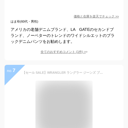
価格と在庫を
楽天
でチェック
>>
はま玲(60代・男性)
アメリカの老舗デニムブランド、LA GATEのセカンドブ
ランド、ノーベターのトレンドのワイドシルエットのブラ
ックデニムパンツをお勧めします。
全てのおすすめコメント
(
1
件)
>
7
no.
【セール SALE】WRANGLER ラングラー ジーンズ ブーツカット ストレッチ はきやすい 柔らかい 快適 人気 安心 大人 シニア 裾広め 裾が広い 末広がり デニム ジーパン パンツ ワンウォッシュ ダークブルー ブラック 安い 日時指定不可 送料無料 かっこいい WM3917 ブランド