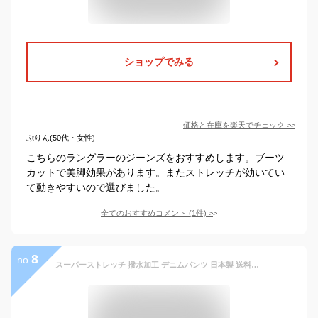
ショップでみる
価格と在庫を
楽天
でチェック
>>
ぷりん(50代・女性)
こちらのラングラーのジーンズをおすすめします。ブーツ
カットで美脚効果があります。またストレッチが効いてい
て動きやすいので選びました。
全てのおすすめコメント
(
1
件)
>
8
no.
スーパーストレッチ 撥水加工 デニムパンツ 日本製 送料無料 zero ゼロ メンズ ブラック 黒 モード カジュアル ストリート 高機能 おしゃれ 13オンス ジョガーパンツ テーパード スリム フィット スキニー ジーンズ ジーパン 春 夏 秋 冬 6ポケット 収納 ワンウォッシュ