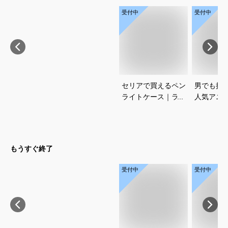
受付中
受付中
セリアで買えるペン
男でも挑
ライトケース｜ライ
人気アニ
ブ遠征に便利なおす
コスプレ
すめを教えてくださ
すめを教
い
い
もうすぐ終了
受付中
受付中