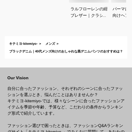
ラルフローレンの紺
パーマに
ブレザー｜クラシッ
向けヘア
クがかっこいい！合
すすめを
わせやすいメンズ紺
さい
ブレのおすすめは？
キテミヨ-kitemiyo-
メンズ
ブラックデニム｜40代メンズ向けのおしゃれな黒デニムパンツのおすすめは？
Our Vision
自分に合ったファッション、それぞれのシーンに合ったファッ
ションを選ぶとき、悩んだことはありませんか？
キテミヨ-kitemiyo-では、様々なシーンに合ったファッションア
イテムを季節や年齢、予算など、こだわりの条件からランキン
グ形式で紹介しています。
ファッション選びで困ったときは、ファッションQ&Aランキン
グサイト「キテミヨ-kitemiyo-」でみんなに質問して、あなたの