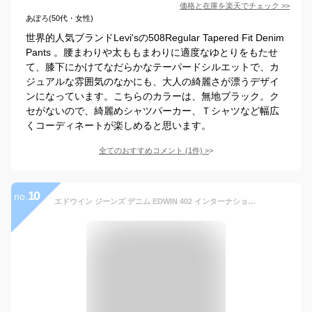
価格と在庫を
楽天
でチェック
>>
あぽろ(50代・女性)
世界的人気ブランドLevi'sの508Regular Tapered Fit Denim
Pants 。腰まわりや太ももまわりに適度なゆとりをもたせ
て、膝下にかけてなだらかなテーパードシルエットで、カ
ジュアルな雰囲気のなかにも、大人の綺麗さが漂うデザイ
ンになっています。こちらのカラーは、無地ブラック。ク
セがないので、綺麗めシャツパーカー、Ｔシャツなど幅広
くコーディネートが楽しめると思います。
全てのおすすめコメント
(
1
件)
>
10
no.
エドウイン ジーンズ デニム EDWIN 402 インターナショナルベーシック 402 すっきりストレート E402-01 メンズ ブラック 黒 ブランド デニム ジーパン Gパン MADE IN JAPAN