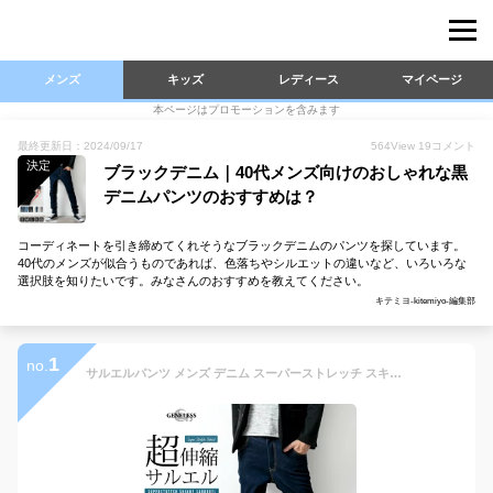
メンズ
キッズ
レディース
マイページ
本ページはプロモーションを含みます
最終更新日：2024/09/17
564
View
19
コメント
決定
ブラックデニム｜40代メンズ向けのおしゃれな黒
デニムパンツのおすすめは？
コーディネートを引き締めてくれそうなブラックデニムのパンツを探しています。
40代のメンズが似合うものであれば、色落ちやシルエットの違いなど、いろいろな
選択肢を知りたいです。みなさんのおすすめを教えてください。
キテミヨ-kitemiyo-編集部
1
no.
サルエルパンツ メンズ デニム スーパーストレッチ スキニーパンツ テーパード ジーンズ メンズファッション チノパン カラーパンツ ちょいサルエル 超伸縮 インディゴ ベージュ 黒 ブラック S M L LL XL 春 秋 ジェネレス