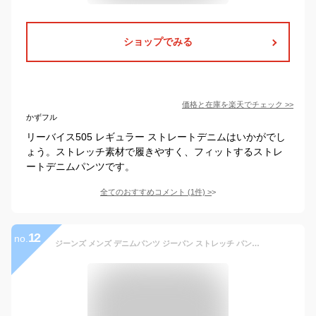
ショップでみる
価格と在庫を
楽天
でチェック
>>
かずフル
リーバイス505 レギュラー ストレートデニムはいかがでし
ょう。ストレッチ素材で履きやすく、フィットするストレ
ートデニムパンツです。
全てのおすすめコメント
(
1
件)
>
12
no.
ジーンズ メンズ デニムパンツ ジーパン ストレッチ パンツ ストレート 裾上げ済み ヘインズ Hanes ブランド 春夏 秋冬 股下 選べる 黒 ブラック