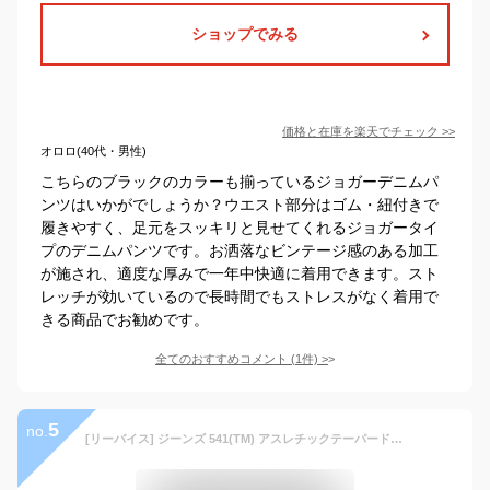
ショップでみる
価格と在庫を
楽天
でチェック
>>
オロロ(40代・男性)
こちらのブラックのカラーも揃っているジョガーデニムパ
ンツはいかがでしょうか？ウエスト部分はゴム・紐付きで
履きやすく、足元をスッキリと見せてくれるジョガータイ
プのデニムパンツです。お洒落なビンテージ感のある加工
が施され、適度な厚みで一年中快適に着用できます。スト
レッチが効いているので長時間でもストレスがなく着用で
きる商品でお勧めです。
全てのおすすめコメント
(
1
件)
>
5
no.
[リーバイス] ジーンズ 541(TM) アスレチックテーパード メンズ NATIVE CALI W31/L32