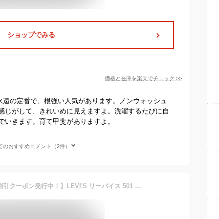
ショップでみる
価格と在庫を
楽天
でチェック
>>
。永遠の定番で、根強い人気があります。ノンウォッシュ
感じがして、きれいめに見えますよ。洗濯するたびに自
でいきます。育て甲斐がありますよ。
てのおすすめコメント（2件）
【楽天お買物マラソン限定割引クーポン発行中！】LEVI'S リーバイス 501 ORIGINAL デニム ジーンズ ジーパン パンツ ストレート 00501-0000 00501-0226 リジット ノンウォッシュ 未洗い