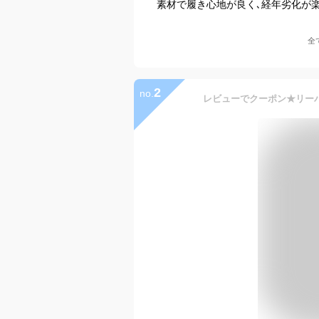
素材で履き心地が良く､経年劣化が
全
2
no.