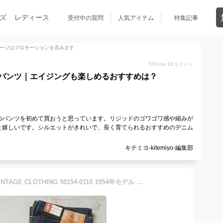
ズ
レディース
受付中の質問
人気アイテム
特集記事
ージはプロモーションを含みます
56
View
19
コメント
パンツ｜エイジングも楽しめるおすすめは？
のパンツを初めて買おうと思っています。リジッドのゴワゴワ感や縮みが
と嬉しいです。シルエットがきれいで、長く育てられるおすすめのデニム
キテミヨ-kitemiyo-編集部
【最短即日発送】LEVI’S VINTAGE CLOTHING 50154-0110 1954年モデル 501ZXX ジーンズ オーガニックコットン【クーポン対象外】【T】｜デニムパンツ ジーパン メンズ ストレート ノンウォッシュ 生デニム アメカジ ブランド おしゃれ ワイパー 春