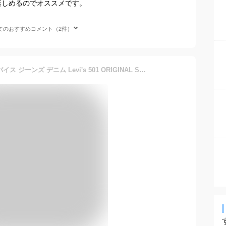
楽しめるのでオススメです。
てのおすすめコメント（2件）
レビューでクーポン★リーバイス ジーンズ デニム Levi's 501 ORIGINAL SHRINK TO-FIT 00501-0000 メンズ ストレート パンツ リジット ノンウォッシュ Gパン シュリンクトゥフィット リーバイス501 未洗い