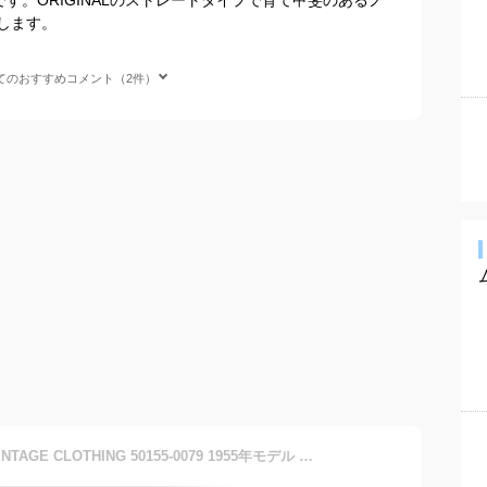
します。
てのおすすめコメント（2件）
【最短即日発送】LEVI’S VINTAGE CLOTHING 50155-0079 1955年モデル 501XX ジーンズ オーガニックコットン【クーポン対象外】【T】｜デニムパンツ ジーパン メンズ ストレート ノンウォッシュ 生デニム アメカジ ブランド おしゃれ