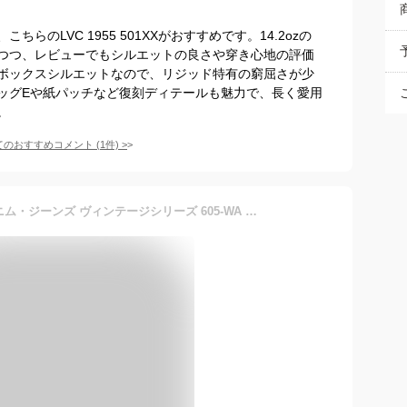
らのLVC 1955 501XXがおすすめです。14.2ozの
つつ、レビューでもシルエットの良さや穿き心地の評価
ボックスシルエットなので、リジッド特有の窮屈さが少
ッグEや紙パッチなど復刻ディテールも魅力で、長く愛用
。
てのおすすめコメント
(
1
件)
>
[EIGHT-G] (エイトジー) デニム・ジーンズ ヴィンテージシリーズ 605-WA ノンウォッシュ (36)