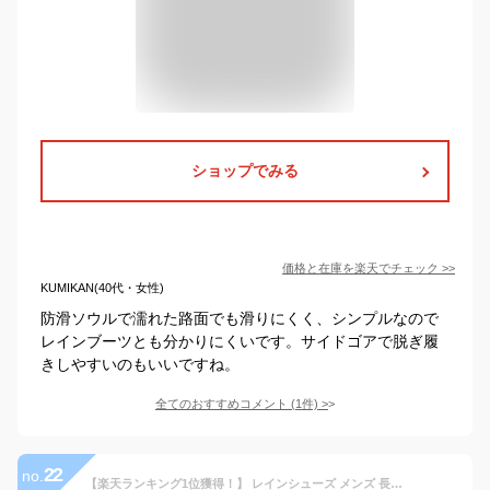
ショップでみる
価格と在庫を
楽天
でチェック
>>
KUMIKAN(40代・女性)
防滑ソウルで濡れた路面でも滑りにくく、シンプルなので
レインブーツとも分かりにくいです。サイドゴアで脱ぎ履
きしやすいのもいいですね。
全てのおすすめコメント
(
1
件)
>
22
no.
【楽天ランキング1位獲得！】 レインシューズ メンズ 長靴 ショート サイドゴア レインブーツ 柔らかい PVC ビジネス 雨靴 滑らない 完全防水 防滑 柔らかい スーツ 3E 黒 ブラック 通勤 通学 雨 梅雨 紳士 24.5-27cm AAA+ No.2334