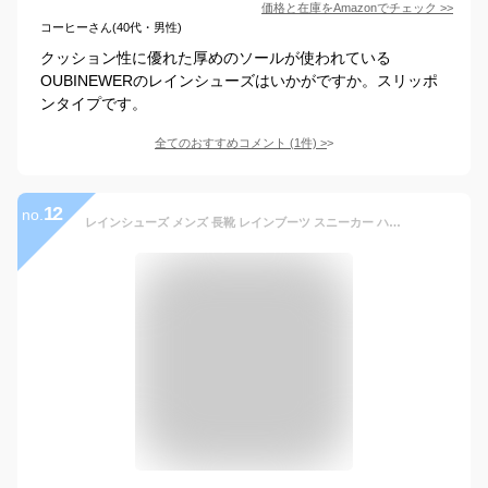
価格と在庫を
Amazon
でチェック
>>
コーヒーさん(40代・男性)
クッション性に優れた厚めのソールが使われている
OUBINEWERのレインシューズはいかがですか。スリッポ
ンタイプです。
全てのおすすめコメント
(
1
件)
>
12
no.
レインシューズ メンズ 長靴 レインブーツ スニーカー ハイカット ローカット 4cm防水 撥水【D4Z】【送料無料】【メンズ】