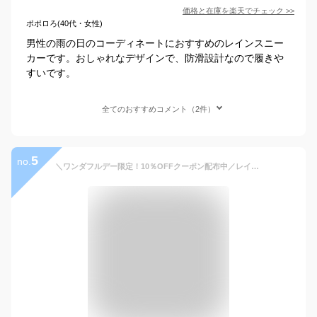
価格と在庫を
楽天
でチェック
>>
ポポロろ(40代・女性)
男性の雨の日のコーディネートにおすすめのレインスニー
カーです。おしゃれなデザインで、防滑設計なので履きや
すいです。
全てのおすすめコメント（2件）
5
no.
＼ワンダフルデー限定！10％OFFクーポン配布中／レインシューズ メンズ 防水 晴雨兼用 超軽量 滑りにくい 疲れない スニーカー おしゃれ 防滑 靴 通勤 軽い ローカット アウトドア 登山 キャンプ 長靴 雨靴 カジュアル 黒 白 ビジネス [ccilu] PANTO-RIO RIA 靴 春 夏