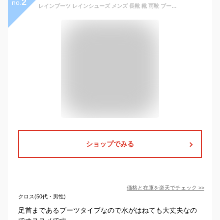
2
no.
レインブーツ レインシューズ メンズ 長靴 靴 雨靴 ブーツ ショート 黒 茶 ブラック ブラウン 防水 雨の日 サイドゴアブーツ サイドゴア メダリオン カジュアルブーツ 軽量 軽い おしゃれ ビジネス 歩きやすい Trackers-MATE TR-744 父の日 ギフト
ショップでみる
価格と在庫を
楽天
でチェック
>>
クロス(50代・男性)
足首まであるブーツタイプなので水がはねても大丈夫なの