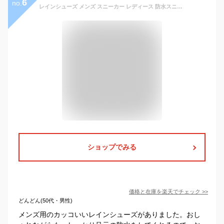
6
no.
レインシューズ メンズ スニーカー レディース 防水スニーカー カジュアル おしゃれ 雨靴 長靴 防水 台風対策 雪 長靴 レインブーツ レインスニーカー 靴 アウトドア 大きいサイズ 蒸れにくい 履きやすい 歩きやすい 疲れにくい完全防水
ショップでみる
価格と在庫を
楽天
でチェック
>>
どんどん(50代・男性)
メンズ用のカッコいいレインシューズがありました。おし