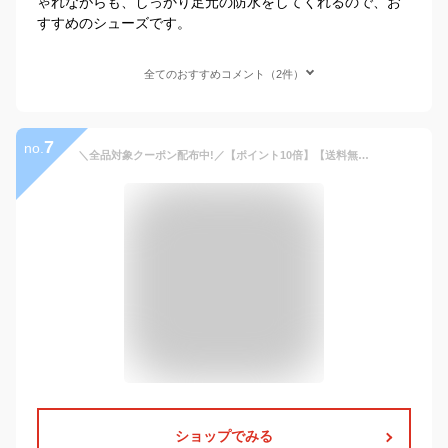
ゃれながらも、しっかり足元の防水をしてくれるので、お
すすめのシューズです。
全てのおすすめコメント（2件）
7
no.
＼全品対象クーポン配布中!／【ポイント10倍】【送料無料】Columbia コロンビア ハイカット レインスニーカー ホーソンレイン3 ウォータープルーフ 防水 超軽量 アウトドア 雨天 靴 レインシューズ メンズ レディース 通勤 通学 キャンプ 釣り 震災 天災 YU5467
ショップでみる