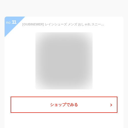
11
no.
[OUBINEWER] レインシューズ メンズ おしゃれ スニーカー ショート軽量 完全防水 防滑 ビジネス 雨靴 晴雨兼用 大さいサイズ 防水シューズ カジュアル 24.5cm～27cm (ブラック, measurement_25_point_0_centimeters)
ショップでみる