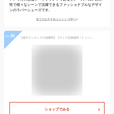
性で様々なシーンで活躍できるファッショナブルなデザイ
ンのラバーシューズです。
全てのおすすめコメント
(
1
件)
>
10
no.
【楽天ランキング21冠獲得】【サイズ交換無料！】 レインシューズ 長靴 レインブーツ メンズ 靴 ショート アウトドア 完全防水 疲れない 雨靴 ラウンドトゥ 軽量 オシャレ 歩きやすい 防水 釣り 作業 履きやすい 幅広 農作業 ガーデニング レディース長靴 防水靴
ショップでみる