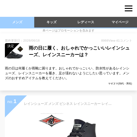
メンズ
キッズ
レディース
マイページ
本ページはプロモーションを含みます
最終更新日：2026/06/18
8966
View
41
コメント
決定
雨の日に履く、おしゃれでかっこいいレインシュ
ーズ、レインスニーカーは？
雨の日は何履くか雨靴に困ります。おしゃれでかっこいい、防水性があるレインシ
ューズ、レインスニーカーを履き、足が濡れないようにしたい思っています。メン
ズのおすすめアイテムを教えてください。
ヤギヌマ(50代・男性)
1
no.
レインシューズ メンズ ビシネス レインスニーカー レインブーツ 長靴 通勤 おしゃれ ハイカット 防水 防滑 ブラック 雪 雨 メンズシューズ 紳士靴 靴靴パワー