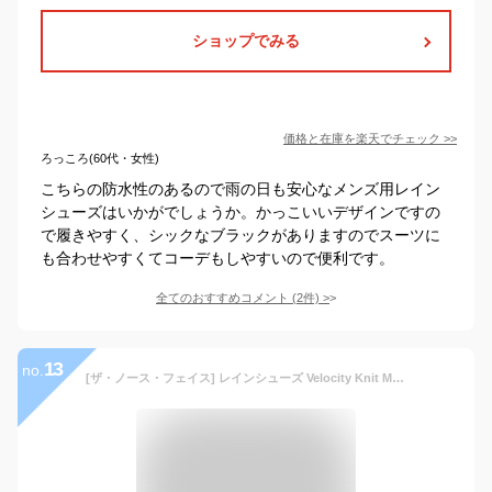
ショップでみる
価格と在庫を
楽天
でチェック
>>
ろっころ(60代・女性)
こちらの防水性のあるので雨の日も安心なメンズ用レイン
シューズはいかがでしょうか。かっこいいデザインですの
で履きやすく、シックなブラックがありますのでスーツに
も合わせやすくてコーデもしやすいので便利です。
全てのおすすめコメント
(
2
件)
>
13
no.
[ザ・ノース・フェイス] レインシューズ Velocity Knit Mid GTX Invisible Fit グリフィングレー/ジンクグレー 27.0 cm