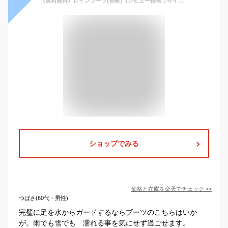
《送料無料》レインブーツ(長靴)【レビュー投稿でサイズ交換1回無料】キャンプや釣り・フェスなどのアウトドアに使える！オートバイ専用設計で雨の日におすすめ『フラミンゴ RIN-001』ワイルドウィング＜雨・泥・雪に強いトレッキングソールを採用＞完全防水
ショップでみる
価格と在庫を
楽天
でチェック
>>
つばさ(60代・男性)
完璧に足を水からガードするならブーツのこちらはいか
が。雨でも雪でも 濡れる事を気にせず過ごせます。