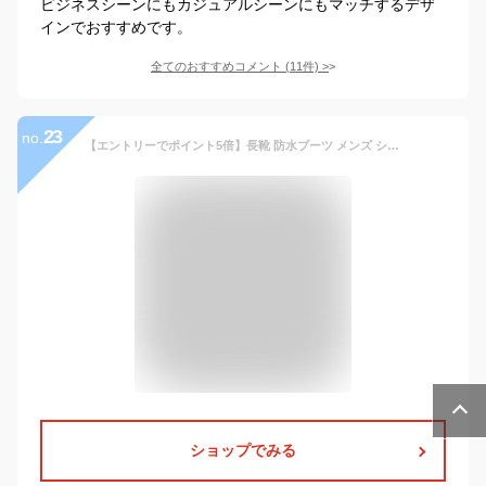
ビジネスシーンにもカジュアルシーンにもマッチするデザ
インでおすすめです。
全てのおすすめコメント
(
11
件)
>
23
no.
【エントリーでポイント5倍】長靴 防水ブーツ メンズ ショート レインブーツ 軽い 長靴 軽量 雨靴 雪 靴 雪国 完全防水 男性用 防水 靴 積雪 農作業 アウトドア ガーデニング 通勤 通学 疲れにくい 履きやすい 黒 ブラック 蛍光 6435 エアーラバーブーツ
ショップでみる