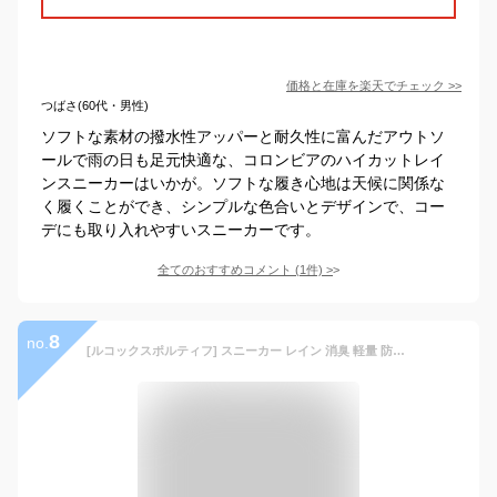
価格と在庫を
楽天
でチェック
>>
つばさ(60代・男性)
ソフトな素材の撥水性アッパーと耐久性に富んだアウトソ
ールで雨の日も足元快適な、コロンビアのハイカットレイ
ンスニーカーはいかが。ソフトな履き心地は天候に関係な
く履くことができ、シンプルな色合いとデザインで、コー
デにも取り入れやすいスニーカーです。
全てのおすすめコメント
(
1
件)
>
8
no.
[ルコックスポルティフ] スニーカー レイン 消臭 軽量 防水 晴雨兼用 普段 旅 23.0 cm