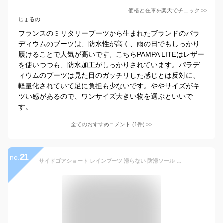
価格と在庫を
楽天
でチェック
>>
じょるの
フランスのミリタリーブーツから生まれたブランドのパラ
ディウムのブーツは、防水性が高く、雨の日でもしっかり
履けることで人気が高いです。こちらPAMPA LITEはレザー
を使いつつも、防水加工がしっかりされています。パラデ
ィウムのブーツは見た目のガッチリした感じとは反対に、
軽量化されていて足に負担も少ないです。ややサイズがキ
ツい感があるので、ワンサイズ大きい物を選ぶといいで
す。
全てのおすすめコメント
(
1
件)
>
21
no.
サイドゴアショート レインブーツ 滑らない 防滑ソール 長靴 ショートブーツ レインシューズ レディース メンズ ブラック ブラウン おしゃれ かわいい 婦人靴