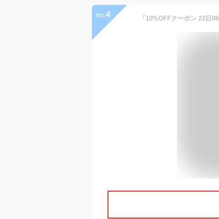
4
no.