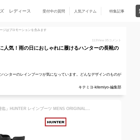
ズ
レディース
受付中の質問
人気アイテム
特集記事
ージはプロモーションを含みます
113
View
35
コメント
に人気！雨の日におしゃれに履けるハンターの長靴の
なハンターのレインブーツが気になっています。どんなデザインのものが
キテミヨ-kitemiyo-編集部
「5%OFFクーポン 31日08時迄」HUNTER レインブーツ MENS ORIGINAL REFINED CHELSEA BOOTS mfs9060rma: 正規品/ハンター/チェルシー/メンズ/cat-fs