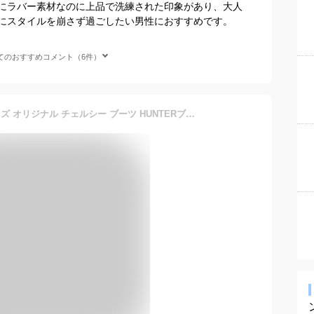
にラバー素材なのに上品で洗練された印象があり、大人
にスタイルを崩さず過ごしたい男性におすすめです。
てのおすすめコメント（6件）
ハンター レインブーツ メンズ オリジナル チェルシー ブーツ HUNTERブラック 黒 ネイビー 紺 ORIGINAL CHELSEA BOOTS MFS9116RMA ブーツ 靴 ショートブーツ サイドゴア 雨靴 耐水 防水 ラバー 長靴 ブランド ロゴ おしゃれ