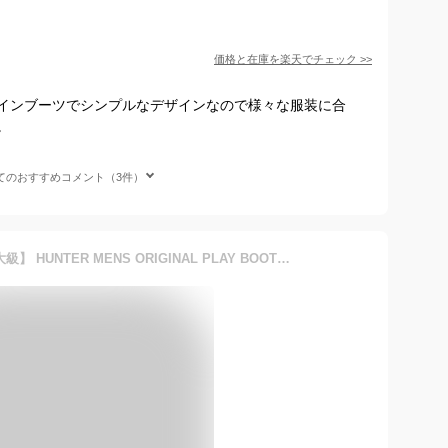
価格と在庫を
楽天
でチェック
>>
インブーツでシンプルなデザインなので様々な服装に合
。
てのおすすめコメント（3件）
【本日最終日★ポイント最大級】 HUNTER MENS ORIGINAL PLAY BOOT MID（メンズ オリジナル プレイ ミッドブーツ）ハンター レインブーツ 長靴 オシャレ 軽量 ブラック プレゼント P11 母の日