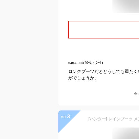
nanacoco(40代・女性)
ロングブーツだとどうしても重たく
がでしょうか。
全
3
no.