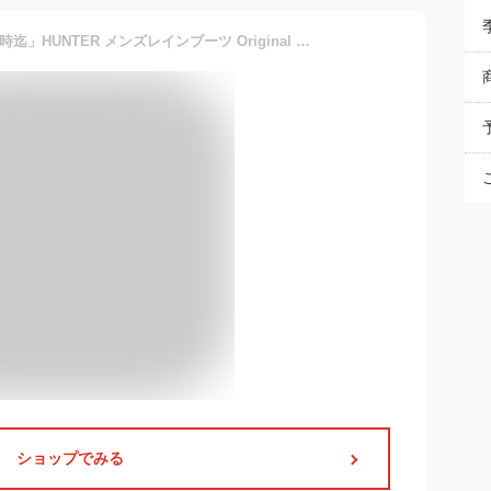
「10%OFFクーポン 22日08時迄」HUNTER メンズレインブーツ Original Chelsea Boots mfs9116rma: 国内正規品/長靴/シューズ/ハンター
ショップでみる