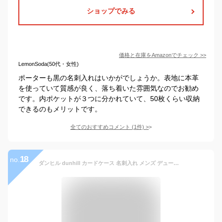
ショップでみる
価格と在庫を
Amazon
でチェック
>>
LemonSoda(50代・女性)
ポーターも黒の名刺入れはいかがでしょうか。表地に本革
を使っていて質感が良く、落ち着いた雰囲気なのでお勧め
です。内ポケットが３つに分かれていて、50枚くらい収納
できるのもメリットです。
全てのおすすめコメント
(
1
件)
>
18
no.
ダンヒル dunhill カードケース 名刺入れ メンズ デューク ファインレザー ブラック 20F2475GS001 箔押し名入れ可（工賃別売り）