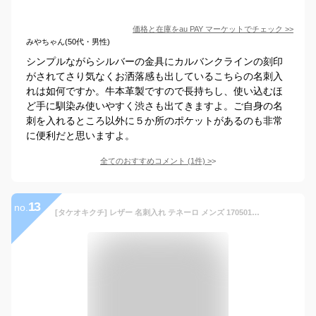
価格と在庫を
au PAY マーケット
でチェック
>>
みやちゃん(50代・男性)
シンプルながらシルバーの金具にカルバンクラインの刻印
がされてさり気なくお洒落感も出しているこちらの名刺入
れは如何ですか。牛本革製ですので長持ちし、使い込むほ
ど手に馴染み使いやすく渋さも出てきますよ。ご自身の名
刺を入れるところ以外に５か所のポケットがあるのも非常
に便利だと思いますよ。
全てのおすすめコメント
(
1
件)
>
13
no.
[タケオキクチ] レザー 名刺入れ テネーロ メンズ 1705019 【01】 収納力 ブラック