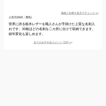
価格と在庫を
楽天
でチェック
>>
八百万(50代・男性)
世界に誇る栃木レザーを職人さんが手掛けた上質な名刺入
れです。30枚ほどの名刺を二カ所に分けて収納できます。
経年変化も楽しめます。
全てのおすすめコメント
(
1
件)
>