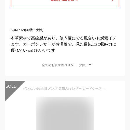
KUMIKAN(40代・女性)
本革素材で高級感があり、使う度にでる風合いも炭素イメ
ます。カーボンレザーがお洒落で、見た目以上に収納力に
優れているのもいいです
全てのおすすめコメント（2件）
SOLD
ダンヒル dunhill メンズ 名刺入れ レザー カードケース ブラック 19F2C47CA 001 | コンビニ受取 ブランド