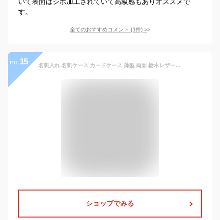
いて表面はシボ加工されていて高級感もありオススメで
す。
全てのおすすめコメント
(
1
件)
>
15
no.
名刺入れ 名刺ケース カードケース 薄型 両面 栃木レザー 薄い スリム | メンズ レディース 男性 女性用 革 皮 本革 ブランド Freaks&co. かわいい おしゃれ 日本製 レザー 黒 ギフト プレゼント 就職祝い 【シンプル名刺入れ】 ポイントカード
ショップでみる