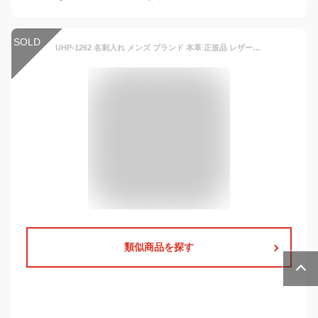
SOLD
UHP-1262 名刺入れ メンズ ブランド 本革 正規品 レザー 名刺ケース コードバン 黒 ブラック ユナイテッド・オム メッシュコードバン×牛革カードケース United HOMMEPresident レディース 男 女
類似商品を探す