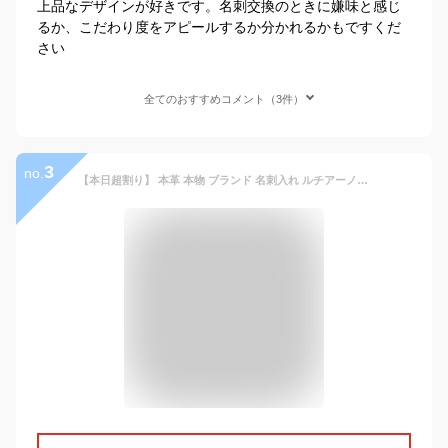
上品なデザインが好きです。名刺交換のときに嫌味と感じ
るか、こだわり度をアピールするか分かれるかもですくだ
さい
全てのおすすめコメント（3件）
3
no.
【本日超割り】 本革 本物 ブランド 名刺入れ ルチアーノ・バレンチノ メンズ レディース ブラック ブラウン ライトブラウン グリーン 黒 濃茶 薄茶 緑 本革小物 ブランド雑貨 ギフト レザー sai118-sai120 アクセONE あす楽 新作 服 冬 冬服 冬物 春