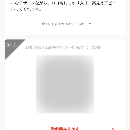
ルなデザインながら、ロゴもしっかり入り、高見えアピー
ルしてくれます。
全てのおすすめコメント（2件）
SOLD
【日曜日限定！全品10%OFFクーポン配布！】【2月限定!名入れ100円OFFクーポン配布中】名刺入れ メンズ 本革 名刺ケース カードケース 大人 ビジネス カジュアル カーボンレザー 高級 ブラック 黒 大容量 薄い 皮 父の日 新社会
類似商品を探す