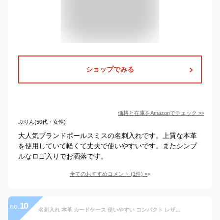
ショップでみる
価格と在庫を
Amazon
でチェック
>>
ぷりん(50代・女性)
大人気ブランドポールスミスの名刺入れです。上質な本革
を使用していて軽くて丈夫で使いやすいです。またシンプ
ルなロゴ入りでお洒落です。
全てのおすすめコメント
(
1
件)
>
10
no.
名刺入れ 本革 カードケース 使いやすい コンパクト レザー 革 シンプル メンズ レディース 定番 安い 人気 就職祝い 新入社員 名入れ おすすめ おしゃれ ブラック チョコ 男性 女性 父の日 バレンタイン プレゼント ギフト P設