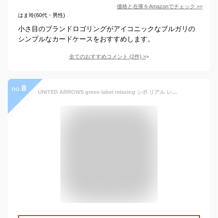
価格と在庫を
Amazon
でチェック
>>
はま玲(60代・男性)
小さ目のブランドロゴリングがアイコニックなブルガリの
シンプルなカードケースをおすすめします。
全てのおすすめコメント
(
2
件)
>
8
no.
UNITED ARROWS green label relaxing シボ リアル レザー フラップ カード ケース 名刺入れ ユナイテッドアローズ グリーンレーベルリラクシング 財布/小物 パスケース/カードケース ネイビー ブラック ブラウン【送料無料】