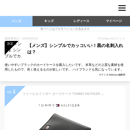
メンズ
キッズ
レディース
マイページ
本ページはプロモーションを含みます
最終更新日：2026/05/20
471
View
24
コメント
決定
【メンズ】シンプルでカッコいい！黒の名刺入れ
は？
使いやすいブラックのカードケースを購入したいです。 本革などの上質な素材を使
用したもので、長く使えるものが欲しいです。 ハイブランドも気になっています。
キテミヨ-kitemiyo-編集部
1
no.
トミーヒルフィガー カードケース TOMMY HILFIGER 名刺入れ 31TL20X011-001（0096-4512/01） ブラック レザー（革） トミー シンプル メンズ 男性 夫 彼氏 息子 新社会人 フレッシャーズ 新生活 ビジネス 新社会人 ギフト プレゼント プレゼント