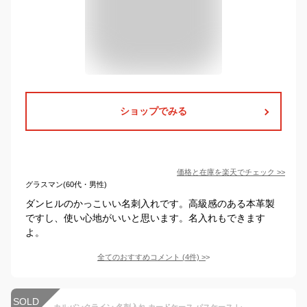
ショップでみる
価格と在庫を
楽天
でチェック
>>
グラスマン(60代・男性)
ダンヒルのかっこいい名刺入れです。高級感のある本革製
ですし、使い心地がいいと思います。名入れもできます
よ。
全てのおすすめコメント
(
4
件)
>
SOLD
カルバンクライン 名刺入れ カードケース パスケース レザー 牛革【Calvin Klein CK メンズ ブランド レザー 送料無料 正規品 新品 2021年 ギフト プレゼント 黒 ブラック ネイビー】タット2 808613 バレンタインデー