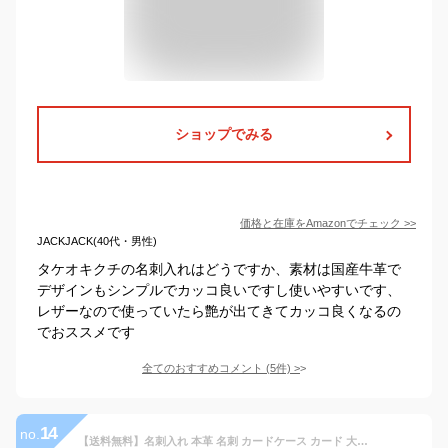
ショップでみる
価格と在庫を
Amazon
でチェック
>>
JACKJACK(40代・男性)
タケオキクチの名刺入れはどうですか、素材は国産牛革で
デザインもシンプルでカッコ良いですし使いやすいです、
レザーなので使っていたら艶が出てきてカッコ良くなるの
でおススメです
全てのおすすめコメント
(
5
件)
>
14
no.
【送料無料】名刺入れ 本革 名刺 カードケース カード 大容量 レザー シボ加工 マチ付 二つ折り おしゃれ メンズ レディース ビジネス 就職 ブラック ブラウン レッド ネイビー 父の日 プレゼント