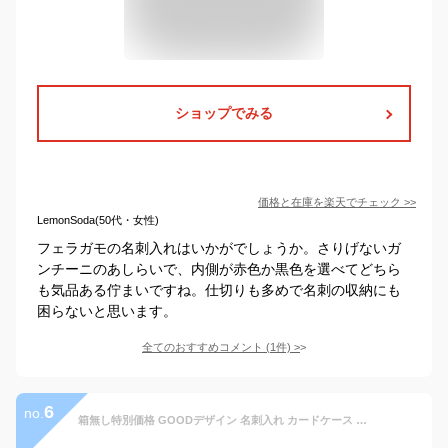
ショップでみる
価格と在庫を
楽天
でチェック
>>
LemonSoda(50代・女性)
フェラガモの名刺入れはいかがでしょうか。さりげないガ
ンチーニのあしらいで、内側が赤色か黒色を選べてどちら
も気品ある佇まいですね。仕切りも多めで名刺の収納にも
困らないと思います。
全てのおすすめコメント
(
1
件)
>
6
no.
箱無し特別価格 GOODデザイン 名刺入れ カードケース パスケース カーボンレザー型押し メンズ レディース 男女共用 小銭入れ コインケース 定期入れ サイフ 通勤 通学 PUレザー ブラック ネイビー ブラウン 黒 茶 定形外郵便で送料無料