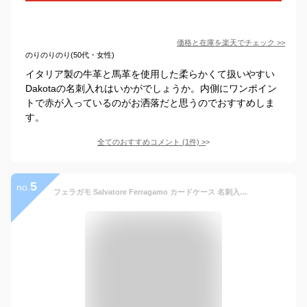
価格と在庫を
楽天
でチェック
>>
のりのりのり(50代・女性)
イタリア製の牛革と馬革を使用した柔らかくて扱いやすい
Dakotaの名刺入れはいかがでしょうか。内側にワンポイン
トで赤が入っているのがお洒落だと思うのでおすすめしま
す。
全てのおすすめコメント
(
1
件)
>
5
no.
フェラガモ Salvatore Ferragamo カードケース 名刺入れ メンズ ガンチーニ ブランド 本革 革 プレゼント ギフト 男性 黒 ブラック GANCINI CARD HOLDER 66A062 685942 [S]