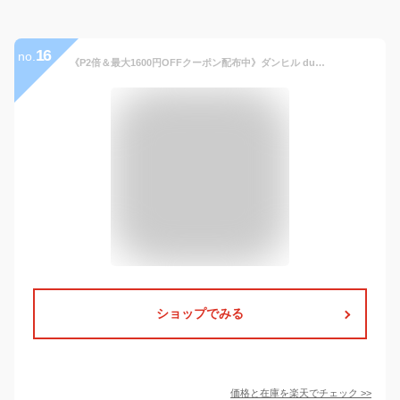
16
no.
《P2倍＆最大1600円OFFクーポン配布中》ダンヒル dunhill メンズ 名刺入れ レザー カードケース ブラック 19F2F47AT 001 | コンビニ受取 xcp2 ブランド
ショップでみる
価格と在庫を
楽天
でチェック
>>