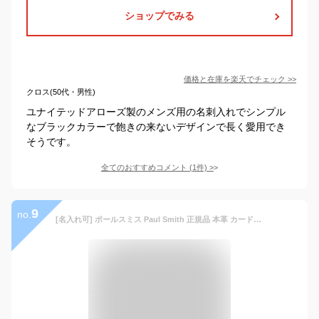
ショップでみる
価格と在庫を
楽天
でチェック
>>
クロス(50代・男性)
ユナイテッドアローズ製のメンズ用の名刺入れでシンプル
なブラックカラーで飽きの来ないデザインで長く愛用でき
そうです。
全てのおすすめコメント
(
1
件)
>
9
no.
[名入れ可] ポールスミス Paul Smith 正規品 本革 カードケース ブライトストライプ 名刺入れ ショップバッグ付き PSC021 (名入れなし, ブラック)