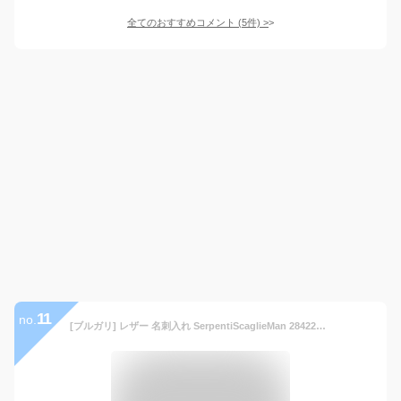
全てのおすすめコメント
(
5
件)
>
11
no.
[ブルガリ] レザー 名刺入れ SerpentiScaglieMan 284223 メンズ 折りたたみ式 Black [並行輸入品]