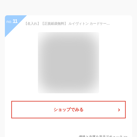
11
no.
【名入れ】【正規紙袋無料】 ルイヴィトン カードケース メンズ 名刺入れ モノグラム エンボス オーガナイザー ドゥ ポッシュ ノワール M69044 LOUIS VUITTON ルイ・ヴィトン 新品 正規品 ギフト 2024年 通販 ルイビトン ビトン 誕生日プレゼント
ショップでみる
価格と在庫を
楽天
でチェック
>>