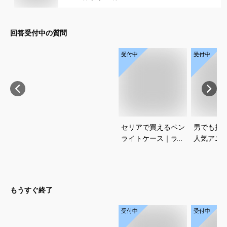
回答受付中の質問
受付中
受付中
セリアで買えるペン
男でも挑
ライトケース｜ライ
人気アニ
ブ遠征に便利なおす
コスプレ
すめを教えてくださ
すめを教
い
い
もうすぐ終了
受付中
受付中