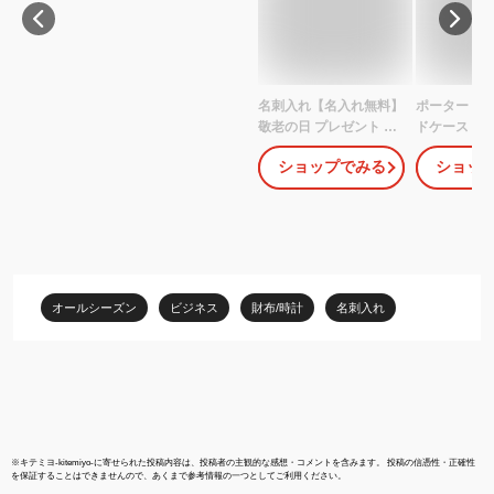
名刺入れ【名入れ無料】
ポーター カ
敬老の日 プレゼント ギ
ドケース 052-
フト 誕生日 記念品 メン
刺入れ 吉田
ショップでみる
ショッ
ズ 選べる4色 専用化粧箱
PORTER C
入り 専用クリーニング
CARD CAS
クロス付属 ブランド ロ
ディース ス
ゴ刻印 ビジネス 【The
革 本革 おし
Cardcase】 退職 お祝
い カード 社会人 贈り物
新年度 入学 転職 退職
オールシーズン
ビジネス
財布/時計
名刺入れ
※
キテミヨ-kitemiyo-
に寄せられた投稿内容は、投稿者の主観的な感想・コメントを含みます。 投稿の信憑性・正確性
を保証することはできませんので、あくまで参考情報の一つとしてご利用ください。