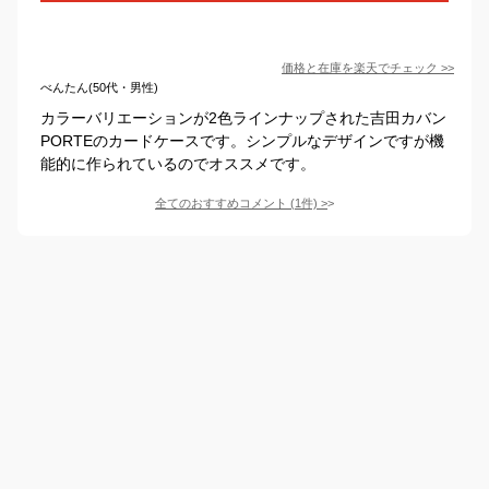
価格と在庫を
楽天
でチェック
>>
べんたん(50代・男性)
カラーバリエーションが2色ラインナップされた吉田カバン
PORTEのカードケースです。シンプルなデザインですが機
能的に作られているのでオススメです。
全てのおすすめコメント
(
1
件)
>