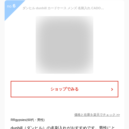
6
no.
ダンヒル dunhill カードケース メンズ 名刺入れ CADOGAN カドガン レザー ブラック DU18F2470CA001 箔押し名入れ可（工賃別売り） 【スペシャルラッピング660円(別売り)】
ショップでみる
価格と在庫を
楽天
でチェック
>>
RRgypsies(60代・男性)
dunhill（ダンヒル）の名刺入れがおすすめです。男性にと