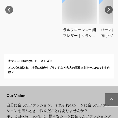
ラルフローレンの紺
パーマに
ブレザー｜クラシッ
向けヘア
クがかっこいい！合
すすめを
わせやすいメンズ紺
さい
ブレのおすすめは？
キテミヨ-kitemiyo-
メンズ
メンズ名刺入れ｜社長に似合うブランドなど大人の高級名刺ケースのおすすめ
は？
Our Vision
自分に合ったファッション、それぞれのシーンに合ったファッ
ションを選ぶとき、悩んだことはありませんか？
キテミヨ-kitemiyo-では、様々なシーンに合ったファッションア