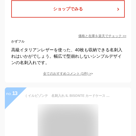
ショップでみる
価格と在庫を
楽天
でチェック
>>
かずフル
高級イタリアンレザーを使った、40枚も収納できる名刺入
れはいかがでしょう。幅広で型崩れしないシンプルデザイ
ンの名刺入れです。
全てのおすすめコメント
(
1
件)
>
13
no.
（ イルビゾンテ 名刺入れ IL BISONTE カードケース ）（ 名刺入れ 定番 本革 ）イルビゾンテ レザーカードケースイル ビゾンテ / IL BISONTE / CARD CASE（ 54_1_ 411620 メンズ レディース ）（ 商品番号 IB-411620 ）