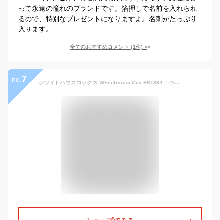
って永遠の憧れのブランドです。箔押しで名前を入れられ
るので、特別なプレゼントになりますよ。名刺がたっぷり
入ります。
全てのおすすめコメント
(
1
件)
>
7
no.
ホワイトハウスコックス Whitehouse Cox ES1884 二つ折り財布 SMALL COIN PURSE 本革 財布 メンズ プレゼント ミニ財布 小銭入れ シンプル サドルレザー コインケース ロゴ お祝い 記念 コンパクト財布 無地 WALLET 全6色