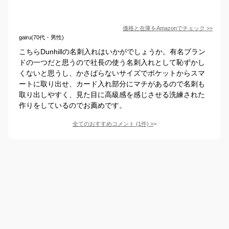
価格と在庫を
Amazon
でチェック
>>
gairu(70代・男性)
こちらDunhillの名刺入れはいかがでしょうか。有名ブラン
ドの一つだと思うので社長の使う名刺入れとして恥ずかし
くないと思うし、かさばらないサイズでポケットからスマ
ートに取り出せ、カード入れ部分にマチがあるので名刺も
取り出しやすく、見た目に高級感を感じさせる洗練された
作りをしているのでお薦めです。
全てのおすすめコメント
(
1
件)
>