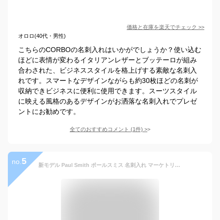
価格と在庫を
楽天
でチェック
>>
オロロ(40代・男性)
こちらのCORBOの名刺入れはいかがでしょうか？使い込む
ほどに表情が変わるイタリアンレザーとブッテーロが組み
合わされた、ビジネススタイルを格上げする素敵な名刺入
れです。スマートなデザインながらも約30枚ほどの名刺が
収納できビジネスに便利に使用できます。スーツスタイル
に映える風格のあるデザインがお洒落な名刺入れでプレゼ
ントにお勧めです。
全てのおすすめコメント
(
1
件)
>
5
no.
新モデル Paul Smith ポールスミス 名刺入れ マーケトリー ブライトストライプ ラビット 813018 P903 カードケース 名刺ケース メンズ レディース ブランド 正規品 新品 ギフト 男性 クリスマスプレゼント 【名入れ可】