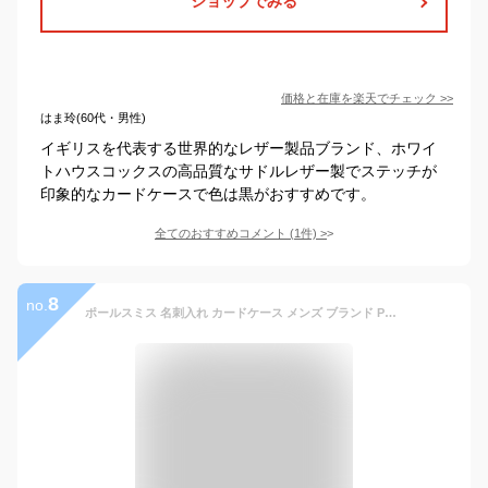
ショップでみる
価格と在庫を
楽天
でチェック
>>
はま玲(60代・男性)
イギリスを代表する世界的なレザー製品ブランド、ホワイ
トハウスコックスの高品質なサドルレザー製でステッチが
印象的なカードケースで色は黒がおすすめです。
全てのおすすめコメント
(
1
件)
>
8
no.
ポールスミス 名刺入れ カードケース メンズ ブランド Paul Smith ストライプステッチ フラップ 専用箱付 茶 チョコ ブラウン 男性 紳士 本革 PSC692 訳あり