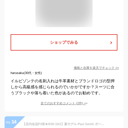
ショップでみる
価格と在庫を
楽天
でチェック
>>
harusaku(30代・女性)
イルビゾンテの名刺入れは牛革素材とブランドロゴの型押
しから高級感を感じられるのでいかがですか？スーツに合
うブラックや落ち着いた色があるのでお勧めです。
全てのおすすめコメント
(
2
件)
>
14
no.
【店内全品P3倍★9/30-10/1】新モデル Paul Smith ポールスミス 名刺入れ カードケース 名刺ケース ベジタンストライプトリム レザー 牛革 革 シンプル メンズ レディース ブランド ギフト 873918 P631/BPS631 本革 大容量 名刺ホルダー 【名入れ】