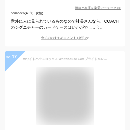
価格と在庫を
楽天
でチェック
>>
nanacoco(40代・女性)
意外に人に見られているものなので社長さんなら、COACH
のシグニチャーのカードケースはいかがでしょう。
全てのおすすめコメント
(
1
件)
>
17
no.
ホワイトハウスコックス Whitehouse Cox ブライドルレザー 名刺入れ “BRI NAME CARD CASE”・S7412-1832201(メンズ)(レディース)小物)