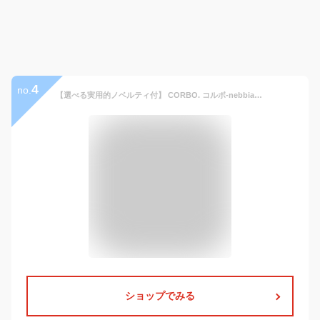
4
no.
【選べる実用的ノベルティ付】 CORBO. コルボ-nebbia- ネッビア(霧)シリーズ名刺入れ カードケース 1LC-0204メンズ 男女兼用 本革 日本製 ギフト プレゼント ブランド 名刺交換 営業 卒業 入学 就職 栄転 祝い 就職祝い
ショップでみる