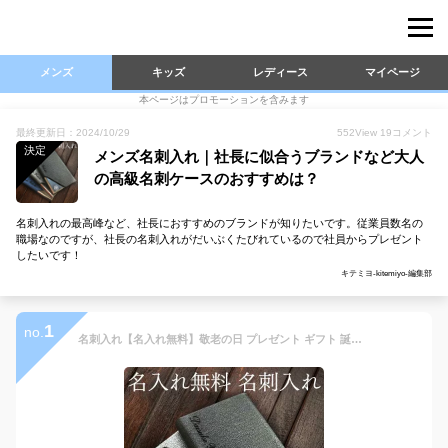
メンズ
キッズ
レディース
マイページ
本ページはプロモーションを含みます
最終更新日：2024/10/29
552
View
19
コメント
決定
メンズ名刺入れ｜社長に似合うブランドなど大人
の高級名刺ケースのおすすめは？
名刺入れの最高峰など、社長におすすめのブランドが知りたいです。従業員数名の
職場なのですが、社長の名刺入れがだいぶくたびれているので社員からプレゼント
したいです！
キテミヨ-kitemiyo-編集部
1
no.
名刺入れ【名入れ無料】敬老の日 プレゼント ギフト 誕生日 記念品 メンズ 選べる4色 専用化粧箱入り 専用クリーニングクロス付属 ブランド ロゴ刻印 ビジネス 【The Cardcase】 退職 お祝い カード 社会人 贈り物 新年度 入学 転職 退職