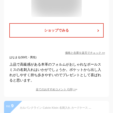
ショップでみる
価格と在庫を
楽天
でチェック
>>
はなまる(50代・男性)
上品で高級感がある本革のフォルムがおしゃれなポールス
ミスの名刺入れはいかがでしょうか。ポケットから出し入
れがしやすく持ち歩きやすいのでプレゼントとして喜ばれ
ると思います。
全てのおすすめコメント
(
1
件)
>
9
no.
カルバンクライン Calvin Klein 名刺入れ カードケース メンズ レディース スキミング防止機能付き 本革 レザー 型押し ロゴ おしゃれ ブランド プレゼント 黒 ブラック CARD CASE 31CK200002