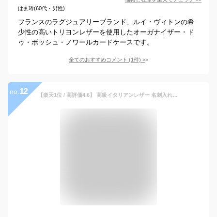
はま玲(60代・男性)
フランスのラグジュアリーブランド、ルイ・ヴィトンの希
少性の高いトリヨンレザーを使用したオーガナイザー・ド
ゥ・ボッシュ・ノワールカードケースです。
全てのおすすめコメント
(
1
件)
>
12
no.
【楽天1位 / 高評価4.6】 高級イタリアンレザー 名刺入れ 40枚収納 薄型 本革 メンズ カードケース 名刺ホルダー 大容量 レディース 型崩れしない 幅広 スリム ビジネス シンプル デザイン 新入社員 就活 転職 内定 祝い 薄い 名刺いれ 革小物 名刺ケース プレゼント / ICH1