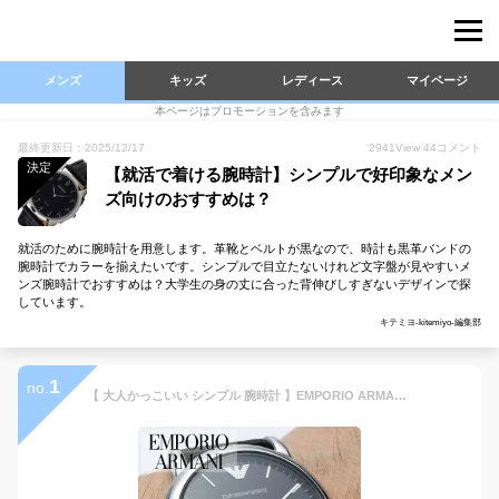
メンズ
キッズ
レディース
マイページ
本ページはプロモーションを含みます
最終更新日：2025/12/17
2941
View
44
コメント
決定
【就活で着ける腕時計】シンプルで好印象なメン
ズ向けのおすすめは？
就活のために腕時計を用意します。革靴とベルトが黒なので、時計も黒革バンドの
腕時計でカラーを揃えたいです。シンプルで目立たないけれど文字盤が見やすいメ
ンズ腕時計でおすすめは？大学生の身の丈に合った背伸びしすぎないデザインで探
しています。
キテミヨ-kitemiyo-編集部
1
no.
【 大人かっこいい シンプル 腕時計 】EMPORIO ARMANI エンポリオ アルマーニ 時計 ブランド メンズ アナログ 革 革ベルト レザー レザーベルト 男性 男子 カレンダー 日付 軽い 軽量 薄い 薄型 仕事 ビジネス 夫 旦那 様 主人 父 父親 お父さん 父の日 プレゼント ギフト