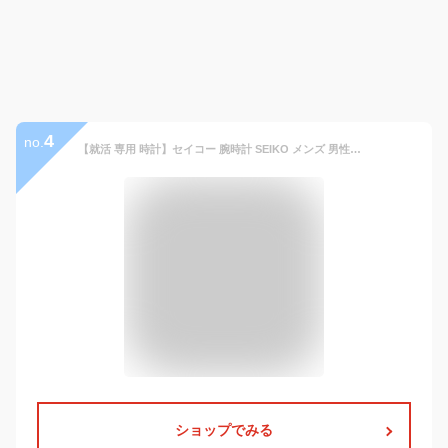
4
no.
【就活 専用 時計】セイコー 腕時計 SEIKO メンズ 男性用 就職 転職 活動 面接 好印象 内定 ビジネス スーツ 大学生 社会人 おすすめ 人気 定番 ブランド レザーベルト シルバー 革 バンド シルバー 通勤 営業 リクルート 軽量 軽い 薄型 疲れにくい シンプル 会社員 仕事 用
ショップでみる