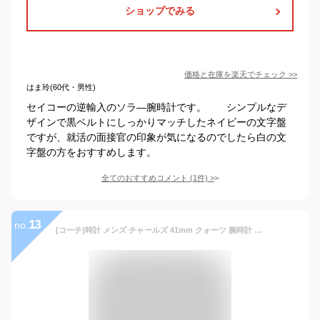
ショップでみる
価格と在庫を
楽天
でチェック
>>
はま玲(60代・男性)
セイコーの逆輸入のソラ―腕時計です。 シンプルなデ
ザインで黒ベルトにしっかりマッチしたネイビーの文字盤
ですが、就活の面接官の印象が気になるのでしたら白の文
字盤の方をおすすめします。
全てのおすすめコメント
(
1
件)
>
13
no.
[コーチ]時計 メンズ チャールズ 41mm クォーツ 腕時計 ウォッチ COACH CHARLES レザーベルト (11)14602434 ブラック ブラック [並行輸入品]