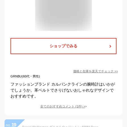
ショップでみる
価格と在庫を
楽天
でチェック
>>
GRNBU(60代・男性)
ファッションブランド カルバンクラインの腕時計はいかが
でしょうか。革ベルトでさりげないおしゃれなデザインで
おすすめです。
全てのおすすめコメント
(
1
件)
>
19
no.
Daniel Wellington ダニエルウェリントン 40MM Rose Gold レザーベルト Sheffield 0107DW [並行輸入品]