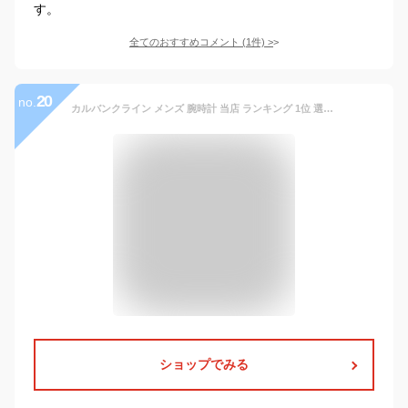
す。
全てのおすすめコメント
(
1
件)
>
20
no.
カルバンクライン メンズ 腕時計 当店 ランキング 1位 選べる3モデル スイス製 時計 メンズ ハイヌーン クロノグラフ レザー ビジネス 男性 彼氏 旦那 父 息子 男友達 大学生 社会人 就活 内定 合格 入学 誕生日 お祝い ギフト サプライズ プレゼント 合格 入学 卒業 社会人
ショップでみる