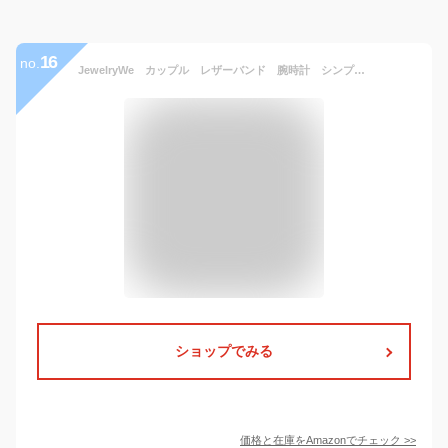
16
no.
JewelryWe カップル レザーバンド 腕時計 シンプル キレイ ファション アナログ表示 ウオッチ カレンダー付き 時計 通勤 通学 大切な人へ プレゼント カジュアル ビジネス ブラック メンズ
ショップでみる
価格と在庫を
Amazon
でチェック
>>