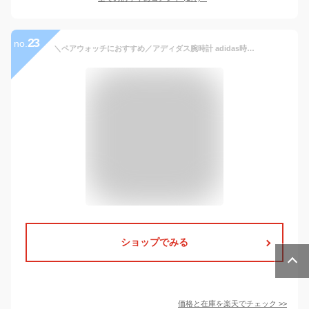
23
no.
＼ペアウォッチにおすすめ／アディダス腕時計 adidas時計 adidas 腕時計 レディース ブランド 革ベルト おしゃれ アディダス 時計 ディストリクトエル1 DISTRICT_L1 カップル 夫婦 大学生 メンズ [ 就活時計 レザー ] 新生活 プレゼント ギフト
ショップでみる
価格と在庫を
楽天
でチェック
>>