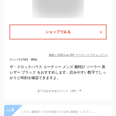
ショップでみる
価格と在庫を
au PAY マーケット
でチェック
>>
ケンバラ(70代・男性)
ザ・クロックハウス ユーディー メンズ 腕時計 ソーラー 黒
レザー ブラック をおすすめします。読みやすい数字でしっ
かりと時刻を確認できますよ。
全てのおすすめコメント（2件）
9
no.
シチズン腕時計 CITIZEN時計 CITIZEN 腕時計 シチズン 時計 レグノ REGUNO メンズ ブラック KL7-019-50 アナログ ソーラー 電波時計 ペア カーフレザー シルバー 3針 H415 プレゼント ギフト 卒業 入学 就職 祝い 中学生 高校生 大学生 社会人 入試 受験 冬 父の日