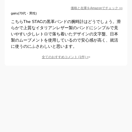
価格と在庫を
Amazon
でチェック
>>
gairu(70代・男性)
こちらThe STACの黒革バンドの腕時計はどうでしょう。滑
らかで上質なイタリアンレザー製のバンドにシンプルで見
いやすい少しレトロで落ち着いたデザインの文字盤、日本
製のムーブメントを使用しているので安心感が高く、就活
に使うのにふさわしいと思います。
全てのおすすめコメント
(
1
件)
>