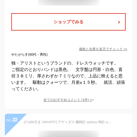
ショップでみる
価格と在庫を
楽天
でチェック
>>
やたがらす(60代・男性)
独・アリストというブランドの、ドレスウォッチです。
ご指定のとおりバンドは黒色。 文字盤は円形・白色、直
径３８ミリ、厚さわずか７ミリなので、上品に映えると思
います。 駆動はクォーツで、月差±１５秒。 就活、頑張
ってください。
全てのおすすめコメント
(
1
件)
>
22
no.
[\7,600引き 34%OFF] アディダス 腕時計 adidas 時計 adidas腕時計 アディダス時計 ディストリクトエム1 DISTRICT_M1 メンズ レディース ゴールド Z04-502-00 人気 お洒落 流行 ブランド ラウンド シンプル アナログ ストリート プレゼント ギフト 新社会人