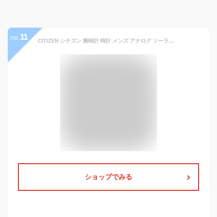
11
no.
CITIZEN シチズン 腕時計 時計 メンズ アナログ ソーラー エコドライブ ECO DRIVE 3針 シンプル デイ 日付 海外モデル ビジネス 仕事 就活 防水 レザー 革 ブラウン 茶 シルバー 銀 ホワイト 白 AW1211-12Aプレゼント ギフト 1年保証 送料無料
ショップでみる