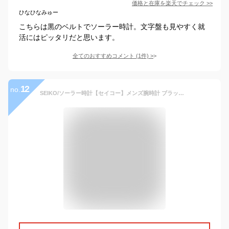
価格と在庫を
楽天
でチェック
>>
ひなひなみゅー
こちらは黒のベルトでソーラー時計。文字盤も見やすく就
活にはピッタリだと思います。
全てのおすすめコメント
(
1
件)
>
12
no.
SEIKO/ソーラー時計【セイコー】メンズ腕時計 ブラックレザーベルト ネイビー文字盤 海外モデル【並行輸入品】 SUP861P1