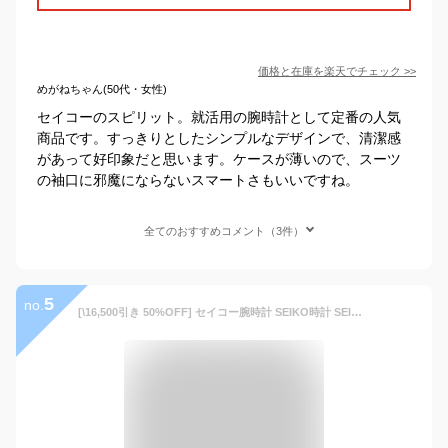
価格と在庫を
楽天
でチェック
>>
めがねちゃん(50代・女性)
セイコーのスピリット。就活用の腕時計として定番の人気
商品です。すっきりとしたシンプルなデザインで、清潔感
があって好印象だと思います。ケースが薄いので、スーツ
の袖口に邪魔にならないスマートさもいいですね。
全てのおすすめコメント（3件）
5
no.
[\16,500引き 50%OFF] セイコー腕時計 SEIKO時計 SEIKO 腕時計 セイコー 時計 スピリット SPIRIT メンズ ネイビー SBTR019 [ 正規品 定番 スポーツウォッチ クロノグラフ バーインデックス スーツ 革 レザー ブランド 就活 ] 誕生日 プレゼント ギフト 2022