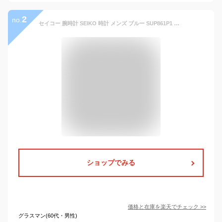
2
no.
セイコー 腕時計 SEIKO 時計 メンズ ブルー SUP861P1 人気 ブランド おすすめ 防水 革 レザー ベルト ソーラー 逆輸入 限定 社会人 スーツ 仕事 ビジネス 彼氏 旦那 夫 大人 かっこいい カジュアル 上品 プレゼント ギフト 新生活 新社会人
ショップでみる
価格と在庫を
楽天
でチェック
>>
グラスマン(60代・男性)