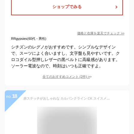
ショップでみる
価格と在庫を
楽天
でチェック
>>
RRgypsies(60代・男性)
シチズンのレグノがおすすめです。シンプルなデザイン
で、スーツによく合いますし、文字盤も見やすいです。ク
ロコダイル型押しレザーの黒ベルトに高級感があります。
ソーラー電波なので、時刻はいつも正確ですよ。
全てのおすすめコメント
(
2
件)
>
18
no.
赤ステッチがおしゃれな カルバンクライン CK スイスメイド 時計 メンズ 腕時計 City シティ シルバー×ブラック レザー 革ベルト K2G211C1 彼氏 社会人 大学生 高校生 時計 合格 入学 卒業 社会人 記念日 母の日 父の日 2022