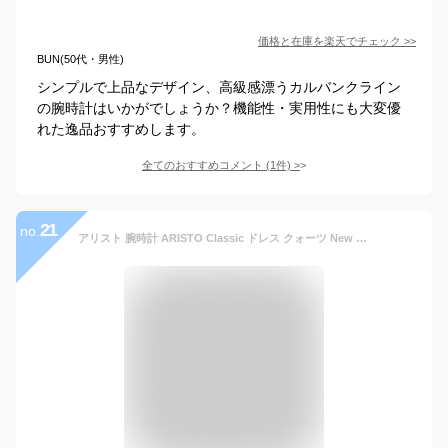
価格と在庫を
楽天
でチェック
>>
BUN(50代・男性)
シンプルで上品なデザイン、高級感漂うカルバンクライン
の腕時計はいかがでしょうか？機能性・実用性にも大変優
れた逸品おすすめします。
全てのおすすめコメント
(
1
件)
>
21
no.
アリスト 腕時計 ARISTO Classic ドレス クォーツ New 4H200S Ronda715 ドイツ時計 ドイツ製 メンズ ブランド