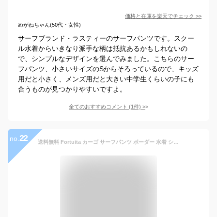
価格と在庫を
楽天
でチェック
>>
めがねちゃん(50代・女性)
サーフブランド・ラスティーのサーフパンツです。スクー
ル水着からいきなり派手な柄は抵抗あるかもしれないの
で、シンプルなデザインを選んでみました。こちらのサー
フパンツ、小さいサイズのSからそろっているので、キッズ
用だと小さく、メンズ用だと大きい中学生くらいの子にも
合うものが見つかりやすいですよ。
全てのおすすめコメント
(
1
件)
>
22
no.
送料無料 Fortuita カーゴ サーフパンツ ボーダー 水着 シーサイドパンツ メンズ 5分丈 サーフショーツ 海パン ボードパンツ 海 ラインパンツ ゆったり ジャージ パンツ 大きいサイズ カーゴパンツ ハーフパンツ 水陸両用 ホワイト ブラック レッド カーキ M-XXL 夏用