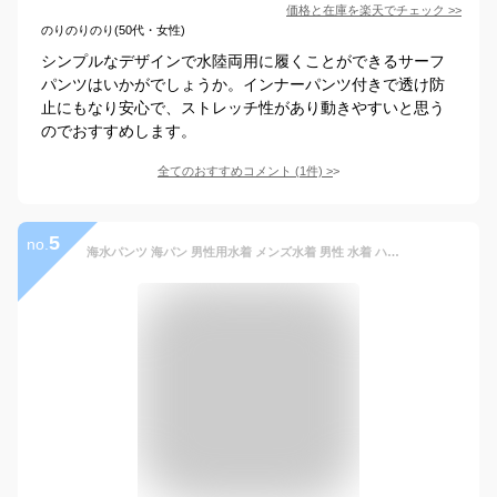
価格と在庫を
楽天
でチェック
>>
のりのりのり(50代・女性)
シンプルなデザインで水陸両用に履くことができるサーフ
パンツはいかがでしょうか。インナーパンツ付きで透け防
止にもなり安心で、ストレッチ性があり動きやすいと思う
のでおすすめします。
全てのおすすめコメント
(
1
件)
>
5
no.
海水パンツ 海パン 男性用水着 メンズ水着 男性 水着 ハーフパンツ サーフパンツ メンズ トランクス S 小さいサイズ 3L 4L 大きいサイズ ns-2610-05finalm