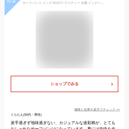
2
no.
サーフパンツ メンズ RUSTY ラスティー 水着 インナー付き ボードショーツ サーフブランド ゴムウエストトランクス 海パン 迷彩柄【翌日配達可能なメール便対応】 【あす楽対応】 919424
ショップでみる
価格と在庫を
楽天
でチェック
>>
ぐらたん(50代・男性)
派手過ぎず地味過ぎない、カジュアルな迷彩柄が、とても
おしゃれなサーフパンツになっています。夏には街中を歩