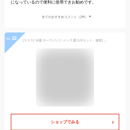
になっているので便利に使用できお勧めです。
全てのおすすめコメント（2件）
12
no.
[テスラ] 水着 サーフパンツ メンズ 夏 [UVカット・速乾] 海パン ボードショーツ 海水パンツ 水泳パンツ 水陸両用 スイムウェア サーフトランクス スイミングパンツ スイムパンツ インナー付き 男性 大きいサイズ MSB31-JPBLK_32
ショップでみる