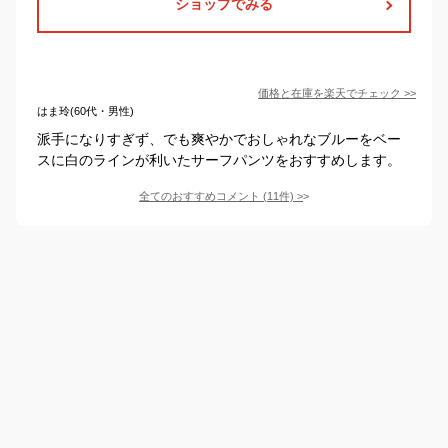
ショップでみる
価格と在庫を
楽天
でチェック
>>
はま玲(60代・男性)
派手になりすぎず、でも爽やかでおしゃれなブルーをベー
スに白のラインが利いたサーフパンツをおすすめします。
全てのおすすめコメント
(
11
件)
>