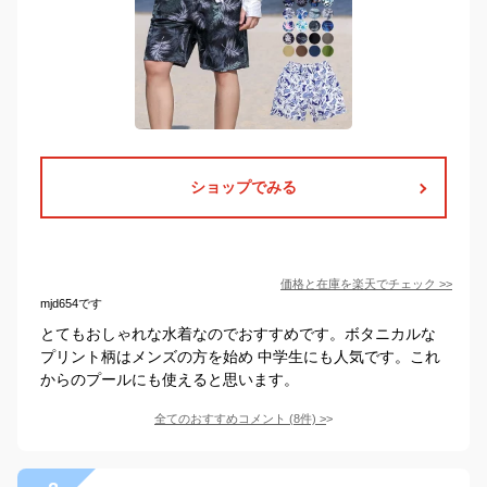
ショップでみる
価格と在庫を
楽天
でチェック
>>
mjd654です
とてもおしゃれな水着なのでおすすめです。ボタニカルな
プリント柄はメンズの方を始め 中学生にも人気です。これ
からのプールにも使えると思います。
全てのおすすめコメント
(
8
件)
>