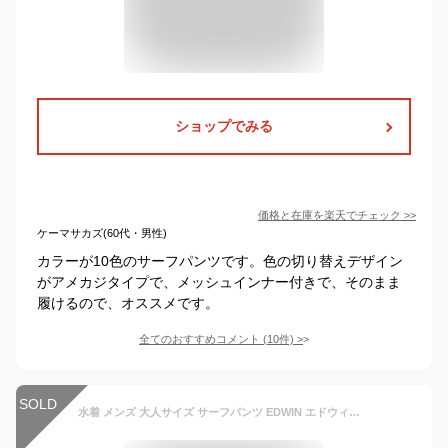
ショップでみる
価格と在庫を
楽天
でチェック
>>
ケーマサカズ(60代・男性)
カラーが10色のサーフパンツです。色の切り替えデザイン
がアメカジタイプで、メッシュインナー付きで、そのまま
履けるので、オススメです。
全てのおすすめコメント
(
10
件)
>
SOLD
水着 メンズ 大人サイズ サーフパンツ EDWIN エドウィン(812302)エスニックボーダー M・L・LLサイズ ゆったり 高校生 中学生 男子 男の子 ティーンズ ジュニア【メール便OK】【あす楽】