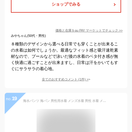
ショップでみる
価格と在庫を
au PAY マーケット
でチェック
>>
みやちゃん(50代・男性)
８種類のデザインから選べる日常でも穿くことが出来るこ
の水着は如何でしょうか。最適なフィット感と吸汗速乾素
材なので、プールなどで泳いだ後の水着のベタ付き感が無
く快適に過ごすことが出来ますし、日常は汗をかいてもす
ぐにサラサラの着心地。
全てのおすすめコメント
(
1
件)
>
19
no.
海水パンツ 海パン 男性用水着 メンズ水着 男性 水着 メンズ おしゃれ 普段着 ハーフパンツ サーフパンツ メンズ 速乾 パンツ ビッグサイズ 3L 4L 5L 大きいサイズ ns-2517-10