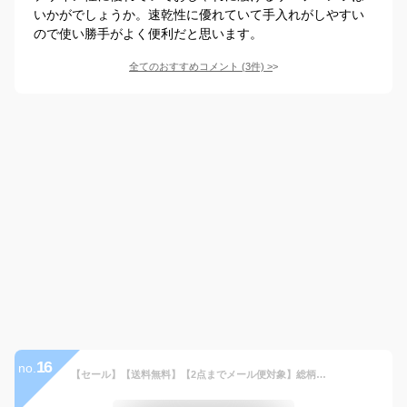
いかがでしょうか。速乾性に優れていて手入れがしやすい
ので使い勝手がよく便利だと思います。
全てのおすすめコメント
(
3
件)
>
16
no.
【セール】【送料無料】【2点までメール便対象】総柄スイムパンツ 水着 ビーチパンツ ハーフパンツ サーフパンツ 海 プール キャンプ 子供服 男の子 小学生 中学生 ファッション キッズ ジュニア 120cm 130cm 140cm 150cm 160cm 170cm ビーチグッズ