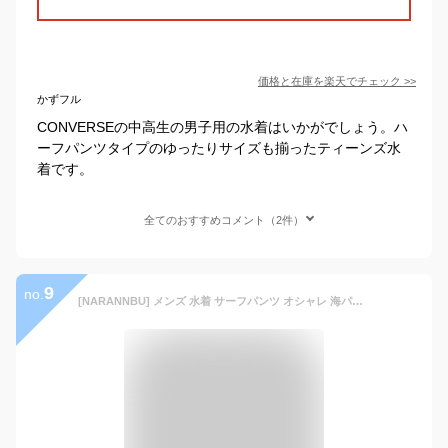
価格と在庫を
楽天
でチェック
>>
かずフル
CONVERSEの中高生の男子用の水着はいかがでしょう。ハ
ーフパンツタイプのゆったりサイズも揃ったティーンズ水
着です。
全てのおすすめコメント（2件）
9
no.
[NARANNBU] メンズ 水着 サーフパンツ オシャレ 海パン 海水パンツ メッシュインナー 通気速乾 UVカット ボードショーツ ハワイブルー 2XL_実際サイズ3Ｌに相当