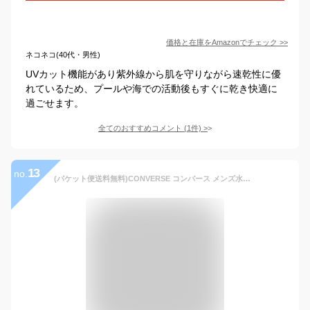
価格と在庫を
Amazon
でチェック
>>
ネコネコ(40代・男性)
UVカット機能があり紫外線から肌を守りながら速乾性に優
れているため、プールや海での活動後もすぐに乾き快適に
過ごせます。
全てのおすすめコメント
(
1
件)
>
13
no.
(パケット便送料無料)CONVERSE コンバース メンズ水着 カモボーダー サーフパンツ 内衣付き ファスナーポケット 814403