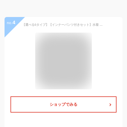
4
no.
【選べる6タイプ】【インナーパンツ付きセット】水着 メンズ 大人 水陸両用 高校生 中学生 男子 送料無料 サーフパンツ 海パン サーフショーツ ボードショーツ ハーフパンツ 小さいサイズ 大きいサイズ スクール水着 ミドル ロングプール 海 海水浴 水陸両用 耐塩素
ショップでみる