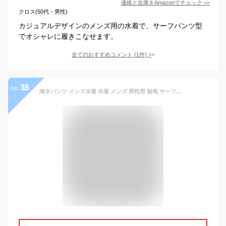
価格と在庫を
Amazon
でチェック
>>
クロス(50代・男性)
カジュアルデザインのメンズ用の水着で、サーフパンツ型
でオシャレに履きこなせます。
全てのおすすめコメント
(
1
件)
>
18
no.
海水パンツ メンズ水着 水着 メンズ 男性用 無地 サーフパンツ 水陸両用 インナー 速乾 海パン 海水浴 プール 温泉 大きいサイズ 水遊び