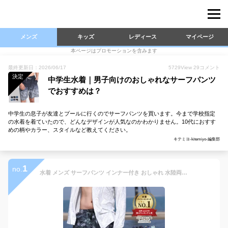
メンズ
キッズ
レディース
マイページ
本ページはプロモーションを含みます
最終更新日：2026/06/17
5729
View
29
コメント
決定
中学生水着｜男子向けのおしゃれなサーフパンツ
でおすすめは？
中学生の息子が友達とプールに行くのでサーフパンツを買います。今まで学校指定
の水着を着ていたので、どんなデザインが人気なのかわかりません。10代におすす
めの柄やカラー、スタイルなど教えてください。
キテミヨ-kitemiyo-編集部
1
no.
水着 メンズ サーフパンツ インナー付き おしゃれ 水陸両用 ボードショーツ 海パン トランクス 黒 白 夏 薄手 膝丈 ひざ丈 ポケット ウエストゴム ひも付き 裏地付き ボタニカル プール 海水浴 旅行 リゾート スポーツ フィットネス マリン サーフィン アウトドア レジャー