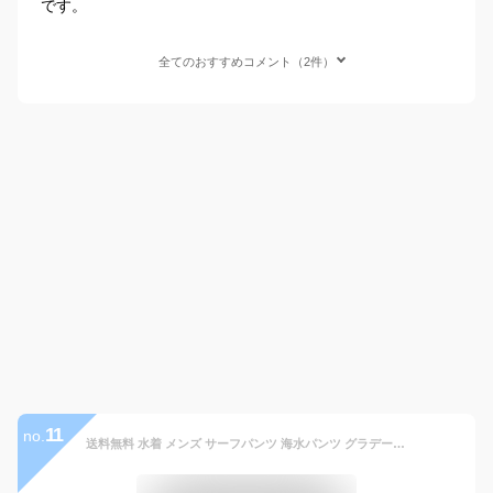
です。
全てのおすすめコメント（2件）
11
no.
送料無料 水着 メンズ サーフパンツ 海水パンツ グラデーションカラー ファスナーポケット付き 夏 全5色 M-LL MOSTSHOP ネコポス ゆうパケ