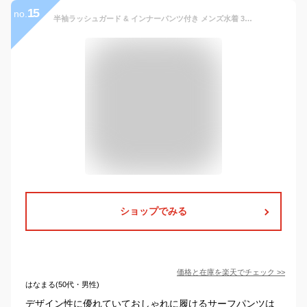
15
no.
半袖ラッシュガード & インナーパンツ付き メンズ水着 3点セット ボタニカル柄 【送料無料】ランキング1位 パパ 男性 M L LLサイズ 大きいサイズ ブラック黒UV上下セット カットオシャレ 中学生高校生大学生大人親子コーデサウナ
ショップでみる
価格と在庫を
楽天
でチェック
>>
はなまる(50代・男性)
デザイン性に優れていておしゃれに履けるサーフパンツは