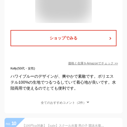
ショップでみる
価格と在庫を
Amazon
でチェック
>>
Kelly(50代・女性)
ハワイブルーのデザインが、爽やかで素敵です。ポリエス
テル100%の生地でつるつるしていて着心地が良いです。水
陸両用で使えるのでとても便利です。
全てのおすすめコメント（2件）
10
no.
【100円cp対象】【sale】スクール水着 男の子 競泳水着 キッズ ジュニア メンズ 大きいサイズ 170 120 130 140 150 160 S M L LL XL 2L ロット lotto 小学生 中学生 高校生 ストレッチ スイムウエア ボーイズ 水着 男児 ブラック黒 ネイビー紺)[子供用 大人用]