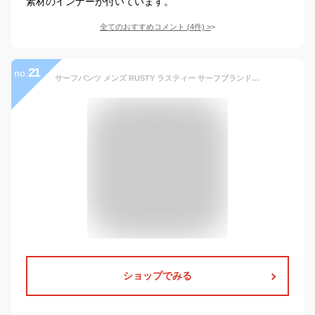
素材のインナーが付いています。
全てのおすすめコメント
(
4
件)
>
21
no.
サーフパンツ メンズ RUSTY ラスティー サーフブランド 水着 インナー付き ストレッチ ボードショーツ ゴムウエストトランクス 海パン 小さいサイズ 大きいサイズ Sサイズ〜3L,XXLサイズ 【あす楽対応】【翌日配達可能なメール便対応】 919400
ショップでみる