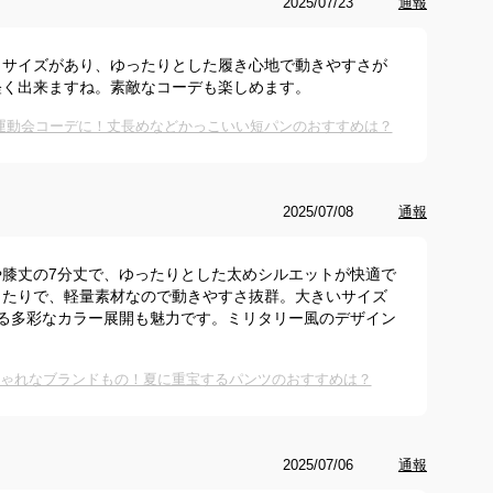
2025/07/23
通報
とサイズがあり、ゆったりとした履き心地で動きやすさが
軽く出来ますね。素敵なコーデも楽しめます。
運動会コーデに！丈長めなどかっこいい短パンのおすすめは？
2025/07/08
通報
膝丈の7分丈で、ゆったりとした太めシルエットが快適で
ったりで、軽量素材なので動きやすさ抜群。大きいサイズ
る多彩なカラー展開も魅力です。ミリタリー風のデザイン
。
しゃれなブランドもの！夏に重宝するパンツのおすすめは？
2025/07/06
通報