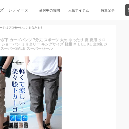
ズ
レディース
受付中の質問
人気アイテム
特集記事
ージはプロモーションを含みます
下 カーゴパンツ 7分丈 スポーツ 太め ゆったり 夏 夏用 クロ
ョーパン ミリタリー キングサイズ 軽量 M L LL XL 全8色 ジ
 スーパーSALE スーパーセール