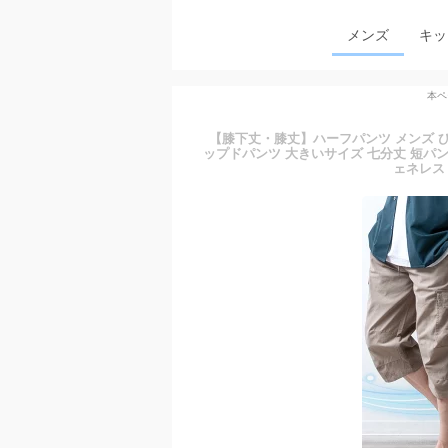
メンズ
キッ
本ペ
【膝下丈・膝丈】ハーフパンツ メンズ ひざ
ップドパンツ 大きいサイズ 七分丈 短パン シ
ェネレス