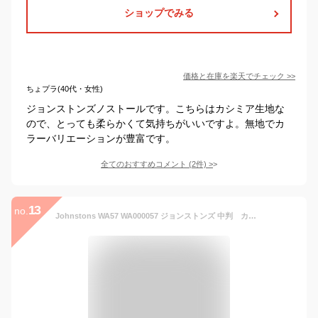
ショップでみる
価格と在庫を
楽天
でチェック
>>
ちょプラ(40代・女性)
ジョンストンズノストールです。こちらはカシミア生地な
ので、とっても柔らかくて気持ちがいいですよ。無地でカ
ラーバリエーションが豊富です。
全てのおすすめコメント
(
2
件)
>
13
no.
Johnstons WA57 WA000057 ジョンストンズ 中判 カシミヤ ストール マフラー 無地 Cashmere Plain Scarf [WA57][190×35cm]