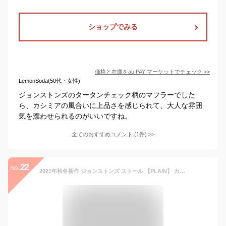
ショップでみる
価格と在庫を
au PAY マーケット
でチェック
>>
LemonSoda(50代・女性)
ジョンストンズのタータンチェック柄のマフラーでした
ら、カシミアの風合いに上品さを感じられて、大人な雰囲
気を漂わせられるのがいいですね。
全てのおすすめコメント
(
1
件)
>
22
no.
2021年秋冬新作 ジョンストンズ ストール 【PLAIN】 カシミヤ(無地) 大判 190×70cm WA000056 選べるカラー JOHNSTONS 【zkk】【hkc】【2021AW】【jnb】