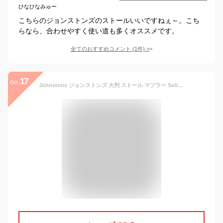
ひなひなみゅー
こちらのジョンストンズのストールいいですねぇ～。こち
らなら、合わせやすく使い道も多くオススメです。
全てのおすすめコメント
(
1
件)
>
17
no.
Johnstons ジョンストンズ 大判 ストール マフラー Solid Stole WA000056 ソリッドストール カシミア 100％ メンズ レディース 【送料無料（※北海道・沖縄は配送不可）】