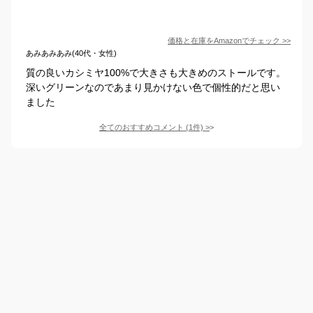
価格と在庫を
Amazon
でチェック
>>
あみあみあみ(40代・女性)
質の良いカシミヤ100%で大きさも大きめのストールです。
深いグリーンなのであまり見かけない色で個性的だと思い
ました
全てのおすすめコメント
(
1
件)
>