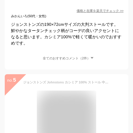
価格と在庫を
楽天
でチェック
>>
みかんいろ(50代・女性)
ジョンストンズの190×72cmサイズの大判ストールです。
鮮やかなタータンチェック柄がコーデの良いアクセントに
なると思います。カシミア100%で軽くて暖かいのでおすす
めです。
全てのおすすめコメント（2件）
5
no.
ジョンストンズ Johnstons カシミア 100% ストール 中判 ひざ掛け 羽織り ブランケット レディース 高級 190cm×35cm WA000057WA57 秋 冬 チェック マフラー ブランド フリンジ 【due】