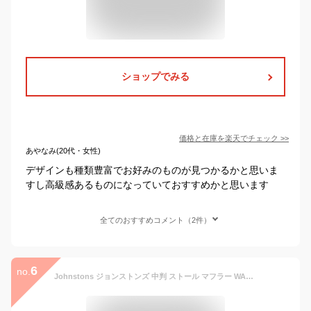
ショップでみる
価格と在庫を
楽天
でチェック
>>
あやなみ(20代・女性)
デザインも種類豊富でお好みのものが見つかるかと思いま
すし高級感あるものになっていておすすめかと思います
全てのおすすめコメント（2件）
6
no.
Johnstons ジョンストンズ 中判 ストール マフラー WA000057 カシミア100％ 無地 メンズ レディース 【送料無料（※北海道・沖縄は配送不可）】