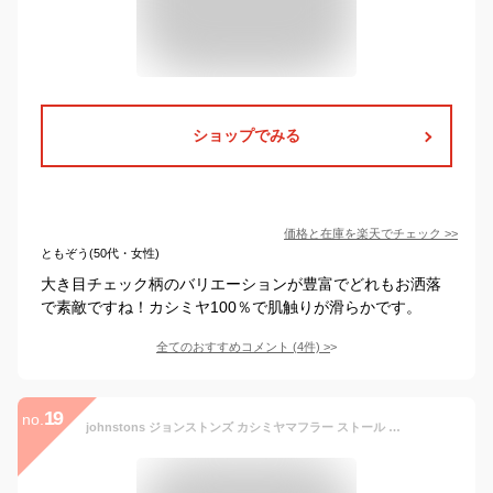
ショップでみる
価格と在庫を
楽天
でチェック
>>
ともぞう(50代・女性)
大き目チェック柄のバリエーションが豊富でどれもお洒落
で素敵ですね！カシミヤ100％で肌触りが滑らかです。
全てのおすすめコメント
(
4
件)
>
19
no.
johnstons ジョンストンズ カシミヤマフラー ストール Cashmere WA16 全14色 カシミヤ100% レディース ユニセックス