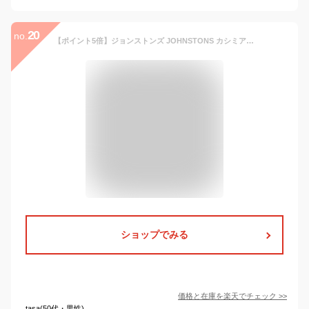
20
no.
【ポイント5倍】ジョンストンズ JOHNSTONS カシミアストール （カシミヤ） OVERSIZED CLASSIC CASHMERE SCARF WA000057 [全9色]【英国】【2021AW】
ショップでみる
価格と在庫を
楽天
でチェック
>>
tasa(50代・男性)