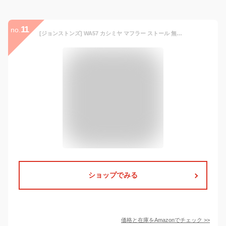
11
no.
[ジョンストンズ] WA57 カシミヤ マフラー ストール 無地 カラー9色 SD7330/DarkNavy / [並行輸入品]
ショップでみる
価格と在庫を
Amazon
でチェック
>>