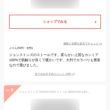
ショップでみる
価格と在庫を
楽天
でチェック
>>
ぷりん(50代・女性)
ジョンストンズのストールです。柔らかい上質なカシミア
100%で肌触りが良くて暖かいです。大判でカラバリも豊富
なので選びました。
全てのおすすめコメント
(
2
件)
>
9
no.
ジョンストンズ JOHNSTONS ストール WD001093 [全5色]【英国】