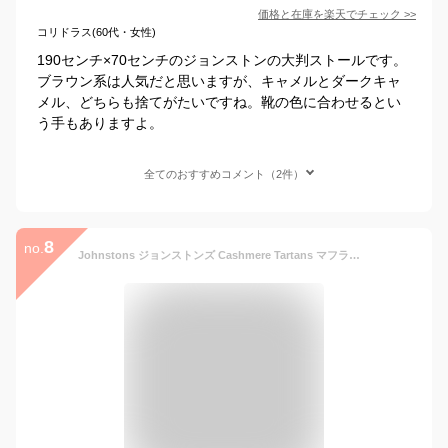
価格と在庫を
楽天
でチェック
>>
コリドラス(60代・女性)
190センチ×70センチのジョンストンの大判ストールです。
ブラウン系は人気だと思いますが、キャメルとダークキャ
メル、どちらも捨てがたいですね。靴の色に合わせるとい
う手もありますよ。
全てのおすすめコメント（2件）
8
no.
Johnstons ジョンストンズ Cashmere Tartans マフラー カシミヤ タータンチェック ストール フリンジ メンズ レディース ユニセックス WA16 [180×25cm] LaG Onlinestore