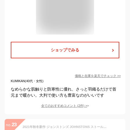
ショップでみる
価格と在庫を
楽天
でチェック
>>
KUMIKAN(40代・女性)
なめらかな肌触りと防寒性に優れ、さっと羽織るだけで首
元まで暖かい。大判で使い方も豊富なのがいいです
全てのおすすめコメント
(
2
件)
>
23
no.
2021年秋冬新作 ジョンストンズ JOHNSTONS ストール タータンチェック カシミヤ 大判 190×70cm WA000056 【zkk】【jnb】