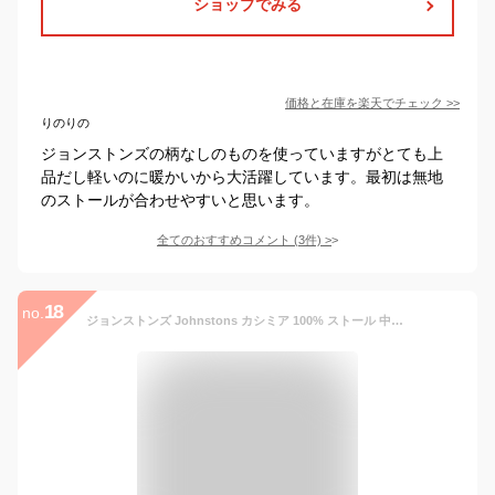
ショップでみる
価格と在庫を
楽天
でチェック
>>
りのりの
ジョンストンズの柄なしのものを使っていますがとても上
品だし軽いのに暖かいから大活躍しています。最初は無地
のストールが合わせやすいと思います。
全てのおすすめコメント
(
3
件)
>
18
no.
ジョンストンズ Johnstons カシミア 100% ストール 中判 ひざ掛け 羽織り ブランケット レディース 高級 190cm×35cm WA000057WA57 秋 冬 チェック マフラー ブランド フリンジ