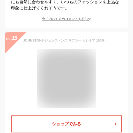
にも自然に合わせやすく、いつものファッションを上品な
印象に仕上げてくれそうです。
全てのおすすめコメント
(
1
件)
>
15
no.
JOHNSTONS ジョンストンズ マフラー カシミア 100% 無地 大判 ストール 冬 男女兼用 カシミヤ ユニセックス スカーフ WA000056 (ハンターグリーン(SC7188))
ショップでみる