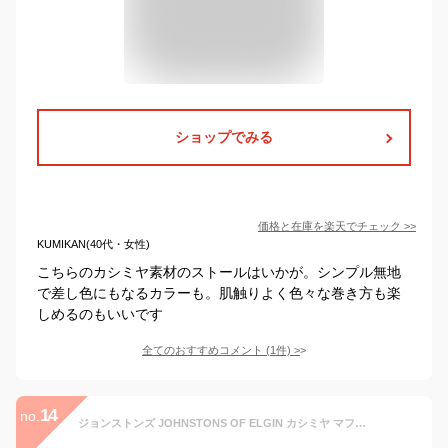
ショップでみる
価格と在庫を
楽天
でチェック
>>
KUMIKAN(40代・女性)
こちらのカシミヤ素材のストールはいかが。シンプル無地
で差し色にもなるカラーも。肌触りよく色々な巻き方も楽
しめるのもいいです
全てのおすすめコメント
(
1
件)
>
14
no.
ジョンストンズ JOHNSTONS OF ELGIN カシミヤ マフラー ガージーストール メンズ レディース ham00162 sd0380 cielo【あす楽対応_関東】【返品送料無料】【ラッピング無料】[2022AW]