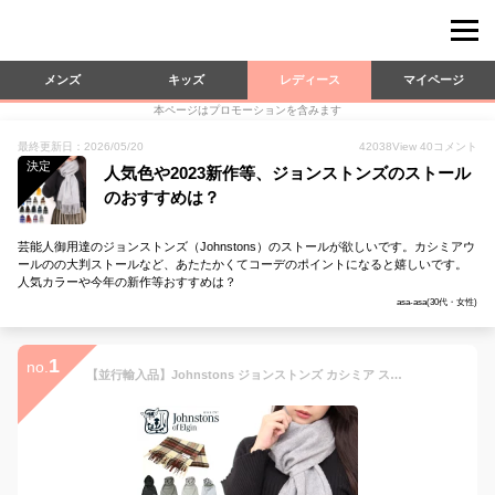
メンズ
キッズ
レディース
マイページ
本ページはプロモーションを含みます
最終更新日：2026/05/20
42038
View
40
コメント
決定
人気色や2023新作等、ジョンストンズのストール
のおすすめは？
芸能人御用達のジョンストンズ（Johnstons）のストールが欲しいです。カシミアウ
ールのの大判ストールなど、あたたかくてコーデのポイントになると嬉しいです。
人気カラーや今年の新作等おすすめは？
asa-asa(30代・女性)
1
no.
【並行輸入品】Johnstons ジョンストンズ カシミア ストール カシミアマフラー WA000016 新作 スコットランド イギリス 防寒 冬 秋 チェック 無地 送料無料 送料込み 大判 レディース メンズ マフラー カシミヤ ロイヤルスチュワート ポスト投函