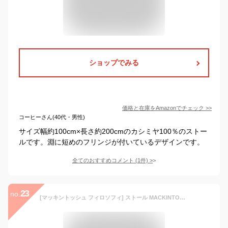
ショップでみる
価格と在庫を
Amazon
でチェック
>>
コーヒーさん(40代・男性)
サイズ幅約100cm×長さ約200cmのカシミヤ100％のストー
ルです。淵に短めのフリンジが付いているデザインです。
全てのおすすめコメント
(
1
件)
>
23
no.
[マッキントッシュ フィロソフィ] ストール MACKINTOSH PHILOSOPHY(マッキントッシュ フィロソフィー) ストール カシミヤ100% 縮絨薄手ブロックチェックストール マフラー 羽織り ギフト レディース 24-431-42088-20-00 オフホワイト(42088) 約60㎝×190㎝