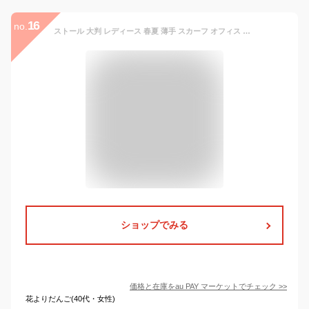
16
no.
ストール 大判 レディース 春夏 薄手 スカーフ オフィス 紫外線カット 冷房対策 通勤 首元 軽量 軽い グラデーション コンパクト OL 日よ
ショップでみる
価格と在庫を
au PAY マーケット
でチェック
>>
花よりだんご(40代・女性)