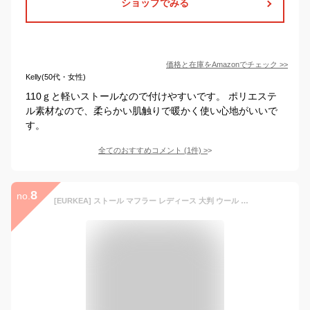
ショップでみる
価格と在庫を
Amazon
でチェック
>>
Kelly(50代・女性)
110ｇと軽いストールなので付けやすいです。 ポリエステ
ル素材なので、柔らかい肌触りで暖かく使い心地がいいで
す。
全てのおすすめコメント
(
1
件)
>
8
no.
[EURKEA] ストール マフラー レディース 大判 ウール 無地 母の日 ギフト プレゼント 結婚式 冷房対策 KASHIMIA30-A （ラスティレッド）