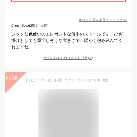
価格と在庫を
楽天
でチェック
>>
CreamSoda(20代・女性)
シックな色使いのエレガントな薄手のストールです。ひざ
掛けとしても重宝しそうな大きさで、暖かく包み込んでく
れますね。
全てのおすすめコメント
(
1
件)
>
18
no.
【レビュープレゼント付】エアリーカシミヤ 100% 大判 薄手 無地 ストール100cm×200cm 全5色 【 軽量 手洗い可 秋冬 春夏 ストール レディース カシミア マフラー 誕生日 クリスマス プレゼント ギフト 大判ストール フォーマル 】