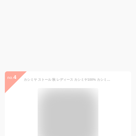
4
no.
カシミヤ ストール 秋 レディース カシミヤ100% カシミヤストール 大判 大判ストール 羽織り 薄手 バスケット織り カシミヤ 100% 夏 秋 冬 マフラー レディースマフラー 紫外線対策 日よけ ギフト プレゼント 7F (02000299r)