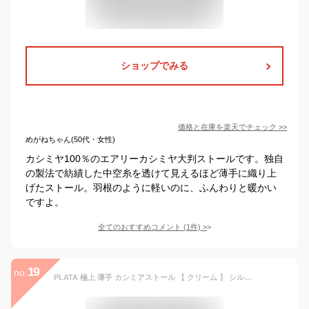
ショップでみる
価格と在庫を
楽天
でチェック
>>
めがねちゃん(50代・女性)
カシミヤ100％のエアリーカシミヤ大判ストールです。独自
の製法で紡績した中空糸を透けて見えるほど薄手に織り上
げたストール。羽根のように軽いのに、ふんわりと暖かい
ですよ。
全てのおすすめコメント
(
1
件)
>
19
no.
PLATA 極上 薄手 カシミアストール 【 クリーム 】 シルク 50% カシミア 50% / 大判サイズ 180×70ｃｍ