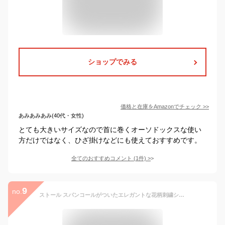
ショップでみる
価格と在庫を
Amazon
でチェック
>>
あみあみあみ(40代・女性)
とても大きいサイズなので首に巻くオーソドックスな使い
方だけではなく、ひざ掛けなどにも使えておすすめです。
全てのおすすめコメント
(
1
件)
>
9
no.
ストール スパンコールがついたエレガントな花柄刺繍シルクウール大判ストール 薄手 レディース 結婚式 ショール 春 夏 春夏 夏物 秋 冬 秋冬 スカーフ ギフト プレゼント グレー ホワイト 白 レッド 赤 ピンク 黄色 マスタード グレー ブラック 黒 uv 母の日 敬老の日