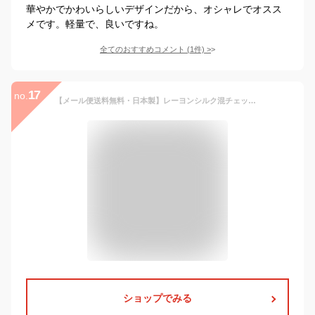
華やかでかわいらしいデザインだから、オシャレでオスス
メです。軽量で、良いですね。
全てのおすすめコメント
(
1
件)
>
17
no.
【メール便送料無料・日本製】レーヨンシルク混チェック大判ストール◇ショール 薄手 レディース 春秋 保温 上品 エレガンス チェック ギフト 贈り物 防寒 母の日【楽ギフ_包装選択】
ショップでみる