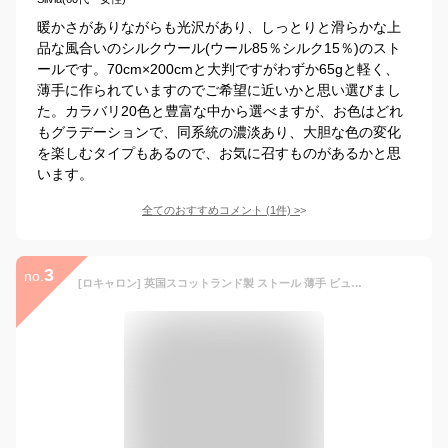
暖かさがありながらも光沢があり、しっとりと滑らかな上
品な風合いのシルクウール(ウール85％シルク15％)のスト
ールです。70cm×200cmと大判ですがわずか65gと軽く、
薄手に作られていますのでご希望に近いかと思い選びまし
た。カラバリ20色と豊富な中から選べますが、お色はどれ
もグラデーションで、同系統の濃淡あり、大胆な色の変化
を楽しむタイプもあるので、お気に召すものがあるかと思
います。
全てのおすすめコメント
(
1
件)
>
3
no.
[ロキャロン] 英国スコットランド製 ストール 薄手 ピュアニューウール 大判 タータンチェック (アイルオブスカイ