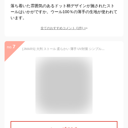
落ち着いた雰囲気のあるドット柄デザインが施されたスト
ールはいかがですか。ウール100％の薄手の生地が使われて
います。
全てのおすすめコメント
(
1
件)
>
7
no.
[JMARS] 大判 ストール 柔らかい 薄手 UV対策 シンプルな無地 冷え 日焼け対策 春/夏/秋/冬 (ミルキーブラウン)