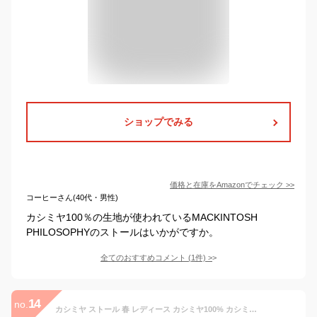
ショップでみる
価格と在庫を
Amazon
でチェック
>>
コーヒーさん(40代・男性)
カシミヤ100％の生地が使われているMACKINTOSH
PHILOSOPHYのストールはいかがですか。
全てのおすすめコメント
(
1
件)
>
14
no.
カシミヤ ストール 春 レディース カシミヤ100% カシミヤストール 大判 大判ストール 羽織り 薄手 バスケット織り カシミヤ 100% 夏 冷房