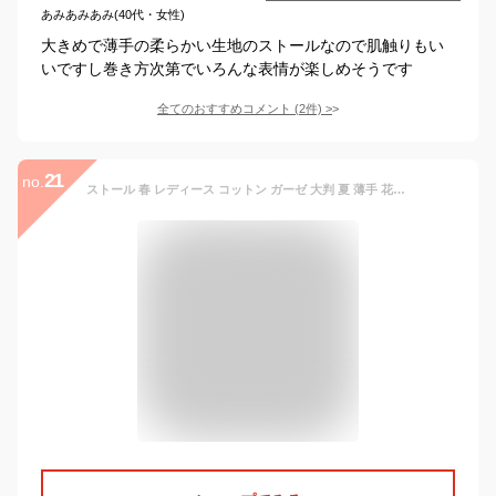
あみあみあみ(40代・女性)
大きめで薄手の柔らかい生地のストールなので肌触りもい
いですし巻き方次第でいろんな表情が楽しめそうです
全てのおすすめコメント
(
2
件)
>
21
no.
ストール 春 レディース コットン ガーゼ 大判 夏 薄手 花柄 刺繍 uvケア uvカット 紫外線 春夏 綿 冷房対策 マフラー ショール 大判ストール メール便 送料無料