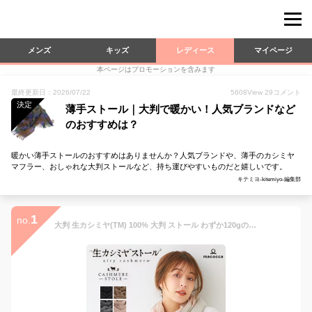
メンズ
キッズ
レディース
マイページ
本ページはプロモーションを含みます
最終更新日：2026/07/22
5608
View
29
コメント
決定
薄手ストール｜大判で暖かい！人気ブランドなど
のおすすめは？
暖かい薄手ストールのおすすめはありませんか？人気ブランドや、薄手のカシミヤ
マフラー、おしゃれな大判ストールなど、持ち運びやすいものだと嬉しいです。
キテミヨ-kitemiyo-編集部
1
no.
大判 生カシミヤ(TM) 100% 大判 ストール わずか120gの軽さ 手洗いできる 生カシミヤ(TM)ストール 無地 チェック 新作 薄手 レディース 春夏 秋冬 ギフト カシミア カシミアストール クリスマス 8976 8977 8604【ギフト】送料無料 配送日指定可