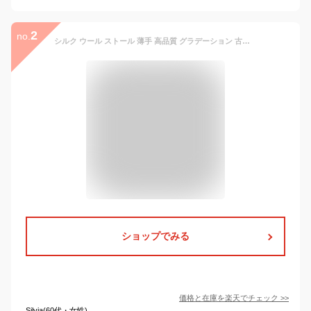
2
no.
シルク ウール ストール 薄手 高品質 グラデーション 古希 還暦 誕生日 大判ストール シルクウール ショール ガーゼ 秋 秋冬 カシミヤタッチ パシュミナ メンズ レディース 春 春物 春夏 【Chunni】 【送料無料】
ショップでみる
価格と在庫を
楽天
でチェック
>>
Silvia(60代・女性)