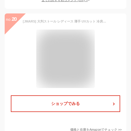
20
no.
[JMARS] 大判ストール レディース 薄手 UVカット 冷房対策 柔らかい シンプルな無地 オールシーズンタイプ (アイビーグリーン)
ショップでみる
価格と在庫を
Amazon
でチェック
>>