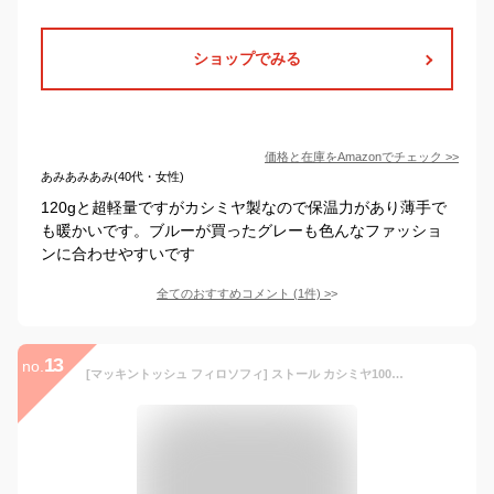
ショップでみる
価格と在庫を
Amazon
でチェック
>>
あみあみあみ(40代・女性)
120gと超軽量ですがカシミヤ製なので保温力があり薄手で
も暖かいです。ブルーが買ったグレーも色んなファッショ
ンに合わせやすいです
全てのおすすめコメント
(
1
件)
>
13
no.
[マッキントッシュ フィロソフィ] ストール カシミヤ100% 縮絨薄手無地ストール マフラー ギフト レディース 42090 24-431-42090-15-00 ブラック 約60㎝×190㎝