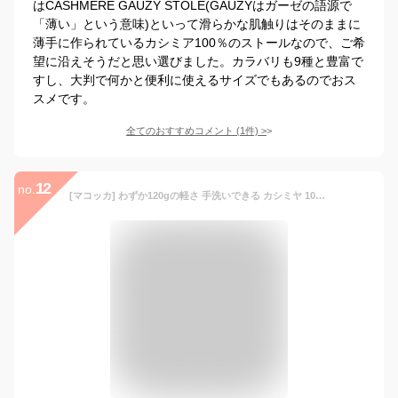
はCASHMERE GAUZY STOLE(GAUZYはガーゼの語源で
「薄い」という意味)といって滑らかな肌触りはそのままに
薄手に作られているカシミア100％のストールなので、ご希
望に沿えそうだと思い選びました。カラバリも9種と豊富で
すし、大判で何かと便利に使えるサイズでもあるのでおス
スメです。
全てのおすすめコメント
(
1
件)
>
12
no.
[マコッカ] わずか120gの軽さ 手洗いできる カシミヤ 100% 生カシミヤストール グレー 204cm×102cm カシミア 大判 レディース メンズ ユニセックス 洗濯 チェック チェック柄