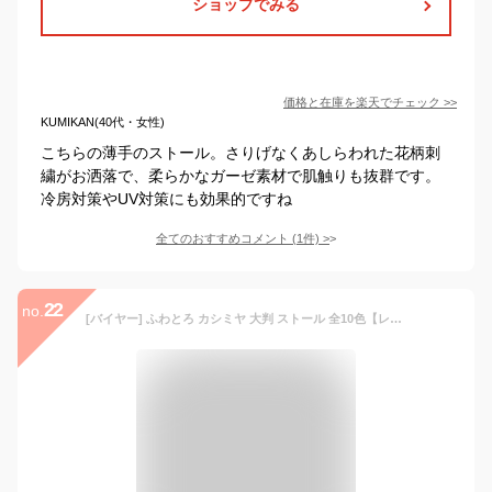
ショップでみる
価格と在庫を
楽天
でチェック
>>
KUMIKAN(40代・女性)
こちらの薄手のストール。さりげなくあしらわれた花柄刺
繍がお洒落で、柔らかなガーゼ素材で肌触りも抜群です。
冷房対策やUV対策にも効果的ですね
全てのおすすめコメント
(
1
件)
>
22
no.
[バイヤー] ふわとろ カシミヤ 大判 ストール 全10色【レディース メンズ】 薄手 カシミア 大判ストール ショール スカーフ 無地 (グレー) 18AIR02-0177