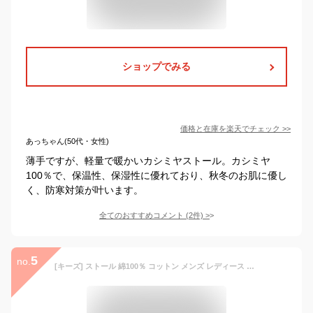
ショップでみる
価格と在庫を
楽天
でチェック
>>
あっちゃん(50代・女性)
薄手ですが、軽量で暖かいカシミヤストール。カシミヤ
100％で、保温性、保湿性に優れており、秋冬のお肌に優し
く、防寒対策が叶います。
全てのおすすめコメント
(
2
件)
>
5
no.
[キーズ] ストール 綿100％ コットン メンズ レディース ブロック チェック 春 夏 秋