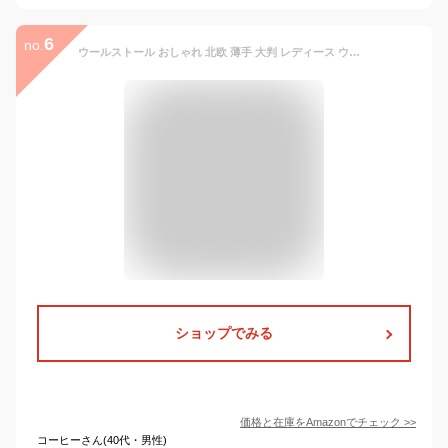
6
no.
ウールストール おしゃれ 北欧 薄手 大判 レディース ウール100% 水玉 ナチュラル ドット グレー c_woolstole_106
ショップでみる
価格と在庫を
Amazon
でチェック
>>
コーヒーさん(40代・男性)