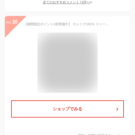
全てのおすすめコメント
(
1
件)
>
10
no.
【期間限定ポイント2倍実施中】 カシミヤ100％ ストール マフラー シフォン グラデーション I.P.P アイピーピー エアふわ 154cmx70cm レディース メンズ 天然素材 薄手 軽量 温活 旅行 誕生日 クリスマス 秋 冬 ギフト プレゼント 冷え対策
ショップでみる